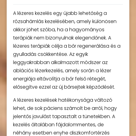
A lézeres kezelés egy újabb lehetőség a
rózsahámlás kezelésében, amely különösen
akkor jöhet szóba, ha a hagyományos
terápiák nem bizonyulnak elegendőnek. A
lézeres terápiák célja a bőr regenerálása és a
gyulladás csökkentése. Az egyik
leggyakrabban alkalmazott módszer az
ablációs lézerkezelés, amely során a lézer
energiája eltávolítja a bőr felső rétegét,
elősegítve ezzel az új bőrsejtek képződését.
A lézeres kezelések hatékonysága változó
lehet, de sok páciens számolt be arról, hogy
jelentős javulást tapasztalt a tünetekben. A
kezelés általában fájdalommentes, de
néhány esetben enyhe diszkomfortérzés