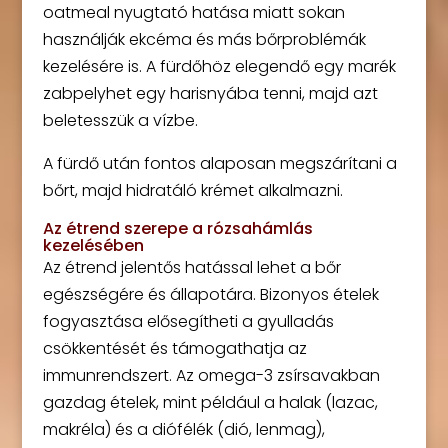
oatmeal nyugtató hatása miatt sokan
használják ekcéma és más bőrproblémák
kezelésére is. A fürdőhöz elegendő egy marék
zabpelyhet egy harisnyába tenni, majd azt
beletesszük a vízbe.
A fürdő után fontos alaposan megszárítani a
bőrt, majd hidratáló krémet alkalmazni.
Az étrend szerepe a rózsahámlás
kezelésében
Az étrend jelentős hatással lehet a bőr
egészségére és állapotára. Bizonyos ételek
fogyasztása elősegítheti a gyulladás
csökkentését és támogathatja az
immunrendszert. Az omega-3 zsírsavakban
gazdag ételek, mint például a halak (lazac,
makréla) és a diófélék (dió, lenmag),