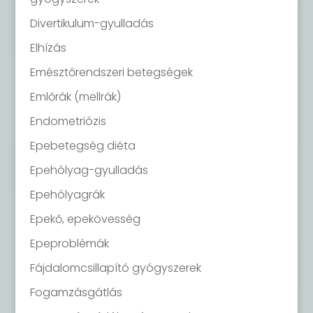
Divertikulum-gyulladás
Elhízás
Emésztőrendszeri betegségek
Emlőrák (mellrák)
Endometriózis
Epebetegség diéta
Epehólyag-gyulladás
Epehólyagrák
Epekő, epekövesség
Epeproblémák
Fájdalomcsillapító gyógyszerek
Fogamzásgátlás