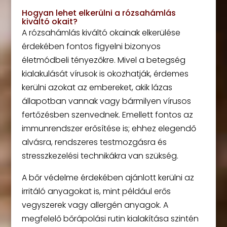
Hogyan lehet elkerülni a rózsahámlás
kiváltó okait?
A rózsahámlás kiváltó okainak elkerülése
érdekében fontos figyelni bizonyos
életmódbeli tényezőkre. Mivel a betegség
kialakulását vírusok is okozhatják, érdemes
kerülni azokat az embereket, akik lázas
állapotban vannak vagy bármilyen vírusos
fertőzésben szenvednek. Emellett fontos az
immunrendszer erősítése is; ehhez elegendő
alvásra, rendszeres testmozgásra és
stresszkezelési technikákra van szükség.
A bőr védelme érdekében ajánlott kerülni az
irritáló anyagokat is, mint például erős
vegyszerek vagy allergén anyagok. A
megfelelő bőrápolási rutin kialakítása szintén