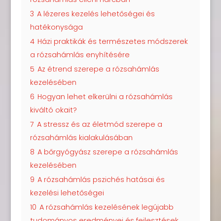
3
A lézeres kezelés lehetőségei és
hatékonysága
4
Házi praktikák és természetes módszerek
a rózsahámlás enyhítésére
5
Az étrend szerepe a rózsahámlás
kezelésében
6
Hogyan lehet elkerülni a rózsahámlás
kiváltó okait?
7
A stressz és az életmód szerepe a
rózsahámlás kialakulásában
8
A bőrgyógyász szerepe a rózsahámlás
kezelésében
9
A rózsahámlás pszichés hatásai és
kezelési lehetőségei
10
A rózsahámlás kezelésének legújabb
tudományos eredményei és fejlesztések