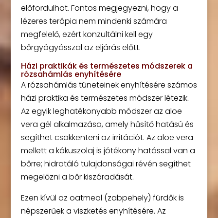
előfordulhat. Fontos megjegyezni, hogy a
lézeres terápia nem mindenki számára
megfelelő, ezért konzultálni kell egy
bőrgyógyásszal az eljárás előtt.
Házi praktikák és természetes módszerek a
rózsahámlás enyhítésére
A rózsahámlás tüneteinek enyhítésére számos
házi praktika és természetes módszer létezik.
Az egyik leghatékonyabb módszer az aloe
vera gél alkalmazása, amely hűsítő hatású és
segíthet csökkenteni az irritációt. Az aloe vera
mellett a kókuszolaj is jótékony hatással van a
bőrre; hidratáló tulajdonságai révén segíthet
megelőzni a bőr kiszáradását.
Ezen kívül az oatmeal (zabpehely) fürdők is
népszerűek a viszketés enyhítésére. Az