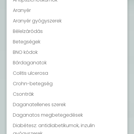
Aranyér
Aranyér gyógyszerek
Bélelzáródás
Betegségek
BNO kódok
Bőrdaganatok
Colitis ulcerosa
Crohn-betegség
Csontrák
Daganatellenes szerek
Daganatos megbetegedések
Diabétesz: antidiabetikumok, inzulin
gyógyszerek