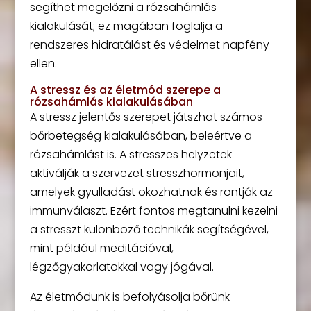
segíthet megelőzni a rózsahámlás
kialakulását; ez magában foglalja a
rendszeres hidratálást és védelmet napfény
ellen.
A stressz és az életmód szerepe a
rózsahámlás kialakulásában
A stressz jelentős szerepet játszhat számos
bőrbetegség kialakulásában, beleértve a
rózsahámlást is. A stresszes helyzetek
aktiválják a szervezet stresszhormonjait,
amelyek gyulladást okozhatnak és rontják az
immunválaszt. Ezért fontos megtanulni kezelni
a stresszt különböző technikák segítségével,
mint például meditációval,
légzőgyakorlatokkal vagy jógával.
Az életmódunk is befolyásolja bőrünk