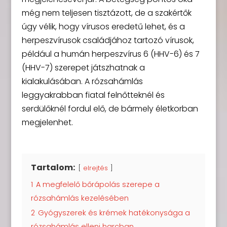
még nem teljesen tisztázott, de a szakértők
úgy vélik, hogy vírusos eredetű lehet, és a
herpeszvírusok családjához tartozó vírusok,
például a humán herpeszvírus 6 (HHV-6) és 7
(HHV-7) szerepet játszhatnak a
kialakulásában. A rózsahámlás
leggyakrabban fiatal felnőtteknél és
serdülőknél fordul elő, de bármely életkorban
megjelenhet.
Tartalom:
elrejtés
1
A megfelelő bőrápolás szerepe a
rózsahámlás kezelésében
2
Gyógyszerek és krémek hatékonysága a
rózsahámlás elleni harcban