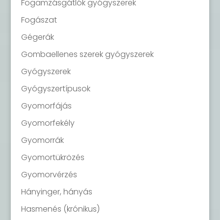
Fogamzásgátlók gyógyszerek
Fogászat
Gégerák
Gombaellenes szerek gyógyszerek
Gyógyszerek
Gyógyszertípusok
Gyomorfájás
Gyomorfekély
Gyomorrák
Gyomortükrözés
Gyomorvérzés
Hányinger, hányás
Hasmenés (krónikus)