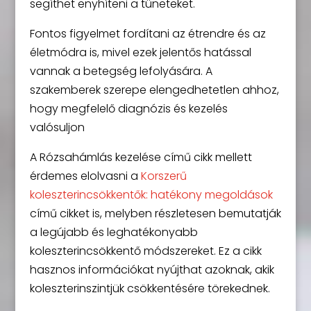
segíthet enyhíteni a tüneteket.
Fontos figyelmet fordítani az étrendre és az
életmódra is, mivel ezek jelentős hatással
vannak a betegség lefolyására. A
szakemberek szerepe elengedhetetlen ahhoz,
hogy megfelelő diagnózis és kezelés
valósuljon
A Rózsahámlás kezelése című cikk mellett
érdemes elolvasni a
Korszerű
koleszterincsökkentők: hatékony megoldások
című cikket is, melyben részletesen bemutatják
a legújabb és leghatékonyabb
koleszterincsökkentő módszereket. Ez a cikk
hasznos információkat nyújthat azoknak, akik
koleszterinszintjük csökkentésére törekednek.