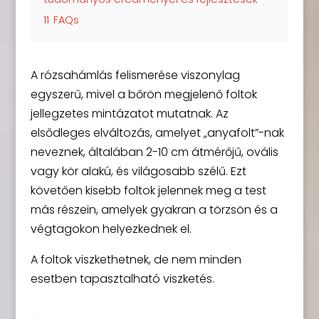
11
FAQs
A rózsahámlás felismerése viszonylag
egyszerű, mivel a bőrön megjelenő foltok
jellegzetes mintázatot mutatnak. Az
elsődleges elváltozás, amelyet „anyafolt”-nak
neveznek, általában 2-10 cm átmérőjű, ovális
vagy kör alakú, és világosabb szélű. Ezt
követően kisebb foltok jelennek meg a test
más részein, amelyek gyakran a törzsön és a
végtagokon helyezkednek el.
A foltok viszkethetnek, de nem minden
esetben tapasztalható viszketés.