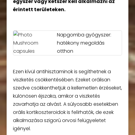
egyszer vagy kétszer kell alkalmazni az
érintett területeken.
Napgomba gyógyszer:
hatékony megoldás
otthon
Ezen kívül antihisztaminok is segíthetnek a
viszketés csökkentésében. Ezeket orálisan
szedve csökkenthetjük a kellemetlen érzéseket,
különösen éjszaka, amikor a viszketés
zavarhatja az alvást. A súlyosabb esetekben
orális kortikoszteroidok is felírhatók, de ezek
alkalmazása szigorú orvosi felügyeletet
igényel.