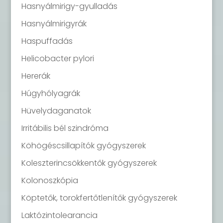
Hasnyálmirigy-gyulladás
Hasnyálmirigyrák
Haspuffadás
Helicobacter pylori
Hererák
Húgyhólyagrák
Hüvelydaganatok
Irritábilis bél szindróma
Köhögéscsillapítók gyógyszerek
Koleszterincsökkentők gyógyszerek
Kolonoszkópia
Köptetők, torokfertőtlenítők gyógyszerek
Laktózintolearancia