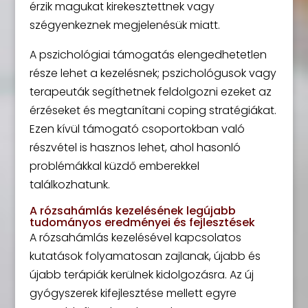
érzik magukat kirekesztettnek vagy
szégyenkeznek megjelenésük miatt.
A pszichológiai támogatás elengedhetetlen
része lehet a kezelésnek; pszichológusok vagy
terapeuták segíthetnek feldolgozni ezeket az
érzéseket és megtanítani coping stratégiákat.
Ezen kívül támogató csoportokban való
részvétel is hasznos lehet, ahol hasonló
problémákkal küzdő emberekkel
találkozhatunk.
A rózsahámlás kezelésének legújabb
tudományos eredményei és fejlesztések
A rózsahámlás kezelésével kapcsolatos
kutatások folyamatosan zajlanak, újabb és
újabb terápiák kerülnek kidolgozásra. Az új
gyógyszerek kifejlesztése mellett egyre