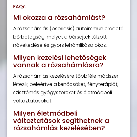
FAQs
Mi okozza a rózsahámlást?
A rózsahámlás (psoriasis) autoimmun eredetű
bőrbetegség, melyet a bőrsejtek túlzott
növekedése és gyors lehámlikása okoz.
Milyen kezelési lehetőségek
vannak a rózsahámlásra?
A rózsahámlás kezelésére többféle módszer
létezik, beleértve a kenőcsöket, fényterápiát,
szisztémás gyógyszereket és életmódbeli
változtatásokat.
Milyen életmódbeli
változtatások segíthetnek a
rózsahámlás kezelésében?