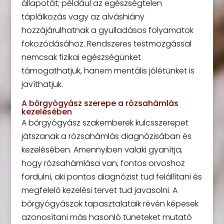
állapotát; például az egészségtelen
táplálkozás vagy az alváshiány
hozzájárulhatnak a gyulladásos folyamatok
fokozódásához. Rendszeres testmozgással
nemcsak fizikai egészségünket
támogathatjuk, hanem mentális jólétünket is
javíthatjuk.
A bőrgyógyász szerepe a rózsahámlás
kezelésében
A bőrgyógyász szakemberek kulcsszerepet
játszanak a rózsahámlás diagnózisában és
kezelésében. Amennyiben valaki gyanítja,
hogy rózsahámlása van, fontos orvoshoz
fordulni, aki pontos diagnózist tud felállítani és
megfelelő kezelési tervet tud javasolni. A
bőrgyógyászok tapasztalataik révén képesek
azonosítani más hasonló tüneteket mutató