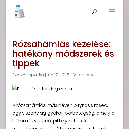
Rózsahámlás kezelése:
hatékony módszerek és
tippek
Szerző:
jopatika
|
jún 17, 2025
|
Betegségek
A rózsahámlás, más néven pityriasis rosea,
egy viszonylag gyakori bőrbetegség, amely a
bőrön rózsaszínű, pikkelyes foltok
megjelenésével jár. A betegség pontos oka