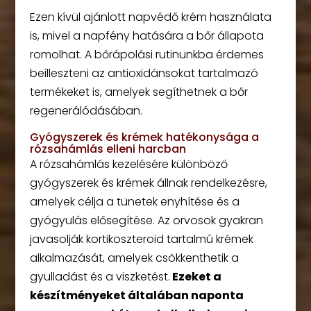
Ezen kívül ajánlott napvédő krém használata
is, mivel a napfény hatására a bőr állapota
romolhat. A bőrápolási rutinunkba érdemes
beilleszteni az antioxidánsokat tartalmazó
termékeket is, amelyek segíthetnek a bőr
regenerálódásában.
Gyógyszerek és krémek hatékonysága a
rózsahámlás elleni harcban
A rózsahámlás kezelésére különböző
gyógyszerek és krémek állnak rendelkezésre,
amelyek célja a tünetek enyhítése és a
gyógyulás elősegítése. Az orvosok gyakran
javasolják kortikoszteroid tartalmú krémek
alkalmazását, amelyek csökkenthetik a
gyulladást és a viszketést.
Ezeket a
készítményeket általában naponta