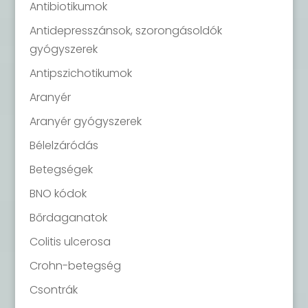
Antibiotikumok
Antidepresszánsok, szorongásoldók
gyógyszerek
Antipszichotikumok
Aranyér
Aranyér gyógyszerek
Bélelzáródás
Betegségek
BNO kódok
Bőrdaganatok
Colitis ulcerosa
Crohn-betegség
Csontrák