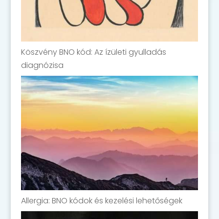
Köszvény BNO kód: Az ízületi gyulladás
diagnózisa
Allergia: BNO kódok és kezelési lehetőségek