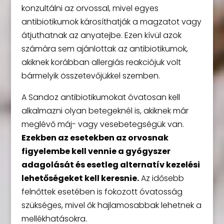
konzultálni az orvossal, mivel egyes
antibiotikumok károsíthatják a magzatot vagy
átjuthatnak az anyatejbe. Ezen kívül azok
számára sem ajánlottak az antibiotikumok,
akiknek korábban allergiás reakciójuk volt
bármelyik összetevőjükkel szemben.
A Sandoz antibiotikumokat óvatosan kell
alkalmazni olyan betegeknél is, akiknek már
meglévő máj- vagy vesebetegségük van.
Ezekben az esetekben az orvosnak
figyelembe kell vennie a gyógyszer
adagolását és esetleg alternatív kezelési
lehetőségeket kell keresnie.
Az idősebb
felnőttek esetében is fokozott óvatosság
szükséges, mivel ők hajlamosabbak lehetnek a
mellékhatásokra.