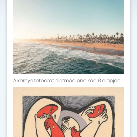
A környezetbarát életmód bno kód 8 alapján