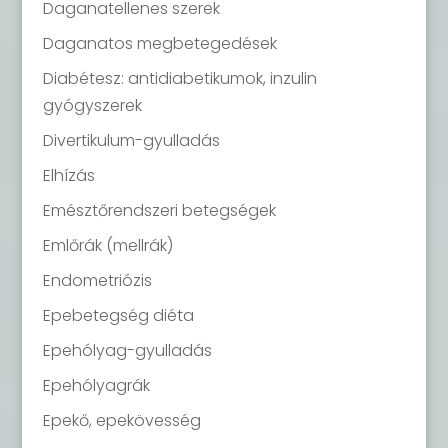
Daganatellenes szerek
Daganatos megbetegedések
Diabétesz: antidiabetikumok, inzulin
gyógyszerek
Divertikulum-gyulladás
Elhízás
Emésztőrendszeri betegségek
Emlőrák (mellrák)
Endometriózis
Epebetegség diéta
Epehólyag-gyulladás
Epehólyagrák
Epekő, epekövesség