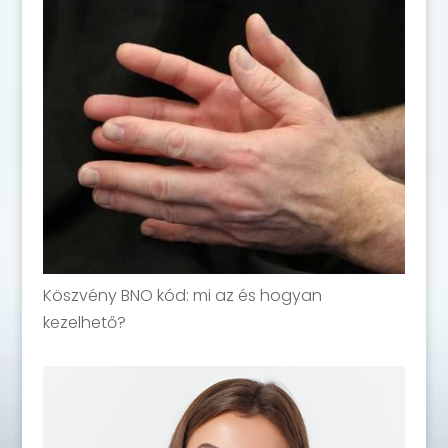
Köszvény BNO kód: mi az és hogyan
kezelhető?