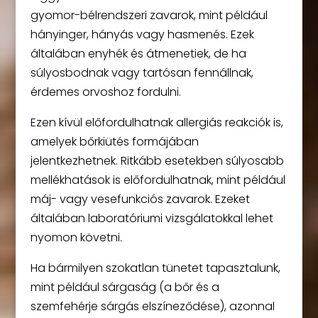
gyomor-bélrendszeri zavarok, mint például
hányinger, hányás vagy hasmenés. Ezek
általában enyhék és átmenetiek, de ha
súlyosbodnak vagy tartósan fennállnak,
érdemes orvoshoz fordulni.
Ezen kívül előfordulhatnak allergiás reakciók is,
amelyek bőrkiütés formájában
jelentkezhetnek. Ritkább esetekben súlyosabb
mellékhatások is előfordulhatnak, mint például
máj- vagy vesefunkciós zavarok. Ezeket
általában laboratóriumi vizsgálatokkal lehet
nyomon követni.
Ha bármilyen szokatlan tünetet tapasztalunk,
mint például sárgaság (a bőr és a
szemfehérje sárgás elszíneződése), azonnal