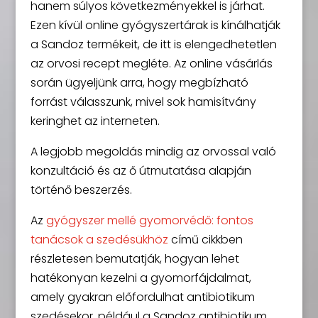
hanem súlyos következményekkel is járhat.
Ezen kívül online gyógyszertárak is kínálhatják
a Sandoz termékeit, de itt is elengedhetetlen
az orvosi recept megléte. Az online vásárlás
során ügyeljünk arra, hogy megbízható
forrást válasszunk, mivel sok hamisítvány
keringhet az interneten.
A legjobb megoldás mindig az orvossal való
konzultáció és az ő útmutatása alapján
történő beszerzés.
Az
gyógyszer mellé gyomorvédő: fontos
tanácsok a szedésükhöz
című cikkben
részletesen bemutatják, hogyan lehet
hatékonyan kezelni a gyomorfájdalmat,
amely gyakran előfordulhat antibiotikum
szedésekor, például a Sandoz antibiotikum