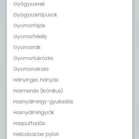
Gyógyszerek
Gyógyszertípusok
Gyomorfájás
Gyomorfekély
Gyomorrák
Gyomortükrözés
Gyomorvérzés
Hányinger, hányás
Hasmenés (krónikus)
Hasnyálmirigy-gyulladás
Hasnyálmirigyrák
Haspuffadás
Helicobacter pylori