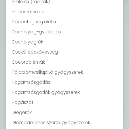
Emlőrák (mellrák)
Endometriózis
Epebetegség diéta
Epehólyag-gyulladás
Epehólyagrák
Epekő, epekövesség
Epeproblémák
Fájdalomcsillapító gyógyszerek
Fogamzásgátlás
Fogamzásgátlók gyógyszerek
Fogászat
Gégerák
Gombaellenes szerek gyógyszerek