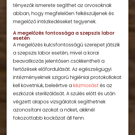
tényezők ismerete segíthet az orvosoknak
abban, hogy megfelelően felkészüljenek és
megelőző intézkedéseket tegyenek.
A megelőzés fontossága a szepszis labor
esetén
A megelőzés kulcsfontosságú szerepet játszik
a szepszis labor esetén, mivel a korai
beavatkozás jelentősen csökkentheti a
fertőzések előfordulását. Az egészségügyi
intézményeknek szigorú higiéniai protokollokat
kell követniük, beleértve a
kézmosást
és az
eszközök sterilizálását. A szülés előtt és után
végzett alapos vizsgálatok segíthetnek
azonosítani azokat a nőket, akiknél
fokozottabb kockázat áll fenn.