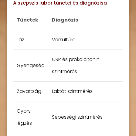
A szepszis labor tünetei és diagnózisa
Tünetek
Diagnózis
Láz
Vérkultúra
CRP és prokalcitonin
Gyengeség
szintmérés
Zavartság
Laktát szintmérés
Gyors
Sebességi szintmérés
légzés