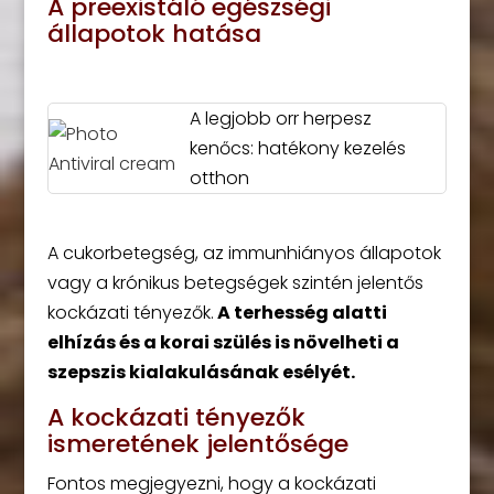
A preexistáló egészségi
állapotok hatása
A legjobb orr herpesz
kenőcs: hatékony kezelés
otthon
A cukorbetegség, az immunhiányos állapotok
vagy a krónikus betegségek szintén jelentős
kockázati tényezők.
A terhesség alatti
elhízás és a korai szülés is növelheti a
szepszis kialakulásának esélyét.
A kockázati tényezők
ismeretének jelentősége
Fontos megjegyezni, hogy a kockázati