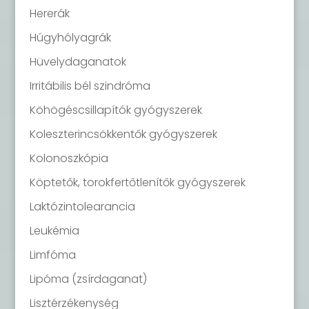
Hererák
Húgyhólyagrák
Hüvelydaganatok
Irritábilis bél szindróma
Köhögéscsillapítók gyógyszerek
Koleszterincsökkentők gyógyszerek
Kolonoszkópia
Köptetők, torokfertőtlenítők gyógyszerek
Laktózintolearancia
Leukémia
Limfóma
Lipóma (zsírdaganat)
Lisztérzékenység