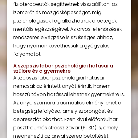
fizioterapeuták segíthetnek visszaállítani az
izomerőt és mozgásképességet, míg
pszichológusok foglalkozhatnak a betegek
mentális egészségével. Az orvosi ellenőrzések
rendszeres elvégzése is szükséges ahhoz,
hogy nyomon követhessük a gyógyulási
folyamatot.
A szepszis labor pszichológiai hatásai a
szülőre és a gyermekre
A szepszis labor pszichológiai hatásai
nemcsak az érintett anyát érintik, hanem
hosszú távon hatással lehetnek gyermekére is.
Az anya számára traumatikus élmény lehet a
betegség lefolyása, amely szorongást és
depressziót okozhat. Ezen kívül előfordulhat
poszttraumás stressz zavar (PTSD) is, amely
megnehezíti az anyai szerep betöltését.