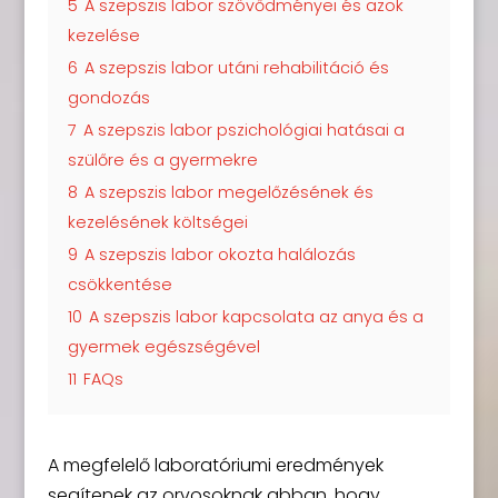
5
A szepszis labor szövődményei és azok
kezelése
6
A szepszis labor utáni rehabilitáció és
gondozás
7
A szepszis labor pszichológiai hatásai a
szülőre és a gyermekre
8
A szepszis labor megelőzésének és
kezelésének költségei
9
A szepszis labor okozta halálozás
csökkentése
10
A szepszis labor kapcsolata az anya és a
gyermek egészségével
11
FAQs
A megfelelő laboratóriumi eredmények
segítenek az orvosoknak abban, hogy