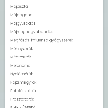
Májciszta
Májdaganat
Májgyulladás
Májmegnagyobbodás
Megfázás-influenza gyógyszerek
Méhnyakrák
Méhtestrák
Melanoma
Nyelőcsőrák
Pajzsmirigyrák
Petefészekrák
Prosztatarák
Reflux (GERD)