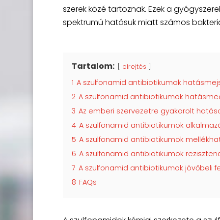
szerek közé tartoznak. Ezek a gyógyszer
spektrumú hatásuk miatt számos bakteriál
Tartalom:
elrejtés
1
A szulfonamid antibiotikumok hatásme
2
A szulfonamid antibiotikumok hatásm
3
Az emberi szervezetre gyakorolt hatás
4
A szulfonamid antibiotikumok alkalmazá
5
A szulfonamid antibiotikumok mellékha
6
A szulfonamid antibiotikumok reziszten
7
A szulfonamid antibiotikumok jövőbeli f
8
FAQs