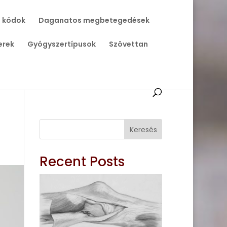
 kódok
Daganatos megbetegedések
erek
Gyógyszertípusok
Szövettan
Keresés
Recent Posts