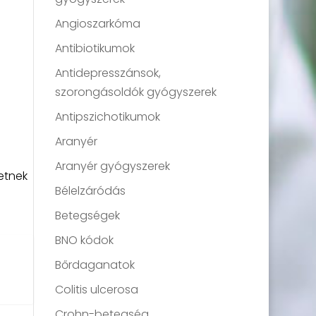
Angioszarkóma
Antibiotikumok
Antidepresszánsok,
szorongásoldók gyógyszerek
Antipszichotikumok
Aranyér
Aranyér gyógyszerek
etnek
Bélelzáródás
Betegségek
BNO kódok
Bőrdaganatok
Colitis ulcerosa
Crohn-betegség