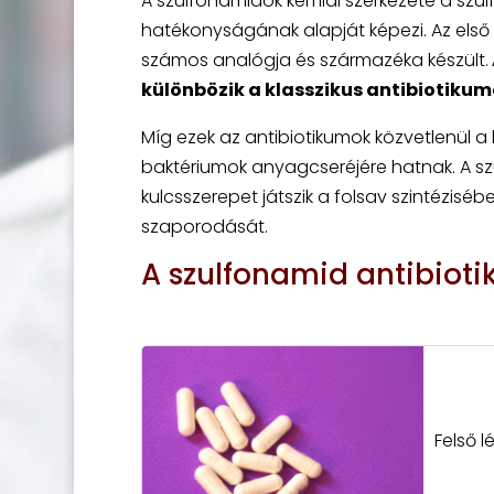
A szulfonamidok kémiai szerkezete a szu
hatékonyságának alapját képezi. Az első 
számos analógja és származéka készült.
különbözik a klasszikus antibiotikumo
Míg ezek az antibiotikumok közvetlenül a 
baktériumok anyagcseréjére hatnak. A sz
kulcsszerepet játszik a folsav szintézi
szaporodását.
A szulfonamid antibio
Felső 