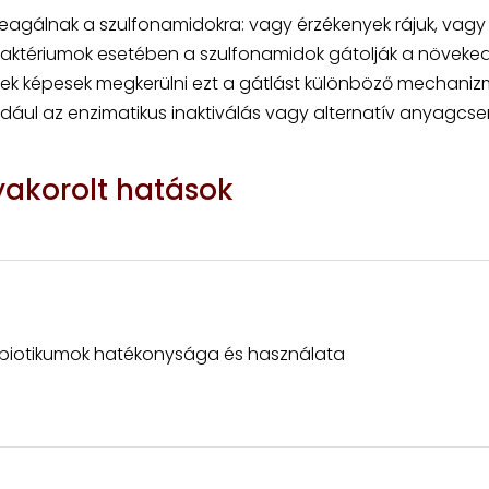
eagálnak a szulfonamidokra: vagy érzékenyek rájuk, vagy
ny baktériumok esetében a szulfonamidok gátolják a növeke
örzsek képesek megkerülni ezt a gátlást különböző mechani
dául az enzimatikus inaktiválás vagy alternatív anyagcse
yakorolt hatások
ibiotikumok hatékonysága és használata