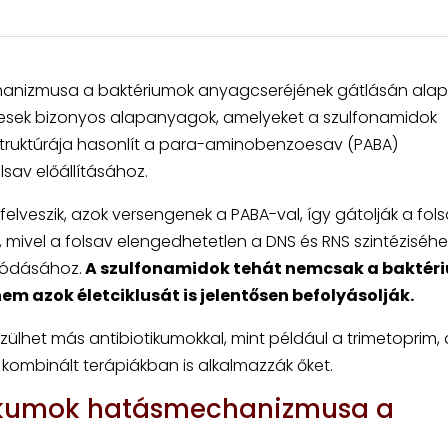
anizmusa a baktériumok anyagcseréjének gátlásán alapu
gesek bizonyos alapanyagok, amelyeket a szulfonamidok
 struktúrája hasonlít a para-aminobenzoesav (PABA)
sav előállításához.
elveszik, azok versengenek a PABA-val, így gátolják a fol
 mivel a folsav elengedhetetlen a DNS és RNS szintéziséhe
tódásához.
A szulfonamidok tehát nemcsak a baktér
 azok életciklusát is jelentősen befolyásolják.
zülhet más antibiotikumokkal, mint például a trimetoprim,
 kombinált terápiákban is alkalmazzák őket.
tikumok hatásmechanizmusa a