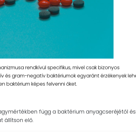
nizmusa rendkívül specifikus, mivel csak bizonyos
tív és gram-negatív baktériumok egyaránt érzékenyek leh
n baktérium képes felvenni őket.
agymértékben függ a baktérium anyagcseréjétől és
állítson elő.