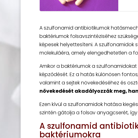
A szulfonamid antibiotikumok hatásmech
baktériumok folsavszintéziséhez szüksé
képesek helyettesíteni. A szulfonamidok
molekuláéra, amely elengedhetetlen a fol
Amikor a baktériumok a szulfonamidokat f
képződését. Ez a hatás különösen fontos,
valamint a sejtek növekedéséhez és osz
növekedését akadályozzák meg, hanem
Ezen kívül a szulfonamidok hatása kiegés
szintén gátolja a folsav anyagcserét, így
A szulfonamid antibio
baktériumokra