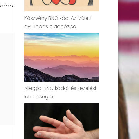
széles
Köszvény BNO kód: Az ízületi
gyulladás diagnózisa
Allergia: BNO kódok és kezelési
lehetőségek