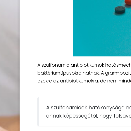
A szulfonamid antibiotikumok hatásmecha
baktériumtípusokra hatnak. A gram-pozi
ezekre az antibiotikumokra, de nem minde
A szulfonamidok hatékonysága n
annak képességétől, hogy folsavat 