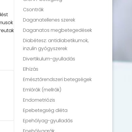
Csontrák
dést
Daganatellenes szerek
zmusok
Daganatos megbetegedések
reutak
Diabétesz: antidiabetikumok,
inzulin gyógyszerek
Divertikulum-gyulladás
Elhízás
Emésztőrendszeri betegségek
Emlőrák (mellrák)
Endometriózis
Epebetegség diéta
Epehólyag-gyulladás
Epehólyagrák