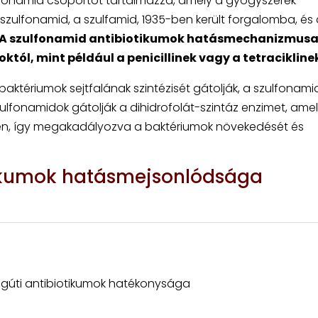
lfonamid csoportot tartalmazza, amely a gyógyszerek
szulfonamid, a szulfamid, 1935-ben került forgalomba, és
A szulfonamid antibiotikumok hatásmechanizmus
któl, mint például a penicillinek vagy a tetracikline
baktériumok sejtfalának szintézisét gátolják, a szulfonami
ulfonamidok gátolják a dihidrofolát-szintáz enzimet, ame
sében, így megakadályozva a baktériumok növekedését és
tikumok hatásmejsonlódsága
légúti antibiotikumok hatékonysága