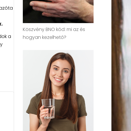
 azóta
a
k.
Köszvény BNO kód: mi az és
dok a
hogyan kezelhető?
ly