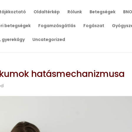
tájékoztató
Oldaltérkép
Rólunk
Betegségek
BNO
ri betegségek
Fogamzásgátlás
Fogászat
Gyógysz
, gyerekágy
Uncategorized
otikumok hatásmechanizmusa
ed