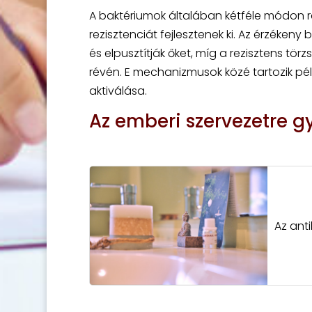
A baktériumok általában kétféle módon r
rezisztenciát fejlesztenek ki. Az érzéke
és elpusztítják őket, míg a rezisztens t
révén. E mechanizmusok közé tartozik pél
aktiválása.
Az emberi szervezetre g
Az ant