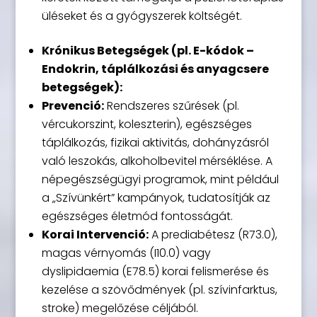
üléseket és a gyógyszerek költségét.
Krónikus Betegségek (pl. E-kódok –
Endokrin, táplálkozási és anyagcsere
betegségek):
Prevenció:
Rendszeres szűrések (pl.
vércukorszint, koleszterin), egészséges
táplálkozás, fizikai aktivitás, dohányzásról
való leszokás, alkoholbevitel mérséklése. A
népegészségügyi programok, mint például
a „Szívünkért” kampányok, tudatosítják az
egészséges életmód fontosságát.
Korai Intervenció:
A prediabétesz (R73.0),
magas vérnyomás (I10.0) vagy
dyslipidaemia (E78.5) korai felismerése és
kezelése a szövődmények (pl. szívinfarktus,
stroke) megelőzése céljából.