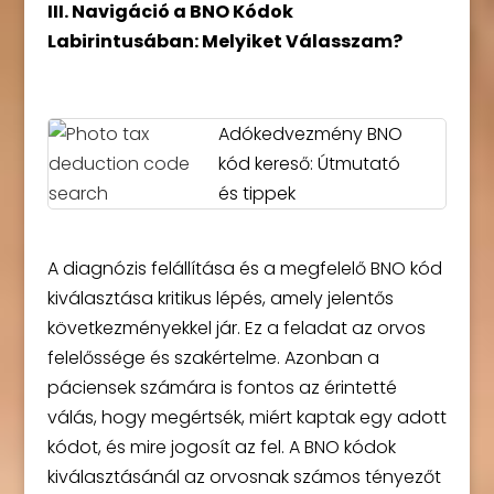
III. Navigáció a BNO Kódok
Labirintusában: Melyiket Válasszam?
Adókedvezmény BNO
kód kereső: Útmutató
és tippek
A diagnózis felállítása és a megfelelő BNO kód
kiválasztása kritikus lépés, amely jelentős
következményekkel jár. Ez a feladat az orvos
felelőssége és szakértelme. Azonban a
páciensek számára is fontos az érintetté
válás, hogy megértsék, miért kaptak egy adott
kódot, és mire jogosít az fel. A BNO kódok
kiválasztásánál az orvosnak számos tényezőt