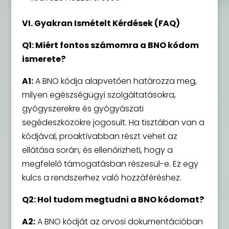
VI. Gyakran Ismételt Kérdések (FAQ)
Q1: Miért fontos számomra a BNO kódom
ismerete?
A1:
A BNO kódja alapvetően határozza meg,
milyen egészségügyi szolgáltatásokra,
gyógyszerekre és gyógyászati
segédeszközökre jogosult. Ha tisztában van a
kódjával, proaktívabban részt vehet az
ellátása során, és ellenőrizheti, hogy a
megfelelő támogatásban részesül-e. Ez egy
kulcs a rendszerhez való hozzáféréshez.
Q2: Hol tudom megtudni a BNO kódomat?
A2:
A BNO kódját az orvosi dokumentációban