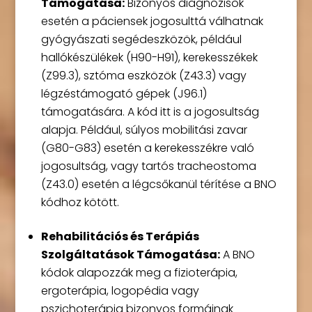
Támogatása:
Bizonyos diagnózisok
esetén a páciensek jogosulttá válhatnak
gyógyászati segédeszközök, például
hallókészülékek (H90-H91), kerekesszékek
(Z99.3), sztóma eszközök (Z43.3) vagy
légzéstámogató gépek (J96.1)
támogatására. A kód itt is a jogosultság
alapja. Például, súlyos mobilitási zavar
(G80-G83) esetén a kerekesszékre való
jogosultság, vagy tartós tracheostoma
(Z43.0) esetén a légcsőkanül térítése a BNO
kódhoz kötött.
Rehabilitációs és Terápiás
Szolgáltatások Támogatása:
A BNO
kódok alapozzák meg a fizioterápia,
ergoterápia, logopédia vagy
pszichoterápia bizonyos formáinak