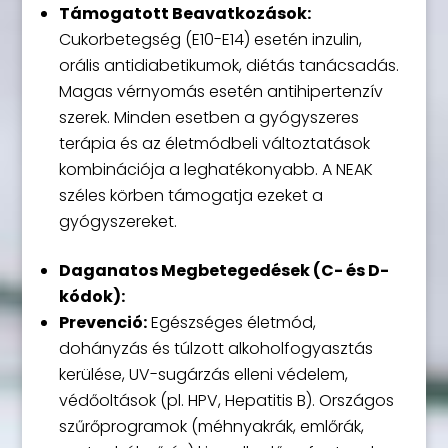
Támogatott Beavatkozások:
Cukorbetegség (E10-E14) esetén inzulin,
orális antidiabetikumok, diétás tanácsadás.
Magas vérnyomás esetén antihipertenzív
szerek. Minden esetben a gyógyszeres
terápia és az életmódbeli változtatások
kombinációja a leghatékonyabb. A NEAK
széles körben támogatja ezeket a
gyógyszereket.
Daganatos Megbetegedések (C- és D-
kódok):
Prevenció:
Egészséges életmód,
dohányzás és túlzott alkoholfogyasztás
kerülése, UV-sugárzás elleni védelem,
védőoltások (pl. HPV, Hepatitis B). Országos
szűrőprogramok (méhnyakrák, emlőrák,