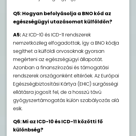
Q5: Hogyan befolyásolja a BNO kód az
egészségügyi utazásomat külföldön?
A5:
Az ICD-10 és ICD-11 rendszerek
nemzetközileg elfogadottak, így a BNO kódja
segíthet a külföldi orvosoknak gyorsan
megérteni az egészségügyi állapotát.
Azonban a finanszírozási és támogatási
rendszerek országonként eltérőek. Az Európai
Egészségbiztosítási Kártya (EHIC) sürgősségi
ellátásra jogosít fel, de a hosszú távú
gyógyszertámogatás külön szabályozás alá
esik.
Q6: Mi az ICD-10 és ICD-11 közötti fő
különbség?