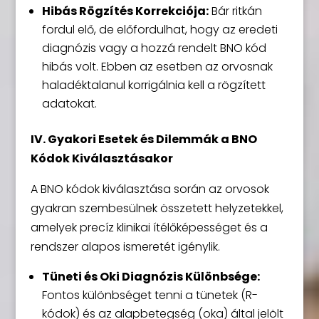
Hibás Rögzítés Korrekciója:
Bár ritkán
fordul elő, de előfordulhat, hogy az eredeti
diagnózis vagy a hozzá rendelt BNO kód
hibás volt. Ebben az esetben az orvosnak
haladéktalanul korrigálnia kell a rögzített
adatokat.
IV. Gyakori Esetek és Dilemmák a BNO
Kódok Kiválasztásakor
A BNO kódok kiválasztása során az orvosok
gyakran szembesülnek összetett helyzetekkel,
amelyek precíz klinikai ítélőképességet és a
rendszer alapos ismeretét igénylik.
Tüneti és Oki Diagnózis Különbsége:
Fontos különbséget tenni a tünetek (R-
kódok) és az alapbetegség (oka) által jelölt