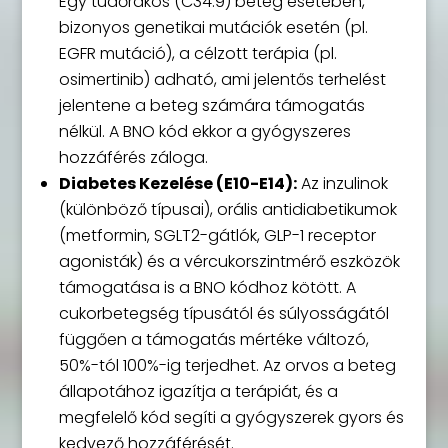
Egy tüdőrákos (C34.9) beteg esetében,
bizonyos genetikai mutációk esetén (pl.
EGFR mutáció), a célzott terápia (pl.
osimertinib) adható, ami jelentős terhelést
jelentene a beteg számára támogatás
nélkül. A BNO kód ekkor a gyógyszeres
hozzáférés záloga.
Diabetes Kezelése (E10-E14):
Az inzulinok
(különböző típusai), orális antidiabetikumok
(metformin, SGLT2-gátlók, GLP-1 receptor
agonisták) és a vércukorszintmérő eszközök
támogatása is a BNO kódhoz kötött. A
cukorbetegség típusától és súlyosságától
függően a támogatás mértéke változó,
50%-tól 100%-ig terjedhet. Az orvos a beteg
állapotához igazítja a terápiát, és a
megfelelő kód segíti a gyógyszerek gyors és
kedvező hozzáférését.