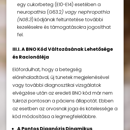
egy cukorbeteg (E10-E14) esetében a
neuropathia (G63.2
) vagy nephropathia
(N08.3
) kódjának feltüntetése további
kezelésekre és támogatásokra jogosíthat
fel.
III.I. A BNO Kód Változásának Lehetősége
és Racionáléja
Előfordulhat, hogy a betegség
előrehaladtával, új tünetek megjelenésével
vagy további diagnosztikai vizsgálatok
elvégzése után az eredeti BNO kód már nem
tükrözi pontosan a páciens állapotát. Ebben
az esetben az orvosnak joga és kötelessége a
kód módosítása a legmegfelelőbbre.
A Pontos Diagnózis Dinamikus