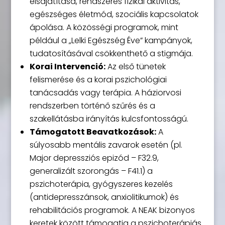
elsajátítása, rendszeres fizikai aktivitás,
egészséges életmód, szociális kapcsolatok
ápolása. A közösségi programok, mint
például a „Lelki Egészség Éve” kampányok,
tudatosításával csökkenthető a stigmája.
Korai Intervenció:
Az első tünetek
felismerése és a korai pszichológiai
tanácsadás vagy terápia. A háziorvosi
rendszerben történő szűrés és a
szakellátásba irányítás kulcsfontosságú.
Támogatott Beavatkozások:
A
súlyosabb mentális zavarok esetén (pl.
Major depressziós epizód – F32.9,
generalizált szorongás – F41.1) a
pszichoterápia, gyógyszeres kezelés
(antidepresszánsok, anxiolitikumok) és
rehabilitációs programok. A NEAK bizonyos
keretek között támogatja a pszichoterápiás