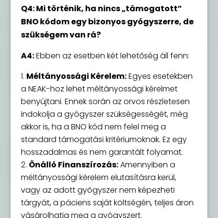
Q4: Mi történik, ha nincs „támogatott”
BNO kódom egy bizonyos gyógyszerre, de
szükségem van rá?
A4:
Ebben az esetben két lehetőség áll fenn:
Méltányossági Kérelem:
Egyes esetekben
a NEAK-hoz lehet méltányossági kérelmet
benyújtani. Ennek során az orvos részletesen
indokolja a gyógyszer szükségességét, még
akkor is, ha a BNO kód nem felel meg a
standard támogatási kritériumoknak. Ez egy
hosszadalmas és nem garantált folyamat.
Önálló Finanszírozás:
Amennyiben a
méltányossági kérelem elutasításra kerül,
vagy az adott gyógyszer nem képezheti
tárgyát, a páciens saját költségén, teljes áron
vásárolhatja meg a gyógyszert.