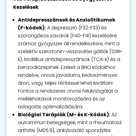
Kezelések
Antidepresszánsok és Anxiolitikumok
(F-kódok):
A depresszió (F32-F33) és
szorongásos zavarok (F40-F41) kezelésére
számos gyógyszer áll rendelkezésre, mint a
szelektív szerotonin-visszavétel gátlók (SSRI-
k), triciklikus antidepresszánsok (TCA-k) és a
benzodiazepinek. Ezeket a BNO kódokhoz
rendelve, orvosi javaslatra, kedvezményes
áron, vagy teljes térítéssel lehet kiváltani.
Fontos a rendszeres orvosi felülvizsgálat a
mellékhatások monitorozására és az
adagolás optimalizálására.
Biológiai Terápiák (M- és K-kódok):
Az
autoimmun betegségek, mint a rheumatoid
arthritis (M05.9), ankylozsáló spondylitis