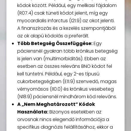
kódok között. Például, egy mellkasi fájdalom
(R07.4) csak tüneti kódot jelent, míg egy
myocardialis infarctus (I21.9) az okot jelenti.
A finanszírozás és a kezelés szempontjából
az ok alapú kódolás a preferált.
Több Betegség Összefüggése:
Egy
páciensnél gyakran több krónikus betegség
is jelen van (multimorbiditás). Ebben az
esetben az összes releváns BNO kódot fel
kell tüntetni. Például, egy 2-es típusú
cukorbetegségben (E11.9) szenvedő, magas
vérnyomásos (I10.0) és krónikus vesebeteg
(N18.9) páciensnél mindhárom kód releváns.
A „Nem Meghatározott” Kódok
Használata:
Bizonyos esetekben az
orvosnak nincs elegendő információja a
specifikus diagnózis felállításához, ekkor a