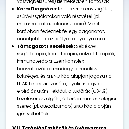
vastagbélszűrés) kiemelkedően fontosak.
Korai Diagnózis:
Rendszeres önvizsgálat,
szűrővizsgálatokon való részvétel (pl.
mammográfia, kolonoszkópia). Minél
korábban fedeznek fel egy daganatot,
annál jobbak az esélyek a gyógyulásra.
Támogatott Kezelések:
Sebészet,
sugárterápia, kemoterápia, célzott terápiák,
immunoterápia. Ezen komplex
beavatkozások mindegyike rendkívül
költséges, és a BNO kód alapján jogosult a
NEAK finanszírozására, gyakran egyedi
elbírálás után. Például, a tüdőrák (C34.9)
kezelésére szolgáló, úttörő immunonkológiai
szerek (pl. atezolizumab) BNO kód alapján
igényelhetőek.
V.II. Terápiás Eszközök és Gyógyszeres