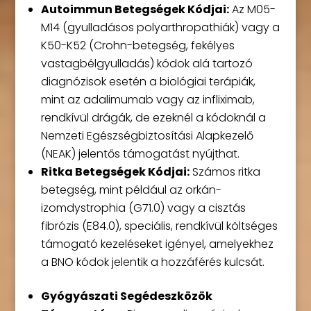
Autoimmun Betegségek Kódjai:
Az M05-
M14 (gyulladásos polyarthropathiák) vagy a
K50-K52 (Crohn-betegség, fekélyes
vastagbélgyulladás) kódok alá tartozó
diagnózisok esetén a biológiai terápiák,
mint az adalimumab vagy az infliximab,
rendkívül drágák, de ezeknél a kódoknál a
Nemzeti Egészségbiztosítási Alapkezelő
(NEAK) jelentős támogatást nyújthat.
Ritka Betegségek Kódjai:
Számos ritka
betegség, mint például az orkán-
izomdystrophia (G71.0) vagy a cisztás
fibrózis (E84.0), speciális, rendkívül költséges
támogató kezeléseket igényel, amelyekhez
a BNO kódok jelentik a hozzáférés kulcsát.
Gyógyászati Segédeszközök