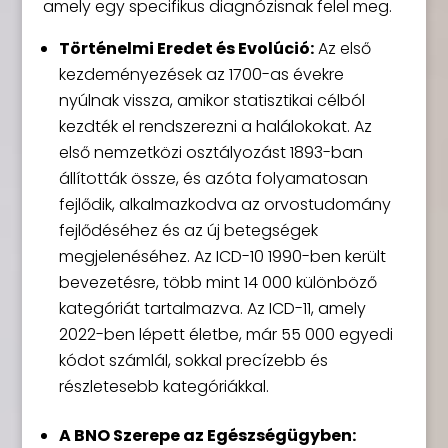
amely egy specifikus diagnózisnak felel meg.
Történelmi Eredet és Evolúció:
Az első
kezdeményezések az 1700-as évekre
nyúlnak vissza, amikor statisztikai célból
kezdték el rendszerezni a halálokokat. Az
első nemzetközi osztályozást 1893-ban
állították össze, és azóta folyamatosan
fejlődik, alkalmazkodva az orvostudomány
fejlődéséhez és az új betegségek
megjelenéséhez. Az ICD-10 1990-ben került
bevezetésre, több mint 14 000 különböző
kategóriát tartalmazva. Az ICD-11, amely
2022-ben lépett életbe, már 55 000 egyedi
kódot számlál, sokkal precízebb és
részletesebb kategóriákkal.
A BNO Szerepe az Egészségügyben: