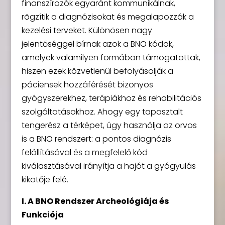
finanszírozók egyaránt kommunikálnak,
rögzítik a diagnózisokat és megalapozzák a
kezelési terveket. Különösen nagy
jelentőséggel bírnak azok a BNO kódok,
amelyek valamilyen formában támogatottak,
hiszen ezek közvetlenül befolyásolják a
páciensek hozzáférését bizonyos
gyógyszerekhez, terápiákhoz és rehabilitációs
szolgáltatásokhoz. Ahogy egy tapasztalt
tengerész a térképet, úgy használja az orvos
is a BNO rendszert: a pontos diagnózis
felállításával és a megfelelő kód
kiválasztásával irányítja a hajót a gyógyulás
kikötője felé.
I. A BNO Rendszer Archeológiája és
Funkciója