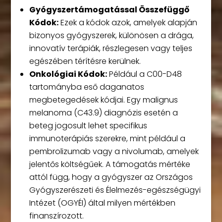
Gyógyszertámogatással Összefüggő
Kódok:
Ezek a kódok azok, amelyek alapján
bizonyos gyógyszerek, különösen a drága,
innovatív terápiák, részlegesen vagy teljes
egészében térítésre kerülnek.
Onkológiai Kódok:
Például a C00-D48
tartományba eső daganatos
megbetegedések kódjai. Egy malignus
melanoma (C43.9) diagnózis esetén a
beteg jogosult lehet specifikus
immunoterápiás szerekre, mint például a
pembrolizumab vagy a nivolumab, amelyek
jelentős költségűek. A támogatás mértéke
attól függ, hogy a gyógyszer az Országos
Gyógyszerészeti és Élelmezés-egészségügyi
Intézet (OGYÉI) által milyen mértékben
finanszírozott.