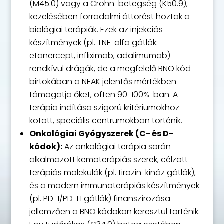
(M45.0) vagy a Crohn-betegség (K50.9),
kezelésében forradalmi áttörést hoztak a
biológiai terápiák. Ezek az injekciós
készítmények (pl. TNF-alfa gátlók:
etanercept, infliximab, adalimumab)
rendkívül drágák, de a megfelelő BNO kód
birtokában a NEAK jelentős mértékben
támogatja őket, often 90-100%-ban. A
terápia indítása szigorú kritériumokhoz
kötött, speciális centrumokban történik.
Onkológiai Gyógyszerek (C- és D-
kódok):
Az onkológiai terápia során
alkalmazott kemoterápiás szerek, célzott
terápiás molekulák (pl. tirozin-kináz gátlók),
és a modern immunoterápiás készítmények
(pl. PD-1/PD-L1 gátlók) finanszírozása
jellemzően a BNO kódokon keresztül történik.