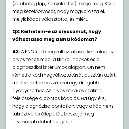
(járóbeteg lap, zárójelentés) találja meg. Kérje
meg kezelőorvosát, hogy magyarázza el,
melyik kódot választotta, és miért.
Q3: Kérhetem-e az orvosomat, hogy
változtassa meg a BNO kódomat?
A3:
A BNO kód megváltoztatását kizárólag az
orvos teheti meg, a klinikai indokok és a
diagnosztikai kritériumok alapján. Ön nem
kérheti a kód megváltoztatását pusztán azért,
mert szeretne hozzáférni egy drágább
gyógyszerhez. Az orvos etikai és szakmai
felelőssége a pontos kódolás. Ha úgy érzi,
hogy diagnózisa pontatlan, vagy a kód nem
tükrözi valós állapotát, beszélje meg
orvosával a lehetőségeket.