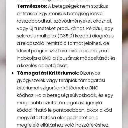
Természete:
A betegségek nem statikus
entitások. Egy krónikus betegség idővel
rosszabbodhat, szövődményeket okozhat,
vagy új tüneteket produkálhat. Például, egy
sclerosis multiplex (G35.0) kezdeti diagnózis
a relapszáló-remittáló formát jelölheti, de
idővel progresszív formává alakulhat, ami
indokolja a BNO altípusának módosítását és
a kezelés adaptálását.
Támogatási Kritériumok:
Bizonyos
gyógyszerek vagy terápiák támogatási
kritériumai szigorúan kötődnek a BNO
kódhoz. Ha a betegség súlyosbodik, és egy
magasabb szintű támogatást igénylő
kóddal írható le pontosabban, akkor a kód
megváltoztatása elengedhetetlen a
megfelelő ellátáshoz való hozzáféréshez.