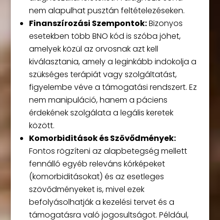
nem alapulhat pusztán feltételezéseken.
Finanszírozási Szempontok:
Bizonyos
esetekben több BNO kód is szóba jöhet,
amelyek közül az orvosnak azt kell
kiválasztania, amely a leginkább indokolja a
szükséges terápiát vagy szolgáltatást,
figyelembe véve a támogatási rendszert. Ez
nem manipuláció, hanem a páciens
érdekének szolgálata a legális keretek
között.
Komorbiditások és Szövődmények:
Fontos rögzíteni az alapbetegség mellett
fennálló egyéb releváns kórképeket
(komorbiditásokat) és az esetleges
szövődményeket is, mivel ezek
befolyásolhatják a kezelési tervet és a
támogatásra való jogosultságot. Például,