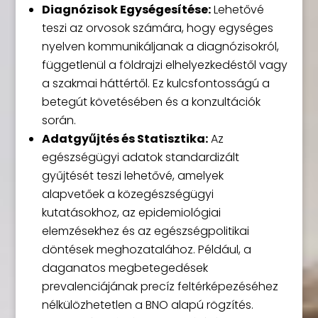
Diagnózisok Egységesítése:
Lehetővé
teszi az orvosok számára, hogy egységes
nyelven kommunikáljanak a diagnózisokról,
függetlenül a földrajzi elhelyezkedéstől vagy
a szakmai háttértől. Ez kulcsfontosságú a
betegút követésében és a konzultációk
során.
Adatgyűjtés és Statisztika:
Az
egészségügyi adatok standardizált
gyűjtését teszi lehetővé, amelyek
alapvetőek a közegészségügyi
kutatásokhoz, az epidemiológiai
elemzésekhez és az egészségpolitikai
döntések meghozatalához. Például, a
daganatos megbetegedések
prevalenciájának precíz feltérképezéséhez
nélkülözhetetlen a BNO alapú rögzítés.