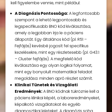
kell figyelembe vennie, mint például:
A Diagnózis Pontossága:
A legfontosabb
szempont a lehető legpontosabb és
legspecifikusabb BNO kód kiválasztása,
amely a legjobban írja le a páciens
állapotát. Egy általános kód (pl. R51 –
Fejfájás) kevésbé jogosít fel specifikus
kezelésekre, mint egy részletesebb (pl. G43.1
– Cluster fejfájás). A megfelelő kód
kiválasztása egy olyan logikai folyamat,
mint egy bonyolult matematikai feladat
megoldása: minden apró részlet számít.
Klinikai Tünetek és Vizsgálati
Eredmények:
A BNO kódnak tükröznie kell a
páciens klinikai képét, a laboreredményeket,
képalkotó vizsgálatokat és egyéb
diagnosztikai leleteket. A diagnózis soha