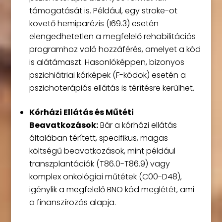
támogatását is. Például, egy stroke-ot
követő hemiparézis (I69.3) esetén
elengedhetetlen a megfelelő rehabilitációs
programhoz való hozzáférés, amelyet a kód
is alátámaszt. Hasonlóképpen, bizonyos
pszichiátriai kórképek (F-kódok) esetén a
pszichoterápiás ellátás is térítésre kerülhet.
Kórházi Ellátás és Műtéti
Beavatkozások:
Bár a kórházi ellátás
általában térített, specifikus, magas
költségű beavatkozások, mint például
transzplantációk (T86.0-T86.9) vagy
komplex onkológiai műtétek (C00-D48),
igénylik a megfelelő BNO kód meglétét, ami
a finanszírozás alapja.