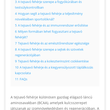
3
A tejsavó fehérje szerepe a fogyókúrában és
testsúlykontrollban
4
Hogyan segít a tejsavó fehérje a teljesítmény
növelésében sportolóknál?
5
A tejsavó fehérje és az immunrendszer erősítése
6
Milyen formában lehet fogyasztani a tejsavó
fehérjét?
7
Tejsavó fehérje és az emésztőrendszer egészsége
8
A tejsavó fehérje szerepe a sejtek és szövetek
regenerációjában
9
Tejsavó fehérje és a koleszterinszint csökkentése
10
A tejsavó fehérje és a kiegyensúlyozott táplálkozás
kapcsolata
11
FAQs
A tejsavó fehérje különösen gazdag elágazó láncú
aminosavakban (BCAA), amelyek kulcsszerepet
játszanak az izomnövekedésben és regenerációban. A