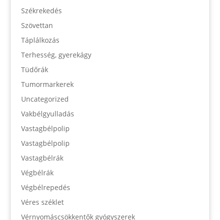
Székrekedés
Szövettan
Táplálkozás
Terhesség, gyerekágy
Tüdőrák
Tumormarkerek
Uncategorized
Vakbélgyulladás
Vastagbélpolip
Vastagbélpolip
Vastagbélrák
Végbélrák
Végbélrepedés
Véres széklet
Vérnyomáscsökkentők gyógyszerek