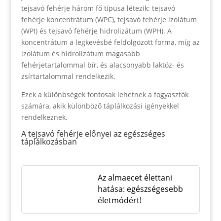
tejsavó fehérje három fő típusa létezik: tejsavó
fehérje koncentrátum (WPC), tejsavó fehérje izolátum
(WPI) és tejsavó fehérje hidrolizátum (WPH). A
koncentrátum a legkevésbé feldolgozott forma, míg az
izolátum és hidrolizátum magasabb
fehérjetartalommal bír, és alacsonyabb laktóz- és
zsírtartalommal rendelkezik.
Ezek a különbségek fontosak lehetnek a fogyasztók
számára, akik különböző táplálkozási igényekkel
rendelkeznek.
A tejsavó fehérje előnyei az egészséges
táplálkozásban
Az almaecet élettani
hatása: egészségesebb
életmódért!