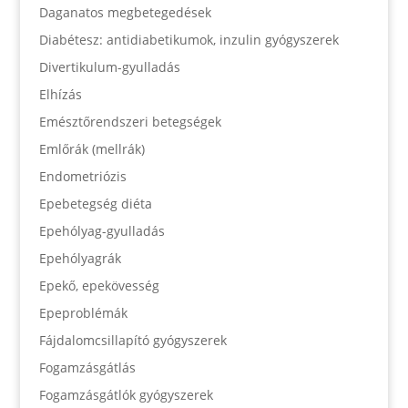
Daganatos megbetegedések
Diabétesz: antidiabetikumok, inzulin gyógyszerek
Divertikulum-gyulladás
Elhízás
Emésztőrendszeri betegségek
Emlőrák (mellrák)
Endometriózis
Epebetegség diéta
Epehólyag-gyulladás
Epehólyagrák
Epekő, epekövesség
Epeproblémák
Fájdalomcsillapító gyógyszerek
Fogamzásgátlás
Fogamzásgátlók gyógyszerek