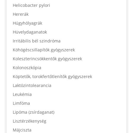
Helicobacter pylori
Hererák
Húgyhólyagrák
Hüvelydaganatok
Irritábilis bél szindróma
Köhögéscsillapítók gyógyszerek
Koleszterincsökkentők gyógyszerek
Kolonoszkópia
Köptetők, torokfertőtlenítők gyógyszerek
Laktózintolearancia
Leukémia
Limfóma
Lipóma (zsírdaganat)
Lisztérzékenység
Májciszta