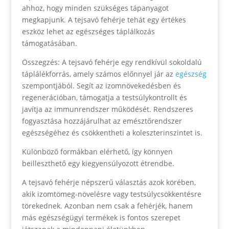
ahhoz, hogy minden szükséges tápanyagot
megkapjunk. A tejsavó fehérje tehát egy értékes
eszköz lehet az egészséges táplálkozás
támogatásában.
Összegzés: A tejsavó fehérje egy rendkívül sokoldalú
táplálékforrás, amely számos előnnyel jár az
egészség
szempontjából. Segít az izomnövekedésben és
regenerációban, támogatja a testsúlykontrollt és
javítja az immunrendszer működését. Rendszeres
fogyasztása hozzájárulhat az emésztőrendszer
egészségéhez és csökkentheti a koleszterinszintet is.
Különböző formákban elérhető, így könnyen
beilleszthető egy kiegyensúlyozott étrendbe.
A tejsavó fehérje népszerű választás azok körében,
akik izomtömeg-növelésre vagy testsúlycsökkentésre
törekednek. Azonban nem csak a fehérjék, hanem
más egészségügyi termékek is fontos szerepet