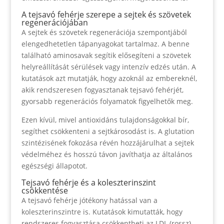
A tejsavó fehérje szerepe a sejtek és szövetek
regenerációjában
A sejtek és szövetek regenerációja szempontjából
elengedhetetlen tápanyagokat tartalmaz. A benne
található aminosavak segítik elősegíteni a szövetek
helyreállítását sérülések vagy intenzív edzés után. A
kutatások azt mutatják, hogy azoknál az embereknél,
akik rendszeresen fogyasztanak tejsavó fehérjét,
gyorsabb regenerációs folyamatok figyelhetők meg.
Ezen kívül, mivel antioxidáns tulajdonságokkal bír,
segíthet csökkenteni a sejtkárosodást is. A glutation
szintézisének fokozása révén hozzájárulhat a sejtek
védelméhez és hosszú távon javíthatja az általános
egészségi állapotot.
Tejsavó fehérje és a koleszterinszint
csökkentése
A tejsavó fehérje jótékony hatással van a
koleszterinszintre is. Kutatások kimutatták, hogy
rendszeres fogyasztása csökkentheti az LDL (rossz)