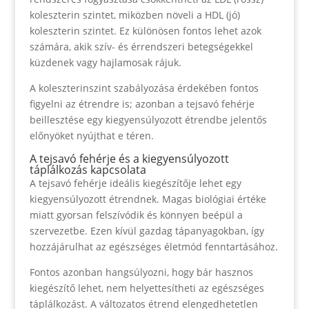
koleszterin szintet, miközben növeli a HDL (jó)
koleszterin szintet. Ez különösen fontos lehet azok
számára, akik szív- és érrendszeri betegségekkel
küzdenek vagy hajlamosak rájuk.
A koleszterinszint szabályozása érdekében fontos
figyelni az étrendre is; azonban a tejsavó fehérje
beillesztése egy kiegyensúlyozott étrendbe jelentős
előnyöket nyújthat e téren.
A tejsavó fehérje és a kiegyensúlyozott
táplálkozás kapcsolata
A tejsavó fehérje ideális kiegészítője lehet egy
kiegyensúlyozott étrendnek. Magas biológiai értéke
miatt gyorsan felszívódik és könnyen beépül a
szervezetbe. Ezen kívül gazdag tápanyagokban, így
hozzájárulhat az egészséges életmód fenntartásához.
Fontos azonban hangsúlyozni, hogy bár hasznos
kiegészítő lehet, nem helyettesítheti az egészséges
táplálkozást. A változatos étrend elengedhetetlen