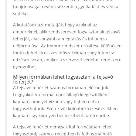
tulajdonságai révén csökkenti a gyulladást és védi a
sejteket.
A kutatások azt mutatják, hogy azoknál az
embereknél, akik rendszeresen fogyasztanak tejsavó
fehérjét, alacsonyabb a megfázás és influenza
előfordulása. Az immunrendszer erősítése különösen
fontos lehet stresszes időszakokban vagy intenzív
edzések során, amikor a szervezet védelmi rendszere
gyengülhet.
Milyen formában lehet fogyasztani a tejsavó
fehérjét?
A tejsavó fehérjét számos formában elérhetjük.
Leggyakoribb formája por állagú kiegészítőként
kapható, amelyet vízben vagy tejben oldva
fogyaszthatunk. Ezen kívül különböző ízesítésekben
kapható, így könnyen beilleszthető az étrendbe.
A tejsavó fehérjét nemcsak ital formájában lehet
fogyasztani; számos receptben is felhasználható.