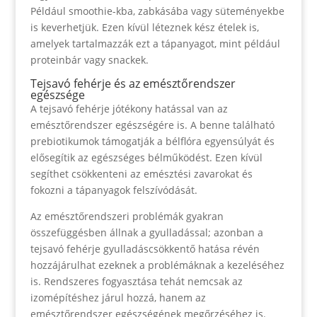
Például smoothie-kba, zabkásába vagy süteményekbe
is keverhetjük. Ezen kívül léteznek kész ételek is,
amelyek tartalmazzák ezt a tápanyagot, mint például
proteinbár vagy snackek.
Tejsavó fehérje és az emésztőrendszer
egészsége
A tejsavó fehérje jótékony hatással van az
emésztőrendszer egészségére is. A benne található
prebiotikumok támogatják a bélflóra egyensúlyát és
elősegítik az egészséges bélműködést. Ezen kívül
segíthet csökkenteni az emésztési zavarokat és
fokozni a tápanyagok felszívódását.
Az emésztőrendszeri problémák gyakran
összefüggésben állnak a gyulladással; azonban a
tejsavó fehérje gyulladáscsökkentő hatása révén
hozzájárulhat ezeknek a problémáknak a kezeléséhez
is. Rendszeres fogyasztása tehát nemcsak az
izomépítéshez járul hozzá, hanem az
emésztőrendszer egészségének megőrzéséhez is.