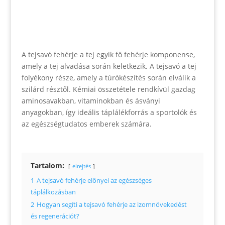
A tejsavó fehérje a tej egyik fő fehérje komponense,
amely a tej alvadása során keletkezik. A tejsavó a tej
folyékony része, amely a túrókészítés során elválik a
szilárd résztől. Kémiai összetétele rendkívül gazdag
aminosavakban, vitaminokban és ásványi
anyagokban, így ideális táplálékforrás a sportolók és
az egészségtudatos emberek számára.
Tartalom:
elrejtés
1
A tejsavó fehérje előnyei az egészséges
táplálkozásban
2
Hogyan segíti a tejsavó fehérje az izomnövekedést
és regenerációt?