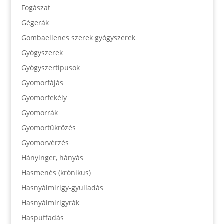
Fogászat
Gégerák
Gombaellenes szerek gyógyszerek
Gyógyszerek
Gyógyszertípusok
Gyomorfájás
Gyomorfekély
Gyomorrák
Gyomortükrözés
Gyomorvérzés
Hányinger, hányás
Hasmenés (krónikus)
Hasnyálmirigy-gyulladás
Hasnyálmirigyrák
Haspuffadás