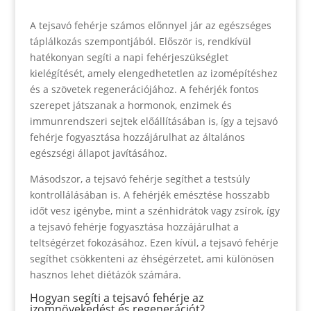
A tejsavó fehérje számos előnnyel jár az egészséges
táplálkozás szempontjából. Először is, rendkívül
hatékonyan segíti a napi fehérjeszükséglet
kielégítését, amely elengedhetetlen az izomépítéshez
és a szövetek regenerációjához. A fehérjék fontos
szerepet játszanak a hormonok, enzimek és
immunrendszeri sejtek előállításában is, így a tejsavó
fehérje fogyasztása hozzájárulhat az általános
egészségi állapot javításához.
Másodszor, a tejsavó fehérje segíthet a testsúly
kontrollálásában is. A fehérjék emésztése hosszabb
időt vesz igénybe, mint a szénhidrátok vagy zsírok, így
a tejsavó fehérje fogyasztása hozzájárulhat a
teltségérzet fokozásához. Ezen kívül, a tejsavó fehérje
segíthet csökkenteni az éhségérzetet, ami különösen
hasznos lehet diétázók számára.
Hogyan segíti a tejsavó fehérje az
izomnövekedést és regenerációt?