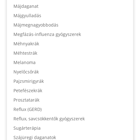
Májdaganat
Májgyulladás
Májmegnagyobbodás
Megfázás-influenza gyógyszerek
Méhnyakrák
Méhtestrák
Melanoma
Nyelőcsőrák
Pajzsmirigyrák
Petefészekrák
Prosztatarák
Reflux (GERD)
Reflux, savcsökkentők gyógyszerek
Sugárterápia
Szájüregi daganatok