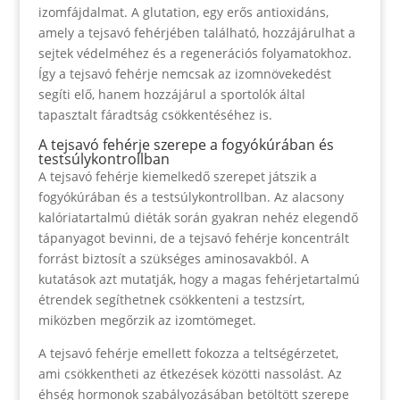
izomfájdalmat. A glutation, egy erős antioxidáns,
amely a tejsavó fehérjében található, hozzájárulhat a
sejtek védelméhez és a regenerációs folyamatokhoz.
Így a tejsavó fehérje nemcsak az izomnövekedést
segíti elő, hanem hozzájárul a sportolók által
tapasztalt fáradtság csökkentéséhez is.
A tejsavó fehérje szerepe a fogyókúrában és
testsúlykontrollban
A tejsavó fehérje kiemelkedő szerepet játszik a
fogyókúrában és a testsúlykontrollban. Az alacsony
kalóriatartalmú diéták során gyakran nehéz elegendő
tápanyagot bevinni, de a tejsavó fehérje koncentrált
forrást biztosít a szükséges aminosavakból. A
kutatások azt mutatják, hogy a magas fehérjetartalmú
étrendek segíthetnek csökkenteni a testzsírt,
miközben megőrzik az izomtömeget.
A tejsavó fehérje emellett fokozza a teltségérzetet,
ami csökkentheti az étkezések közötti nassolást. Az
éhség hormonok szabályozásában betöltött szerepe