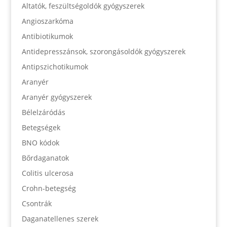
Altatók, feszültségoldók gyógyszerek
Angioszarkóma
Antibiotikumok
Antidepresszánsok, szorongásoldók gyógyszerek
Antipszichotikumok
Aranyér
Aranyér gyógyszerek
Bélelzáródás
Betegségek
BNO kódok
Bőrdaganatok
Colitis ulcerosa
Crohn-betegség
Csontrák
Daganatellenes szerek