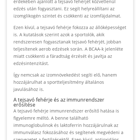
érdekében ajánlott a tejsavó fehérjét közvetlenül
edzés után fogyasztani. Ez segít helyreállítani az
izomglikogén szintet és csökkenti az izomfájdalmat.
Ezen kívül, a tejsavó fehérje fokozza az állóképességet
is. A kutatások szerint azok a sportolók, akik
rendszeresen fogyasztanak tejsavó fehérjét, jobban
teljesítenek aerob edzések során. A BCAA-k jelenléte
miatt csökkenti a fáradtság érzését és javítja az
edzésintenzitást.
Így nemcsak az izomnövekedést segíti elő, hanem
hozzájárulhat a sportteljesítmény általános
javulásához is.
A tejsavó fehérje és az immunrendszer
erősítése
A tejsavó fehérje immunrendszer erősítő hatása is
figyelemre méltó. A benne található
immunoglobulinok és laktoferrin hozzájárulnak az
immunválasz fokozásához és segítenek megvédeni a
szervezetet a fertőzésektől. Ezen kívül, antioxidáns