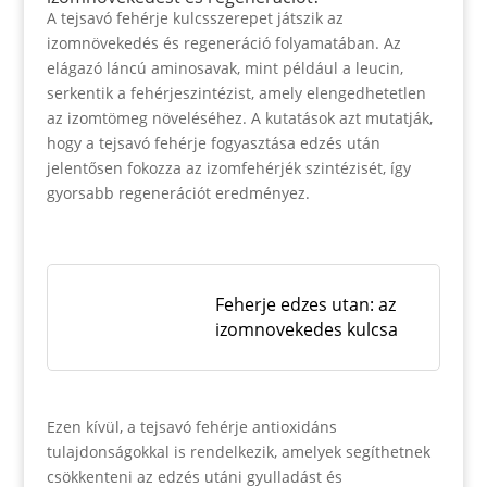
A tejsavó fehérje kulcsszerepet játszik az
izomnövekedés és regeneráció folyamatában. Az
elágazó láncú aminosavak, mint például a leucin,
serkentik a fehérjeszintézist, amely elengedhetetlen
az izomtömeg növeléséhez. A kutatások azt mutatják,
hogy a tejsavó fehérje fogyasztása edzés után
jelentősen fokozza az izomfehérjék szintézisét, így
gyorsabb regenerációt eredményez.
Feherje edzes utan: az
izomnovekedes kulcsa
Ezen kívül, a tejsavó fehérje antioxidáns
tulajdonságokkal is rendelkezik, amelyek segíthetnek
csökkenteni az edzés utáni gyulladást és