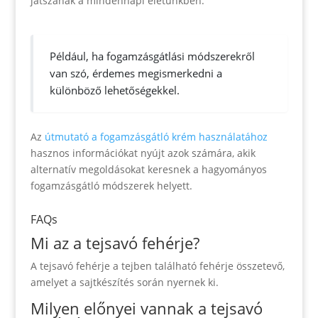
játszanak a mindennapi életünkben.
Például, ha fogamzásgátlási módszerekről
van szó, érdemes megismerkedni a
különböző lehetőségekkel.
Az
útmutató a fogamzásgátló krém használatához
hasznos információkat nyújt azok számára, akik
alternatív megoldásokat keresnek a hagyományos
fogamzásgátló módszerek helyett.
FAQs
Mi az a tejsavó fehérje?
A tejsavó fehérje a tejben található fehérje összetevő,
amelyet a sajtkészítés során nyernek ki.
Milyen előnyei vannak a tejsavó