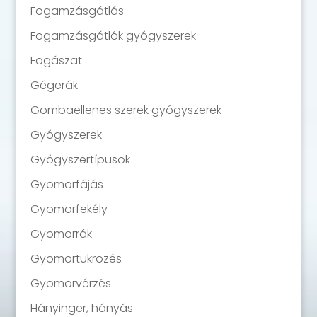
Fogamzásgátlás
Fogamzásgátlók gyógyszerek
Fogászat
Gégerák
Gombaellenes szerek gyógyszerek
Gyógyszerek
Gyógyszertípusok
Gyomorfájás
Gyomorfekély
Gyomorrák
Gyomortükrözés
Gyomorvérzés
Hányinger, hányás