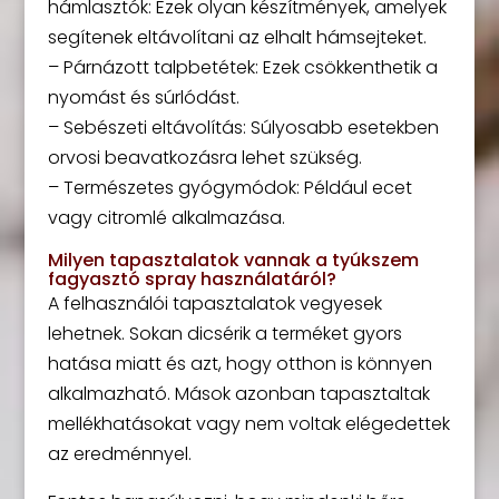
hámlasztók: Ezek olyan készítmények, amelyek
segítenek eltávolítani az elhalt hámsejteket.
– Párnázott talpbetétek: Ezek csökkenthetik a
nyomást és súrlódást.
– Sebészeti eltávolítás: Súlyosabb esetekben
orvosi beavatkozásra lehet szükség.
– Természetes gyógymódok: Például ecet
vagy citromlé alkalmazása.
Milyen tapasztalatok vannak a tyúkszem
fagyasztó spray használatáról?
A felhasználói tapasztalatok vegyesek
lehetnek. Sokan dicsérik a terméket gyors
hatása miatt és azt, hogy otthon is könnyen
alkalmazható. Mások azonban tapasztaltak
mellékhatásokat vagy nem voltak elégedettek
az eredménnyel.