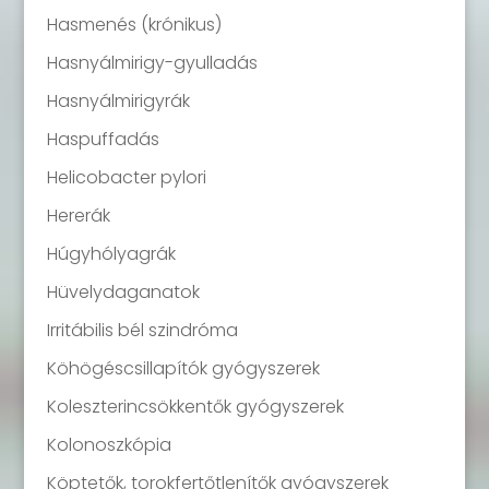
Hasmenés (krónikus)
Hasnyálmirigy-gyulladás
Hasnyálmirigyrák
Haspuffadás
Helicobacter pylori
Hererák
Húgyhólyagrák
Hüvelydaganatok
Irritábilis bél szindróma
Köhögéscsillapítók gyógyszerek
Koleszterincsökkentők gyógyszerek
Kolonoszkópia
Köptetők, torokfertőtlenítők gyógyszerek