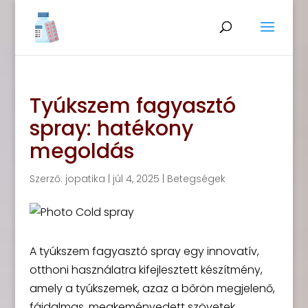
Tyúkszem fagyasztó
spray: hatékony
megoldás
Szerző:
jopatika
|
júl 4, 2025
|
Betegségek
A tyúkszem fagyasztó spray egy innovatív,
otthoni használatra kifejlesztett készítmény,
amely a tyúkszemek, azaz a bőrön megjelenő,
fájdalmas, megkeményedett szövetek