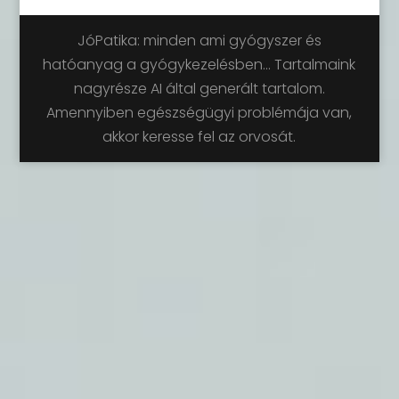
JóPatika: minden ami gyógyszer és
hatóanyag a gyógykezelésben... Tartalmaink
nagyrésze AI által generált tartalom.
Amennyiben egészségügyi problémája van,
akkor keresse fel az orvosát.