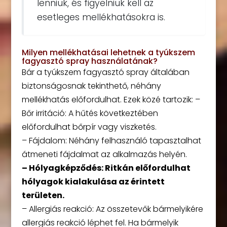
lenniük, és figyelniük kell az
esetleges mellékhatásokra is.
Milyen mellékhatásai lehetnek a tyúkszem
fagyasztó spray használatának?
Bár a tyúkszem fagyasztó spray általában
biztonságosnak tekinthető, néhány
mellékhatás előfordulhat. Ezek közé tartozik: –
Bőr irritáció: A hűtés következtében
előfordulhat bőrpír vagy viszketés.
– Fájdalom: Néhány felhasználó tapasztalhat
átmeneti fájdalmat az alkalmazás helyén.
– Hólyagképződés: Ritkán előfordulhat
hólyagok kialakulása az érintett
területen.
– Allergiás reakció: Az összetevők bármelyikére
allergiás reakció léphet fel. Ha bármelyik