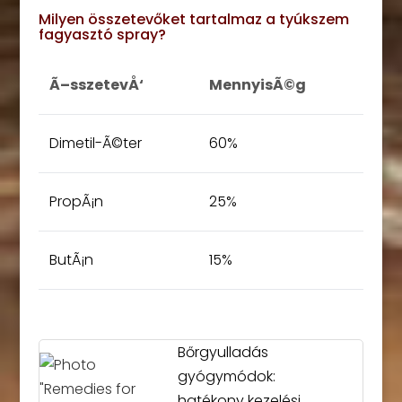
Milyen összetevőket tartalmaz a tyúkszem
fagyasztó spray?
Ã–sszetevÅ‘
MennyisÃ©g
Dimetil-Ã©ter
60%
PropÃ¡n
25%
ButÃ¡n
15%
Bőrgyulladás
gyógymódok:
hatékony kezelési