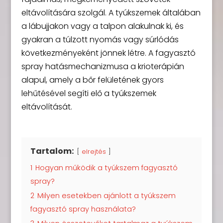
eltávolítására szolgál. A tyúkszemek általában
a lábujjakon vagy a talpon alakulnak ki, és
gyakran a túlzott nyomás vagy súrlódás
következményeként jönnek létre. A fagyasztó
spray hatásmechanizmusa a krioterápián
alapul, amely a bőr felületének gyors
lehűtésével segíti elő a tyúkszemek
eltávolítását.
Tartalom:
elrejtés
1
Hogyan működik a tyúkszem fagyasztó
spray?
2
Milyen esetekben ajánlott a tyúkszem
fagyasztó spray használata?