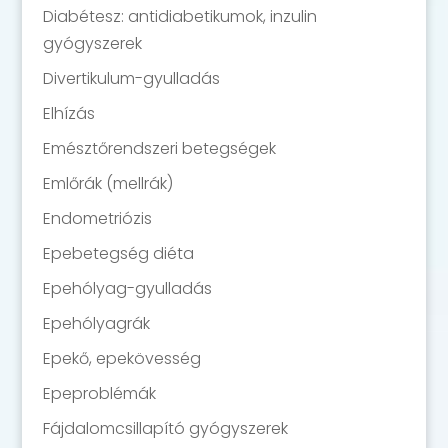
Diabétesz: antidiabetikumok, inzulin
gyógyszerek
Divertikulum-gyulladás
Elhízás
Emésztőrendszeri betegségek
Emlőrák (mellrák)
Endometriózis
Epebetegség diéta
Epehólyag-gyulladás
Epehólyagrák
Epekő, epekövesség
Epeproblémák
Fájdalomcsillapító gyógyszerek