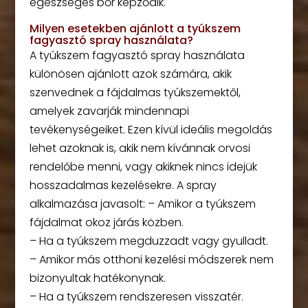
egészséges bőr képződik.
Milyen esetekben ajánlott a tyúkszem
fagyasztó spray használata?
A tyúkszem fagyasztó spray használata
különösen ajánlott azok számára, akik
szenvednek a fájdalmas tyúkszemektől,
amelyek zavarják mindennapi
tevékenységeiket. Ezen kívül ideális megoldás
lehet azoknak is, akik nem kívánnak orvosi
rendelőbe menni, vagy akiknek nincs idejük
hosszadalmas kezelésekre. A spray
alkalmazása javasolt: – Amikor a tyúkszem
fájdalmat okoz járás közben.
– Ha a tyúkszem megduzzadt vagy gyulladt.
– Amikor más otthoni kezelési módszerek nem
bizonyultak hatékonynak.
– Ha a tyúkszem rendszeresen visszatér.