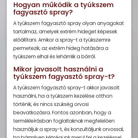
Hogyan működik a tyúkszem
fagyasztó spray?
A tyúkszem fagyasztó spray olyan anyagokat
tartalmaz, amelyek extrém hideget képesek
előállítani. Amikor a spray-t a tyúkszemre
permetezik, az extrém hideg hatására a
tyúkszem elhal és lehámlik a bőrről.
Mikor javasolt használni a
tyúkszem fagyasztó spray-t?
A tyúkszem fagyasztó spray-t akkor javasolt
használni, ha a tyúkszem kezelése otthon
történik, és nincs szükség orvosi
beavatkozásra. Fontos azonban, hogy a
termékleírásban foglaltaknak megfelelően
használjuk a spray-t, és konzultáljunk orvossal,
ha bármilyen kétségünk merül fel a kezeléssel