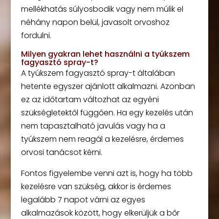
mellékhatás súlyosbodik vagy nem múlik el
néhány napon belül, javasolt orvoshoz
fordulni.
Milyen gyakran lehet használni a tyúkszem
fagyasztó spray-t?
A tyúkszem fagyasztó spray-t általában
hetente egyszer ajánlott alkalmazni. Azonban
ez az időtartam változhat az egyéni
szükségletektől függően. Ha egy kezelés után
nem tapasztalható javulás vagy ha a
tyúkszem nem reagál a kezelésre, érdemes
orvosi tanácsot kérni.
Fontos figyelembe venni azt is, hogy ha több
kezelésre van szükség, akkor is érdemes
legalább 7 napot várni az egyes
alkalmazások között, hogy elkerüljük a bőr