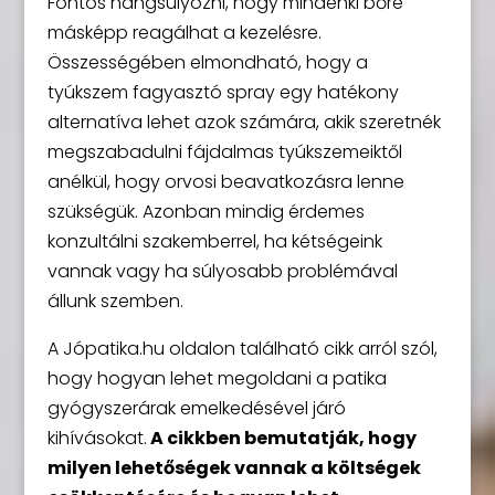
Fontos hangsúlyozni, hogy mindenki bőre
másképp reagálhat a kezelésre.
Összességében elmondható, hogy a
tyúkszem fagyasztó spray egy hatékony
alternatíva lehet azok számára, akik szeretnék
megszabadulni fájdalmas tyúkszemeiktől
anélkül, hogy orvosi beavatkozásra lenne
szükségük. Azonban mindig érdemes
konzultálni szakemberrel, ha kétségeink
vannak vagy ha súlyosabb problémával
állunk szemben.
A Jópatika.hu oldalon található cikk arról szól,
hogy hogyan lehet megoldani a patika
gyógyszerárak emelkedésével járó
kihívásokat.
A cikkben bemutatják, hogy
milyen lehetőségek vannak a költségek