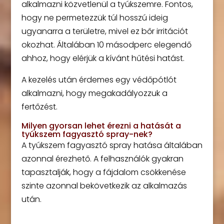
alkalmazni közvetlenül a tyúkszemre. Fontos,
hogy ne permetezzük túl hosszú ideig
ugyanarra a területre, mivel ez bőr irritációt
okozhat. Általában 10 másodperc elegendő
ahhoz, hogy elérjük a kívánt hűtési hatást.
A kezelés után érdemes egy védőpótlót
alkalmazni, hogy megakadályozzuk a
fertőzést.
Milyen gyorsan lehet érezni a hatását a
tyúkszem fagyasztó spray-nek?
A tyúkszem fagyasztó spray hatása általában
azonnal érezhető. A felhasználók gyakran
tapasztalják, hogy a fájdalom csökkenése
szinte azonnal bekövetkezik az alkalmazás
után.