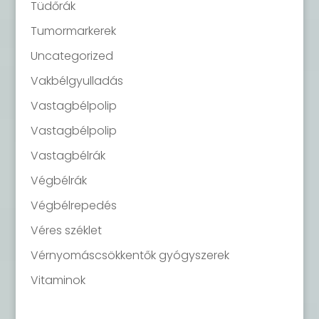
Tüdőrák
Tumormarkerek
Uncategorized
Vakbélgyulladás
Vastagbélpolip
Vastagbélpolip
Vastagbélrák
Végbélrák
Végbélrepedés
Véres széklet
Vérnyomáscsökkentők gyógyszerek
Vitaminok