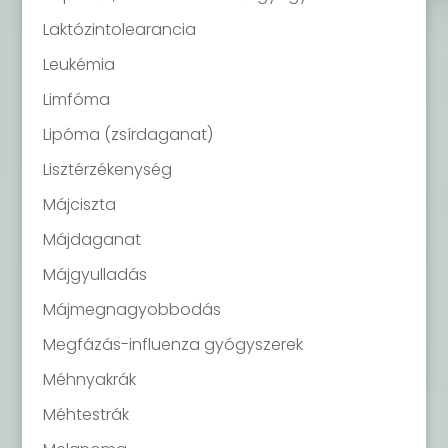
Laktózintolearancia
Leukémia
Limfóma
Lipóma (zsírdaganat)
Lisztérzékenység
Májciszta
Májdaganat
Májgyulladás
Májmegnagyobbodás
Megfázás-influenza gyógyszerek
Méhnyakrák
Méhtestrák