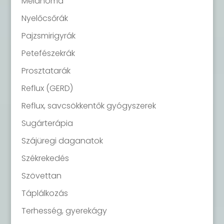
Melanoma
Nyelőcsőrák
Pajzsmirigyrák
Petefészekrák
Prosztatarák
Reflux (GERD)
Reflux, savcsökkentők gyógyszerek
Sugárterápia
Szájüregi daganatok
Székrekedés
Szövettan
Táplálkozás
Terhesség, gyerekágy