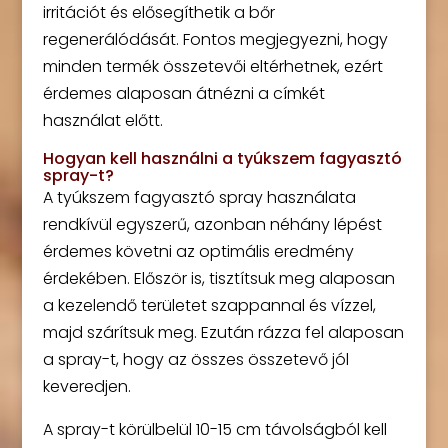
irritációt és elősegíthetik a bőr
regenerálódását. Fontos megjegyezni, hogy
minden termék összetevői eltérhetnek, ezért
érdemes alaposan átnézni a címkét
használat előtt.
Hogyan kell használni a tyúkszem fagyasztó
spray-t?
A tyúkszem fagyasztó spray használata
rendkívül egyszerű, azonban néhány lépést
érdemes követni az optimális eredmény
érdekében. Először is, tisztítsuk meg alaposan
a kezelendő területet szappannal és vízzel,
majd szárítsuk meg. Ezután rázza fel alaposan
a spray-t, hogy az összes összetevő jól
keveredjen.
A spray-t körülbelül 10-15 cm távolságból kell