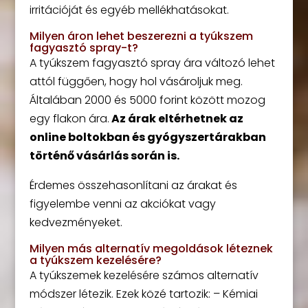
irritációját és egyéb mellékhatásokat.
Milyen áron lehet beszerezni a tyúkszem
fagyasztó spray-t?
A tyúkszem fagyasztó spray ára változó lehet
attól függően, hogy hol vásároljuk meg.
Általában 2000 és 5000 forint között mozog
egy flakon ára.
Az árak eltérhetnek az
online boltokban és gyógyszertárakban
történő vásárlás során is.
Érdemes összehasonlítani az árakat és
figyelembe venni az akciókat vagy
kedvezményeket.
Milyen más alternatív megoldások léteznek
a tyúkszem kezelésére?
A tyúkszemek kezelésére számos alternatív
módszer létezik. Ezek közé tartozik: – Kémiai