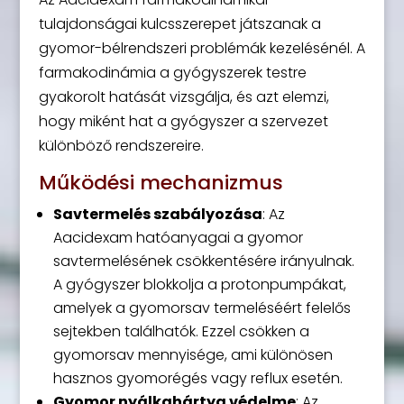
tulajdonságai kulcsszerepet játszanak a
gyomor-bélrendszeri problémák kezelésénél. A
farmakodinámia a gyógyszerek testre
gyakorolt hatását vizsgálja, és azt elemzi,
hogy miként hat a gyógyszer a szervezet
különböző rendszereire.
Működési mechanizmus
Savtermelés szabályozása
: Az
Aacidexam hatóanyagai a gyomor
savtermelésének csökkentésére irányulnak.
A gyógyszer blokkolja a protonpumpákat,
amelyek a gyomorsav termeléséért felelős
sejtekben találhatók. Ezzel csökken a
gyomorsav mennyisége, ami különösen
hasznos gyomorégés vagy reflux esetén.
Gyomor nyálkahártya védelme
: Az