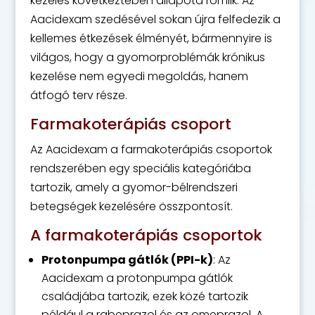
kezelés következtében állapota romlik. Az
Aacidexam szedésével sokan újra felfedezik a
kellemes étkezések élményét, bármennyire is
világos, hogy a gyomorproblémák krónikus
kezelése nem egyedi megoldás, hanem
átfogó terv része.
Farmakoterápiás csoport
Az Aacidexam a farmakoterápiás csoportok
rendszerében egy speciális kategóriába
tartozik, amely a gyomor-bélrendszeri
betegségek kezelésére összpontosít.
A farmakoterápiás csoportok
Protonpumpa gátlók (PPI-k)
: Az
Aacidexam a protonpumpa gátlók
családjába tartozik, ezek közé tartozik
például a rabeprazol és az omeprazol. A