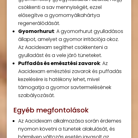
csökkenti a sav mennyiségét, ezzel
elősegítve a gyomornyálkahártya
regenerálódását.
Gyomorhurut
: A gyomorhurut gyulladásos
állapot, amelyet a gyomor irritációja okoz.
Az Aacidexam segíthet csökkenteni a
gyulladást és a vele járó tüneteket.
Puffadás és emésztési zavarok
: Az
Aacidexam emésztési zavarok és puffadás
kezelésére is hatékony lehet, mivel
támogatja a gyomor savtermelésének
szabályozását.
Egyéb megfontolások
Az Aacidexam alkalmazása során érdemes
nyomon követni a tünetek alakulását, és
bármilyen változás esetén javasolt az