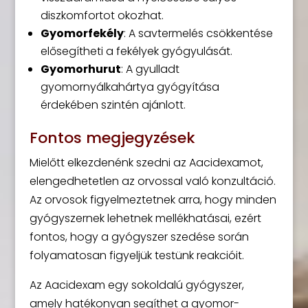
diszkomfortot okozhat.
Gyomorfekély
: A savtermelés csökkentése
elősegítheti a fekélyek gyógyulását.
Gyomorhurut
: A gyulladt
gyomornyálkahártya gyógyítása
érdekében szintén ajánlott.
Fontos megjegyzések
Mielőtt elkezdenénk szedni az Aacidexamot,
elengedhetetlen az orvossal való konzultáció.
Az orvosok figyelmeztetnek arra, hogy minden
gyógyszernek lehetnek mellékhatásai, ezért
fontos, hogy a gyógyszer szedése során
folyamatosan figyeljük testünk reakcióit.
Az Aacidexam egy sokoldalú gyógyszer,
amely hatékonyan segíthet a gyomor-