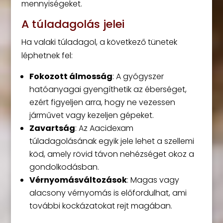
mennyiségeket.
A túladagolás jelei
Ha valaki túladagol, a következő tünetek
léphetnek fel:
Fokozott álmosság
: A gyógyszer
hatóanyagai gyengíthetik az éberséget,
ezért figyeljen arra, hogy ne vezessen
járművet vagy kezeljen gépeket.
Zavartság
: Az Aacidexam
túladagolásának egyik jele lehet a szellemi
köd, amely rövid távon nehézséget okoz a
gondolkodásban.
Vérnyomásváltozások
: Magas vagy
alacsony vérnyomás is előfordulhat, ami
további kockázatokat rejt magában.