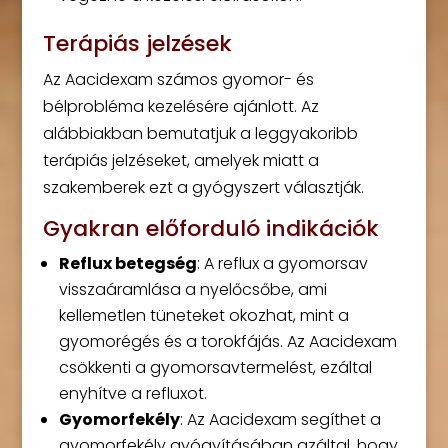
Terápiás jelzések
Az Aacidexam számos gyomor- és
bélprobléma kezelésére ajánlott. Az
alábbiakban bemutatjuk a leggyakoribb
terápiás jelzéseket, amelyek miatt a
szakemberek ezt a gyógyszert választják.
Gyakran előforduló indikációk
Reflux betegség
: A reflux a gyomorsav
visszaáramlása a nyelőcsőbe, ami
kellemetlen tüneteket okozhat, mint a
gyomorégés és a torokfájás. Az Aacidexam
csökkenti a gyomorsavtermelést, ezáltal
enyhítve a refluxot.
Gyomorfekély
: Az Aacidexam segíthet a
gyomorfekély gyógyításában azáltal, hogy