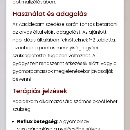
optimalizálásában.
Használat és adagolás
Az Aacidexam szedése során fontos betartani
az orvos által előírt adagolást. Az ajánlott
napi dózis általában felnőtteknek 1-2 tabletta,
azonban a pontos mennyiség egyéni
szükségletektől függően változhat. A
gyógyszert rendszerint étkezések előtt, vagy a
gyomorpanaszok megjelenésekor javasolják
bevenni.
Terápiás jelzések
Aacidexam alkalmazására számos okból lehet
szükség:
Reflux betegség
: A gyomorsav
visszaáramlása a nyelőcsőbe súlyos