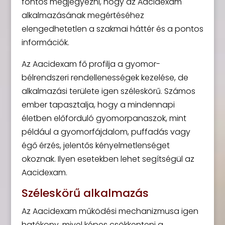
fontos megjegyezni, hogy az Aacidexam
alkalmazásának megértéséhez
elengedhetetlen a szakmai háttér és a pontos
információk.
Az Aacidexam fő profilja a gyomor-
bélrendszeri rendellenességek kezelése, de
alkalmazási területe igen széleskörű. Számos
ember tapasztalja, hogy a mindennapi
életben előforduló gyomorpanaszok, mint
például a gyomorfájdalom, puffadás vagy
égő érzés, jelentős kényelmetlenséget
okoznak. Ilyen esetekben lehet segítségül az
Aacidexam.
Széleskörű alkalmazás
Az Aacidexam működési mechanizmusa igen
hatékony, mivel képes csökkenteni a