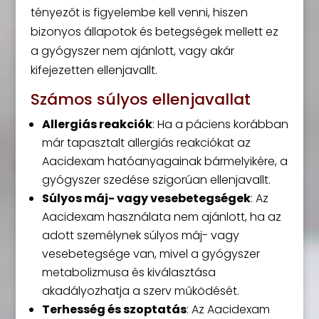
tényezőt is figyelembe kell venni, hiszen
bizonyos állapotok és betegségek mellett ez
a gyógyszer nem ajánlott, vagy akár
kifejezetten ellenjavallt.
Számos súlyos ellenjavallat
Allergiás reakciók
: Ha a páciens korábban
már tapasztalt allergiás reakciókat az
Aacidexam hatóanyagainak bármelyikére, a
gyógyszer szedése szigorúan ellenjavallt.
Súlyos máj- vagy vesebetegségek
: Az
Aacidexam használata nem ajánlott, ha az
adott személynek súlyos máj- vagy
vesebetegsége van, mivel a gyógyszer
metabolizmusa és kiválasztása
akadályozhatja a szerv működését.
Terhesség és szoptatás
: Az Aacidexam