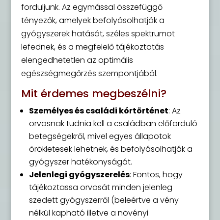
forduljunk. Az egymással összefüggő
tényezők, amelyek befolyásolhatják a
gyógyszerek hatását, széles spektrumot
lefednek, és a megfelelő tájékoztatás
elengedhetetlen az optimális
egészségmegőrzés szempontjából.
Mit érdemes megbeszélni?
Személyes és családi kórtörténet
: Az
orvosnak tudnia kell a családban előforduló
betegségekről, mivel egyes állapotok
örökletesek lehetnek, és befolyásolhatják a
gyógyszer hatékonyságát.
Jelenlegi gyógyszerelés
: Fontos, hogy
tájékoztassa orvosát minden jelenleg
szedett gyógyszerről (beleértve a vény
nélkül kapható illetve a növényi