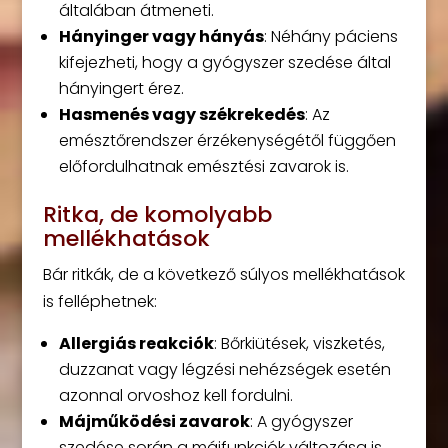
általában átmeneti.
Hányinger vagy hányás
: Néhány páciens
kifejezheti, hogy a gyógyszer szedése által
hányingert érez.
Hasmenés vagy székrekedés
: Az
emésztőrendszer érzékenységétől függően
előfordulhatnak emésztési zavarok is.
Ritka, de komolyabb
mellékhatások
Bár ritkák, de a következő súlyos mellékhatások
is felléphetnek:
Allergiás reakciók
: Bőrkiütések, viszketés,
duzzanat vagy légzési nehézségek esetén
azonnal orvoshoz kell fordulni.
Májműködési zavarok
: A gyógyszer
szedése során a májfunkciók változása is