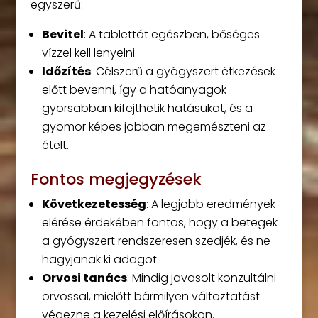
egyszerű:
Bevitel
: A tablettát egészben, bőséges
vízzel kell lenyelni.
Időzítés
: Célszerű a gyógyszert étkezések
előtt bevenni, így a hatóanyagok
gyorsabban kifejthetik hatásukat, és a
gyomor képes jobban megemészteni az
ételt.
Fontos megjegyzések
Következetesség
: A legjobb eredmények
elérése érdekében fontos, hogy a betegek
a gyógyszert rendszeresen szedjék, és ne
hagyjanak ki adagot.
Orvosi tanács
: Mindig javasolt konzultálni
orvossal, mielőtt bármilyen változtatást
végezne a kezelési előírásokon.