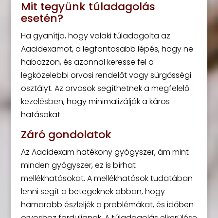
Mit tegyünk túladagolás
esetén?
Ha gyanítja, hogy valaki túladagolta az
Aacidexamot, a legfontosabb lépés, hogy ne
habozzon, és azonnal keresse fel a
legközelebbi orvosi rendelőt vagy sürgősségi
osztályt. Az orvosok segíthetnek a megfelelő
kezelésben, hogy minimalizálják a káros
hatásokat.
Záró gondolatok
Az Aacidexam hatékony gyógyszer, ám mint
minden gyógyszer, ez is bírhat
mellékhatásokat. A mellékhatások tudatában
lenni segít a betegeknek abban, hogy
hamarabb észleljék a problémákat, és időben
orvoshoz forduljanak. A túladagolás elkerülése