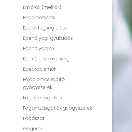
Emlőrák (mellrák)
Endometriózis
Epebetegség diéta
Epehólyag-gyulladás
Epehólyagrák
Epekő, epekövesség
Epeproblémák
Fájdalomcsillapító
gyógyszerek
Fogamzásgátlás
Fogamzásgátlók gyógyszerek
Fogászat
Gégerák