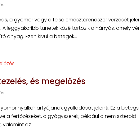
és
s, a gyomor vagy a felső emésztőrendszer vérzését jelen
A leggyakoribb tünetek közé tartozik a hányás, amely vér
ó anyag. Ezen kívül a betegek...
ezelés, és megelőzés
és
 gyomor nyálkahártyájának gyulladását jelenti. Ez a beteg
tve a fertőzéseket, a gyógyszerek, például a nem szteroid
valamint az...