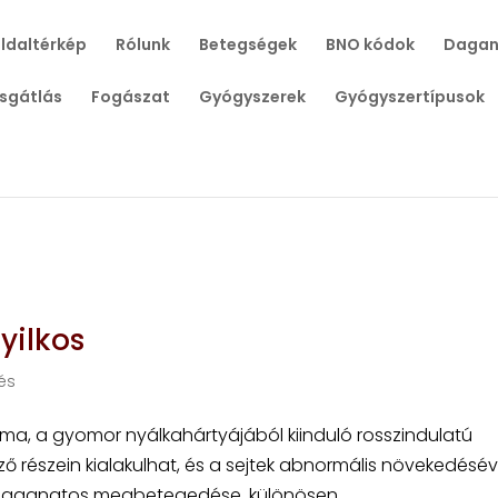
ldaltérkép
Rólunk
Betegségek
BNO kódok
Dagan
sgátlás
Fogászat
Gyógyszerek
Gyógyszertípusok
yilkos
és
, a gyomor nyálkahártyájából kiinduló rosszindulatú
észein kialakulhat, és a sejtek abnormális növekedésével
 daganatos megbetegedése, különösen...