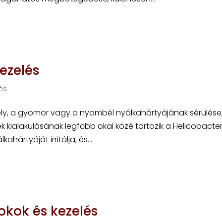
ezelés
és
ly, a gyomor vagy a nyombél nyálkahártyájának sérülése
 kialakulásának legfőbb okai közé tartozik a Helicobacter
ártyáját irritálja, és...
okok és kezelés