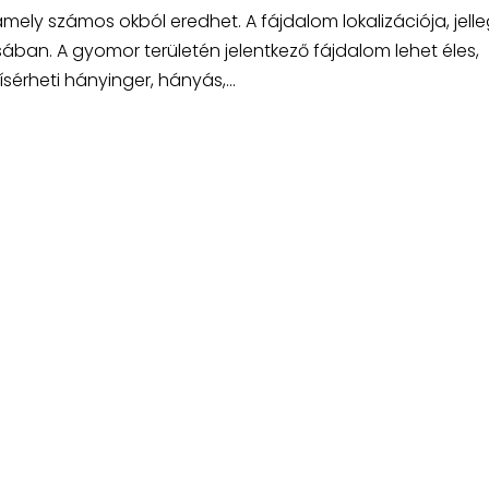
ly számos okból eredhet. A fájdalom lokalizációja, jelle
sában. A gyomor területén jelentkező fájdalom lehet éles,
érheti hányinger, hányás,...