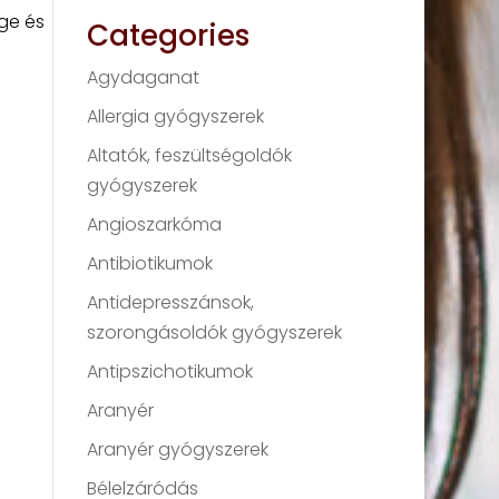
ge és
Categories
Agydaganat
Allergia gyógyszerek
Altatók, feszültségoldók
gyógyszerek
Angioszarkóma
Antibiotikumok
Antidepresszánsok,
szorongásoldók gyógyszerek
Antipszichotikumok
Aranyér
Aranyér gyógyszerek
Bélelzáródás