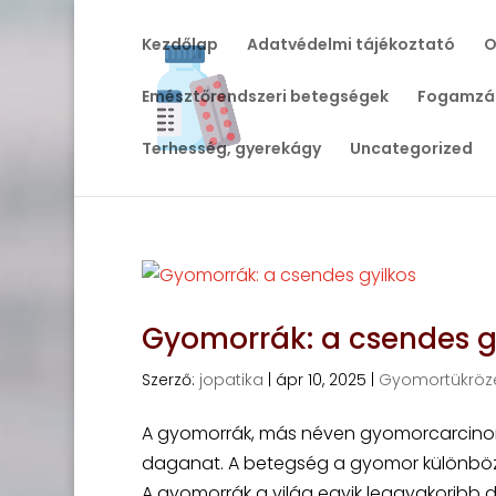
Kezdőlap
Adatvédelmi tájékoztató
O
Emésztőrendszeri betegségek
Fogamzá
Terhesség, gyerekágy
Uncategorized
Gyomorrák: a csendes g
Szerző:
jopatika
|
ápr 10, 2025
|
Gyomortükröz
A gyomorrák, más néven gyomorcarcinoma
daganat. A betegség a gyomor különböző r
A gyomorrák a világ egyik leggyakoribb