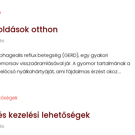
ldások otthon
és
hagealis reflux betegség (GERD), egy gyakori
morsav visszaáramlásával jár. A gyomor tartalmának a
yelőcső nyálkahártyáját, ami fájdalmas érzést okoz....
s kezelési lehetőségek
és