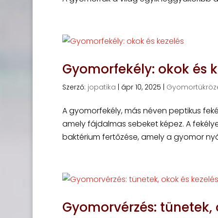
Gyomorfekély: okok és k
Szerző:
jopatika
|
ápr 10, 2025
|
Gyomortükröz
A gyomorfekély, más néven peptikus feké
amely fájdalmas sebeket képez. A fekélyek
baktérium fertőzése, amely a gyomor nyálkah
Gyomorvérzés: tünetek, 