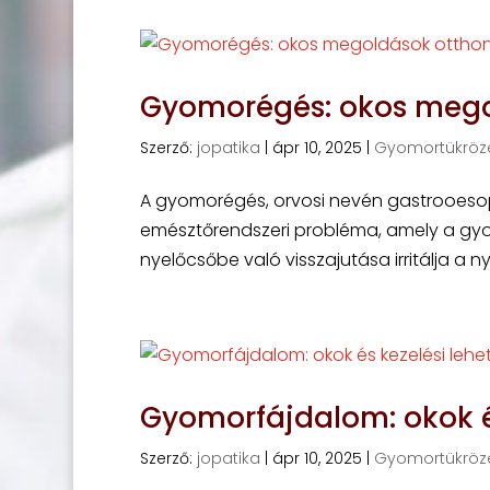
Gyomorégés: okos mego
Szerző:
jopatika
|
ápr 10, 2025
|
Gyomortükröz
A gyomorégés, orvosi nevén gastrooesop
emésztőrendszeri probléma, amely a gyo
nyelőcsőbe való visszajutása irritálja a n
Gyomorfájdalom: okok é
Szerző:
jopatika
|
ápr 10, 2025
|
Gyomortükröz