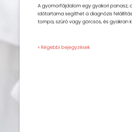
A gyomorfájdalom egy gyakori panasz, ame
időtartama segíthet a diagnózis felállítá
tompa, szúró vagy görcsös, és gyakran kís
« Régebbi bejegyzések