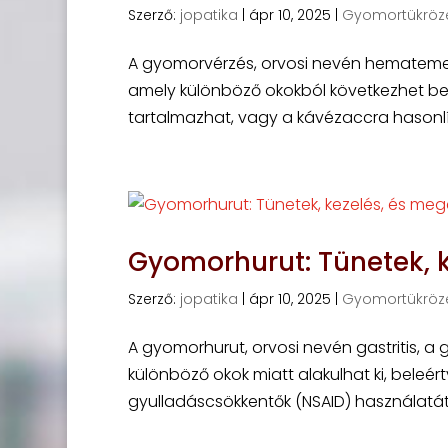
Szerző:
jopatika
|
ápr 10, 2025
|
Gyomortükröz
A gyomorvérzés, orvosi nevén hematemesi
amely különböző okokból következhet be. 
tartalmazhat, vagy a kávézaccra hasonlít
Gyomorhurut: Tünetek, k
Szerző:
jopatika
|
ápr 10, 2025
|
Gyomortükröz
A gyomorhurut, orvosi nevén gastritis, a
különböző okok miatt alakulhat ki, beleér
gyulladáscsökkentők (NSAID) használatát, 