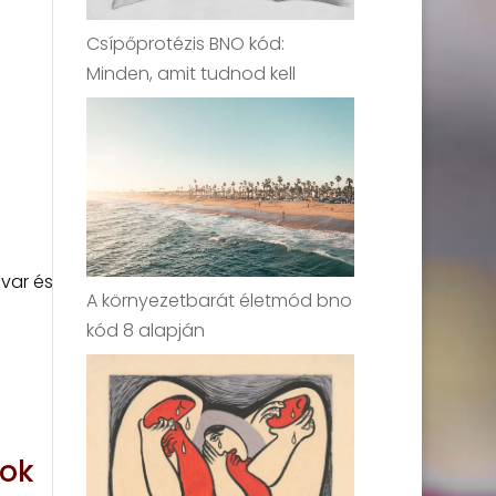
Csípőprotézis BNO kód:
Minden, amit tudnod kell
var és
A környezetbarát életmód bno
kód 8 alapján
sok