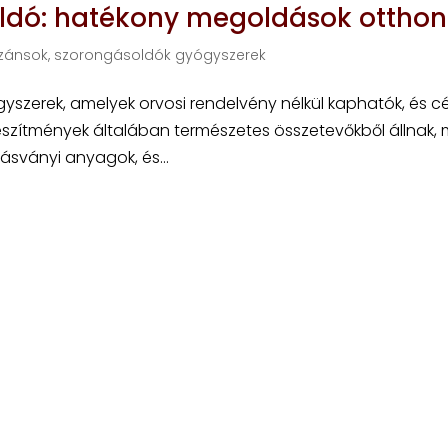
oldó: hatékony megoldások otthon
zánsok, szorongásoldók gyógyszerek
yszerek, amelyek orvosi rendelvény nélkül kaphatók, és cé
észítmények általában természetes összetevőkből állnak, 
sványi anyagok, és...