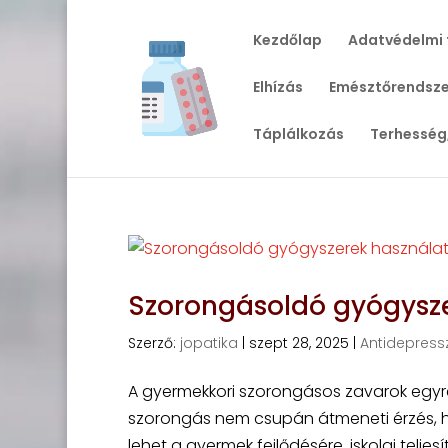
Kezdőlap
Adatvédelmi 
Elhízás
Emésztőrendsze
Táplálkozás
Terhesség
Szorongásoldó gyógysze
Szerző:
jopatika
|
szept 28, 2025
|
Antidepress
A gyermekkori szorongásos zavarok egyr
szorongás nem csupán átmeneti érzés, ha
lehet a gyermek fejlődésére, iskolai teljes