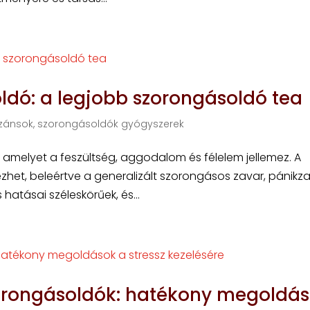
ldó: a legjobb szorongásoldó tea
zánsok, szorongásoldók gyógyszerek
 amelyet a feszültség, aggodalom és félelem jellemez. A
het, beleértve a generalizált szorongásos zavar, pánikza
hatásai széleskörűek, és...
orongásoldók: hatékony megoldá