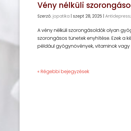
Vény nélküli szorongás
Szerző:
jopatika
|
szept 28, 2025
|
Antidepress
A vény nélküli szorongásoldók olyan gyóg
szorongásos tünetek enyhítése. Ezek a k
például gyógynövények, vitaminok vagy á
« Régebbi bejegyzések