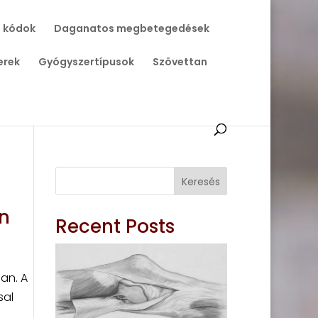
 kódok
Daganatos megbetegedések
erek
Gyógyszertípusok
Szövettan
Keresés
n
Recent Posts
an. A
sal