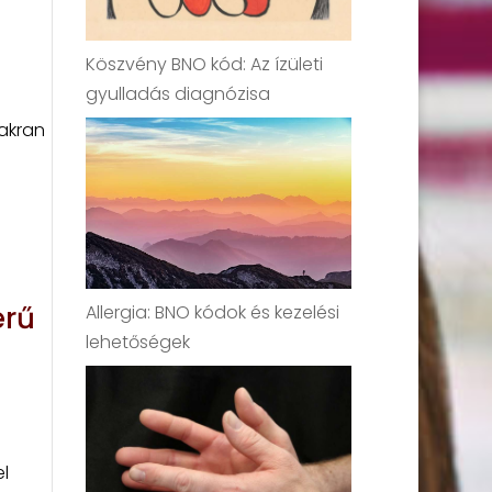
Köszvény BNO kód: Az ízületi
gyulladás diagnózisa
akran
erű
Allergia: BNO kódok és kezelési
lehetőségek
l