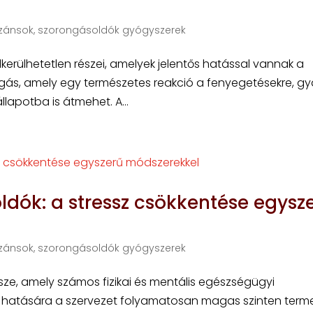
zánsok, szorongásoldók gyógyszerek
kerülhetetlen részei, amelyek jelentős hatással vannak a
gás, amely egy természetes reakció a fenyegetésekre, gy
állapotba is átmehet. A...
dók: a stressz csökkentése egysz
zánsok, szorongásoldók gyógyszerek
észe, amely számos fizikai és mentális egészségügyi
z hatására a szervezet folyamatosan magas szinten terme