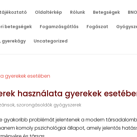
tájékoztató
Oldaltérkép
Rólunk
Betegségek
BNO
ri betegségek
Fogamzásgátlás
Fogászat
Gyógysz
, gyerekágy
Uncategorized
rek használata gyerekek esetébe
zánsok, szorongásoldók gyógyszerek
e gyakoribb problémát jelentenek a modern társadalomb
nem komoly pszichológiai állapot, amely jelentős hatás
ítményére és társas...