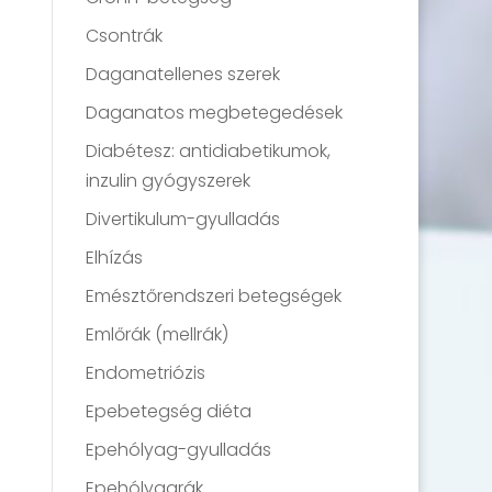
Csontrák
Daganatellenes szerek
Daganatos megbetegedések
Diabétesz: antidiabetikumok,
inzulin gyógyszerek
Divertikulum-gyulladás
Elhízás
Emésztőrendszeri betegségek
Emlőrák (mellrák)
Endometriózis
Epebetegség diéta
Epehólyag-gyulladás
Epehólyagrák