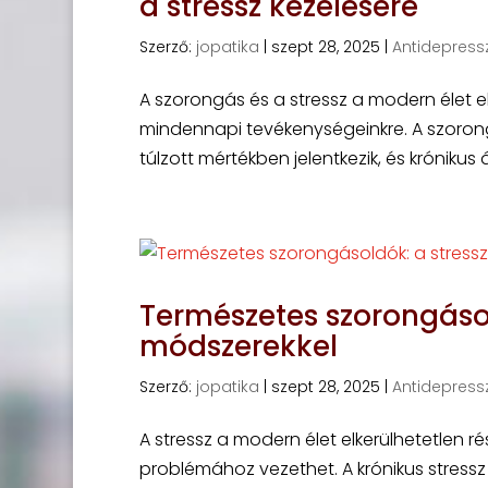
a stressz kezelésére
Szerző:
jopatika
|
szept 28, 2025
|
Antidepress
A szorongás és a stressz a modern élet el
mindennapi tevékenységeinkre. A szoron
túlzott mértékben jelentkezik, és krónikus 
Természetes szorongásol
módszerekkel
Szerző:
jopatika
|
szept 28, 2025
|
Antidepress
A stressz a modern élet elkerülhetetlen r
problémához vezethet. A krónikus stress