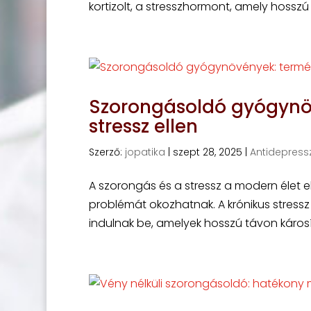
kortizolt, a stresszhormont, amely hosszú
Szorongásoldó gyógynö
stressz ellen
Szerző:
jopatika
|
szept 28, 2025
|
Antidepress
A szorongás és a stressz a modern élet el
problémát okozhatnak. A krónikus stress
indulnak be, amelyek hosszú távon károsíth