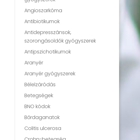
Angioszarkóma
Antibiotikumok
Antidepresszánsok,
szorongásoldók gyógyszerek
Antipszichotikumok
Aranyér
Aranyér gyógyszerek
Bélelzáródás
Betegségek
BNO kódok
Bőrdaganatok
Colitis ulcerosa
Crohn-betegség