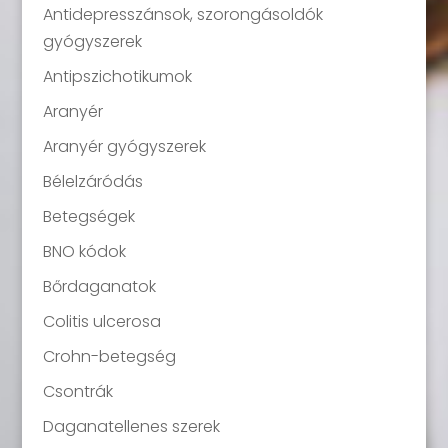
Antidepresszánsok, szorongásoldók
gyógyszerek
Antipszichotikumok
Aranyér
Aranyér gyógyszerek
Bélelzáródás
Betegségek
BNO kódok
Bőrdaganatok
Colitis ulcerosa
Crohn-betegség
Csontrák
Daganatellenes szerek