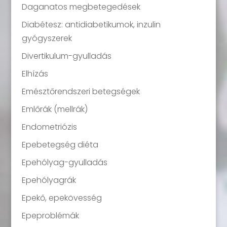
Daganatos megbetegedések
Diabétesz: antidiabetikumok, inzulin
gyógyszerek
Divertikulum-gyulladás
Elhízás
Emésztőrendszeri betegségek
Emlőrák (mellrák)
Endometriózis
Epebetegség diéta
Epehólyag-gyulladás
Epehólyagrák
Epekő, epekövesség
Epeproblémák