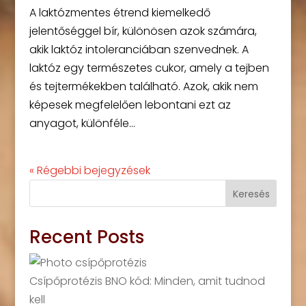
A laktózmentes étrend kiemelkedő
jelentőséggel bír, különösen azok számára,
akik laktóz intoleranciában szenvednek. A
laktóz egy természetes cukor, amely a tejben
és tejtermékekben található. Azok, akik nem
képesek megfelelően lebontani ezt az
anyagot, különféle...
« Régebbi bejegyzések
Keresés
Recent Posts
Csípőprotézis BNO kód: Minden, amit tudnod
kell