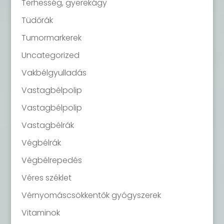
Terhesség, gyerekágy
Tüdőrák
Tumormarkerek
Uncategorized
Vakbélgyulladás
Vastagbélpolip
Vastagbélpolip
Vastagbélrák
Végbélrák
Végbélrepedés
Véres széklet
Vérnyomáscsökkentők gyógyszerek
Vitaminok