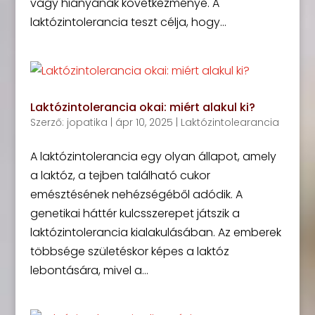
vagy hiányának következménye. A
laktózintolerancia teszt célja, hogy...
Laktózintolerancia okai: miért alakul ki?
Szerző:
jopatika
|
ápr 10, 2025
|
Laktózintolearancia
A laktózintolerancia egy olyan állapot, amely
a laktóz, a tejben található cukor
emésztésének nehézségéből adódik. A
genetikai háttér kulcsszerepet játszik a
laktózintolerancia kialakulásában. Az emberek
többsége születéskor képes a laktóz
lebontására, mivel a...