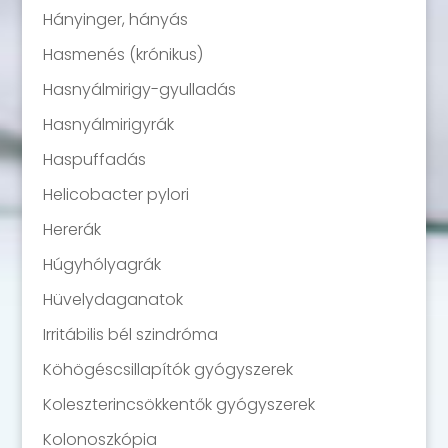
Hányinger, hányás
Hasmenés (krónikus)
Hasnyálmirigy-gyulladás
Hasnyálmirigyrák
Haspuffadás
Helicobacter pylori
Hererák
Húgyhólyagrák
Hüvelydaganatok
Irritábilis bél szindróma
Köhögéscsillapítók gyógyszerek
Koleszterincsökkentők gyógyszerek
Kolonoszkópia