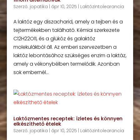
Szerző:
jopatika
|
ápr 10, 2025
|
Laktózintolearancia
A laktóz egy diszacharid, amely a tejben és a
tejtermékekben található. Kémiai szerkezete
C12H22O11, és a glükóz és galaktóz
molekulákból áll. Az emberi szervezetben a
laktóz lebontásához szükséges enzim a laktáz,
amely a vékonybélben termelődik. Azonban
sok embernél...
Laktózmentes receptek: ízletes és könnyen
elkészíthető ételek
Szerző:
jopatika
|
ápr 10, 2025
|
Laktózintolearancia