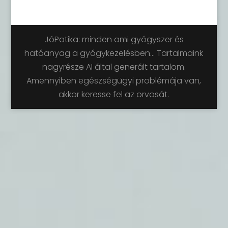
JóPatika: minden ami gyógyszer és
hatóanyag a gyógykezelésben... Tartalmaink
nagyrésze AI által generált tartalom.
Amennyiben egészségügyi problémája van,
akkor keresse fel az orvosát.