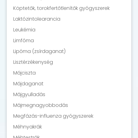
Köptetők, torokfertőtlenítők gyógyszerek
Laktózintolearancia
Leukémia
Limfóma
Lipóma (zsírdaganat)
Lisztérzékenység
Májciszta
Májdaganat
Májgyulladás
Májmegnagyobbodás
Megfázás-influenza gyógyszerek
Méhnyakrák
Méhtestrák