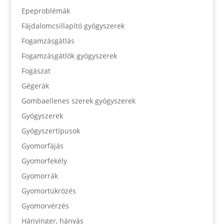
Epeproblémák
Fájdalomcsillapító gyógyszerek
Fogamzásgátlás
Fogamzásgátlók gyógyszerek
Fogászat
Gégerák
Gombaellenes szerek gyógyszerek
Gyógyszerek
Gyógyszertípusok
Gyomorfájás
Gyomorfekély
Gyomorrák
Gyomortükrözés
Gyomorvérzés
Hányinger, hányás