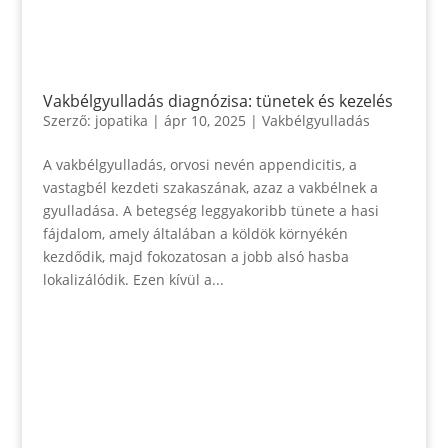
Vakbélgyulladás diagnózisa: tünetek és kezelés
Szerző:
jopatika
|
ápr 10, 2025
|
Vakbélgyulladás
A vakbélgyulladás, orvosi nevén appendicitis, a
vastagbél kezdeti szakaszának, azaz a vakbélnek a
gyulladása. A betegség leggyakoribb tünete a hasi
fájdalom, amely általában a köldök környékén
kezdődik, majd fokozatosan a jobb alsó hasba
lokalizálódik. Ezen kívül a...