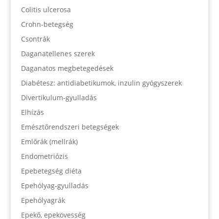
Colitis ulcerosa
Crohn-betegség
Csontrák
Daganatellenes szerek
Daganatos megbetegedések
Diabétesz: antidiabetikumok, inzulin gyógyszerek
Divertikulum-gyulladás
Elhízás
Emésztőrendszeri betegségek
Emlőrák (mellrák)
Endometriózis
Epebetegség diéta
Epehólyag-gyulladás
Epehólyagrák
Epekő, epekövesség