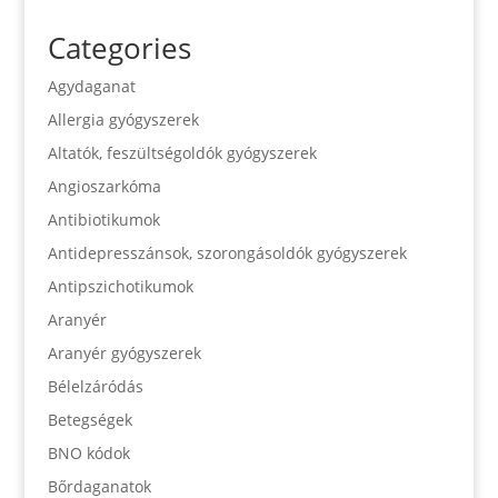
Categories
Agydaganat
Allergia gyógyszerek
Altatók, feszültségoldók gyógyszerek
Angioszarkóma
Antibiotikumok
Antidepresszánsok, szorongásoldók gyógyszerek
Antipszichotikumok
Aranyér
Aranyér gyógyszerek
Bélelzáródás
Betegségek
BNO kódok
Bőrdaganatok