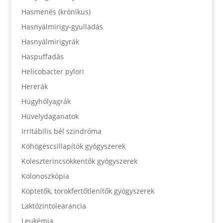
Hasmenés (krónikus)
Hasnyálmirigy-gyulladás
Hasnyálmirigyrák
Haspuffadás
Helicobacter pylori
Hererák
Húgyhólyagrák
Hüvelydaganatok
Irritábilis bél szindróma
Köhögéscsillapítók gyógyszerek
Koleszterincsökkentők gyógyszerek
Kolonoszkópia
Köptetők, torokfertőtlenítők gyógyszerek
Laktózintolearancia
Leukémia