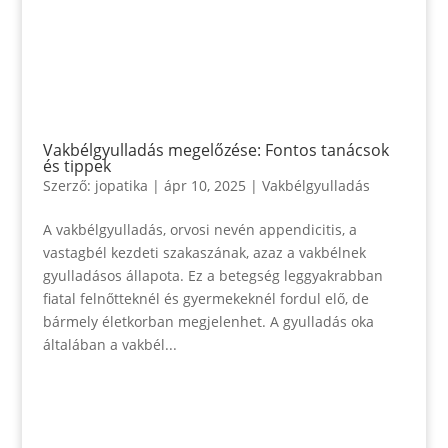
Vakbélgyulladás megelőzése: Fontos tanácsok
és tippek
Szerző:
jopatika
|
ápr 10, 2025
|
Vakbélgyulladás
A vakbélgyulladás, orvosi nevén appendicitis, a
vastagbél kezdeti szakaszának, azaz a vakbélnek
gyulladásos állapota. Ez a betegség leggyakrabban
fiatal felnőtteknél és gyermekeknél fordul elő, de
bármely életkorban megjelenhet. A gyulladás oka
általában a vakbél...