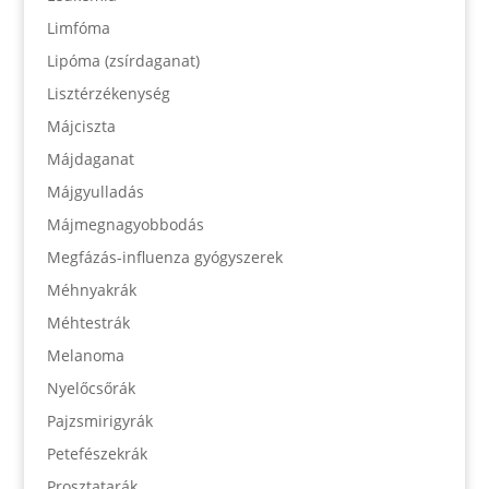
Limfóma
Lipóma (zsírdaganat)
Lisztérzékenység
Májciszta
Májdaganat
Májgyulladás
Májmegnagyobbodás
Megfázás-influenza gyógyszerek
Méhnyakrák
Méhtestrák
Melanoma
Nyelőcsőrák
Pajzsmirigyrák
Petefészekrák
Prosztatarák