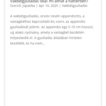
Vakbélgyulladás okai: mi állhat a háttérben?
Szerző:
jopatika
|
ápr 10, 2025
|
Vakbélgyulladás
A vakbélgyulladás, orvosi nevén appendicitis, a
vastagbélhez kapcsolódó kis szerv, az appendix
gyulladását jelenti. Az appendix egy 5-10 cm hosszú,
ujj alakú nyúlvány, amely a vastagbél kezdetén
helyezkedik el. A gyulladás általában hirtelen
kezdődik, és ha nem...