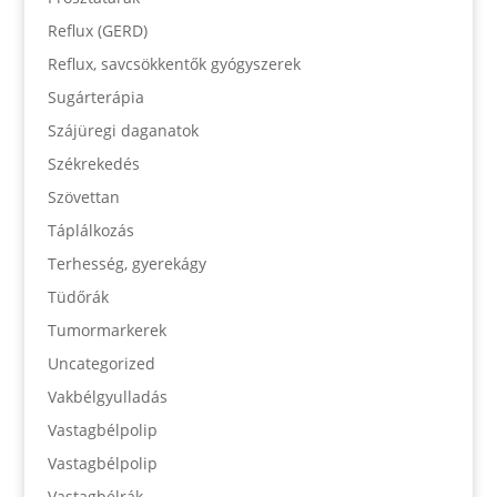
Reflux (GERD)
Reflux, savcsökkentők gyógyszerek
Sugárterápia
Szájüregi daganatok
Székrekedés
Szövettan
Táplálkozás
Terhesség, gyerekágy
Tüdőrák
Tumormarkerek
Uncategorized
Vakbélgyulladás
Vastagbélpolip
Vastagbélpolip
Vastagbélrák