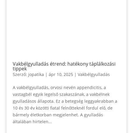
Vakbélgyulladás étrend: hatékony táplálkozási
tippek
Szerző:
jopatika
|
ápr 10, 2025
|
Vakbélgyulladás
A vakbélgyulladás, orvosi nevén appendicitis, a
vastagbél egyik legelső szakaszának, a vakbélnek
gyulladásos állapota. Ez a betegség leggyakrabban a
10 és 30 év közötti fiatal felnőtteknél fordul elő, de
bármely életkorban megjelenhet. A gyulladás
általában hirtelen...