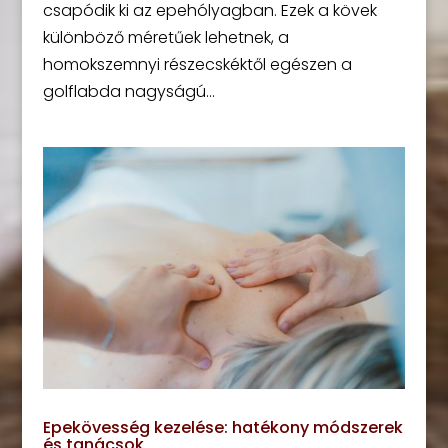
csapódik ki az epehólyagban. Ezek a kövek
különböző méretűek lehetnek, a
homokszemnyi részecskéktől egészen a
golflabda nagyságú...
Epekövesség kezelése: hatékony módszerek
és tanácsok