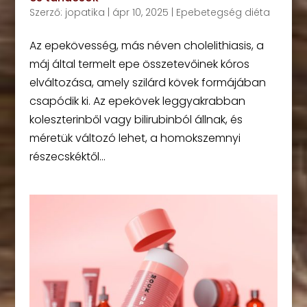
Szerző:
jopatika
|
ápr 10, 2025
|
Epebetegség diéta
Az epekövesség, más néven cholelithiasis, a
máj által termelt epe összetevőinek kóros
elváltozása, amely szilárd kövek formájában
csapódik ki. Az epekövek leggyakrabban
koleszterinből vagy bilirubinból állnak, és
méretük változó lehet, a homokszemnyi
részecskéktől...