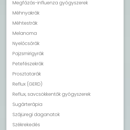
Megfázás-influenza gyógyszerek
Méhnyakrák
Méhtestrák
Melanoma
Nyelőcsőrák
Pajzsmirigyrák
Petefészekrák
Prosztatarák
Reflux (GERD)
Reflux, savcsökkentők gyógyszerek
Sugárterápia
Szájüregi daganatok
Székrekedés