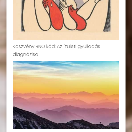
Köszvény BNO kód: Az ízületi gyulladás
diagnózisa