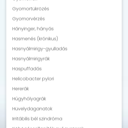
Gyomortükrözés
Gyomorvérzés
Hányinger, hányás
Hasmenés (krónikus)
Hasnyálmirigy-gyulladás
Hasnyálmirigyrák
Haspuffadás
Helicobacter pylori
Hererák
Húgyhólyagrák
Hüvelydaganatok
Irritábilis bél szindróma