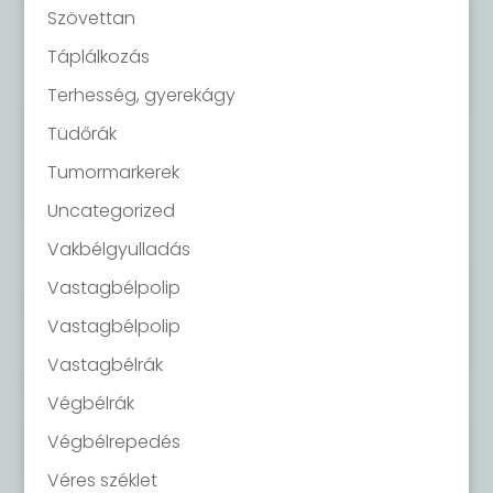
Szövettan
Táplálkozás
Terhesség, gyerekágy
Tüdőrák
Tumormarkerek
Uncategorized
Vakbélgyulladás
Vastagbélpolip
Vastagbélpolip
Vastagbélrák
Végbélrák
Végbélrepedés
Véres széklet