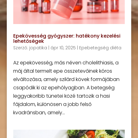
Epekövesség gyógyszer: hatékony kezelési
lehetőségek
Szerző:
jopatika
|
ápr 10, 2025
|
Epebetegség diéta
Az epekövesség, más néven cholelithiasis, a
máj által termelt epe összetevőinek kóros
elváltozása, amely szilárd kövek formájában
csapódik ki az epehólyagban. A betegség
leggyakoribb tünetei közé tartozik a hasi
fájdalom, különösen a jobb felső
kvadránsban, amely...