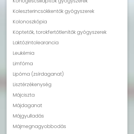
Köhögéscsillapítók gyógyszerek
Koleszterincsökkentők gyógyszerek
Kolonoszkópia
Köptetők, torokfertőtlenítők gyógyszerek
Laktózintolearancia
Leukémia
Limfóma
Lipóma (zsírdaganat)
Lisztérzékenység
Májciszta
Májdaganat
Májgyulladás
Májmegnagyobbodás