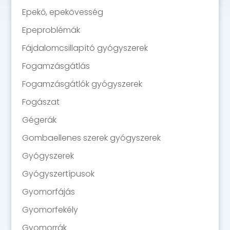
Epekő, epekövesség
Epeproblémák
Fájdalomcsillapító gyógyszerek
Fogamzásgátlás
Fogamzásgátlók gyógyszerek
Fogászat
Gégerák
Gombaellenes szerek gyógyszerek
Gyógyszerek
Gyógyszertípusok
Gyomorfájás
Gyomorfekély
Gyomorrák