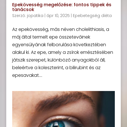
Epekövesség megelőzése: fontos tippek és
tanácsok
Szerző:
jopatika
|
ápr 10, 2025
|
Epebetegség diéta
Az epekövesség, más néven cholelithiasis, a
máj által termelt epe összetevőinek
egyensúlyának felborulása következtében
alakul ki. Az epe, amely a zsírok emésztésében
játszik szerepet, különböző anyagokból áll,
beleértve a koleszterint, a bilirubint és az
epesavakat....