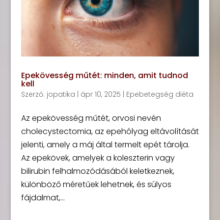
Epekövesség műtét: minden, amit tudnod
kell
Szerző:
jopatika
|
ápr 10, 2025
|
Epebetegség diéta
Az epekövesség műtét, orvosi nevén
cholecystectomia, az epehólyag eltávolítását
jelenti, amely a máj által termelt epét tárolja.
Az epekövek, amelyek a koleszterin vagy
bilirubin felhalmozódásából keletkeznek,
különböző méretűek lehetnek, és súlyos
fájdalmat,...