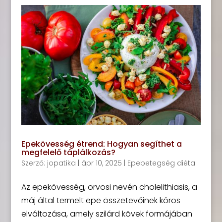
Epekövesség étrend: Hogyan segíthet a
megfelelő táplálkozás?
Szerző:
jopatika
|
ápr 10, 2025
|
Epebetegség diéta
Az epekövesség, orvosi nevén cholelithiasis, a
máj által termelt epe összetevőinek kóros
elváltozása, amely szilárd kövek formájában