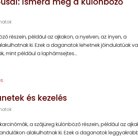
pusai: ismerd meg a különböző
natok
ő részein, például az ajkakon, a nyelven, az ínyen, a
akulhatnak ki. Ezek a daganatok lehetnek jóindulatúak v
k, mint például a laphámsejtes...
netek és kezelés
natok
karcinómák, a szájüreg különböző részein, például az ajka
mandulákon alakulhatnak ki. Ezek a daganatok leggyakra