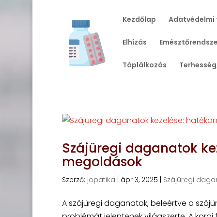
Kezdőlap
Adatvédelmi 
Elhízás
Emésztőrendsze
Táplálkozás
Terhesség
Szájüregi daganatok kez
megoldások
Szerző:
jopatika
|
ápr 3, 2025
|
Szájüregi daga
A szájüregi daganatok, beleértve a szájü
problémát jelentenek világszerte. A kora