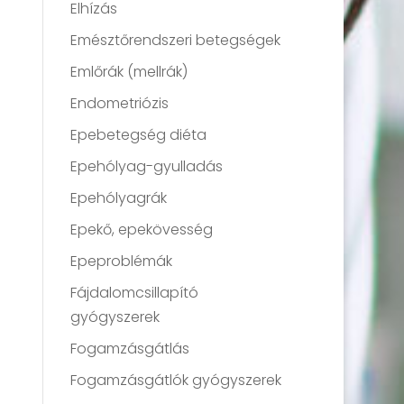
Elhízás
Emésztőrendszeri betegségek
Emlőrák (mellrák)
Endometriózis
Epebetegség diéta
Epehólyag-gyulladás
Epehólyagrák
Epekő, epekövesség
Epeproblémák
Fájdalomcsillapító
gyógyszerek
Fogamzásgátlás
Fogamzásgátlók gyógyszerek