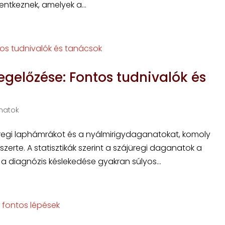
ntkeznek, amelyek a...
gelőzése: Fontos tudnivalók és
natok
üregi laphámrákot és a nyálmirigydaganatokat, komoly
erte. A statisztikák szerint a szájüregi daganatok a
 a diagnózis késlekedése gyakran súlyos...