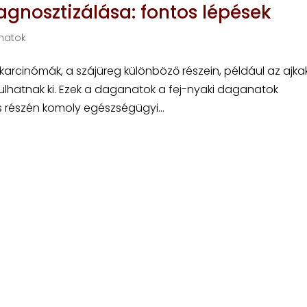
gnosztizálása: fontos lépések
natok
karcinómák, a szájüreg különböző részein, például az ajka
ulhatnak ki. Ezek a daganatok a fej-nyaki daganatok
 részén komoly egészségügyi...