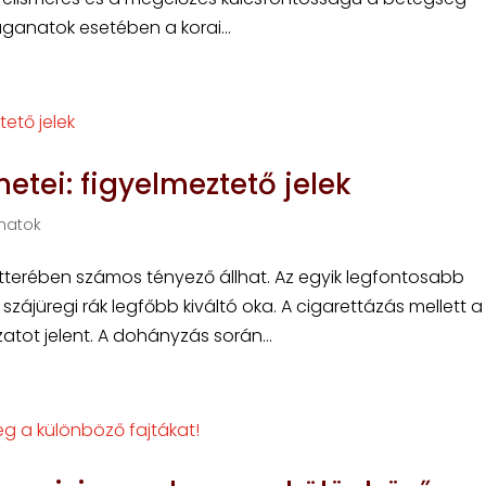
ganatok esetében a korai...
etei: figyelmeztető jelek
natok
tterében számos tényező állhat. Az egyik legfontosabb
ájüregi rák legfőbb kiváltó oka. A cigarettázás mellett a
atot jelent. A dohányzás során...