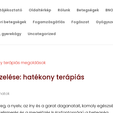
tájékoztató
Oldaltérkép
Rólunk
Betegségek
BNO
ri betegségek
Fogamzásgátlás
Fogászat
Gyógysz
, gyerekágy
Uncategorized
elése: hatékony terápiás
natok
reg, a nyelv, az íny és a garat daganatait, komoly egészs
i felismerés és a megelőzés kulcsfontosságú a betegség