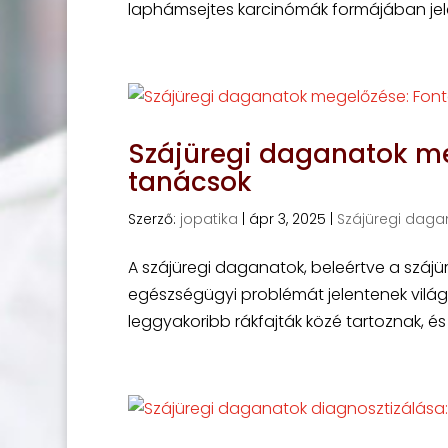
laphámsejtes karcinómák formájában jele
Szájüregi daganatok me
tanácsok
Szerző:
jopatika
|
ápr 3, 2025
|
Szájüregi daga
A szájüregi daganatok, beleértve a száj
egészségügyi problémát jelentenek világsz
leggyakoribb rákfajták közé tartoznak, és