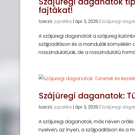
Szájüregi daganatok tí
fajtákat!
Szerző:
jopatika
|
ápr 3, 2025
|
Szájüregi daga
A szájüregi daganatok a szájüreg különböz
szájpadláson és a mandulák környékén al
rosszindulatúak, de a rosszindulatú formá
Szájüregi daganatok: Tü
Szerző:
jopatika
|
ápr 3, 2025
|
Szájüregi daga
A szájüregi daganatok, más néven orális 
nyelven, az ínyen, a szájpadláson és a 