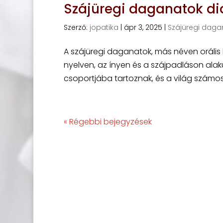
Szájüregi daganatok dia
Szerző:
jopatika
|
ápr 3, 2025
|
Szájüregi daga
A szájüregi daganatok, más néven orális 
nyelven, az ínyen és a szájpadláson alak
csoportjába tartoznak, és a világ számos
« Régebbi bejegyzések