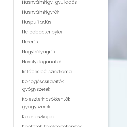
Hasnyálmirigy-gyulladás
Hasnyálmirigyrák
Haspuffadás
Helicobacter pylori
Hererák
Húgyhólyagrák
Hüvelydaganatok
Irritábilis bél szindróma
Köhögéscsillapítók
gyógyszerek
Koleszterincsökkentők
gyógyszerek
Kolonoszkópia
Köptetők, torokfertőtlenítők