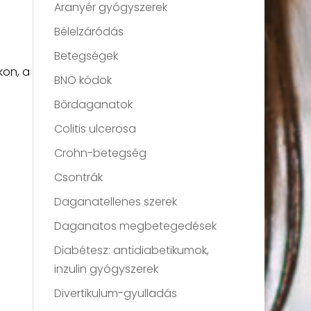
Aranyér gyógyszerek
Bélelzáródás
Betegségek
kon, a
BNO kódok
Bőrdaganatok
Colitis ulcerosa
Crohn-betegség
Csontrák
Daganatellenes szerek
Daganatos megbetegedések
Diabétesz: antidiabetikumok,
inzulin gyógyszerek
Divertikulum-gyulladás