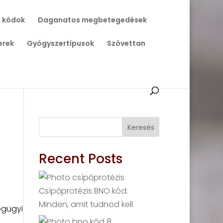
 kódok
Daganatos megbetegedések
erek
Gyógyszertípusok
Szövettan
Keresés
Recent Posts
Csípőprotézis BNO kód:
Minden, amit tudnod kell
égügyi