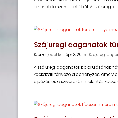
kimenetele szempontjából. A szájüregi da
Szájüregi daganatok tün
Szerző:
jopatika
|
ápr 3, 2025
|
Szájüregi daga
A szájüregi daganatok kialakulásának há
kockázati tényező a dohányzás, amely a sz
pipázás és a szivarozás is jelentős kockáz