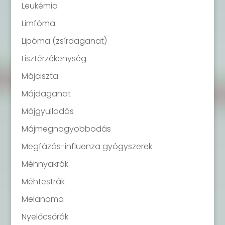
Leukémia
Limfóma
Lipóma (zsírdaganat)
Lisztérzékenység
Májciszta
Májdaganat
Májgyulladás
Májmegnagyobbodás
Megfázás-influenza gyógyszerek
Méhnyakrák
Méhtestrák
Melanoma
Nyelőcsőrák