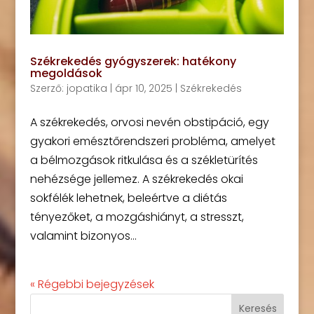
Székrekedés gyógyszerek: hatékony
megoldások
Szerző:
jopatika
|
ápr 10, 2025
|
Székrekedés
A székrekedés, orvosi nevén obstipáció, egy
gyakori emésztőrendszeri probléma, amelyet
a bélmozgások ritkulása és a székletürítés
nehézsége jellemez. A székrekedés okai
sokfélék lehetnek, beleértve a diétás
tényezőket, a mozgáshiányt, a stresszt,
valamint bizonyos...
« Régebbi bejegyzések
Keresés