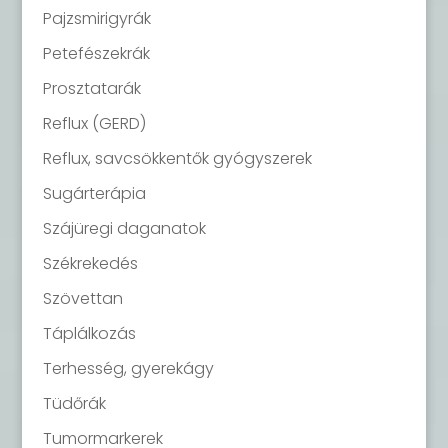
Pajzsmirigyrák
Petefészekrák
Prosztatarák
Reflux (GERD)
Reflux, savcsökkentők gyógyszerek
Sugárterápia
Szájüregi daganatok
Székrekedés
Szövettan
Táplálkozás
Terhesség, gyerekágy
Tüdőrák
Tumormarkerek