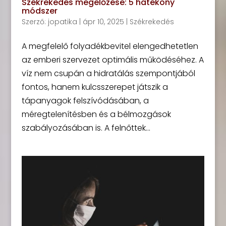
Székrekedés megelőzése: 5 hatékony
módszer
Szerző:
jopatika
|
ápr 10, 2025
|
Székrekedés
A megfelelő folyadékbevitel elengedhetetlen
az emberi szervezet optimális működéséhez. A
víz nem csupán a hidratálás szempontjából
fontos, hanem kulcsszerepet játszik a
tápanyagok felszívódásában, a
méregtelenítésben és a bélmozgások
szabályozásában is. A felnőttek...