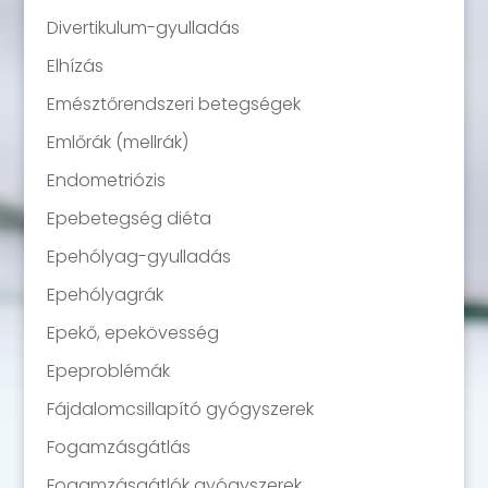
Divertikulum-gyulladás
Elhízás
Emésztőrendszeri betegségek
Emlőrák (mellrák)
Endometriózis
Epebetegség diéta
Epehólyag-gyulladás
Epehólyagrák
Epekő, epekövesség
Epeproblémák
Fájdalomcsillapító gyógyszerek
Fogamzásgátlás
Fogamzásgátlók gyógyszerek