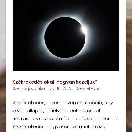
Székrekedés okai: hogyan kezeljük?
Szerző:
jopatika
|
ápr 10, 2025
|
Székrekedés
A székrekedés, orvosi nevén obstipáció, egy
olyan állapot, amelyet a bélmozgások
ritkulása és a székletürítés nehézsége jellemez.
A székrekedés leggyakoribb tünetei közé