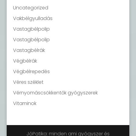
Uncategorized
Vakbélgyulladás
Vastagbélpolip
Vastagbélpolip
Vastagbélrák
Végbélrák
Végbélrepedés
Véres széklet
Vérnyomáscsökkentők gyógyszerek
Vitaminok
JóPatika: minden ami gyógyszer és