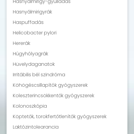
Hasnyálmirigy-gyulladás
Hasnyálmirigyrák
Haspuffadás
Helicobacter pylori
Hererák
Húgyhólyagrák
Hüvelydaganatok
Irritábilis bél szindróma
Köhögéscsillapítók gyógyszerek
Koleszterincsökkentők gyógyszerek
Kolonoszkópia
Köptetők, torokfertőtlenítők gyógyszerek
Laktózintolearancia