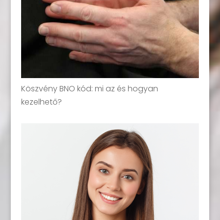
Köszvény BNO kód: mi az és hogyan
kezelhető?