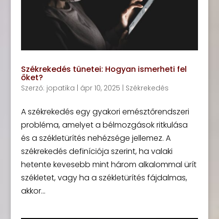
Székrekedés tünetei: Hogyan ismerheti fel
őket?
Szerző:
jopatika
|
ápr 10, 2025
|
Székrekedés
A székrekedés egy gyakori emésztőrendszeri
probléma, amelyet a bélmozgások ritkulása
és a székletürítés nehézsége jellemez. A
székrekedés definíciója szerint, ha valaki
hetente kevesebb mint három alkalommal ürít
székletet, vagy ha a székletürítés fájdalmas,
akkor...