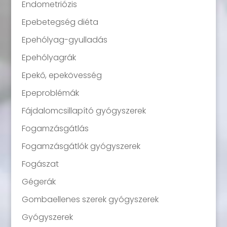
Endometriózis
Epebetegség diéta
Epehólyag-gyulladás
Epehólyagrák
Epekő, epekövesség
Epeproblémák
Fájdalomcsillapító gyógyszerek
Fogamzásgátlás
Fogamzásgátlók gyógyszerek
Fogászat
Gégerák
Gombaellenes szerek gyógyszerek
Gyógyszerek