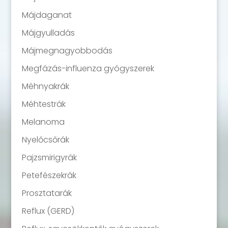
Májdaganat
Májgyulladás
Májmegnagyobbodás
Megfázás-influenza gyógyszerek
Méhnyakrák
Méhtestrák
Melanoma
Nyelőcsőrák
Pajzsmirigyrák
Petefészekrák
Prosztatarák
Reflux (GERD)