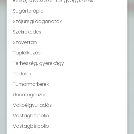
Reflux, savcsökkentők gyógyszerek
Sugárterápia
Szájüregi daganatok
Székrekedés
Szövettan
Táplálkozás
Terhesség, gyerekágy
Tüdőrák
Tumormarkerek
Uncategorized
Vakbélgyulladás
Vastagbélpolip
Vastagbélpolip