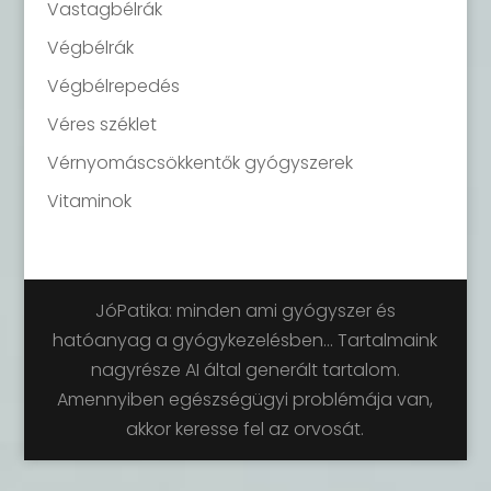
Vastagbélrák
Végbélrák
Végbélrepedés
Véres széklet
Vérnyomáscsökkentők gyógyszerek
Vitaminok
JóPatika: minden ami gyógyszer és
hatóanyag a gyógykezelésben... Tartalmaink
nagyrésze AI által generált tartalom.
Amennyiben egészségügyi problémája van,
akkor keresse fel az orvosát.