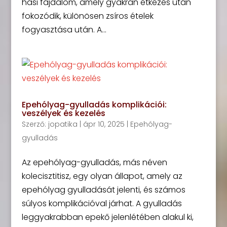
hasi fájdalom, amely gyakran étkezés után
fokozódik, különösen zsíros ételek
fogyasztása után. A...
Epehólyag-gyulladás komplikációi:
veszélyek és kezelés
Szerző:
jopatika
|
ápr 10, 2025
|
Epehólyag-
gyulladás
Az epehólyag-gyulladás, más néven
kolecisztitisz, egy olyan állapot, amely az
epehólyag gyulladását jelenti, és számos
súlyos komplikációval járhat. A gyulladás
leggyakrabban epekő jelenlétében alakul ki,