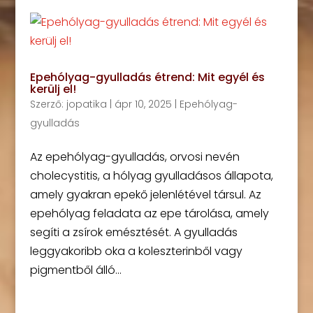
Epehólyag-gyulladás étrend: Mit egyél és
kerülj el!
Szerző:
jopatika
|
ápr 10, 2025
|
Epehólyag-
gyulladás
Az epehólyag-gyulladás, orvosi nevén
cholecystitis, a hólyag gyulladásos állapota,
amely gyakran epekő jelenlétével társul. Az
epehólyag feladata az epe tárolása, amely
segíti a zsírok emésztését. A gyulladás
leggyakoribb oka a koleszterinből vagy
pigmentből álló...