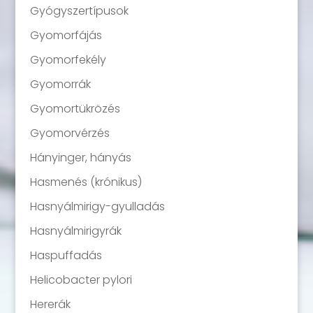
Gyógyszertípusok
Gyomorfájás
Gyomorfekély
Gyomorrák
Gyomortükrözés
Gyomorvérzés
Hányinger, hányás
Hasmenés (krónikus)
Hasnyálmirigy-gyulladás
Hasnyálmirigyrák
Haspuffadás
Helicobacter pylori
Hererák