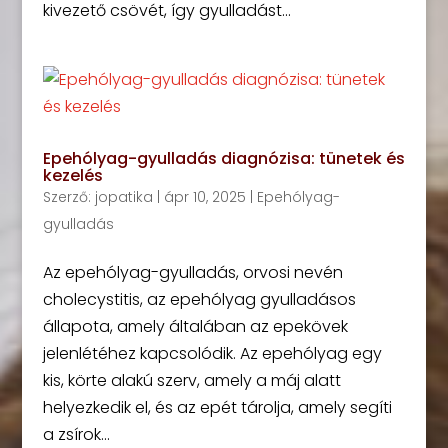
kivezető csövét, így gyulladást...
Epehólyag-gyulladás diagnózisa: tünetek és
kezelés
Szerző:
jopatika
|
ápr 10, 2025
|
Epehólyag-
gyulladás
Az epehólyag-gyulladás, orvosi nevén
cholecystitis, az epehólyag gyulladásos
állapota, amely általában az epekövek
jelenlétéhez kapcsolódik. Az epehólyag egy
kis, körte alakú szerv, amely a máj alatt
helyezkedik el, és az epét tárolja, amely segíti
a zsírok...