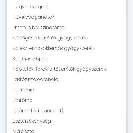
Húgyhólyagrák
Hüvelydaganatok
Irritábilis bél szindróma
Köhögéscsillapítók gyógyszerek
Koleszterincsökkentők gyógyszerek
Kolonoszkópia
Köptetők, torokfertőtlenítők gyógyszerek
Laktózintolearancia
Leukémia
Limfóma
Lipóma (zsírdaganat)
Lisztérzékenység
Májciszta