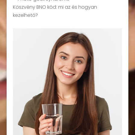
Köszvény BNO kód: mi az és hogyan
kezelhető?