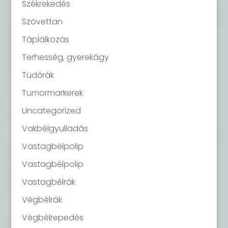
Székrekedés
Szövettan
Táplálkozás
Terhesség, gyerekágy
Tüdőrák
Tumormarkerek
Uncategorized
Vakbélgyulladás
Vastagbélpolip
Vastagbélpolip
Vastagbélrák
Végbélrák
Végbélrepedés