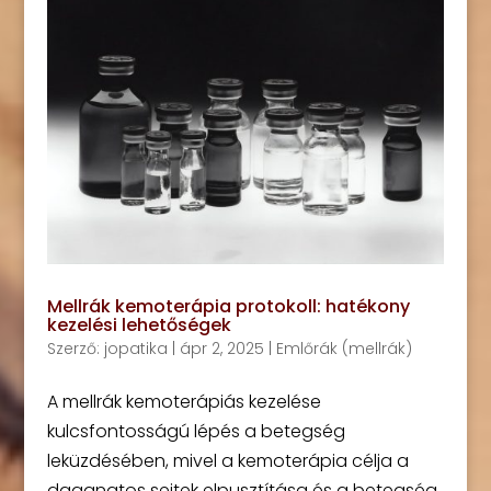
Mellrák kemoterápia protokoll: hatékony
kezelési lehetőségek
Szerző:
jopatika
|
ápr 2, 2025
|
Emlőrák (mellrák)
A mellrák kemoterápiás kezelése
kulcsfontosságú lépés a betegség
leküzdésében, mivel a kemoterápia célja a
daganatos sejtek elpusztítása és a betegség