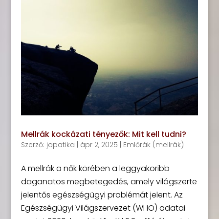
Mellrák kockázati tényezők: Mit kell tudni?
Szerző:
jopatika
|
ápr 2, 2025
|
Emlőrák (mellrák)
A mellrák a nők körében a leggyakoribb
daganatos megbetegedés, amely világszerte
jelentős egészségügyi problémát jelent. Az
Egészségügyi Világszervezet (WHO) adatai