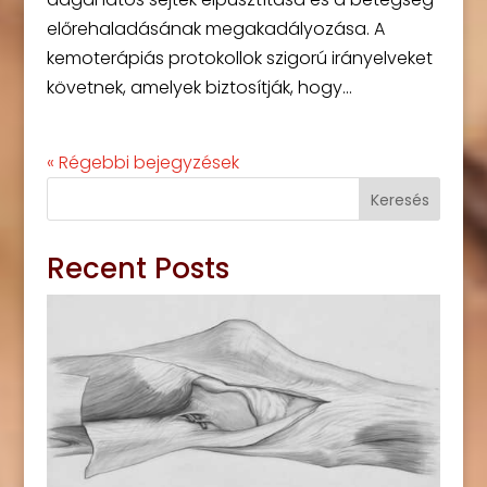
előrehaladásának megakadályozása. A
kemoterápiás protokollok szigorú irányelveket
követnek, amelyek biztosítják, hogy...
« Régebbi bejegyzések
Keresés
Recent Posts