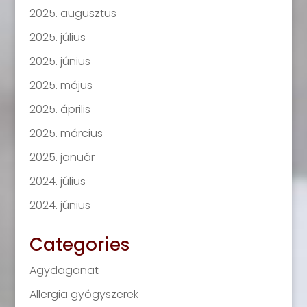
2025. augusztus
2025. július
2025. június
2025. május
2025. április
2025. március
2025. január
2024. július
2024. június
Categories
Agydaganat
Allergia gyógyszerek