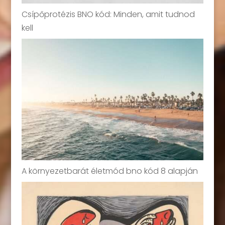
Csípőprotézis BNO kód: Minden, amit tudnod
kell
A környezetbarát életmód bno kód 8 alapján