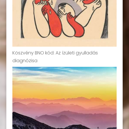
Köszvény BNO kód: Az ízületi gyulladás
diagnózisa