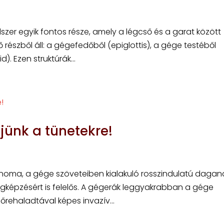
szer egyik fontos része, amely a légcső és a garat között
 részből áll: a gégefedőből (epiglottis), a gége testéből
). Ezen struktúrák...
ljünk a tünetekre!
inoma, a gége szöveteiben kialakuló rosszindulatú dagana
gképzésért is felelős. A gégerák leggyakrabban a gége
lőrehaladtával képes invazív...