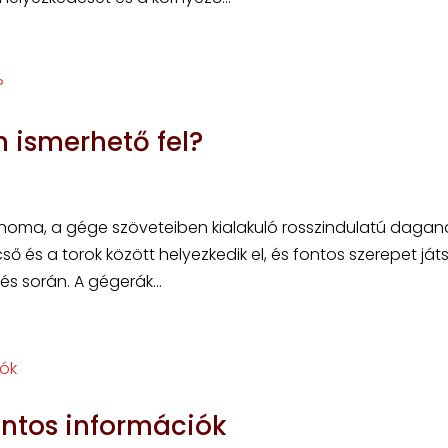
 ismerhető fel?
inoma, a gége szöveteiben kialakuló rosszindulatú dagana
ő és a torok között helyezkedik el, és fontos szerepet játs
s során. A gégerák...
ontos információk