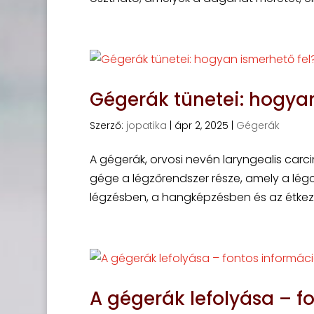
Gégerák tünetei: hogyan
Szerző:
jopatika
|
ápr 2, 2025
|
Gégerák
A gégerák, orvosi nevén laryngealis carc
gége a légzőrendszer része, amely a légcs
légzésben, a hangképzésben és az étkezé
A gégerák lefolyása – f