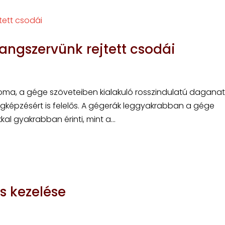
angszervünk rejtett csodái
oma, a gége szöveteiben kialakuló rosszindulatú daganat
gképzésért is felelős. A gégerák leggyakrabban a gége
kkal gyakrabban érinti, mint a...
s kezelése