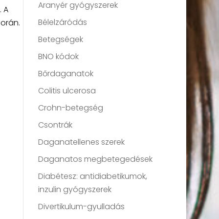
Aranyér gyógyszerek
. A
Bélelzáródás
során.
Betegségek
BNO kódok
Bőrdaganatok
Colitis ulcerosa
Crohn-betegség
Csontrák
Daganatellenes szerek
Daganatos megbetegedések
Diabétesz: antidiabetikumok,
inzulin gyógyszerek
Divertikulum-gyulladás