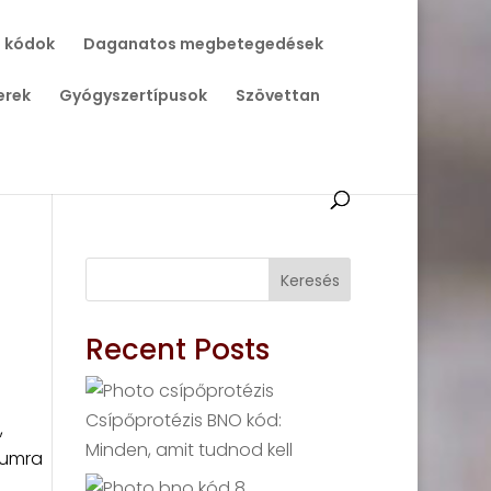
 kódok
Daganatos megbetegedések
erek
Gyógyszertípusok
Szövettan
Keresés
Recent Posts
Csípőprotézis BNO kód:
,
Minden, amit tudnod kell
iumra