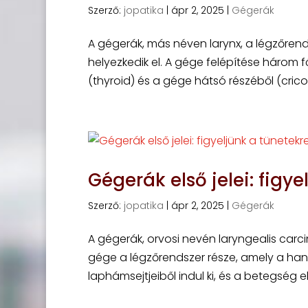
Szerző:
jopatika
|
ápr 2, 2025
|
Gégerák
A gégerák, más néven larynx, a légzőrend
helyezkedik el. A gége felépítése három fő
(thyroid) és a gége hátsó részéből (cricoid
Gégerák első jelei: figye
Szerző:
jopatika
|
ápr 2, 2025
|
Gégerák
A gégerák, orvosi nevén laryngealis carc
gége a légzőrendszer része, amely a han
laphámsejtjeiből indul ki, és a betegség e