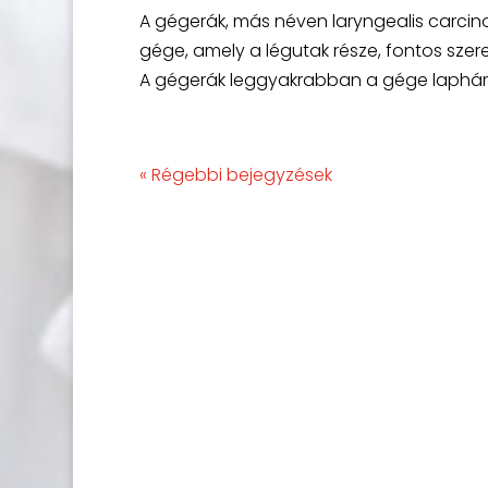
A gégerák, más néven laryngealis carcin
gége, amely a légutak része, fontos szer
A gégerák leggyakrabban a gége laphámsejt
« Régebbi bejegyzések