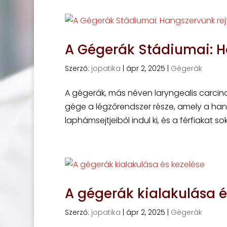
A Gégerák Stádiumai: H
Szerző:
jopatika
|
ápr 2, 2025
|
Gégerák
A gégerák, más néven laryngealis carcin
gége a légzőrendszer része, amely a han
laphámsejtjeiből indul ki, és a férfiakat so
A gégerák kialakulása é
Szerző:
jopatika
|
ápr 2, 2025
|
Gégerák