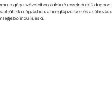
oma, a gége szöveteiben kialakuló rosszindulatú daganat
epet játszik a légzésben, a hangképzésben és az étkezés 
jeiből indul ki, és a...