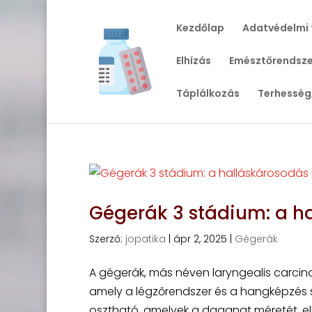
Kezdőlap
Adatvédelmi 
Elhízás
Emésztőrendsze
Táplálkozás
Terhesség
Gégerák 3 stádium: a h
Szerző:
jopatika
|
ápr 2, 2025
|
Gégerák
A gégerák, más néven laryngealis carcin
amely a légzőrendszer és a hangképzés
osztható, amelyek a daganat méretét, elh