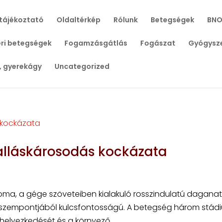
tájékoztató
Oldaltérkép
Rólunk
Betegségek
BNO
ri betegségek
Fogamzásgátlás
Fogászat
Gyógysz
, gyerekágy
Uncategorized
alláskárosodás kockázata
oma, a gége szöveteiben kialakuló rosszindulatú daganat
 szempontjából kulcsfontosságú. A betegség három stád
elyezkedését és a környező...