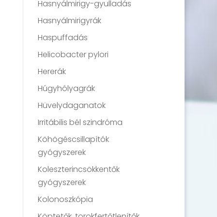
Hasnyálmirigy-gyulladás
Hasnyálmirigyrák
Haspuffadás
Helicobacter pylori
Hererák
Húgyhólyagrák
Hüvelydaganatok
Irritábilis bél szindróma
Köhögéscsillapítók
gyógyszerek
Koleszterincsökkentők
gyógyszerek
Kolonoszkópia
Köptetők, torokfertőtlenítők