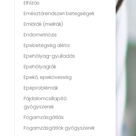
Elhízás
Emésztőrendszeri betegségek
Emlőrák (mellrák)
Endometriózis
Epebetegség diéta
Epehólyag-gyulladás
Epehólyagrák
Epekő, epekövesség
Epeproblémák
Fájdalomcsillapító
gyógyszerek
Fogamzásgátlás
Fogamzásgátlók gyógyszerek