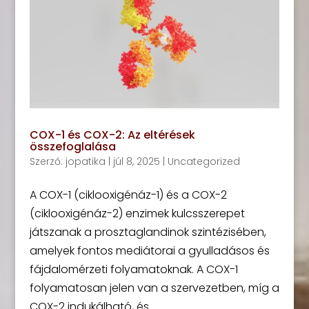
COX-1 és COX-2: Az eltérések
összefoglalása
Szerző:
jopatika
|
júl 8, 2025
|
Uncategorized
A COX-1 (ciklooxigénáz-1) és a COX-2
(ciklooxigénáz-2) enzimek kulcsszerepet
játszanak a prosztaglandinok szintézisében,
amelyek fontos mediátorai a gyulladásos és
fájdalomérzeti folyamatoknak. A COX-1
folyamatosan jelen van a szervezetben, míg a
COX-2 indukálható, és...