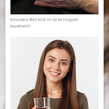
Köszvény BNO kód: mi az és hogyan
kezelhető?