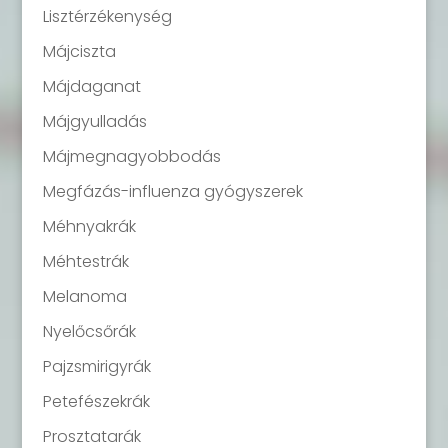
Lisztérzékenység
Májciszta
Májdaganat
Májgyulladás
Májmegnagyobbodás
Megfázás-influenza gyógyszerek
Méhnyakrák
Méhtestrák
Melanoma
Nyelőcsőrák
Pajzsmirigyrák
Petefészekrák
Prosztatarák