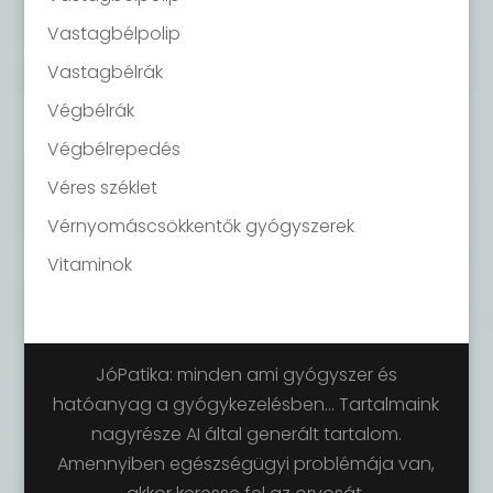
Vastagbélpolip
Vastagbélrák
Végbélrák
Végbélrepedés
Véres széklet
Vérnyomáscsökkentők gyógyszerek
Vitaminok
JóPatika: minden ami gyógyszer és
hatóanyag a gyógykezelésben... Tartalmaink
nagyrésze AI által generált tartalom.
Amennyiben egészségügyi problémája van,