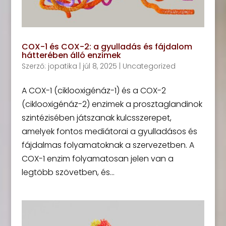
COX-1 és COX-2: a gyulladás és fájdalom
hátterében álló enzimek
Szerző:
jopatika
|
júl 8, 2025
|
Uncategorized
A COX-1 (ciklooxigénáz-1) és a COX-2
(ciklooxigénáz-2) enzimek a prosztaglandinok
szintézisében játszanak kulcsszerepet,
amelyek fontos mediátorai a gyulladásos és
fájdalmas folyamatoknak a szervezetben. A
COX-1 enzim folyamatosan jelen van a
legtöbb szövetben, és...