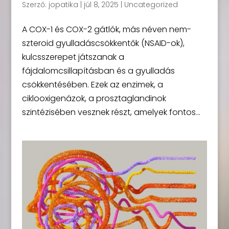
Szerző:
jopatika
|
júl 8, 2025
|
Uncategorized
A COX-1 és COX-2 gátlók, más néven nem-
szteroid gyulladáscsökkentők (NSAID-ok),
kulcsszerepet játszanak a
fájdalomcsillapításban és a gyulladás
csökkentésében. Ezek az enzimek, a
ciklooxigenázok, a prosztaglandinok
szintézisében vesznek részt, amelyek fontos...