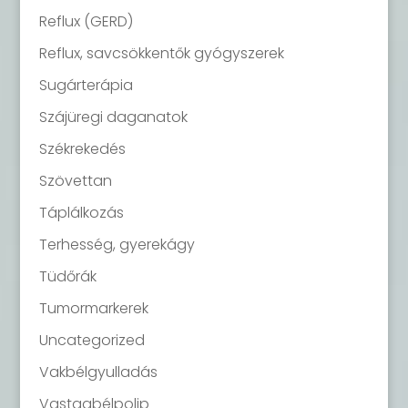
Reflux (GERD)
Reflux, savcsökkentők gyógyszerek
Sugárterápia
Szájüregi daganatok
Székrekedés
Szövettan
Táplálkozás
Terhesség, gyerekágy
Tüdőrák
Tumormarkerek
Uncategorized
Vakbélgyulladás
Vastagbélpolip