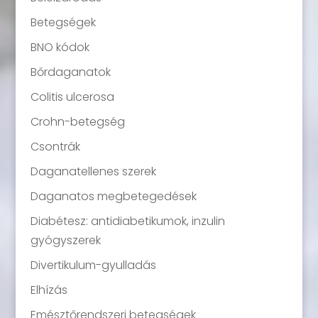
Betegségek
BNO kódok
Bőrdaganatok
Colitis ulcerosa
Crohn-betegség
Csontrák
Daganatellenes szerek
Daganatos megbetegedések
Diabétesz: antidiabetikumok, inzulin
gyógyszerek
Divertikulum-gyulladás
Elhízás
Emésztőrendszeri betegségek