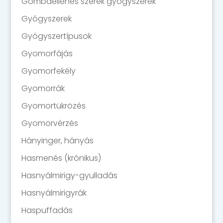
Gombaellenes szerek gyógyszerek
Gyógyszerek
Gyógyszertípusok
Gyomorfájás
Gyomorfekély
Gyomorrák
Gyomortükrözés
Gyomorvérzés
Hányinger, hányás
Hasmenés (krónikus)
Hasnyálmirigy-gyulladás
Hasnyálmirigyrák
Haspuffadás