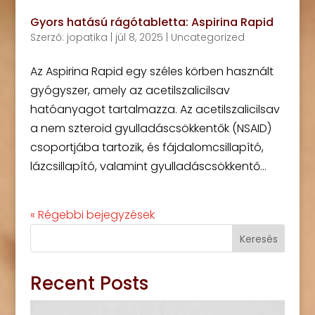
Gyors hatású rágótabletta: Aspirina Rapid
Szerző:
jopatika
|
júl 8, 2025
|
Uncategorized
Az Aspirina Rapid egy széles körben használt
gyógyszer, amely az acetilszalicilsav
hatóanyagot tartalmazza. Az acetilszalicilsav
a nem szteroid gyulladáscsökkentők (NSAID)
csoportjába tartozik, és fájdalomcsillapító,
lázcsillapító, valamint gyulladáscsökkentő...
« Régebbi bejegyzések
Keresés
Recent Posts