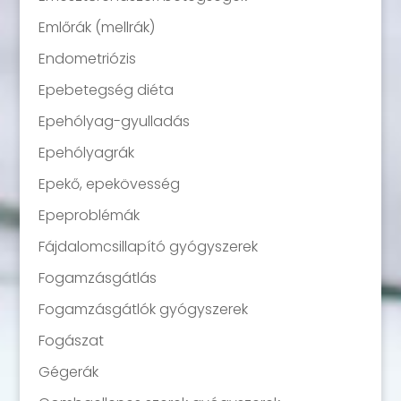
Emlőrák (mellrák)
Endometriózis
Epebetegség diéta
Epehólyag-gyulladás
Epehólyagrák
Epekő, epekövesség
Epeproblémák
Fájdalomcsillapító gyógyszerek
Fogamzásgátlás
Fogamzásgátlók gyógyszerek
Fogászat
Gégerák