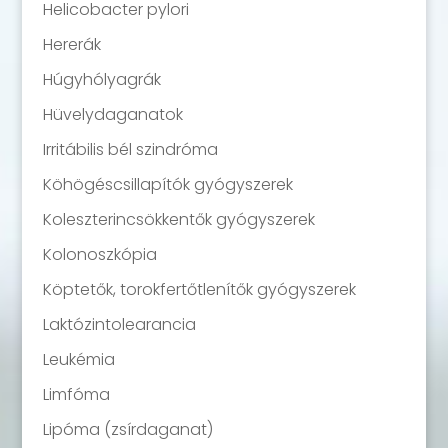
Helicobacter pylori
Hererák
Húgyhólyagrák
Hüvelydaganatok
Irritábilis bél szindróma
Köhögéscsillapítók gyógyszerek
Koleszterincsökkentők gyógyszerek
Kolonoszkópia
Köptetők, torokfertőtlenítők gyógyszerek
Laktózintolearancia
Leukémia
Limfóma
Lipóma (zsírdaganat)