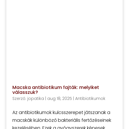
Macska antibiotikum fajták: melyiket
válasszuk?
Szerző:
jopatika
|
aug 18, 2025
|
Antibiotikumok
Az antibiotikumok kulcsszerepet játszanak a
macskák különböző bakteriális fertőzéseinek
kezelésében. Ezek a gyógyszerek képesek