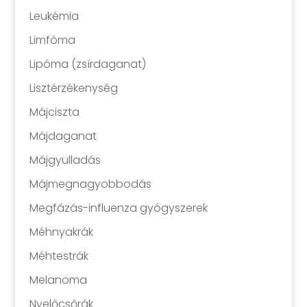
Leukémia
Limfóma
Lipóma (zsírdaganat)
Lisztérzékenység
Májciszta
Májdaganat
Májgyulladás
Májmegnagyobbodás
Megfázás-influenza gyógyszerek
Méhnyakrák
Méhtestrák
Melanoma
Nyelőcsőrák