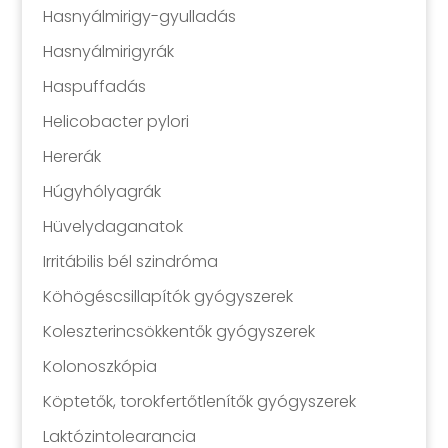
Hasnyálmirigy-gyulladás
Hasnyálmirigyrák
Haspuffadás
Helicobacter pylori
Hererák
Húgyhólyagrák
Hüvelydaganatok
Irritábilis bél szindróma
Köhögéscsillapítók gyógyszerek
Koleszterincsökkentők gyógyszerek
Kolonoszkópia
Köptetők, torokfertőtlenítők gyógyszerek
Laktózintolearancia