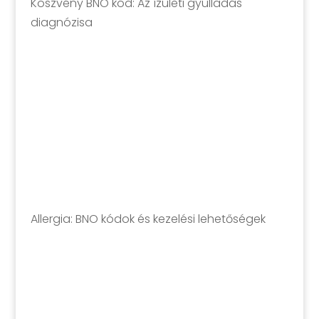
Köszvény BNO kód: Az ízületi gyulladás
diagnózisa
Allergia: BNO kódok és kezelési lehetőségek