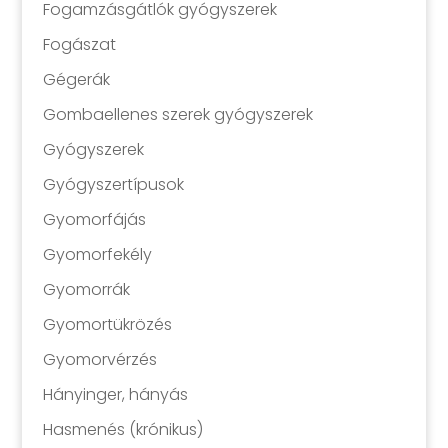
Fogamzásgátlók gyógyszerek
Fogászat
Gégerák
Gombaellenes szerek gyógyszerek
Gyógyszerek
Gyógyszertípusok
Gyomorfájás
Gyomorfekély
Gyomorrák
Gyomortükrözés
Gyomorvérzés
Hányinger, hányás
Hasmenés (krónikus)