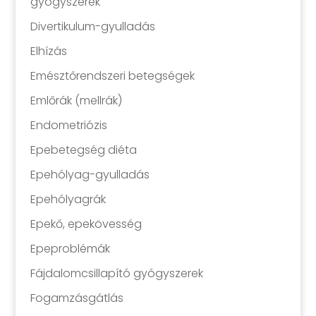
gyógyszerek
Divertikulum-gyulladás
Elhízás
Emésztőrendszeri betegségek
Emlőrák (mellrák)
Endometriózis
Epebetegség diéta
Epehólyag-gyulladás
Epehólyagrák
Epekő, epekövesség
Epeproblémák
Fájdalomcsillapító gyógyszerek
Fogamzásgátlás