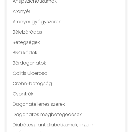
Antipszichotikumok
Aranyér
Aranyér gyógyszerek
Bélelzáródás
Betegségek
BNO kódok
Bőrdaganatok
Colitis ulcerosa
Crohn-betegség
Csontrák
Daganatellenes szerek
Daganatos megbetegedések
Diabétesz: antidiabetikumok, inzulin