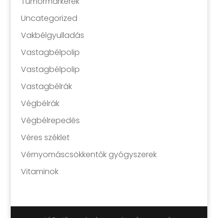
Tumormarkerek
Uncategorized
Vakbélgyulladás
Vastagbélpolip
Vastagbélpolip
Vastagbélrák
Végbélrák
Végbélrepedés
Véres széklet
Vérnyomáscsökkentők gyógyszerek
Vitaminok