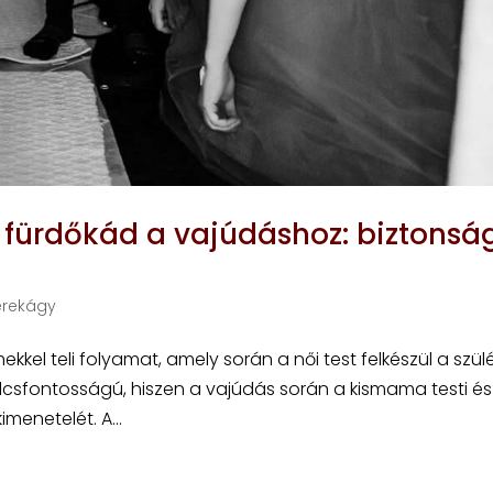
 fürdőkád a vajúdáshoz: biztonsá
erekágy
kkel teli folyamat, amely során a női test felkészül a szülé
sfontosságú, hiszen a vajúdás során a kismama testi és l
menetelét. A...