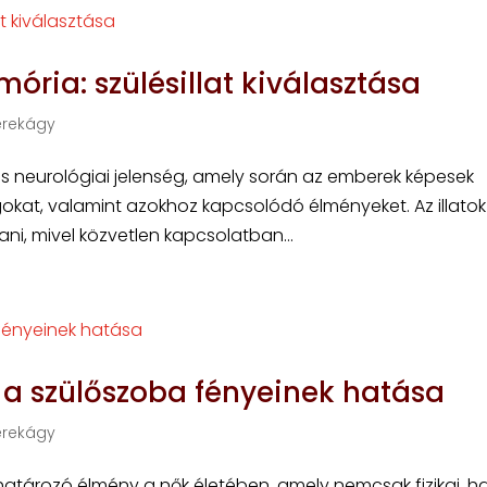
ria: szülésillat kiválasztása
erekágy
és neurológiai jelenség, amely során az emberek képesek
okat, valamint azokhoz kapcsolódó élményeket. Az illatok
tani, mivel közvetlen kapcsolatban...
 a szülőszoba fényeinek hatása
erekágy
határozó élmény a nők életében, amely nemcsak fizikai, 