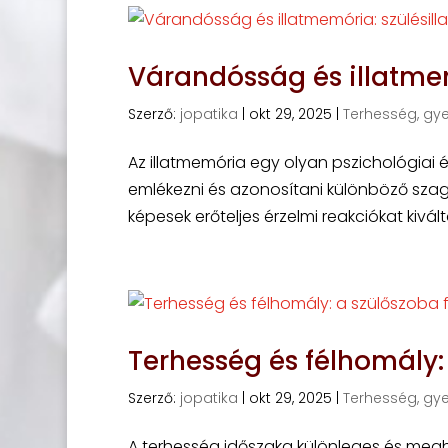
Várandósság és illatmemó
Szerző:
jopatika
|
okt 29, 2025
|
Terhesség, gy
Az illatmemória egy olyan pszichológiai 
emlékezni és azonosítani különböző szag
képesek erőteljes érzelmi reakciókat kivál
Terhesség és félhomály:
Szerző:
jopatika
|
okt 29, 2025
|
Terhesség, gy
A terhesség időszaka különleges és meg