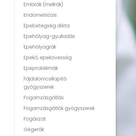
Emlőrák (mellrák)
Endometriózis
Epebetegség diéta
Epehólyag-gyulladás
Epehólyagrák
Epekő, epekövesség
Epeproblémák
Fájdalomcsillapító
gyógyszerek
Fogamzásgátlás
Fogamzásgátlók gyógyszerek
Fogászat
Gégerák