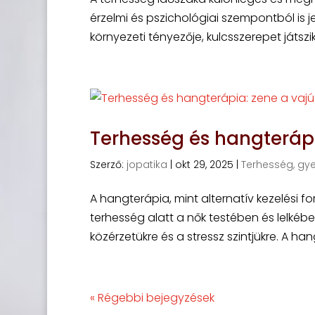
érzelmi és pszichológiai szempontból is j
környezeti tényezője, kulcsszerepet játszi
Terhesség és hangterápi
Szerző:
jopatika
|
okt 29, 2025
|
Terhesség, gy
A hangterápia, mint alternatív kezelési 
terhesség alatt a nők testében és lelk
közérzetükre és a stressz szintjükre. A han
« Régebbi bejegyzések