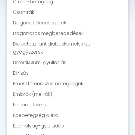
Crohn-betegség
Csontrák
Daganatellenes szerek
Daganatos megbetegedések
Diabétesz: antidiabetikumok, inzulin
gyógyszerek
Divertikulum-gyulladás
Elhízás
Emésztőrendszeri betegségek
Emlőrák (mellrák)
Endometriózis
Epebetegség diéta
Epehólyag-gyulladás