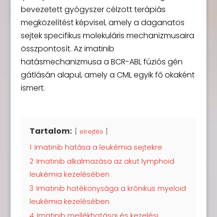
bevezetett gyógyszer célzott terápiás
megközelítést képvisel, amely a daganatos
sejtek specifikus molekuláris mechanizmusaira
összpontosít. Az imatinib
hatásmechanizmusa a BCR-ABL fúziós gén
gátlásán alapul, amely a CML egyik fő okaként
ismert.
Tartalom:
elrejtés
1
Imatinib hatása a leukémia sejtekre
2
Imatinib alkalmazása az akut lymphoid
leukémia kezelésében
3
Imatinib hatékonysága a krónikus myeloid
leukémia kezelésében
4
Imatinib mellékhatásai és kezelési