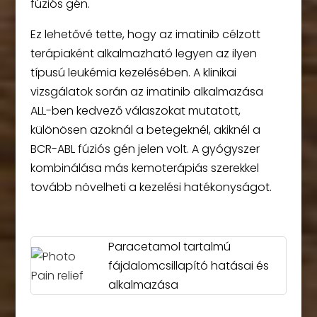
fúziós gén.
Ez lehetővé tette, hogy az imatinib célzott
terápiaként alkalmazható legyen az ilyen
típusú leukémia kezelésében. A klinikai
vizsgálatok során az imatinib alkalmazása
ALL-ben kedvező válaszokat mutatott,
különösen azoknál a betegeknél, akiknél a
BCR-ABL fúziós gén jelen volt. A gyógyszer
kombinálása más kemoterápiás szerekkel
tovább növelheti a kezelési hatékonyságot.
Paracetamol tartalmú
fájdalomcsillapító hatásai és
alkalmazása