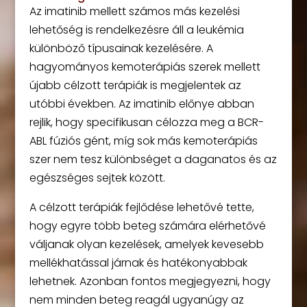
Az imatinib mellett számos más kezelési
lehetőség is rendelkezésre áll a leukémia
különböző típusainak kezelésére. A
hagyományos kemoterápiás szerek mellett
újabb célzott terápiák is megjelentek az
utóbbi években. Az imatinib előnye abban
rejlik, hogy specifikusan célozza meg a BCR-
ABL fúziós gént, míg sok más kemoterápiás
szer nem tesz különbséget a daganatos és az
egészséges sejtek között.
A célzott terápiák fejlődése lehetővé tette,
hogy egyre több beteg számára elérhetővé
váljanak olyan kezelések, amelyek kevesebb
mellékhatással járnak és hatékonyabbak
lehetnek. Azonban fontos megjegyezni, hogy
nem minden beteg reagál ugyanúgy az