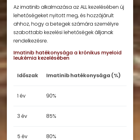
Az imatinib alkalmazása az ALL kezelésében új
lehetőségeket nyitott meg, és hozzájárult
ahhoz, hogy a betegek számára személyre
szabottabb kezelési lehetőségek álljanak
rendelkezésre.
Imatinib hatékonysága a krónikus myeloid
leukémia kezelésében
Időszak
Imatinib hatékonysága (%)
1 év
90%
3 év
85%
5 év
80%