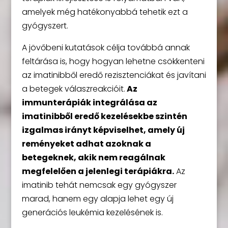
amelyek még hatékonyabbá tehetik ezt a
gyógyszert.
A jövőbeni kutatások célja továbbá annak
feltárása is, hogy hogyan lehetne csökkenteni
az imatinibből eredő rezisztenciákat és javítani
a betegek válaszreakcióit.
Az
immunterápiák integrálása az
imatinibből eredő kezelésekbe szintén
izgalmas irányt képviselhet, amely új
reményeket adhat azoknak a
betegeknek, akik nem reagálnak
megfelelően a jelenlegi terápiákra.
Az
imatinib tehát nemcsak egy gyógyszer
marad, hanem egy alapja lehet egy új
generációs leukémia kezelésének is.