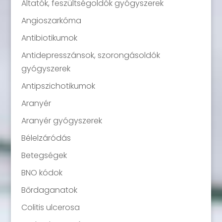
Altatók, feszültségoldók gyógyszerek
Angioszarkóma
Antibiotikumok
Antidepresszánsok, szorongásoldók
gyógyszerek
Antipszichotikumok
Aranyér
Aranyér gyógyszerek
Bélelzáródás
Betegségek
BNO kódok
Bőrdaganatok
Colitis ulcerosa