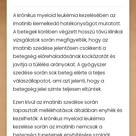
A krónikus myeloid leukémia kezelésében az
imatinib kiemelkedő hatékonyságot mutatott.
A betegek körében végzett hosszú távú klinikai
vizsgálatok során megfigyelték, hogy az
imatinib szedése jelentősen csökkenti a
betegség előrehaladásának kockázatát és
javítja a túlélési arányokat. A gyógyszer
szedése során sok beteg elérte a teljes
válaszállapotot, ami azt jelenti, hogy a
betegség jelei szinte teljesen eltűntek.
Ezen kívül az imatinib szedése során
tapasztalt mellékhatások általában enyhék és
kezelhetők. A krónikus myeloid leukémia
kezelése során az imatinib nemcsak a
betegség tüneteinek enyhítésére szolgál,