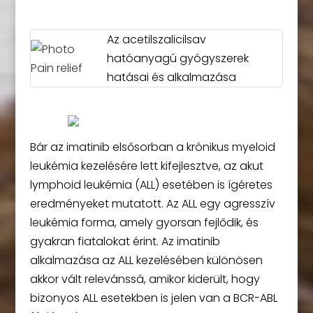
Az acetilszalicilsav
hatóanyagú gyógyszerek
hatásai és alkalmazása
Bár az imatinib elsősorban a krónikus myeloid
leukémia kezelésére lett kifejlesztve, az akut
lymphoid leukémia (ALL) esetében is ígéretes
eredményeket mutatott. Az ALL egy agresszív
leukémia forma, amely gyorsan fejlődik, és
gyakran fiatalokat érint. Az imatinib
alkalmazása az ALL kezelésében különösen
akkor vált relevánssá, amikor kiderült, hogy
bizonyos ALL esetekben is jelen van a BCR-ABL