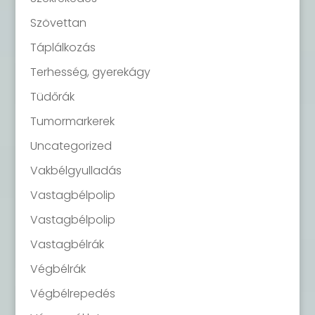
Szövettan
Táplálkozás
Terhesség, gyerekágy
Tüdőrák
Tumormarkerek
Uncategorized
Vakbélgyulladás
Vastagbélpolip
Vastagbélpolip
Vastagbélrák
Végbélrák
Végbélrepedés