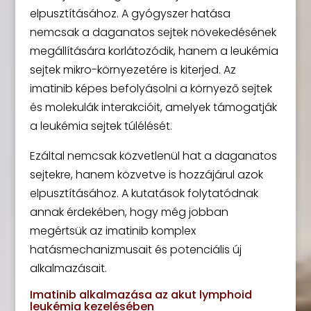
elpusztításához. A gyógyszer hatása
nemcsak a daganatos sejtek növekedésének
megállítására korlátozódik, hanem a leukémia
sejtek mikro-környezetére is kiterjed. Az
imatinib képes befolyásolni a környező sejtek
és molekulák interakcióit, amelyek támogatják
a leukémia sejtek túlélését.
Ezáltal nemcsak közvetlenül hat a daganatos
sejtekre, hanem közvetve is hozzájárul azok
elpusztításához. A kutatások folytatódnak
annak érdekében, hogy még jobban
megértsük az imatinib komplex
hatásmechanizmusait és potenciális új
alkalmazásait.
Imatinib alkalmazása az akut lymphoid
leukémia kezelésében