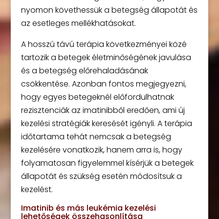
nyomon követhessük a betegség állapotát és
az esetleges mellékhatásokat.
A hosszú távú terápia következményei közé
tartozik a betegek életminőségének javulása
és a betegség előrehaladásának
csökkentése. Azonban fontos megjegyezni,
hogy egyes betegeknél előfordulhatnak
rezisztenciák az imatinibből eredően, ami új
kezelési stratégiák keresését igényli. A terápia
időtartama tehát nemcsak a betegség
kezelésére vonatkozik, hanem arra is, hogy
folyamatosan figyelemmel kísérjük a betegek
állapotát és szükség esetén módosítsuk a
kezelést.
Imatinib és más leukémia kezelési
lehetőségek összehasonlítása