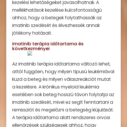
kezelési lehetőségeket javasolhatnak. A
mellékhatások kezelése kulcsfontosságú
ahhoz, hogy a betegek folytathassák az
imatinib szedését és élvezhessék annak
jótékony hatásait.
Imatinib terápia időtartama és
következményei
Az imatinib terápia időtartama változó lehet,
attól függően, hogy milyen típusú leukémiával
küzd a beteg és milyen válaszreakciót mutat
a kezelésre. A krónikus myeloid leukémia
esetében sok beteg hosszú távon folytatja az
imatinib szedését, mivel ez segít fenntartani a
remissziót és megelőzni a betegség kiújulását.
A terápia időtartama alatt rendszeres orvosi
ellenőrzések szükségesek ahhoz, hogy