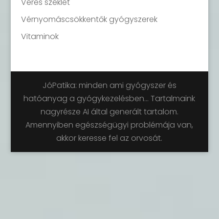
Véres széklet
Vérnyomáscsökkentők gyógyszerek
Vitaminok
JóPatika: minden ami gyógyszer és
hatóanyag a gyógykezelésben... Tartalmaink
nagyrésze AI által generált tartalom.
Amennyiben egészségügyi problémája van,
akkor keresse fel az orvosát.