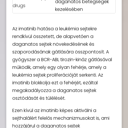
daganatos betegségek
kezelésében
Az imatinib hatása a leukémia sejtekre
rendkívül összetett, de alapvetően a
daganatos sejtek növekedésének és
szaporodásának gátlására összpontosít. A
gyógyszer a BCR-ABL tirozin-kináz gátlásával
működik, amely egy olyan fehérje, amely a
leukémia sejtek proliferációját serkenti. Az
imatinib blokkolja ezt a fehérjét, ezáltal
megakadályozza a daganatos sejtek
osztódását és túlélését.
Ezen kívül az imatinib képes aktiválni a
sejthalálért felelős mechanizmusokat is, ami
hozzájárul a daganatos sejtek