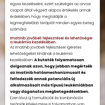
egyes kezelésekre; ezért szükséges az orvosi
csapat által végzett alapos értékelés annak
érdekében, hogy megtalálják a
legmegfelelőbb terápiát minden egyes beteg
számára.
Imatinib jövőbeli fejlesztései és lehetőségei
a leukémia kezelésében
Az imatinib jövőbeli fejlesztései ígéretes
lehetőségeket kínálnak a leukémia
kezelésében.
A kutatók folyamatosan
dolgoznak azon, hogy jobban megértsék
az imatinib hatásmechanizmusait és
felfedezzék annak potenciális új
alkalmazásait más típusú leukémiákban
vagy daganatos megbetegedésekben.
Ezen kívül új formulációk és kombinációs
terápiák kifejlesztése is folyamatban van,