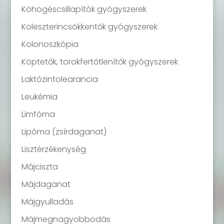
Köhögéscsillapítók gyógyszerek
Koleszterincsökkentők gyógyszerek
Kolonoszkópia
Köptetők, torokfertőtlenítők gyógyszerek
Laktózintolearancia
Leukémia
Limfóma
Lipóma (zsírdaganat)
Lisztérzékenység
Májciszta
Májdaganat
Májgyulladás
Májmegnagyobbodás