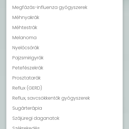
Megfázás-influenza gyógyszerek
Méhnyakrák
Méhtestrák
Melanoma
Nyelőcsőrák
Pajzsmirigyrák
Petefészekrák
Prosztatarák
Reflux (GERD)
Reflux, savcsökkentők gyógyszerek
Sugárterápia
Szájüregi daganatok
Székrekedés