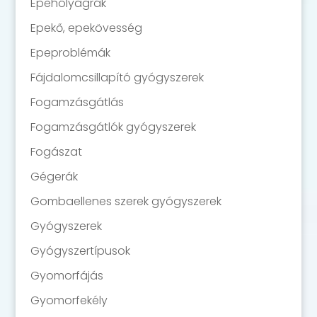
Epehólyagrák
Epekő, epekövesség
Epeproblémák
Fájdalomcsillapító gyógyszerek
Fogamzásgátlás
Fogamzásgátlók gyógyszerek
Fogászat
Gégerák
Gombaellenes szerek gyógyszerek
Gyógyszerek
Gyógyszertípusok
Gyomorfájás
Gyomorfekély