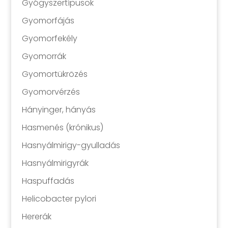
Gyógyszertípusok
Gyomorfájás
Gyomorfekély
Gyomorrák
Gyomortükrözés
Gyomorvérzés
Hányinger, hányás
Hasmenés (krónikus)
Hasnyálmirigy-gyulladás
Hasnyálmirigyrák
Haspuffadás
Helicobacter pylori
Hererák