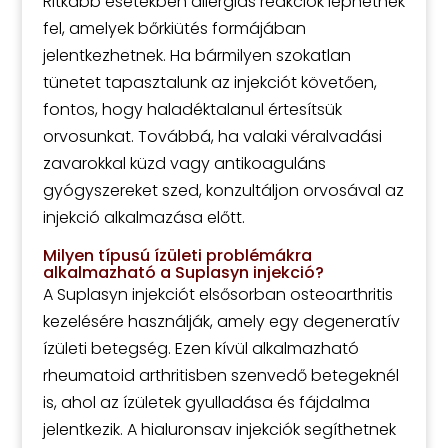
Ritkább esetekben allergiás reakciók léphetnek
fel, amelyek bőrkiütés formájában
jelentkezhetnek. Ha bármilyen szokatlan
tünetet tapasztalunk az injekciót követően,
fontos, hogy haladéktalanul értesítsük
orvosunkat. Továbbá, ha valaki véralvadási
zavarokkal küzd vagy antikoaguláns
gyógyszereket szed, konzultáljon orvosával az
injekció alkalmazása előtt.
Milyen típusú ízületi problémákra
alkalmazható a Suplasyn injekció?
A Suplasyn injekciót elsősorban osteoarthritis
kezelésére használják, amely egy degeneratív
ízületi betegség. Ezen kívül alkalmazható
rheumatoid arthritisben szenvedő betegeknél
is, ahol az ízületek gyulladása és fájdalma
jelentkezik. A hialuronsav injekciók segíthetnek