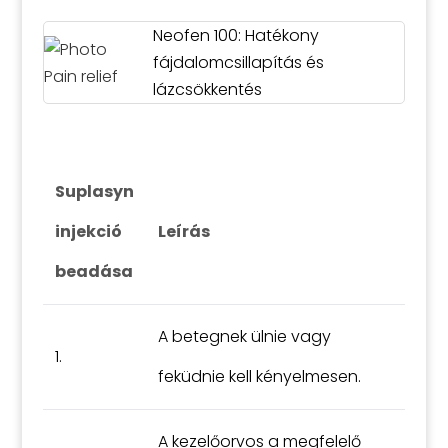
Neofen 100: Hatékony
fájdalomcsillapítás és
lázcsökkentés
Suplasyn
injekció
Leírás
beadása
A betegnek ülnie vagy
1.
feküdnie kell kényelmesen.
A kezelőorvos a megfelelő