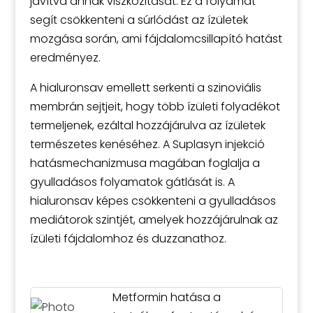
javítva annak viszkozitását. Ez a folyamat
segít csökkenteni a súrlódást az ízületek
mozgása során, ami fájdalomcsillapító hatást
eredményez.
A hialuronsav emellett serkenti a szinoviális
membrán sejtjeit, hogy több ízületi folyadékot
termeljenek, ezáltal hozzájárulva az ízületek
természetes kenéséhez. A Suplasyn injekció
hatásmechanizmusa magában foglalja a
gyulladásos folyamatok gátlását is. A
hialuronsav képes csökkenteni a gyulladásos
mediátorok szintjét, amelyek hozzájárulnak az
ízületi fájdalomhoz és duzzanathoz.
Metformin hatása a