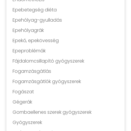
Epebetegség diéta
Epehólyag-gyulladás
Epehólyagrák
Epekő, epekövesség
Epeproblémák
Fájdalomcsillapító gyógyszerek
Fogamzásgátlás
Fogamzásgátlók gyógyszerek
Fogászat
Gégerák
Gombaellenes szerek gyógyszerek
Gyógyszerek