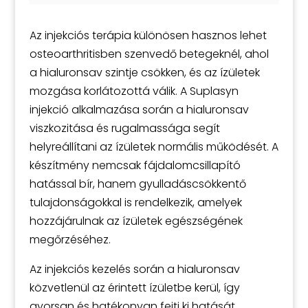
Az injekciós terápia különösen hasznos lehet
osteoarthritisben szenvedő betegeknél, ahol
a hialuronsav szintje csökken, és az ízületek
mozgása korlátozottá válik. A Suplasyn
injekció alkalmazása során a hialuronsav
viszkozitása és rugalmassága segít
helyreállítani az ízületek normális működését. A
készítmény nemcsak fájdalomcsillapító
hatással bír, hanem gyulladáscsökkentő
tulajdonságokkal is rendelkezik, amelyek
hozzájárulnak az ízületek egészségének
megőrzéséhez.
Az injekciós kezelés során a hialuronsav
közvetlenül az érintett ízületbe kerül, így
gyorsan és hatékonyan fejti ki hatását.