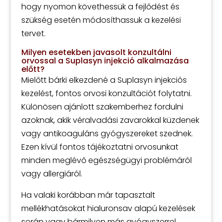
hogy nyomon követhessük a fejlődést és
szükség esetén módosíthassuk a kezelési
tervet.
Milyen esetekben javasolt konzultálni
orvossal a Suplasyn injekció alkalmazása
előtt?
Mielőtt bárki elkezdené a Suplasyn injekciós
kezelést, fontos orvosi konzultációt folytatni.
Különösen ajánlott szakemberhez fordulni
azoknak, akik véralvadási zavarokkal küzdenek
vagy antikoaguláns gyógyszereket szednek.
Ezen kívül fontos tájékoztatni orvosunkat
minden meglévő egészségügyi problémáról
vagy allergiáról.
Ha valaki korábban már tapasztalt
mellékhatásokat hialuronsav alapú kezelések
során vagy bármilyen más gyógyszerrel