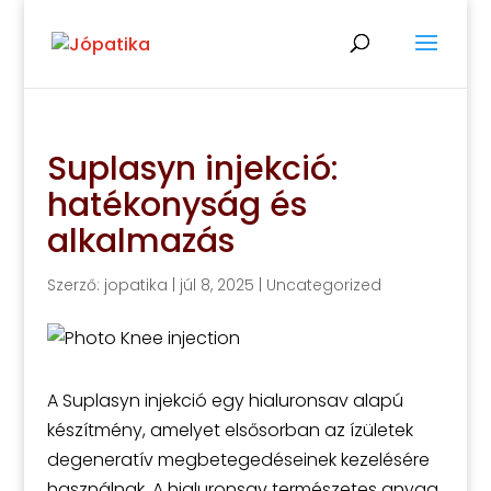
Suplasyn injekció:
hatékonyság és
alkalmazás
Szerző:
jopatika
|
júl 8, 2025
|
Uncategorized
A Suplasyn injekció egy hialuronsav alapú
készítmény, amelyet elsősorban az ízületek
degeneratív megbetegedéseinek kezelésére
használnak. A hialuronsav természetes anyag,