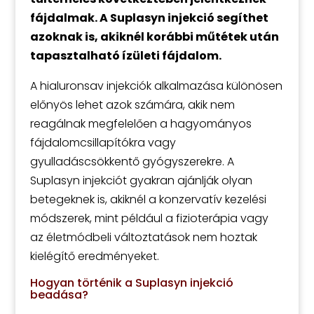
fájdalmak.
A Suplasyn injekció segíthet
azoknak is, akiknél korábbi műtétek után
tapasztalható ízületi fájdalom.
A hialuronsav injekciók alkalmazása különösen
előnyös lehet azok számára, akik nem
reagálnak megfelelően a hagyományos
fájdalomcsillapítókra vagy
gyulladáscsökkentő gyógyszerekre. A
Suplasyn injekciót gyakran ajánlják olyan
betegeknek is, akiknél a konzervatív kezelési
módszerek, mint például a fizioterápia vagy
az életmódbeli változtatások nem hoztak
kielégítő eredményeket.
Hogyan történik a Suplasyn injekció
beadása?