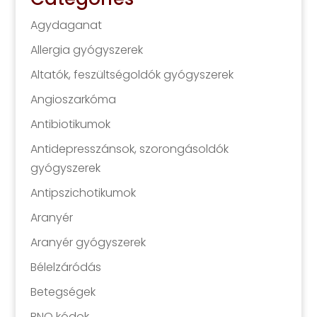
Agydaganat
Allergia gyógyszerek
Altatók, feszültségoldók gyógyszerek
Angioszarkóma
Antibiotikumok
Antidepresszánsok, szorongásoldók
gyógyszerek
Antipszichotikumok
Aranyér
Aranyér gyógyszerek
Bélelzáródás
Betegségek
BNO kódok