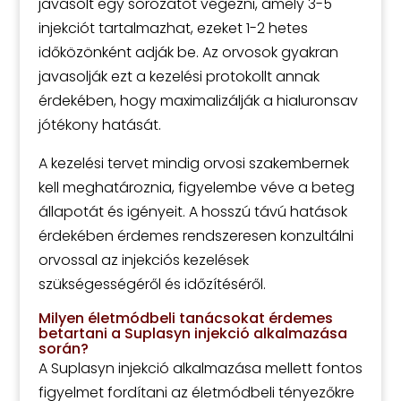
javasolt egy sorozatot végezni, amely 3-5
injekciót tartalmazhat, ezeket 1-2 hetes
időközönként adják be. Az orvosok gyakran
javasolják ezt a kezelési protokollt annak
érdekében, hogy maximalizálják a hialuronsav
jótékony hatását.
A kezelési tervet mindig orvosi szakembernek
kell meghatároznia, figyelembe véve a beteg
állapotát és igényeit. A hosszú távú hatások
érdekében érdemes rendszeresen konzultálni
orvossal az injekciós kezelések
szükségességéről és időzítéséről.
Milyen életmódbeli tanácsokat érdemes
betartani a Suplasyn injekció alkalmazása
során?
A Suplasyn injekció alkalmazása mellett fontos
figyelmet fordítani az életmódbeli tényezőkre