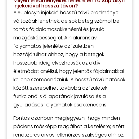
Milyen eredményeket lehet elérni a Suplasyn
injekcióval hosszú távon?
A Suplasyn injekció hosszú távú eredményei
változóak lehetnek, de sok beteg számol be
tartós fájdalomcsökkenésről és javuló
mozgásképességről. A hialuronsav
folyamatos jelenléte az ízületben
hozzájárulhat ahhoz, hogy a betegek
hosszabb ideig élvezhessék az aktív
életmódot anélkül, hogy jelentős fájdalmakkal
kellene szembenézniük. A hosszú távú hatások
között szerepelhet továbbá az ízületek
funkcionális állapotának javulása és a
gyulladásos folyamatok csökkenése is.
Fontos azonban megjegyezni, hogy minden
páciens másképp reagálhat a kezelésre; ezért
rendszeres orvosi ellenőrzés szükséges ahhoz,