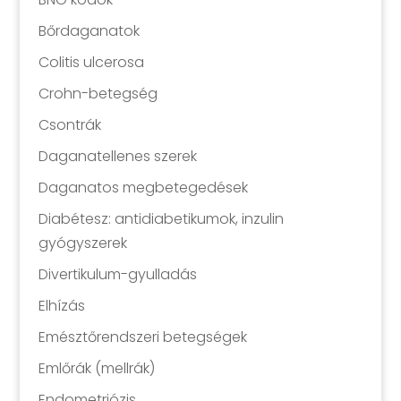
Bőrdaganatok
Colitis ulcerosa
Crohn-betegség
Csontrák
Daganatellenes szerek
Daganatos megbetegedések
Diabétesz: antidiabetikumok, inzulin
gyógyszerek
Divertikulum-gyulladás
Elhízás
Emésztőrendszeri betegségek
Emlőrák (mellrák)
Endometriózis