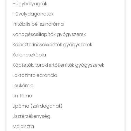
Húgyhólyagrák
Hüvelydaganatok
Irritábilis bél szindróma
Köhögéscsillapítók gyógyszerek
Koleszterincsökkentők gyógyszerek
Kolonoszkópia
Köptetők, torokfertőtlenítők gyógyszerek
Laktózintolearancia
Leukémia
Limfóma
Lipóma (zsírdaganat)
Lisztérzékenység
Májciszta