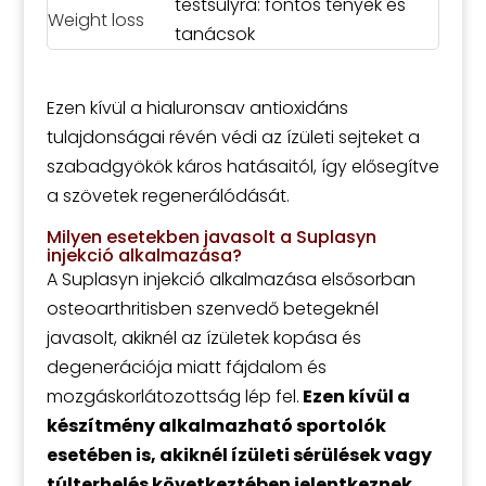
testsúlyra: fontos tények és
tanácsok
Ezen kívül a hialuronsav antioxidáns
tulajdonságai révén védi az ízületi sejteket a
szabadgyökök káros hatásaitól, így elősegítve
a szövetek regenerálódását.
Milyen esetekben javasolt a Suplasyn
injekció alkalmazása?
A Suplasyn injekció alkalmazása elsősorban
osteoarthritisben szenvedő betegeknél
javasolt, akiknél az ízületek kopása és
degenerációja miatt fájdalom és
mozgáskorlátozottság lép fel.
Ezen kívül a
készítmény alkalmazható sportolók
esetében is, akiknél ízületi sérülések vagy
túlterhelés következtében jelentkeznek