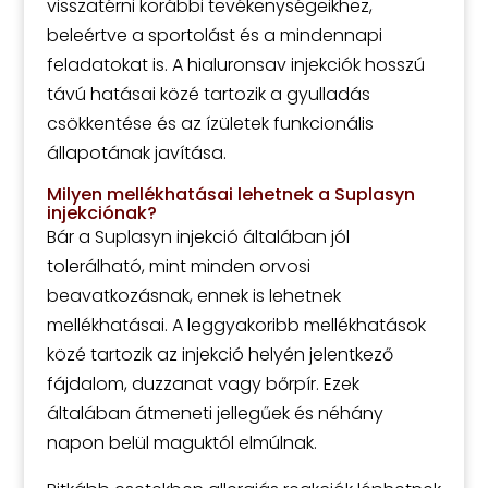
visszatérni korábbi tevékenységeikhez,
beleértve a sportolást és a mindennapi
feladatokat is. A hialuronsav injekciók hosszú
távú hatásai közé tartozik a gyulladás
csökkentése és az ízületek funkcionális
állapotának javítása.
Milyen mellékhatásai lehetnek a Suplasyn
injekciónak?
Bár a Suplasyn injekció általában jól
tolerálható, mint minden orvosi
beavatkozásnak, ennek is lehetnek
mellékhatásai. A leggyakoribb mellékhatások
közé tartozik az injekció helyén jelentkező
fájdalom, duzzanat vagy bőrpír. Ezek
általában átmeneti jellegűek és néhány
napon belül maguktól elmúlnak.