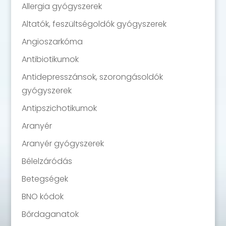
Allergia gyógyszerek
Altatók, feszültségoldók gyógyszerek
Angioszarkóma
Antibiotikumok
Antidepresszánsok, szorongásoldók
gyógyszerek
Antipszichotikumok
Aranyér
Aranyér gyógyszerek
Bélelzáródás
Betegségek
BNO kódok
Bőrdaganatok