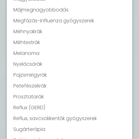
Májmegnagyobbodás
Megfázás-influenza gyógyszerek
Méhnyakrák
Méhtestrák
Melanoma
Nyelőcsőrák
Pajzsmirigyrák
Petefészekrák
Prosztatarák
Reflux (GERD)
Reflux, savcsökkentők gyógyszerek
Sugárterápia