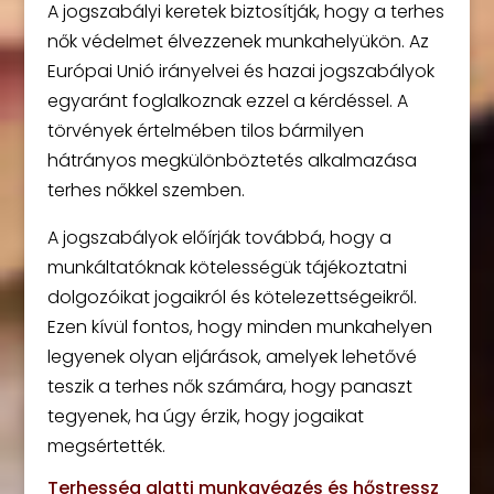
A jogszabályi keretek biztosítják, hogy a terhes
nők védelmet élvezzenek munkahelyükön. Az
Európai Unió irányelvei és hazai jogszabályok
egyaránt foglalkoznak ezzel a kérdéssel. A
törvények értelmében tilos bármilyen
hátrányos megkülönböztetés alkalmazása
terhes nőkkel szemben.
A jogszabályok előírják továbbá, hogy a
munkáltatóknak kötelességük tájékoztatni
dolgozóikat jogaikról és kötelezettségeikről.
Ezen kívül fontos, hogy minden munkahelyen
legyenek olyan eljárások, amelyek lehetővé
teszik a terhes nők számára, hogy panaszt
tegyenek, ha úgy érzik, hogy jogaikat
megsértették.
Terhesség alatti munkavégzés és hőstressz