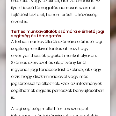
érkezőket vagy azoknak, akik várandósak. Az
ilyen típusú támogatás nemcsak szakmai
fejlődést biztosít, hanem erősíti a közösségi
érzést is.
Terhes munkavállalók számára elérhető jogi
segítség és támogatás
A terhes munkavállalók számára elérhető jogi
segítség rendkívül fontos ahhoz, hogy
érvényesíthessék jogaikat munkahelyükön.
Számos szervezet és alapítvány kínál
ingyenes jogi tanácsadást azoknak, akik úgy
érzik, hogy diszkriminációval vagy más
jogsértéssel találkoznak. Ezek az intézmények
segíthetnek eligibilis panaszok benyújtásában
is.
A jogi segítség mellett fontos szerepet
játszanak az érdekképviseleti szervezetek is.