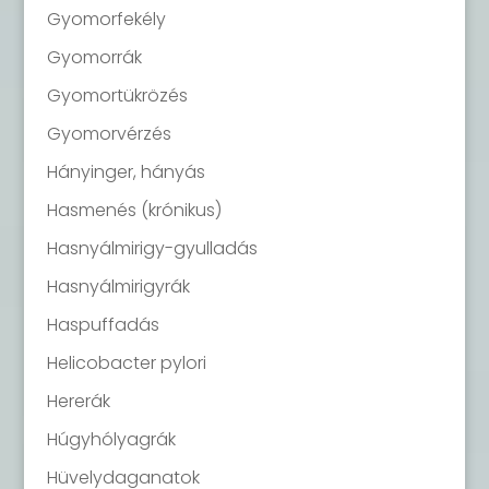
Gyomorfekély
Gyomorrák
Gyomortükrözés
Gyomorvérzés
Hányinger, hányás
Hasmenés (krónikus)
Hasnyálmirigy-gyulladás
Hasnyálmirigyrák
Haspuffadás
Helicobacter pylori
Hererák
Húgyhólyagrák
Hüvelydaganatok