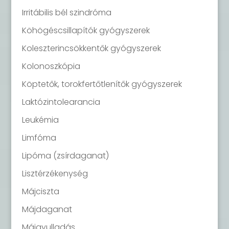
Irritábilis bél szindróma
Köhögéscsillapítók gyógyszerek
Koleszterincsökkentők gyógyszerek
Kolonoszkópia
Köptetők, torokfertőtlenítők gyógyszerek
Laktózintolearancia
Leukémia
Limfóma
Lipóma (zsírdaganat)
Lisztérzékenység
Májciszta
Májdaganat
Májgyulladás