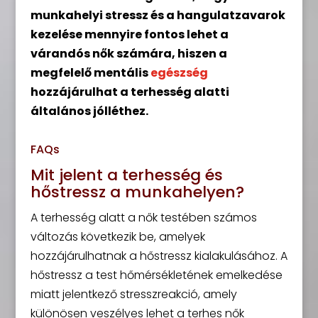
munkahelyi stressz és a hangulatzavarok
kezelése mennyire fontos lehet a
várandós nők számára, hiszen a
megfelelő mentális
egészség
hozzájárulhat a terhesség alatti
általános jólléthez.
FAQs
Mit jelent a terhesség és
hőstressz a munkahelyen?
A terhesség alatt a nők testében számos
változás következik be, amelyek
hozzájárulhatnak a hőstressz kialakulásához. A
hőstressz a test hőmérsékletének emelkedése
miatt jelentkező stresszreakció, amely
különösen veszélyes lehet a terhes nők