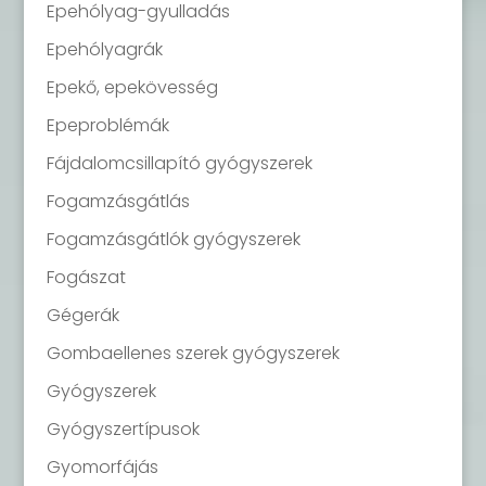
Epehólyag-gyulladás
Epehólyagrák
Epekő, epekövesség
Epeproblémák
Fájdalomcsillapító gyógyszerek
Fogamzásgátlás
Fogamzásgátlók gyógyszerek
Fogászat
Gégerák
Gombaellenes szerek gyógyszerek
Gyógyszerek
Gyógyszertípusok
Gyomorfájás