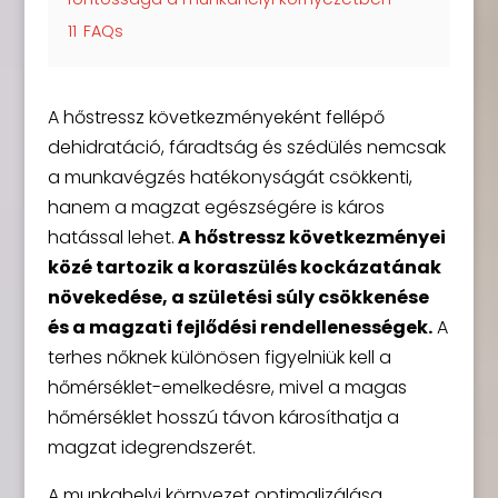
11
FAQs
A hőstressz következményeként fellépő
dehidratáció, fáradtság és szédülés nemcsak
a munkavégzés hatékonyságát csökkenti,
hanem a magzat egészségére is káros
hatással lehet.
A hőstressz következményei
közé tartozik a koraszülés kockázatának
növekedése, a születési súly csökkenése
és a magzati fejlődési rendellenességek.
A
terhes nőknek különösen figyelniük kell a
hőmérséklet-emelkedésre, mivel a magas
hőmérséklet hosszú távon károsíthatja a
magzat idegrendszerét.
A munkahelyi környezet optimalizálása