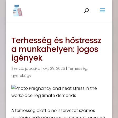
Terhesség és hőstressz
a munkahelyen: jogos
igények
Szerző:
jopatika
|
okt 29, 2025
|
Terhesség,
gyerekágy
A terhesség alatt a női szervezet számos
fiziológiai változáson megy keresztül, amelyek