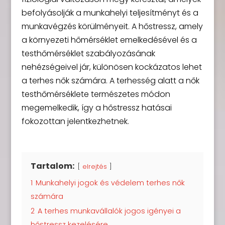
befolyásolják a munkahelyi teljesítményt és a
munkavégzés körülményeit. A hőstressz, amely
a környezeti hőmérséklet emelkedésével és a
testhőmérséklet szabályozásának
nehézségeivel jár, különösen kockázatos lehet
a terhes nők számára. A terhesség alatt a nők
testhőmérséklete természetes módon
megemelkedik, így a hőstressz hatásai
fokozottan jelentkezhetnek.
Tartalom:
elrejtés
1
Munkahelyi jogok és védelem terhes nők
számára
2
A terhes munkavállalók jogos igényei a
hőstressz kezelésére