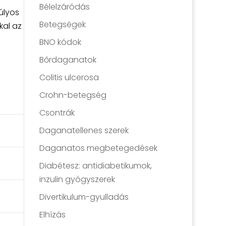
Bélelzáródás
úlyos
Betegségek
kal az
BNO kódok
Bőrdaganatok
Colitis ulcerosa
Crohn-betegség
Csontrák
Daganatellenes szerek
Daganatos megbetegedések
Diabétesz: antidiabetikumok,
inzulin gyógyszerek
Divertikulum-gyulladás
Elhízás