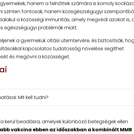
gyermekek, hanem a felnőttek számára is komoly kockáz
ni szinten fontosak, hanem közegészségügyi szempontból 
alakul a közösségi immunitás, amely megvédi azokat is, a
os egészségügyi problémák miatt.
eljenek a gyermekük oltási ütemtervére, és biztosítsák, hog
oltásokkal kapcsolatos tudatosság növelése segíthet
ését és megóvni a közösséget.
ai
tásai: Mit kell tudni?
na kerül beadásra, amelyek különböző betegségek ellen
sabb vakcina ebben az időszakban a kombinált MMR