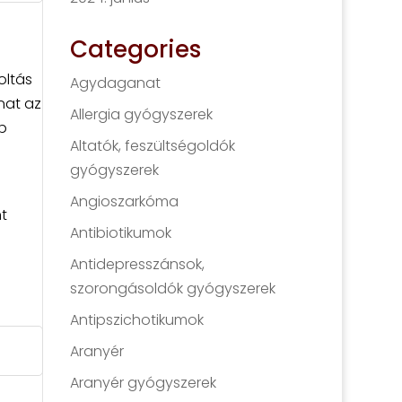
Categories
oltás
Agydaganat
nat az
Allergia gyógyszerek
b
Altatók, feszültségoldók
gyógyszerek
Angioszarkóma
t
Antibiotikumok
Antidepresszánsok,
szorongásoldók gyógyszerek
Antipszichotikumok
Aranyér
Aranyér gyógyszerek