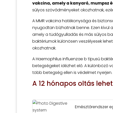
vakcina, amely a kanyaró, mumpsz és 
súlyos szövődményeket okozhatnak, ezért
A MMR vakcina hatékonysága és biztonság
nyugodtan bízhatnak benne. Ezen kívül a
amely a tüdőgyulladás és más súlyos bak
baktériumok különösen veszélyesek lehet
okozhatnak.
A Haemophilus influenzae b típusú baktéri
betegségeket idézhet elő. A különböző v
több betegség ellen is védelmet nyerjen.
A 12 hónapos oltás lehe
Emésztőrendszer eg