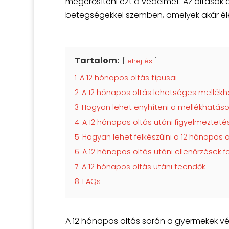
megerősíteni ezt a védelmet. Az oltások 
betegségekkel szemben, amelyek akár éle
Tartalom:
elrejtés
1
A 12 hónapos oltás típusai
2
A 12 hónapos oltás lehetséges mellékh
3
Hogyan lehet enyhíteni a mellékhatás
4
A 12 hónapos oltás utáni figyelmezteté
5
Hogyan lehet felkészülni a 12 hónapos o
6
A 12 hónapos oltás utáni ellenőrzések 
7
A 12 hónapos oltás utáni teendők
8
FAQs
A 12 hónapos oltás során a gyermekek v