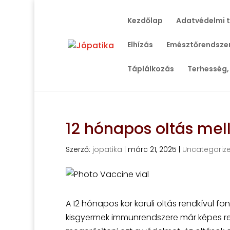
Kezdőlap
Adatvédelmi 
Elhízás
Emésztőrendszer
Táplálkozás
Terhesség,
12 hónapos oltás mel
Szerző:
jopatika
|
márc 21, 2025
|
Uncategoriz
A 12 hónapos kor körüli oltás rendkívül
kisgyermek immunrendszere már képes rea