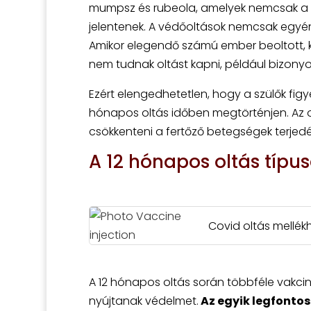
mumpsz és rubeola, amelyek nemcsak a 
jelentenek. A védőoltások nemcsak egyé
Amikor elegendő számú ember beoltott, ki
nem tudnak oltást kapni, például bizony
Ezért elengedhetetlen, hogy a szülők figy
hónapos oltás időben megtörténjen. Az 
csökkenteni a fertőző betegségek terjed
A 12 hónapos oltás típus
Covid oltás mellékha
A 12 hónapos oltás során többféle vakci
nyújtanak védelmet.
Az egyik legfonto