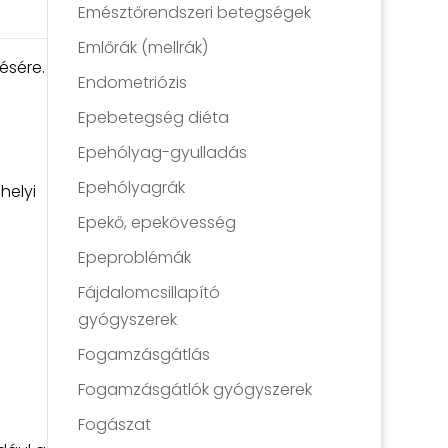
Emésztőrendszeri betegségek
Emlőrák (mellrák)
ésére.
Endometriózis
Epebetegség diéta
Epehólyag-gyulladás
Epehólyagrák
helyi
Epekő, epekövesség
Epeproblémák
Fájdalomcsillapító
gyógyszerek
Fogamzásgátlás
Fogamzásgátlók gyógyszerek
Fogászat