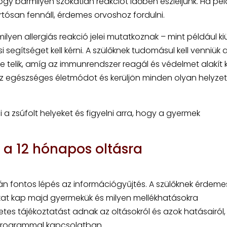
y bármilyen szokatlan reakciót időben észleljünk. Ha pél
tósan fennáll, érdemes orvoshoz fordulni.
ármilyen allergiás reakció jelei mutatkoznak – mint például k
egítséget kell kérni. A szülőknek tudomásul kell venniük az
 telik, amíg az immunrendszer reagál és védelmet alakít ki
az egészséges életmódot és kerüljön minden olyan helyzet
 a zsúfolt helyeket és figyelni arra, hogy a gyermek
i a 12 hónapos oltásra
rán fontos lépés az információgyűjtés. A szülőknek érdeme
ákat kap majd gyermekük és milyen mellékhatásokra
tes tájékoztatást adnak az oltásokról és azok hatásairól,
 programmal kapcsolatban.