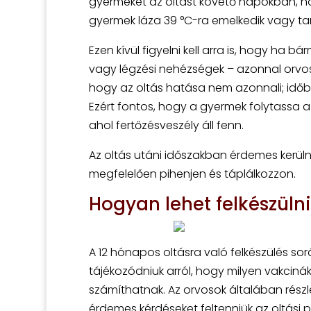
gyermeket az oltást követő napokban, hog
gyermek láza 39 °C-ra emelkedik vagy tar
Ezen kívül figyelni kell arra is, hogy ha b
vagy légzési nehézségek – azonnal orvosi s
hogy az oltás hatása nem azonnali; időbe
Ezért fontos, hogy a gyermek folytassa 
ahol fertőzésveszély áll fenn.
Az oltás utáni időszakban érdemes kerülni
megfelelően pihenjen és táplálkozzon.
Hogyan lehet felkészüln
A 12 hónapos oltásra való felkészülés so
tájékozódniuk arról, hogy milyen vakcin
számíthatnak. Az orvosok általában részle
érdemes kérdéseket feltenniük az oltási