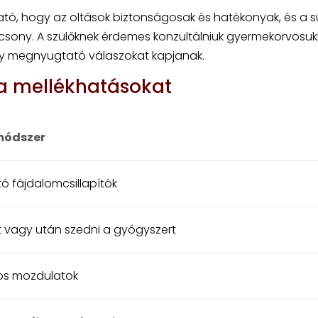
tó, hogy az oltások biztonságosak és hatékonyak, és a s
acsony. A szülőknek érdemes konzultálniuk gyermekorvosuk
ogy megnyugtató válaszokat kapjanak.
 a mellékhatásokat
módszer
ó fájdalomcsillapítók
tt vagy után szedni a gyógyszert
os mozdulatok