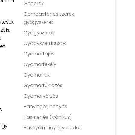
dául a
Gégerák
Gombaellenes szerek
iütések
gyógyszerek
t is,
Gyógyszerek
.
Gyógyszertípusok
et,
Gyomorfájás
Gyomorfekély
Gyomorrák
Gyomortükrözés
Gyomorvérzés
Hányinger, hányás
s
Hasmenés (krónikus)
 így
Hasnyálmirigy-gyulladás