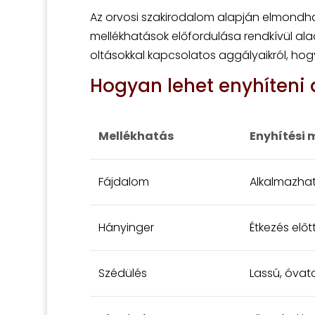
Az orvosi szakirodalom alapján elmondha
mellékhatások előfordulása rendkívül al
oltásokkal kapcsolatos aggályaikról, h
Hogyan lehet enyhíteni
Mellékhatás
Enyhítési 
Fájdalom
Alkalmazhat
Hányinger
Étkezés elő
Szédülés
Lassú, óvat