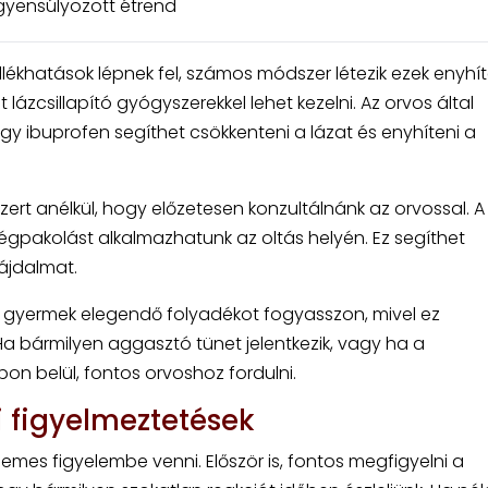
egyensúlyozott étrend
ékhatások lépnek fel, számos módszer létezik ezek enyhít
 lázcsillapító gyógyszerekkel lehet kezelni. Az orvos által
y ibuprofen segíthet csökkenteni a lázat és enyhíteni a
t anélkül, hogy előzetesen konzultálnánk az orvossal. A 
gpakolást alkalmazhatunk az oltás helyén. Ez segíthet
fájdalmat.
y a gyermek elegendő folyadékot fogyasszon, mivel ez
a bármilyen aggasztó tünet jelentkezik, vagy ha a
n belül, fontos orvoshoz fordulni.
i figyelmeztetések
emes figyelembe venni. Először is, fontos megfigyelni a