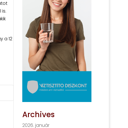
atot
is.
kik
y a 12
Archives
2026. január