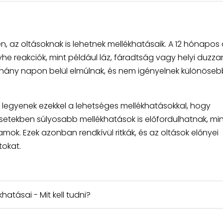
 az oltásoknak is lehetnek mellékhatásaik. A 12 hónapos 
e reakciók, mint például láz, fáradtság vagy helyi duzza
néhány napon belül elmúlnak, és nem igényelnek különöseb
 legyenek ezekkel a lehetséges mellékhatásokkal, hogy
setekben súlyosabb mellékhatások is előfordulhatnak, min
mok. Ezek azonban rendkívül ritkák, és az oltások előnyei
tokat.
khatásai - Mit kell tudni?