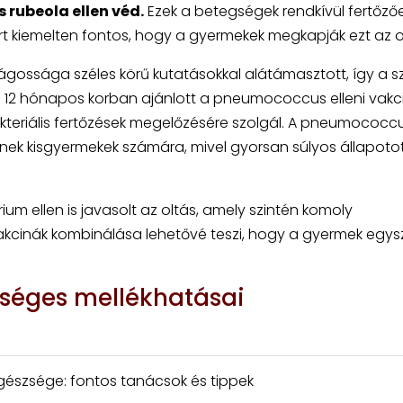
rubeola ellen véd.
Ezek a betegségek rendkívül fertőző
 kiemelten fontos, hogy a gyermekek megkapják ezt az ol
ossága széles körű kutatásokkal alátámasztott, így a sz
 12 hónapos korban ajánlott a pneumococcus elleni vakci
teriális fertőzések megelőzésére szolgál. A pneumococc
nek kisgyermekek számára, mivel gyorsan súlyos állapoto
um ellen is javasolt az oltás, amely szintén komoly
akcinák kombinálása lehetővé teszi, hogy a gyermek egys
tséges mellékhatásai
észsége: fontos tanácsok és tippek