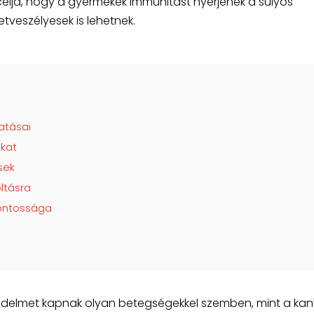
célja, hogy a gyermekek immunitást nyerjenek a súlyos
tveszélyesek is lehetnek.
atásai
okat
sek
ltásra
fontossága
édelmet kapnak olyan betegségekkel szemben, mint a kan