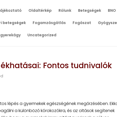
tájékoztató
Oldaltérkép
Rólunk
Betegségek
BNO
i betegségek
Fogamzásgátlás
Fogászat
Gyógysze
 gyerekágy
Uncategorized
lékhatásai: Fontos tudnivalók
ed
 fontos lépés a gyermekek egészségének megőrzésében. Ekk
gálni a különböző kórokozókra, és az oltások segítenek