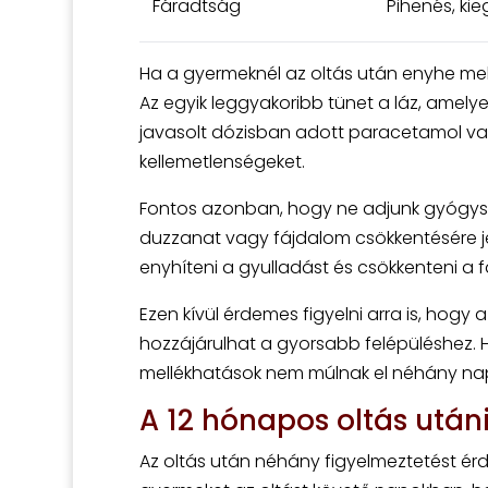
Fáradtság
Pihenés, ki
Ha a gyermeknél az oltás után enyhe mell
Az egyik leggyakoribb tünet a láz, amelyet
javasolt dózisban adott paracetamol vag
kellemetlenségeket.
Fontos azonban, hogy ne adjunk gyógyszer
duzzanat vagy fájdalom csökkentésére jé
enyhíteni a gyulladást és csökkenteni a 
Ezen kívül érdemes figyelni arra is, hog
hozzájárulhat a gyorsabb felépüléshez. H
mellékhatások nem múlnak el néhány napo
A 12 hónapos oltás után
Az oltás után néhány figyelmeztetést érd