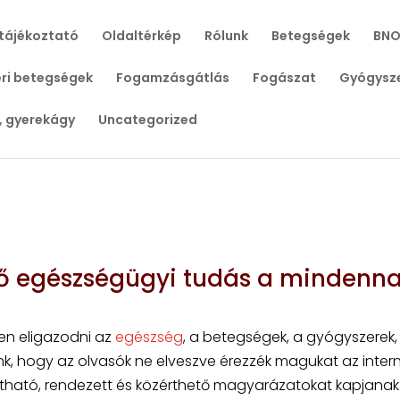
tájékoztató
Oldaltérkép
Rólunk
Betegségek
BNO
ri betegségek
Fogamzásgátlás
Fogászat
Gyógysz
, gyerekágy
Uncategorized
tő egészségügyi tudás a mindenn
sen eligazodni az
egészség
, a betegségek, a gyógyszerek,
k, hogy az olvasók ne elveszve érezzék magukat az inter
átható, rendezett és közérthető magyarázatokat kapjanak