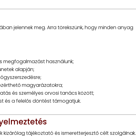
rmában jelennek meg. Arra törekszünk, hogy minden anyag
ős megfogalmazást használunk;
ünetek alapján;
gyógyszerszedésre;
közérthető magyarázatokra;
atás és személyes orvosi tanács között;
t és a felelős döntést támogatjuk.
gyelmeztetés
 kizárólag tájékoztató és ismeretterjesztő célt szolgálnak.