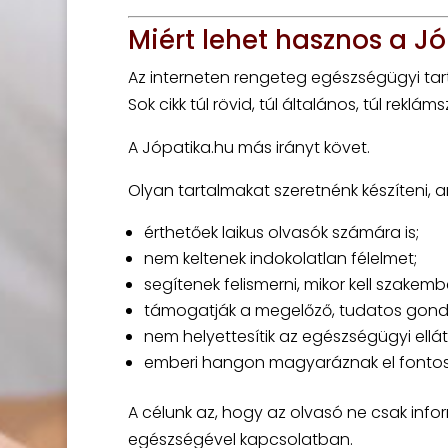
Miért lehet hasznos a J
Az interneten rengeteg egészségügyi tar
Sok cikk túl rövid, túl általános, túl rekl
A Jópatika.hu más irányt követ.
Olyan tartalmakat szeretnénk készíteni, a
érthetőek laikus olvasók számára is;
nem keltenek indokolatlan félelmet;
segítenek felismerni, mikor kell szakemb
támogatják a megelőző, tudatos gond
nem helyettesítik az egészségügyi ellát
emberi hangon magyaráznak el fontos
A célunk az, hogy az olvasó ne csak info
egészségével kapcsolatban.