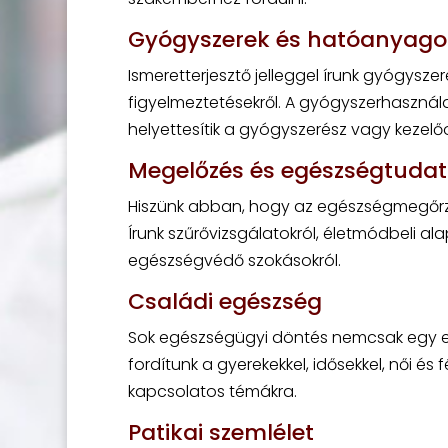
Gyógyszerek és hatóanyago
Ismeretterjesztő jelleggel írunk gyógyszer
figyelmeztetésekről. A gyógyszerhasznála
helyettesítik a gyógyszerész vagy kezelő
Megelőzés és egészségtuda
Hiszünk abban, hogy az egészségmegőrz
Írunk szűrővizsgálatokról, életmódbeli al
egészségvédő szokásokról.
Családi egészség
Sok egészségügyi döntés nemcsak egy emb
fordítunk a gyerekekkel, idősekkel, női é
kapcsolatos témákra.
Patikai szemlélet