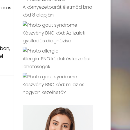
A környezetbarát életmód bno
 okos
kód 8 alapján
Köszvény BNO kód: Az ízületi
gyulladás diagnózisa
bban,
el
Allergia: BNO kódok és kezelési
lehetőségek
Köszvény BNO kód: mi az és
hogyan kezelhető?