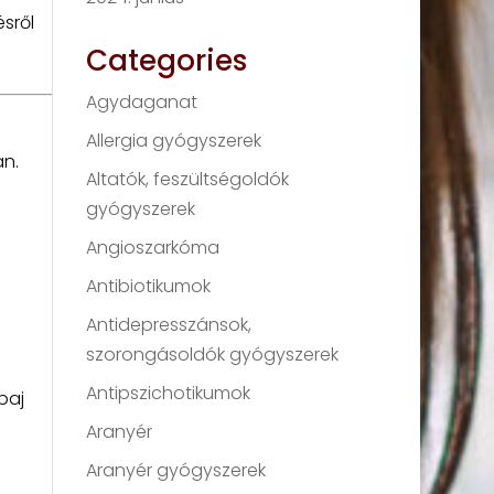
sről
Categories
Agydaganat
Allergia gyógyszerek
an.
Altatók, feszültségoldók
gyógyszerek
Angioszarkóma
Antibiotikumok
Antidepresszánsok,
szorongásoldók gyógyszerek
Antipszichotikumok
baj
Aranyér
Aranyér gyógyszerek