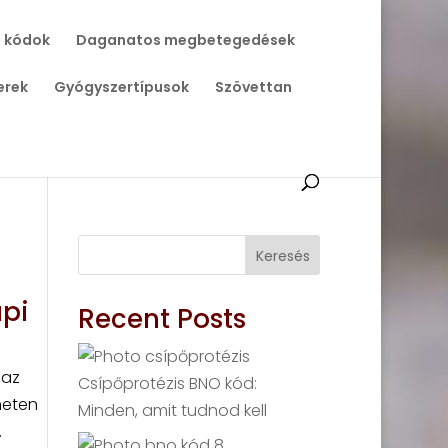
 kódok
Daganatos megbetegedések
erek
Gyógyszertípusok
Szövettan
Keresés
api
Recent Posts
 az
Csípőprotézis BNO kód:
neten
Minden, amit tudnod kell
.