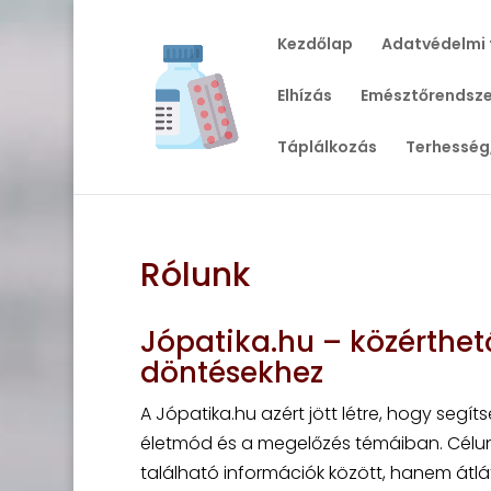
Kezdőlap
Adatvédelmi 
Elhízás
Emésztőrendsze
Táplálkozás
Terhesség
Rólunk
Jópatika.hu – közérthe
döntésekhez
A Jópatika.hu azért jött létre, hogy segít
életmód és a megelőzés témáiban. Célun
található információk között, hanem átl