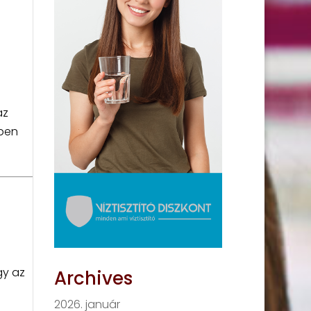
az
zben
gy az
Archives
2026. január