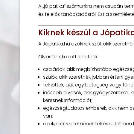
A „jó patika” számunkra nem csupán termé
és felelős tanácsadásról. Ezt a szemlélete
Kiknek készül a Jópatik
A Jópatika.hu azoknak szól, akik szeret
Olvasóink között lehetnek:
családok, akik megbízhatóbb egészség
szülők, akik szeretnék jobban érteni gy
felnőttek, akik egy betegség vagy tünet
idősebb olvasók, akik gyógyszerekkel,
keresnek információt;
egészségtudatos emberek, akik nem csa
van;
azok, akik szeretnének felkészültebben