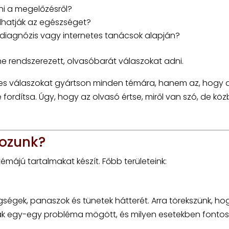
i a megelőzésről?
lhatják az egészséget?
ndiagnózis vagy internetes tanácsok alapján?
ne rendszerezett, olvasóbarát válaszokat adni.
zínes válaszokat gyártson minden témára, hanem az, hogy 
fordítsa. Úgy, hogy az olvasó értse, miről van szó, de kö
kozunk?
májú tartalmakat készít. Főbb területeink:
ségek, panaszok és tünetek hátterét. Arra törekszünk, ho
nak egy-egy probléma mögött, és milyen esetekben fontos