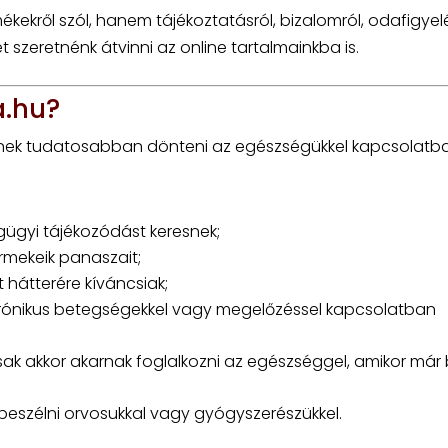
kekről szól, hanem tájékoztatásról, bizalomról, odafigyelé
t szeretnénk átvinni az online tartalmainkba is.
a.hu?
nének tudatosabban dönteni az egészségükkel kapcsolatb
ügyi tájékozódást keresnek;
ermekeik panaszait;
 hátterére kíváncsiak;
 krónikus betegségekkel vagy megelőzéssel kapcsolatban
k akkor akarnak foglalkozni az egészséggel, amikor már 
 beszélni orvosukkal vagy gyógyszerészükkel.