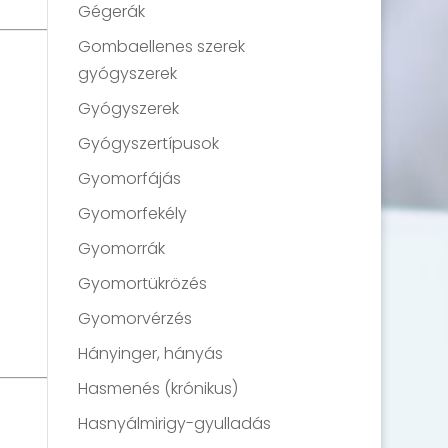
Gégerák
Gombaellenes szerek
gyógyszerek
Gyógyszerek
Gyógyszertípusok
Gyomorfájás
Gyomorfekély
Gyomorrák
Gyomortükrözés
Gyomorvérzés
Hányinger, hányás
Hasmenés (krónikus)
Hasnyálmirigy-gyulladás