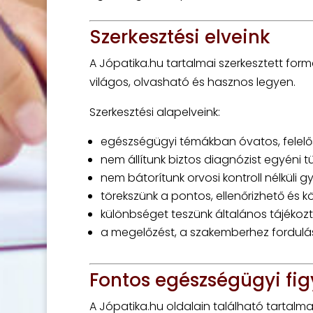
Szerkesztési elveink
A Jópatika.hu tartalmai szerkesztett fo
világos, olvasható és hasznos legyen.
Szerkesztési alapelveink:
egészségügyi témákban óvatos, felel
nem állítunk biztos diagnózist egyéni t
nem bátorítunk orvosi kontroll nélküli 
törekszünk a pontos, ellenőrizhető és 
különbséget teszünk általános tájékozt
a megelőzést, a szakemberhez fordulás
Fontos egészségügyi fi
A Jópatika.hu oldalain található tartalmak