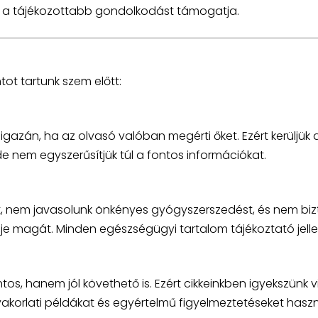
m a tájékozottabb gondolkodást támogatja.
ot tartunk szem előtt:
azán, ha az olvasó valóban megérti őket. Ezért kerüljük 
e nem egyszerűsítjük túl a fontos információkat.
, nem javasolunk önkényes gyógyszerszedést, és nem biz
elje magát. Minden egészségügyi tartalom tájékoztató jell
s, hanem jól követhető is. Ezért cikkeinkben igyekszünk v
akorlati példákat és egyértelmű figyelmeztetéseket haszn