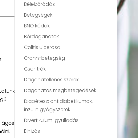
Bélelzáródás
Betegségek
BNO kódok
Bőrdaganatok
Colitis ulcerosa
Crohn-betegség
a
Csontrák
Daganatellenes szerek
Daganatos megbetegedések
tatunk
egű.
Diabétesz: antidiabetikumok,
inzulin gyógyszerek
Divertikulum-gyulladás
ilágos
Elhízás
álni.