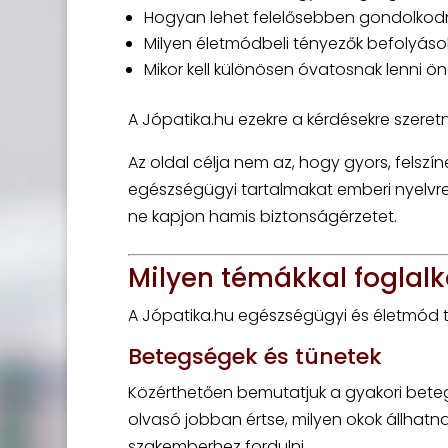
Hogyan lehet felelősebben gondolkodn
Milyen életmódbeli tényezők befolyáso
Mikor kell különösen óvatosnak lenni ö
A Jópatika.hu ezekre a kérdésekre szeret
Az oldal célja nem az, hogy gyors, fels
egészségügyi tartalmakat emberi nyelvre 
ne kapjon hamis biztonságérzetet.
Milyen témákkal foglal
A Jópatika.hu egészségügyi és életmód té
Betegségek és tünetek
Közérthetően bemutatjuk a gyakori beteg
olvasó jobban értse, milyen okok állhat
szakemberhez fordulni.