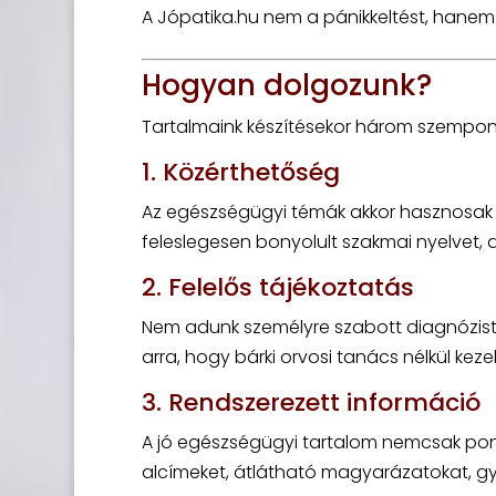
A Jópatika.hu nem a pánikkeltést, hane
Hogyan dolgozunk?
Tartalmaink készítésekor három szempont
1. Közérthetőség
Az egészségügyi témák akkor hasznosak ig
feleslegesen bonyolult szakmai nyelvet, d
2. Felelős tájékoztatás
Nem adunk személyre szabott diagnózist
arra, hogy bárki orvosi tanács nélkül kez
3. Rendszerezett információ
A jó egészségügyi tartalom nemcsak ponto
alcímeket, átlátható magyarázatokat, gy