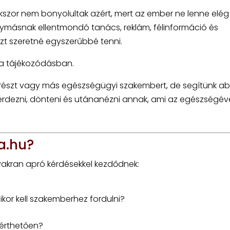
szor nem bonyolultak azért, mert az ember ne lenne elég
egymásnak ellentmondó tanács, reklám, félinformáció és
zt szeretné egyszerűbbé tenni.
 a tájékozódásban.
erészt vagy más egészségügyi szakembert, de segítünk a
érdezni, dönteni és utánanézni annak, ami az egészségév
ka.hu?
akran apró kérdésekkel kezdődnek:
ikor kell szakemberhez fordulni?
zérthetően?