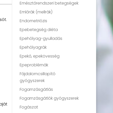
Emésztőrendszeri betegségek
Emlőrák (mellrák)
sót.
Endometriózis
Epebetegség diéta
Epehólyag-gyulladás
Epehólyagrák
Epekő, epekövesség
Epeproblémák
Fájdalomcsillapító
gyógyszerek
Fogamzásgátlás
Fogamzásgátlók gyógyszerek
aját
Fogászat