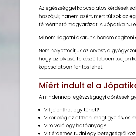
Az egészséggel kapcsolatos kérdések sok
hozzájuk, hanem azért, mert túl sok az 
félreérthető magyarázat. A Jópatika.hu e
Mi nem riogatni akarunk, hanem segíteni
Nem helyettesítjük az orvost, a gyógysz
hogy az olvasó felkészültebben tudjon k
kapcsolatban fontos lehet.
Miért indult el a Jópati
A mindennapi egészségügyi döntések gy
Mit jelenthet egy tünet?
Mikor elég az otthoni megfigyelés, és m
Mire való egy hatóanyag?
Mit érdemes tudni egy betegségről kö