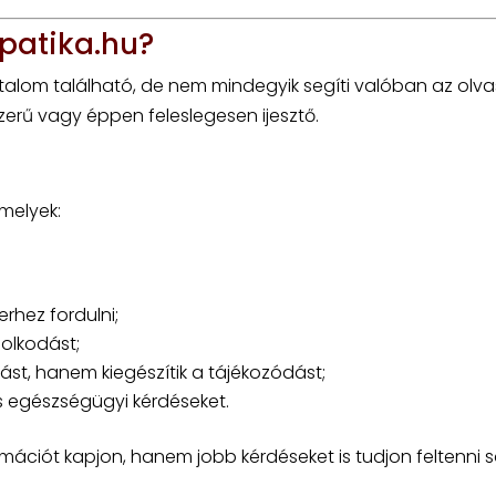
ópatika.hu?
talom található, de nem mindegyik segíti valóban az olva
ámszerű vagy éppen feleslegesen ijesztő.
melyek:
erhez fordulni;
olkodást;
ást, hanem kiegészítik a tájékozódást;
 egészségügyi kérdéseket.
rmációt kapjon, hanem jobb kérdéseket is tudjon feltenni s