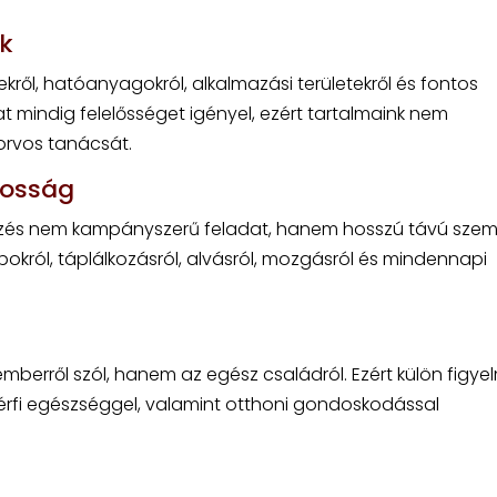
k
ekről, hatóanyagokról, alkalmazási területekről és fontos
t mindig felelősséget igényel, ezért tartalmaink nem
orvos tanácsát.
tosság
és nem kampányszerű feladat, hanem hosszú távú szeml
apokról, táplálkozásról, alvásról, mozgásról és mindennapi
erről szól, hanem az egész családról. Ezért külön figye
s férfi egészséggel, valamint otthoni gondoskodással