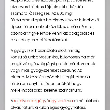
Akupunktúra és fizioterápia is javasolt lehet
bizonyos krónikus fájdalmakkal küzdők
számára. Összegzés: Az 800 mg
fájdalomcsillapító hatékony eszköz különböző
típusú fájdalmakkal küzdők számára. Fontos
azonban figyelembe venni az adagolást és
az esetleges mellékhatásokat.
A gyógyszer használata előtt mindig
konzultáljunk orvosunkkal, különösen ha már
meglévő egészségügyi problémáink vannak
vagy más gyógyszereket szedünk. Az
alternatív kezelési módok is segíthetnek a
fájdalom enyhítésében anélkül, hogy
mellékhatásokkal kellene számolnunk.
A
rejtélyes rezgőgyöngy varázsa
című cikkben
olvashatunk a különleges gyógyhatású