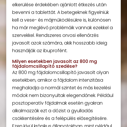
elkerülése érdekében ajánlott étkezés után
bevenni a tablettát. A betegeknek figyelniük
kell a vese- és májműködésükre is, különösen
ha már meglévő problémáik vannak ezekkel a
szervekkel. Rendszeres orvosi ellenőrzés
javasolt azok számára, akik hosszabb ideig
használják az ibuprofént.
Milyen esetekben javasolt az 800 mg
fájdalomcsillapító szedése?
Az 800 mg fájdalomcsillapító javasolt olyan
esetekben, amikor a fájdalom intenzitása
meghaladja a normál szintet és más kezelési
módok nem bizonyultak elegendőnek. Például
posztoperatív fájdalmak esetén gyakran
alkalmazzák ezt a dózist a gyulladás
csökkentésére és a felépülés elősegítésére.
Ezen kívül krónikus állapotokban, mint például