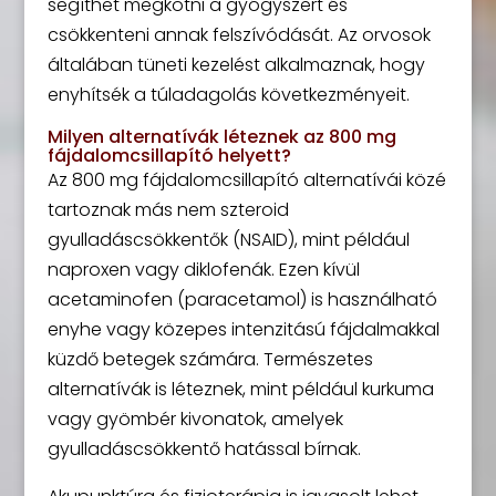
segíthet megkötni a gyógyszert és
csökkenteni annak felszívódását. Az orvosok
általában tüneti kezelést alkalmaznak, hogy
enyhítsék a túladagolás következményeit.
Milyen alternatívák léteznek az 800 mg
fájdalomcsillapító helyett?
Az 800 mg fájdalomcsillapító alternatívái közé
tartoznak más nem szteroid
gyulladáscsökkentők (NSAID), mint például
naproxen vagy diklofenák. Ezen kívül
acetaminofen (paracetamol) is használható
enyhe vagy közepes intenzitású fájdalmakkal
küzdő betegek számára. Természetes
alternatívák is léteznek, mint például kurkuma
vagy gyömbér kivonatok, amelyek
gyulladáscsökkentő hatással bírnak.