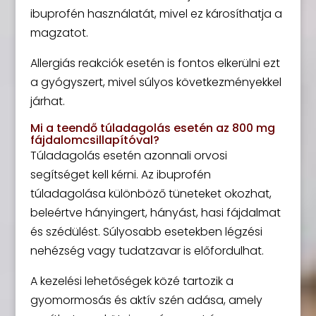
ibuprofén használatát, mivel ez károsíthatja a
magzatot.
Allergiás reakciók esetén is fontos elkerülni ezt
a gyógyszert, mivel súlyos következményekkel
járhat.
Mi a teendő túladagolás esetén az 800 mg
fájdalomcsillapítóval?
Túladagolás esetén azonnali orvosi
segítséget kell kérni. Az ibuprofén
túladagolása különböző tüneteket okozhat,
beleértve hányingert, hányást, hasi fájdalmat
és szédülést. Súlyosabb esetekben légzési
nehézség vagy tudatzavar is előfordulhat.
A kezelési lehetőségek közé tartozik a
gyomormosás és aktív szén adása, amely