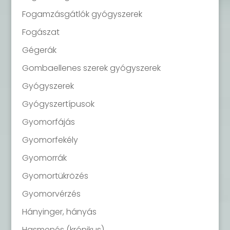
Fogamzásgátlók gyógyszerek
Fogászat
Gégerák
Gombaellenes szerek gyógyszerek
Gyógyszerek
Gyógyszertípusok
Gyomorfájás
Gyomorfekély
Gyomorrák
Gyomortükrözés
Gyomorvérzés
Hányinger, hányás
Hasmenés (krónikus)