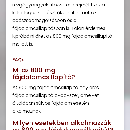
rezgőgyöngyök titokzatos erejéről. Ezek a
különleges kiegészítők segíthetnek az
egészségmegőrzésben és a
fájdalomcsillapításban is. Talán érdemes
kipróbálni őket az 800 mg fájdalomcsillapító
mellett is.
FAQs
Mi az 800 mg
fájdalomcsillapító?
Az 800 mg fájdalomcsillapító egy erős
fájdalomcsillapító gyógyszer, amelyet
általában súlyos fájdalom esetén
alkalmaznak.
Milyen esetekben alkalmazzák
az 800 mg fájdalomcsillapítót?