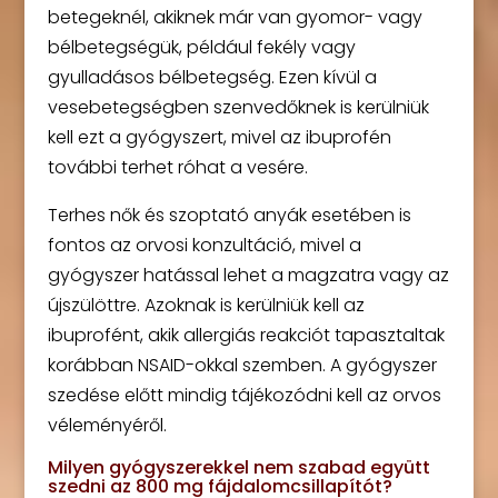
betegeknél, akiknek már van gyomor- vagy
bélbetegségük, például fekély vagy
gyulladásos bélbetegség. Ezen kívül a
vesebetegségben szenvedőknek is kerülniük
kell ezt a gyógyszert, mivel az ibuprofén
további terhet róhat a vesére.
Terhes nők és szoptató anyák esetében is
fontos az orvosi konzultáció, mivel a
gyógyszer hatással lehet a magzatra vagy az
újszülöttre. Azoknak is kerülniük kell az
ibuprofént, akik allergiás reakciót tapasztaltak
korábban NSAID-okkal szemben. A gyógyszer
szedése előtt mindig tájékozódni kell az orvos
véleményéről.
Milyen gyógyszerekkel nem szabad együtt
szedni az 800 mg fájdalomcsillapítót?