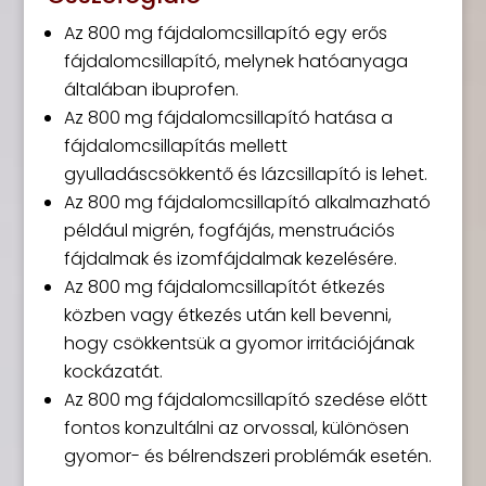
Az 800 mg fájdalomcsillapító egy erős
fájdalomcsillapító, melynek hatóanyaga
általában ibuprofen.
Az 800 mg fájdalomcsillapító hatása a
fájdalomcsillapítás mellett
gyulladáscsökkentő és lázcsillapító is lehet.
Az 800 mg fájdalomcsillapító alkalmazható
például migrén, fogfájás, menstruációs
fájdalmak és izomfájdalmak kezelésére.
Az 800 mg fájdalomcsillapítót étkezés
közben vagy étkezés után kell bevenni,
hogy csökkentsük a gyomor irritációjának
kockázatát.
Az 800 mg fájdalomcsillapító szedése előtt
fontos konzultálni az orvossal, különösen
gyomor- és bélrendszeri problémák esetén.