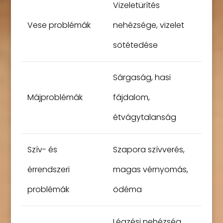
Vizeletürítés
Vese problémák
nehézsége, vizelet
sötétedése
Sárgaság, hasi
Májproblémák
fájdalom,
étvágytalanság
Szív- és
Szapora szívverés,
érrendszeri
magas vérnyomás,
problémák
ödéma
Légzési nehézség,