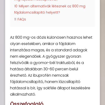
10
Milyen alternatívák léteznek az 800 mg
fájdalomcsillapító helyett?
11
FAQs
Az 800 mg-os dózis különösen hasznos lehet
olyan esetekben, amikor a fájdalom
intenzitása magas, és a standard adagok
nem elegendőek. A gyógyszer gyorsan
felszívódik a gyomor-bél traktusból, és a
hatása általában 30-60 percen belül
érezhető. Az ibuprofén nemcsak
fájdalomcsillapító, hanem lázcsillapító
hatással is bír, így sokféle állapot kezelésére
alkalmazható.
Összefoglaló