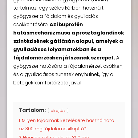
tartalmaz, egy széles körben használt
gyógyszer a fájdalom és gyulladás
csökkentésére.
Az ibuprofén
hatásmechanizmusa a prosztaglandinok
szintézisének gátlásán alapul, amelyek a
gyulladásos folyamatokban és a
fájdalomérzésben játszanak szerepet.
A
gyógyszer hatására a fájdalomérzet csökken,
és a gyulladásos tünetek enyhülnek, így a
betegek komfortérzete javul.
Tartalom:
elrejtés
1
Milyen fájdalmak kezelésére használható
az 800 mg fájdalomcsillapító?
2
Hogyan kell szedni az 800 mg