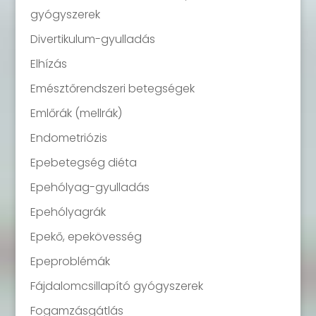
gyógyszerek
Divertikulum-gyulladás
Elhízás
Emésztőrendszeri betegségek
Emlőrák (mellrák)
Endometriózis
Epebetegség diéta
Epehólyag-gyulladás
Epehólyagrák
Epekő, epekövesség
Epeproblémák
Fájdalomcsillapító gyógyszerek
Fogamzásgátlás