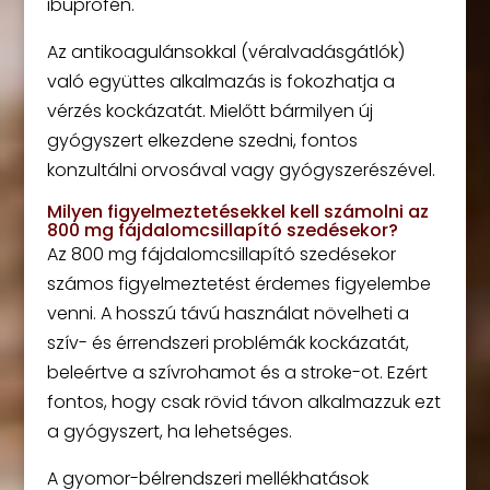
ibuprofén.
Az antikoagulánsokkal (véralvadásgátlók)
való együttes alkalmazás is fokozhatja a
vérzés kockázatát. Mielőtt bármilyen új
gyógyszert elkezdene szedni, fontos
konzultálni orvosával vagy gyógyszerészével.
Milyen figyelmeztetésekkel kell számolni az
800 mg fájdalomcsillapító szedésekor?
Az 800 mg fájdalomcsillapító szedésekor
számos figyelmeztetést érdemes figyelembe
venni. A hosszú távú használat növelheti a
szív- és érrendszeri problémák kockázatát,
beleértve a szívrohamot és a stroke-ot. Ezért
fontos, hogy csak rövid távon alkalmazzuk ezt
a gyógyszert, ha lehetséges.
A gyomor-bélrendszeri mellékhatások