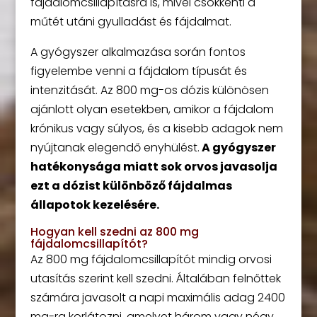
fájdalomcsillapításra is, mivel csökkenti a
műtét utáni gyulladást és fájdalmat.
A gyógyszer alkalmazása során fontos
figyelembe venni a fájdalom típusát és
intenzitását. Az 800 mg-os dózis különösen
ajánlott olyan esetekben, amikor a fájdalom
krónikus vagy súlyos, és a kisebb adagok nem
nyújtanak elegendő enyhülést.
A gyógyszer
hatékonysága miatt sok orvos javasolja
ezt a dózist különböző fájdalmas
állapotok kezelésére.
Hogyan kell szedni az 800 mg
fájdalomcsillapítót?
Az 800 mg fájdalomcsillapítót mindig orvosi
utasítás szerint kell szedni. Általában felnőttek
számára javasolt a napi maximális adag 2400
mg-ra korlátozni, amelyet három vagy négy