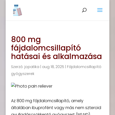
800 mg
fájdalomcsillapító
hatásai és alkalmazása
Szerző:
jopatika
|
aug 18, 2025
|
Fájdalomcsillapító
gyógyszerek
Az 800 mg fájdalomcsillapító, amely
általában ibuprofént vagy más nem szteroid
gyulladáscsökkentő gyógyszert (NSAID)