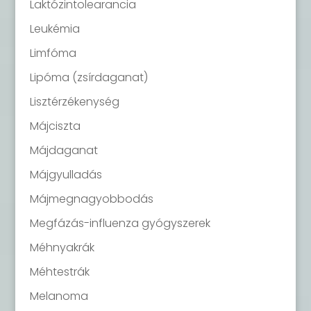
Laktózintolearancia
Leukémia
Limfóma
Lipóma (zsírdaganat)
Lisztérzékenység
Májciszta
Májdaganat
Májgyulladás
Májmegnagyobbodás
Megfázás-influenza gyógyszerek
Méhnyakrák
Méhtestrák
Melanoma