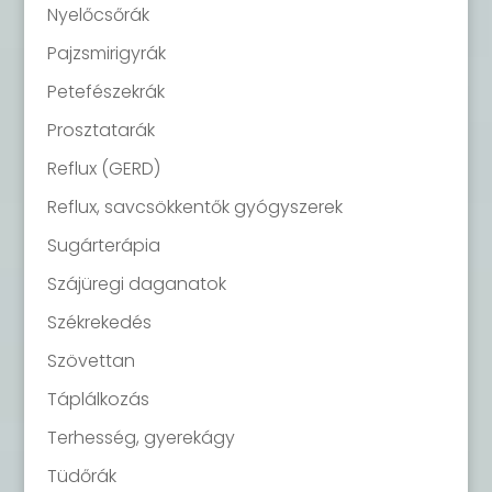
Nyelőcsőrák
Pajzsmirigyrák
Petefészekrák
Prosztatarák
Reflux (GERD)
Reflux, savcsökkentők gyógyszerek
Sugárterápia
Szájüregi daganatok
Székrekedés
Szövettan
Táplálkozás
Terhesség, gyerekágy
Tüdőrák