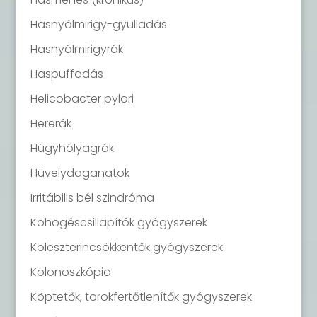
Hasnyálmirigy-gyulladás
Hasnyálmirigyrák
Haspuffadás
Helicobacter pylori
Hererák
Húgyhólyagrák
Hüvelydaganatok
Irritábilis bél szindróma
Köhögéscsillapítók gyógyszerek
Koleszterincsökkentők gyógyszerek
Kolonoszkópia
Köptetők, torokfertőtlenítők gyógyszerek