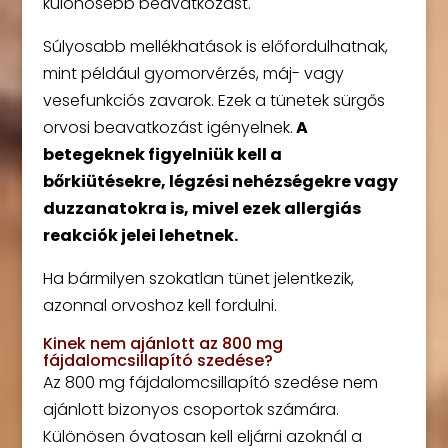
különösebb beavatkozást.
Súlyosabb mellékhatások is előfordulhatnak,
mint például gyomorvérzés, máj- vagy
vesefunkciós zavarok. Ezek a tünetek sürgős
orvosi beavatkozást igényelnek.
A
betegeknek figyelniük kell a
bőrkiütésekre, légzési nehézségekre vagy
duzzanatokra is, mivel ezek allergiás
reakciók jelei lehetnek.
Ha bármilyen szokatlan tünet jelentkezik,
azonnal orvoshoz kell fordulni.
Kinek nem ajánlott az 800 mg
fájdalomcsillapító szedése?
Az 800 mg fájdalomcsillapító szedése nem
ajánlott bizonyos csoportok számára.
Különösen óvatosan kell eljárni azoknál a