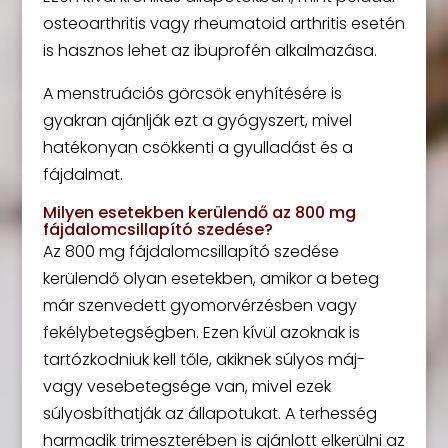
osteoarthritis vagy rheumatoid arthritis esetén
is hasznos lehet az ibuprofén alkalmazása.
A menstruációs görcsök enyhítésére is
gyakran ajánlják ezt a gyógyszert, mivel
hatékonyan csökkenti a gyulladást és a
fájdalmat.
Milyen esetekben kerülendő az 800 mg
fájdalomcsillapító szedése?
Az 800 mg fájdalomcsillapító szedése
kerülendő olyan esetekben, amikor a beteg
már szenvedett gyomorvérzésben vagy
fekélybetegségben. Ezen kívül azoknak is
tartózkodniuk kell tőle, akiknek súlyos máj-
vagy vesebetegsége van, mivel ezek
súlyosbíthatják az állapotukat. A terhesség
harmadik trimeszterében is ajánlott elkerülni az