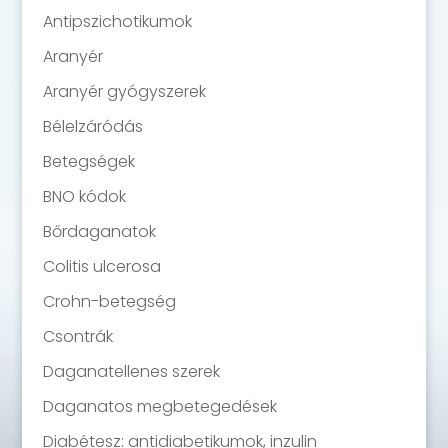
Antipszichotikumok
Aranyér
Aranyér gyógyszerek
Bélelzáródás
Betegségek
BNO kódok
Bőrdaganatok
Colitis ulcerosa
Crohn-betegség
Csontrák
Daganatellenes szerek
Daganatos megbetegedések
Diabétesz: antidiabetikumok, inzulin