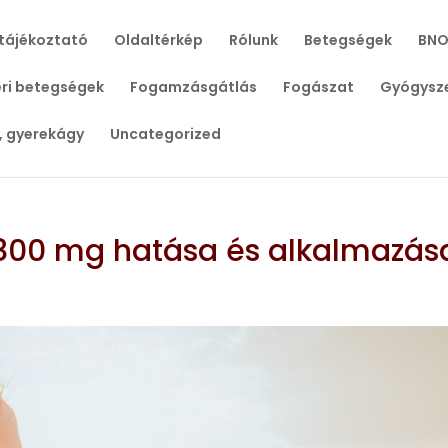
tájékoztató
Oldaltérkép
Rólunk
Betegségek
BNO
ri betegségek
Fogamzásgátlás
Fogászat
Gyógysz
, gyerekágy
Uncategorized
 800 mg hatása és alkalmazás