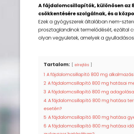
A fájdalomcsillapítók, különösen az
csökkentésére szolgálnak, és a közp
Ezek a gyógyszerek általában nem-sztero
prosztaglandinok termelődését, ezáltal c
olyan vegyületek, amelyek a gyulladásos 
Tartalom:
elrejtés
1
A fájdalomcsillapító 800 mg alkalmazás
2
A fájdalomcsillapító 800 mg hatásai me
3
A fájdalomcsillapító 800 mg adagolás
4
A fájdalomcsillapító 800 mg hatása ter
esetén?
5
A fájdalomcsillapító 800 mg hatása gy
6
A fájdalomcsillapító 800 mg hatása id