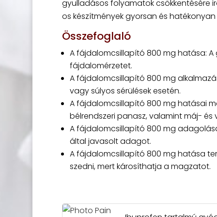
gyulladásos folyamatok csökkentésére i
os készítmények gyorsan és hatékonyan 
Összefoglaló
A fájdalomcsillapító 800 mg hatása: A 
fájdalomérzetet.
A fájdalomcsillapító 800 mg alkalmazás
vagy súlyos sérülések esetén.
A fájdalomcsillapító 800 mg hatásai m
bélrendszeri panasz, valamint máj- és 
A fájdalomcsillapító 800 mg adagolása
által javasolt adagot.
A fájdalomcsillapító 800 mg hatása ter
szedni, mert károsíthatja a magzatot.