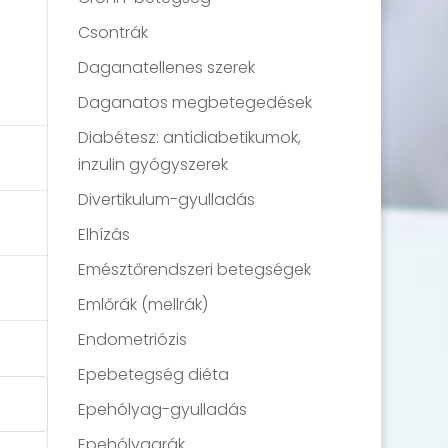
Csontrák
Daganatellenes szerek
Daganatos megbetegedések
Diabétesz: antidiabetikumok,
inzulin gyógyszerek
Divertikulum-gyulladás
Elhízás
Emésztőrendszeri betegségek
Emlőrák (mellrák)
Endometriózis
Epebetegség diéta
Epehólyag-gyulladás
Epehólyagrák