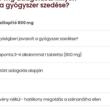
a gyógyszer szedése?
illapító 800 mg
yiségben javasolt a gyógyszer szedése?
aponta 3-4 alkalommal 1 tabletta (800 mg)
előírt adagolás alapján
a vény nélkül - hatékony megoldás a szénanátha ellen