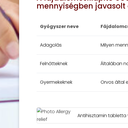
mennyiségben javasolt 
Gyógyszer neve
Fájdalomcs
Adagolás
Milyen menn
Felnőtteknek
Általában n
Gyermekeknek
Orvos által 
Antihisztamin tablett