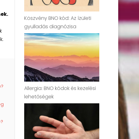
ek.
Köszvény BNO kód: Az ízületi
gyulladás diagnózisa
k
k.
e?
Allergia: BNO kódok és kezelési
lehetőségek
ég
e?