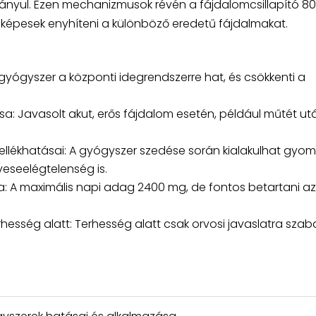
rányul. Ezen mechanizmusok révén a fájdalomcsillapító 8
képesek enyhíteni a különböző eredetű fájdalmakat.
gyógyszer a központi idegrendszerre hat, és csökkenti a
a: Javasolt akut, erős fájdalom esetén, például műtét ut
ellékhatásai: A gyógyszer szedése során kialakulhat gyom
veseelégtelenség is.
: A maximális napi adag 2400 mg, de fontos betartani az
hesség alatt: Terhesség alatt csak orvosi javaslatra sza