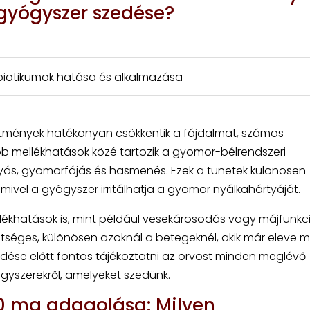
 gyógyszer szedése?
tibiotikumok hatása és alkalmazása
ítmények hatékonyan csökkentik a fájdalmat, számos
ibb mellékhatások közé tartozik a gyomor-bélrendszeri
nyás, gyomorfájás és hasmenés. Ezek a tünetek különösen
mivel a gyógyszer irritálhatja a gyomor nyálkahártyáját.
llékhatások is, mint például vesekárosodás vagy májfunkc
tséges, különösen azoknál a betegeknél, akik már eleve 
ése előtt fontos tájékoztatni az orvost minden meglévő
yszerekről, amelyeket szedünk.
00 mg adagolása: Milyen