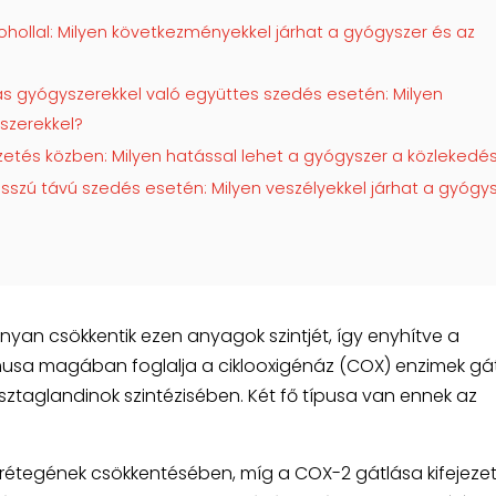
ohollal: Milyen következményekkel járhat a gyógyszer és az
s gyógyszerekkel való együttes szedés esetén: Milyen
szerekkel?
zetés közben: Milyen hatással lehet a gyógyszer a közlekedé
sszú távú szedés esetén: Milyen veszélyekkel járhat a gyógy
yan csökkentik ezen anyagok szintjét, így enyhítve a
usa magában foglalja a ciklooxigénáz (COX) enzimek gá
osztaglandinok szintézisében. Két fő típusa van ennek az
rétegének csökkentésében, míg a COX-2 gátlása kifejeze