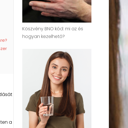
Köszvény BNO kód: mi az és
hogyan kezelhető?
sre?
szer
tlását
tten a