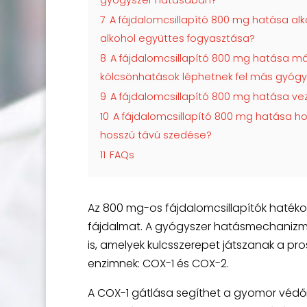
gyógyszer hatásában?
7
A fájdalomcsillapító 800 mg hatása alk
alkohol együttes fogyasztása?
8
A fájdalomcsillapító 800 mg hatása má
kölcsönhatások léphetnek fel más gyógy
9
A fájdalomcsillapító 800 mg hatása ve
10
A fájdalomcsillapító 800 mg hatása ho
hosszú távú szedése?
11
FAQs
Az 800 mg-os fájdalomcsillapítók hatékon
fájdalmat. A gyógyszer hatásmechanizm
is, amelyek kulcsszerepet játszanak a pr
enzimnek: COX-1 és COX-2.
A COX-1 gátlása segíthet a gyomor védő