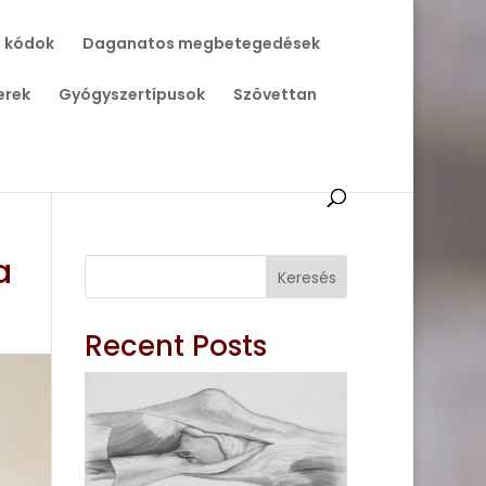
 kódok
Daganatos megbetegedések
erek
Gyógyszertípusok
Szövettan
a
Keresés
Recent Posts