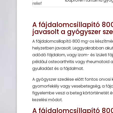
Ibuprofen tartalmú gyó
A fájdalomcsillapító 8
javasolt a gyógyszer sz
A fájdalomcsillapító 800 mg-os készítmén
helyzetben javasolt. Leggyakrabban akut
adódó fájdalom, vagy izom- és ízületi fáj
például osteoarthritis vagy rheumatoid ar
gyulladást és a fájdalmat.
A gyógyszer szedése előtt fontos orvosi k
gyomorfekély vagy vesebetegség, a fájda
figyelembe veszi a beteg kórtörténetét 
kezelési módot.
A fájdalomcsillapító 80