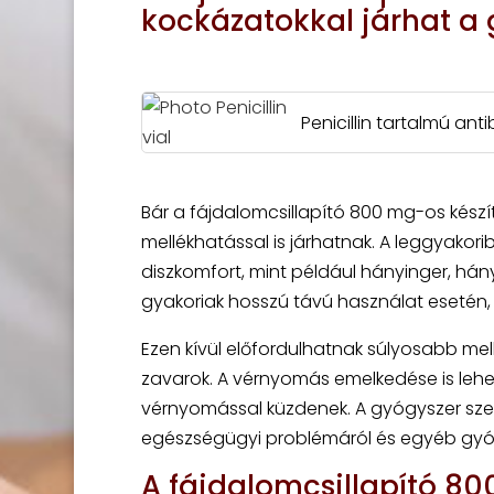
kockázatokkal járhat a
Penicillin tartalmú an
Bár a fájdalomcsillapító 800 mg-os kész
mellékhatással is járhatnak. A leggyakor
diszkomfort, mint például hányinger, há
gyakoriak hosszú távú használat esetén, 
Ezen kívül előfordulhatnak súlyosabb me
zavarok. A vérnyomás emelkedése is lehe
vérnyomással küzdenek. A gyógyszer szed
egészségügyi problémáról és egyéb gyóg
A fájdalomcsillapító 8