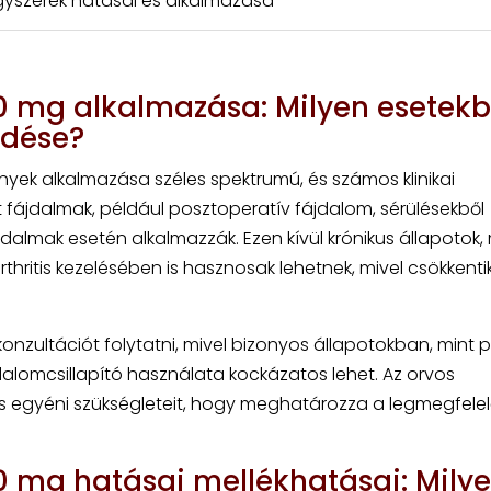
gyszerek hatásai és alkalmazása
00 mg alkalmazása: Milyen esetek
edése?
yek alkalmazása széles spektrumú, és számos klinikai
 fájdalmak, például posztoperatív fájdalom, sérülésekből
dalmak esetén alkalmazzák. Ezen kívül krónikus állapotok, 
thritis kezelésében is hasznosak lehetnek, mivel csökkenti
onzultációt folytatni, mivel bizonyos állapotokban, mint 
lomcsillapító használata kockázatos lehet. Az orvos
és egyéni szükségleteit, hogy meghatározza a legmegfele
0 mg hatásai mellékhatásai: Mily