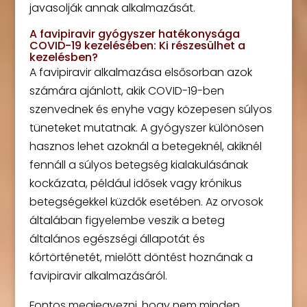
javasolják annak alkalmazását.
A favipiravir gyógyszer hatékonysága
COVID-19 kezelésében: Ki részesülhet a
kezelésben?
A favipiravir alkalmazása elsősorban azok
számára ajánlott, akik COVID-19-ben
szenvednek és enyhe vagy közepesen súlyos
tüneteket mutatnak. A gyógyszer különösen
hasznos lehet azoknál a betegeknél, akiknél
fennáll a súlyos betegség kialakulásának
kockázata, például idősek vagy krónikus
betegségekkel küzdők esetében. Az orvosok
általában figyelembe veszik a beteg
általános egészségi állapotát és
kórtörténetét, mielőtt döntést hoznának a
favipiravir alkalmazásáról.
Fontos megjegyezni, hogy nem minden