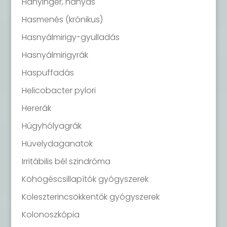
Hányinger, hányás
Hasmenés (krónikus)
Hasnyálmirigy-gyulladás
Hasnyálmirigyrák
Haspuffadás
Helicobacter pylori
Hererák
Húgyhólyagrák
Hüvelydaganatok
Irritábilis bél szindróma
Köhögéscsillapítók gyógyszerek
Koleszterincsökkentők gyógyszerek
Kolonoszkópia