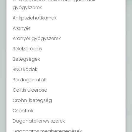
gyógyszerek
Antipszichotikumok
Aranyér
Aranyér gyógyszerek
Bélelzáródás
Betegségek
BNO kódok
Bőrdaganatok
Colitis ulcerosa
Crohn-betegség
Csontrák
Daganatellenes szerek
Daganatos megbetegedések