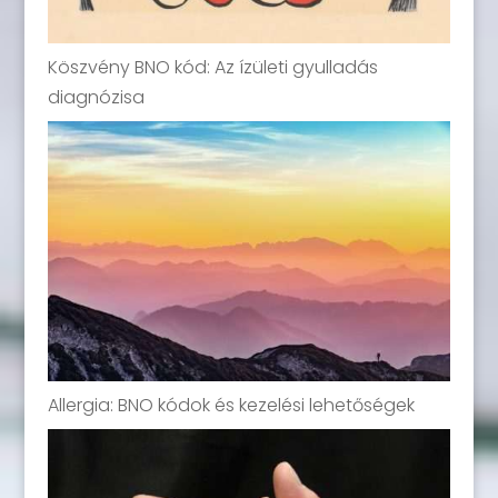
Köszvény BNO kód: Az ízületi gyulladás
diagnózisa
Allergia: BNO kódok és kezelési lehetőségek