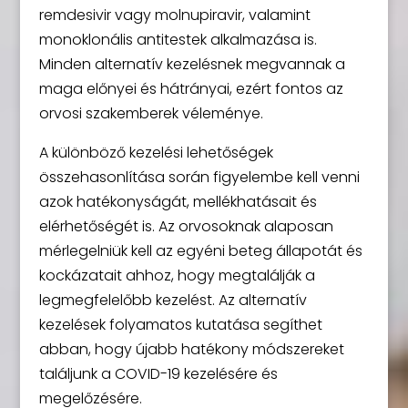
remdesivir vagy molnupiravir, valamint
monoklonális antitestek alkalmazása is.
Minden alternatív kezelésnek megvannak a
maga előnyei és hátrányai, ezért fontos az
orvosi szakemberek véleménye.
A különböző kezelési lehetőségek
összehasonlítása során figyelembe kell venni
azok hatékonyságát, mellékhatásait és
elérhetőségét is. Az orvosoknak alaposan
mérlegelniük kell az egyéni beteg állapotát és
kockázatait ahhoz, hogy megtalálják a
legmegfelelőbb kezelést. Az alternatív
kezelések folyamatos kutatása segíthet
abban, hogy újabb hatékony módszereket
találjunk a COVID-19 kezelésére és
megelőzésére.