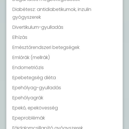
Diabétesz: antidiabetikumok, inzulin
gyógyszerek
Divertikulum-gyulladás
Elhízás
Emésztőrendszeri betegségek
Emlőrák (mellrák)
Endometriózis
Epebetegség diéta
Epehólyag-gyulladás
Epehólyagrák
Epekő, epekövesség
Epeproblémák
Fájdalomcsillapító gyógyszerek