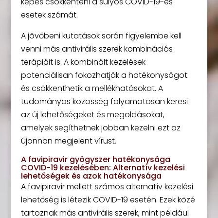
képes csökkenteni a súlyos COVID-19-es
esetek számát.
A jövőbeni kutatások során figyelembe kell
venni más antivirális szerek kombinációs
terápiáit is. A kombinált kezelések
potenciálisan fokozhatják a hatékonyságot
és csökkenthetik a mellékhatásokat. A
tudományos közösség folyamatosan keresi
az új lehetőségeket és megoldásokat,
amelyek segíthetnek jobban kezelni ezt az
újonnan megjelent vírust.
A favipiravir gyógyszer hatékonysága
COVID-19 kezelésében: Alternatív kezelési
lehetőségek és azok hatékonysága
A favipiravir mellett számos alternatív kezelési
lehetőség is létezik COVID-19 esetén. Ezek közé
tartoznak más antivirális szerek, mint például