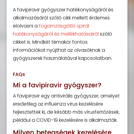
A favipiravir gyógyszer hatékonyságáról és
alkalmazásáról szóló cikk mellett érdemes
elolvasni a
fogamzásgátló spirál
hatékonyságáról és mellékhatásairól
szóló
cikket is. Mindkét témakör fontos
információkat nyújthat az olvasóknak a
gyógyszerek használatával kapcsolatban.
FAQs
Mi a favipiravir gyógyszer?
A favipiravir egy antivirális gyógyszer, amelyet
eredetileg az influenza vírus kezelésére
fejlesztettek ki, de később más vírusfertőzések,
például a COVID-19 kezelésére is alkalmazták.
Milyen betegségek kezelésére