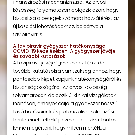
finanszírozási mechanizmusai. Az orvosi
közösség folyamatosan dolgozik azon, hogy
biztosítsa a betegek számára hozzáférést az
új kezelési lehetőségekhez, beleértve a
favipiravirt is.
A favipiravir gyógyszer hatékonysága
COVID-19 kezelésében: A gyógyszer jövője
és további kutatások
A favipiravir jövője ígéretesnek tűnik, de
további kutatásokra van szükség ahhoz, hogy
pontosabb képet kapjunk hatékonyságáról és
biztonságosságáról. Az orvosi közösség
folyamatosan dolgozik új klinikai vizsgálatok
indításán, amelyek célja a gyógyszer hosszú
távú hatásainak és potenciális alkalmazási
területeinek feltérképezése. Ezen kívül fontos
lenne megérteni, hogy milyen mértékben