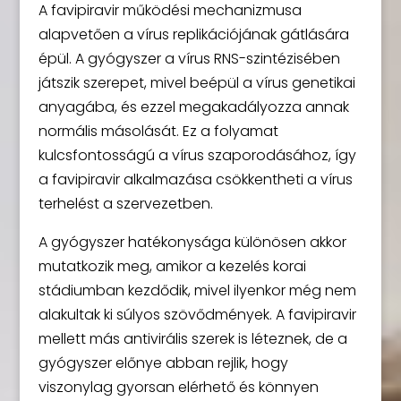
A favipiravir működési mechanizmusa
alapvetően a vírus replikációjának gátlására
épül. A gyógyszer a vírus RNS-szintézisében
játszik szerepet, mivel beépül a vírus genetikai
anyagába, és ezzel megakadályozza annak
normális másolását. Ez a folyamat
kulcsfontosságú a vírus szaporodásához, így
a favipiravir alkalmazása csökkentheti a vírus
terhelést a szervezetben.
A gyógyszer hatékonysága különösen akkor
mutatkozik meg, amikor a kezelés korai
stádiumban kezdődik, mivel ilyenkor még nem
alakultak ki súlyos szövődmények. A favipiravir
mellett más antivirális szerek is léteznek, de a
gyógyszer előnye abban rejlik, hogy
viszonylag gyorsan elérhető és könnyen