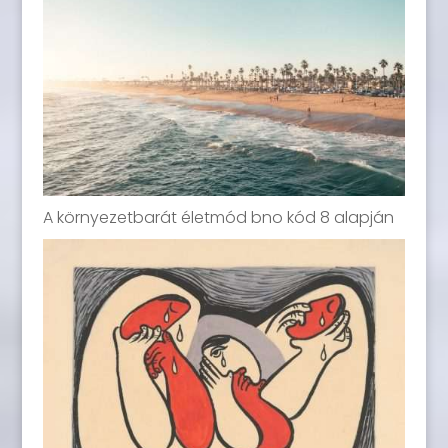
A környezetbarát életmód bno kód 8 alapján