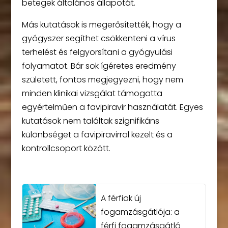
betegek általános állapotát.
Más kutatások is megerősítették, hogy a
gyógyszer segíthet csökkenteni a vírus
terhelést és felgyorsítani a gyógyulási
folyamatot. Bár sok ígéretes eredmény
született, fontos megjegyezni, hogy nem
minden klinikai vizsgálat támogatta
egyértelműen a favipiravir használatát. Egyes
kutatások nem találtak szignifikáns
különbséget a favipiravirral kezelt és a
kontrollcsoport között.
A férfiak új
fogamzásgátlója: a
férfi fogamzásgátló