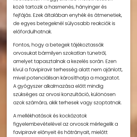
közé tartozik a hasmenés, hányinger és
fejfájás. Ezek általában enyhék és átmenetiek,
de egyes betegeknél súlyosabb reakciók is
előfordulhatnak.
Fontos, hogy a betegek tájékoztassák
orvosukat bármilyen szokatlan tünetről,
amelyet tapasztalnak a kezelés során. Ezen
kívül a favipiravir terhesség alatt nem ajánlott,
mivel potenciálisan károsíthatja a magzatot.
A gyógyszer alkalmazása előtt mindig
szükséges az orvosi konzultáció, különösen
azok számára, akik terhesek vagy szoptatnak.
A mellékhatások és kockázatok
figyelembevételével az orvosok mérlegelik a
favipiravir előnyeit és hátrányait, mielőtt