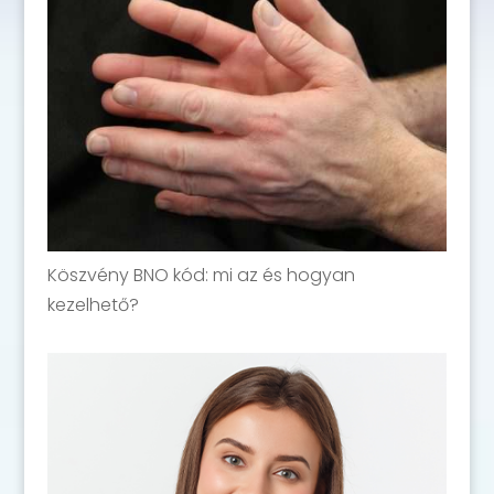
Köszvény BNO kód: mi az és hogyan
kezelhető?