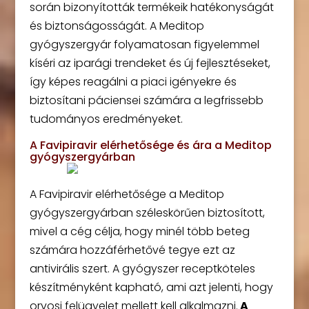
során bizonyították termékeik hatékonyságát
és biztonságosságát. A Meditop
gyógyszergyár folyamatosan figyelemmel
kíséri az iparági trendeket és új fejlesztéseket,
így képes reagálni a piaci igényekre és
biztosítani páciensei számára a legfrissebb
tudományos eredményeket.
A Favipiravir elérhetősége és ára a Meditop
gyógyszergyárban
A Favipiravir elérhetősége a Meditop
gyógyszergyárban széleskörűen biztosított,
mivel a cég célja, hogy minél több beteg
számára hozzáférhetővé tegye ezt az
antivirális szert. A gyógyszer receptköteles
készítményként kapható, ami azt jelenti, hogy
orvosi felügyelet mellett kell alkalmazni.
A