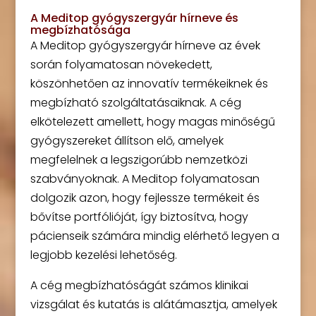
A Meditop gyógyszergyár hírneve és
megbízhatósága
A Meditop gyógyszergyár hírneve az évek
során folyamatosan növekedett,
köszönhetően az innovatív termékeiknek és
megbízható szolgáltatásaiknak. A cég
elkötelezett amellett, hogy magas minőségű
gyógyszereket állítson elő, amelyek
megfelelnek a legszigorúbb nemzetközi
szabványoknak. A Meditop folyamatosan
dolgozik azon, hogy fejlessze termékeit és
bővítse portfólióját, így biztosítva, hogy
pácienseik számára mindig elérhető legyen a
legjobb kezelési lehetőség.
A cég megbízhatóságát számos klinikai
vizsgálat és kutatás is alátámasztja, amelyek