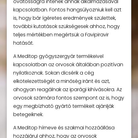
óvatosságra intenek annak alkalmazásával
kapcsolatban. Fontos hangsúlyozniuk kell azt
is, hogy bár ígéretes eredmények születtek,
további kutatások szükségesek ahhoz, hogy
teljes mértékben megértsük a Favipiravir
hatását.
A Meditop gyógyszergyár termékeivel
kapcsolatban az orvosok általában pozitívan
nyilatkoznak. Sokan dicsérik a cég
elkötelezettségét a minőség iránt és azt,
ahogyan reagálnak az iparági kihívásokra. Az
orvosok számára fontos szempont az is, hogy
egy megbízható gyártó termékeit ajánlják
betegeiknek.
A Meditop hírneve és szakmai hozzáállása
hozzájárul ahhoz, hogy az orvosok