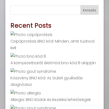
Keresés
Recent Posts
Csípőprotézis BNO kód: Minden, amit tudnod
kell
A környezetbarát életmód bno kód 8 alapján
Köszvény BNO kód: Az ízületi gyulladás
diagnózisa
Allergia: BNO kódok és kezelési lehetőségek