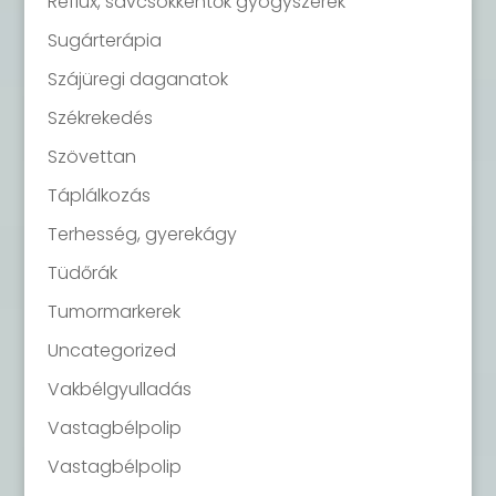
Reflux, savcsökkentők gyógyszerek
Sugárterápia
Szájüregi daganatok
Székrekedés
Szövettan
Táplálkozás
Terhesség, gyerekágy
Tüdőrák
Tumormarkerek
Uncategorized
Vakbélgyulladás
Vastagbélpolip
Vastagbélpolip