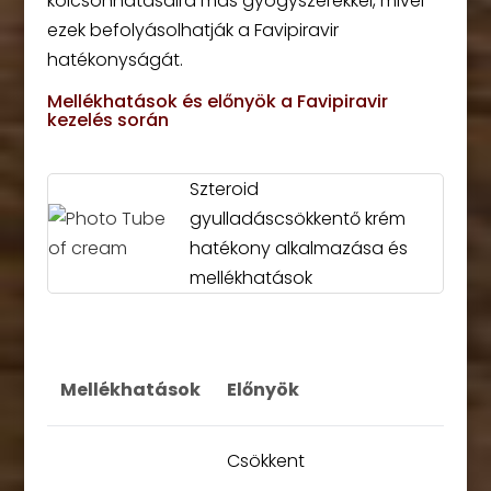
kölcsönhatásaira más gyógyszerekkel, mivel
ezek befolyásolhatják a Favipiravir
hatékonyságát.
Mellékhatások és előnyök a Favipiravir
kezelés során
Szteroid
gyulladáscsökkentő krém
hatékony alkalmazása és
mellékhatások
Mellékhatások
Előnyök
Csökkent