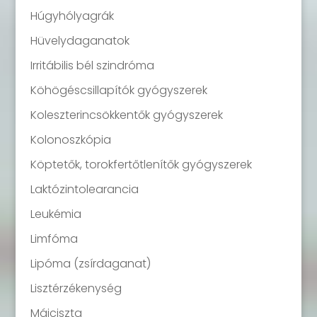
Húgyhólyagrák
Hüvelydaganatok
Irritábilis bél szindróma
Köhögéscsillapítók gyógyszerek
Koleszterincsökkentők gyógyszerek
Kolonoszkópia
Köptetők, torokfertőtlenítők gyógyszerek
Laktózintolearancia
Leukémia
Limfóma
Lipóma (zsírdaganat)
Lisztérzékenység
Májciszta