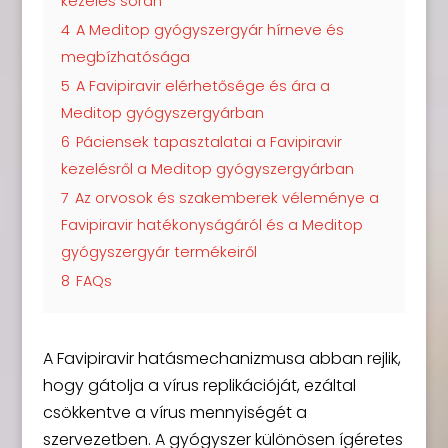
kezelés során
4
A Meditop gyógyszergyár hírneve és
megbízhatósága
5
A Favipiravir elérhetősége és ára a
Meditop gyógyszergyárban
6
Páciensek tapasztalatai a Favipiravir
kezelésről a Meditop gyógyszergyárban
7
Az orvosok és szakemberek véleménye a
Favipiravir hatékonyságáról és a Meditop
gyógyszergyár termékeiről
8
FAQs
A Favipiravir hatásmechanizmusa abban rejlik,
hogy gátolja a vírus replikációját, ezáltal
csökkentve a vírus mennyiségét a
szervezetben. A gyógyszer különösen ígéretes