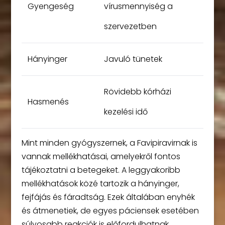
Gyengeség
vírusmennyiség a
szervezetben
Hányinger
Javuló tünetek
Rövidebb kórházi
Hasmenés
kezelési idő
Mint minden gyógyszernek, a Favipiravirnak is
vannak mellékhatásai, amelyekről fontos
tájékoztatni a betegeket. A leggyakoribb
mellékhatások közé tartozik a hányinger,
fejfájás és fáradtság. Ezek általában enyhék
és átmenetiek, de egyes páciensek esetében
súlyosabb reakciók is előfordulhatnak.