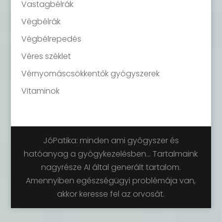
Vastagbélrák
Végbélrák
Végbélrepedés
Véres széklet
Vérnyomáscsökkentők gyógyszerek
Vitaminok
JóPatika: minden ami gyógyszer és
hatóanyag a gyógykezelésben... Tartalmaink
nagyrésze AI által generált tartalom.
Amennyiben egészségügyi problémája van,
akkor keresse fel az orvosát.