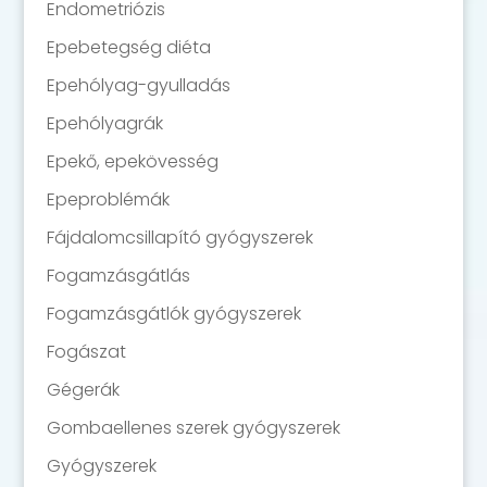
Endometriózis
Epebetegség diéta
Epehólyag-gyulladás
Epehólyagrák
Epekő, epekövesség
Epeproblémák
Fájdalomcsillapító gyógyszerek
Fogamzásgátlás
Fogamzásgátlók gyógyszerek
Fogászat
Gégerák
Gombaellenes szerek gyógyszerek
Gyógyszerek