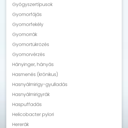
Gyógyszertípusok
Gyomorfájás
Gyomorfekély
Gyomorrák
Gyomortükrözés
Gyomorvérzés
Hányinger, hányás
Hasmenés (krónikus)
Hasnyálmirigy-gyulladás
Hasnyálmirigyrák
Haspuffadás
Helicobacter pylori
Hererák