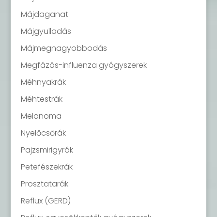
Májdaganat
Májgyulladás
Májmegnagyobbodás
Megfázás-influenza gyógyszerek
Méhnyakrák
Méhtestrák
Melanoma
Nyelőcsőrák
Pajzsmirigyrák
Petefészekrák
Prosztatarák
Reflux (GERD)