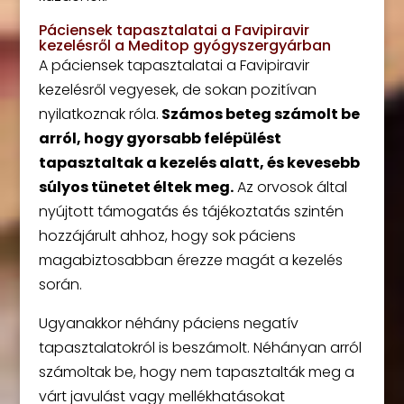
Páciensek tapasztalatai a Favipiravir
kezelésről a Meditop gyógyszergyárban
A páciensek tapasztalatai a Favipiravir
kezelésről vegyesek, de sokan pozitívan
nyilatkoznak róla.
Számos beteg számolt be
arról, hogy gyorsabb felépülést
tapasztaltak a kezelés alatt, és kevesebb
súlyos tünetet éltek meg.
Az orvosok által
nyújtott támogatás és tájékoztatás szintén
hozzájárult ahhoz, hogy sok páciens
magabiztosabban érezze magát a kezelés
során.
Ugyanakkor néhány páciens negatív
tapasztalatokról is beszámolt. Néhányan arról
számoltak be, hogy nem tapasztalták meg a
várt javulást vagy mellékhatásokat