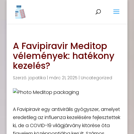
A Favipiravir Meditop
vélemények: hatékony
kezelés?
Szerző:
jopatika
|
márc 21, 2025
|
Uncategorized
A Favipiravir egy antivirális gyógyszer, amelyet
eredetileg az influenza kezelésére fejlesztettek
ki, de a COVID-19 világjárvány kitörése óta
figyelem középpontjába került. Számos