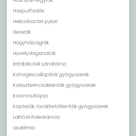
Hasnyálmirigyrák
Haspuffadás
Helicobacter pylori
Hererák
Húgyhólyagrák
Hüvelydaganatok
Irritábilis bél szindróma
Köhögéscsillapítók gyógyszerek
Koleszterincsökkentők gyógyszerek
Kolonoszkópia
Köptetők, torokfertőtlenítők gyógyszerek
Laktózintolearancia
Leukémia