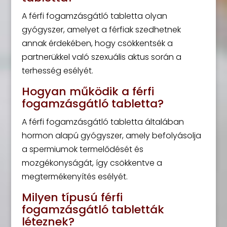
A férfi fogamzásgátló tabletta olyan
gyógyszer, amelyet a férfiak szedhetnek
annak érdekében, hogy csökkentsék a
partnerükkel való szexuális aktus során a
terhesség esélyét.
Hogyan működik a férfi
fogamzásgátló tabletta?
A férfi fogamzásgátló tabletta általában
hormon alapú gyógyszer, amely befolyásolja
a spermiumok termelődését és
mozgékonyságát, így csökkentve a
megtermékenyítés esélyét.
Milyen típusú férfi
fogamzásgátló tabletták
léteznek?