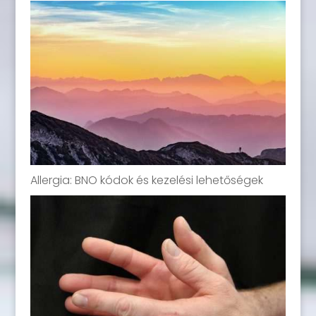
Allergia: BNO kódok és kezelési lehetőségek