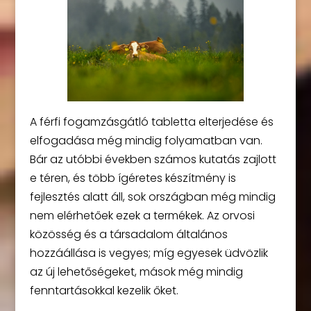
A férfi fogamzásgátló tabletta elterjedése és
elfogadása még mindig folyamatban van.
Bár az utóbbi években számos kutatás zajlott
e téren, és több ígéretes készítmény is
fejlesztés alatt áll, sok országban még mindig
nem elérhetőek ezek a termékek. Az orvosi
közösség és a társadalom általános
hozzáállása is vegyes; míg egyesek üdvözlik
az új lehetőségeket, mások még mindig
fenntartásokkal kezelik őket.