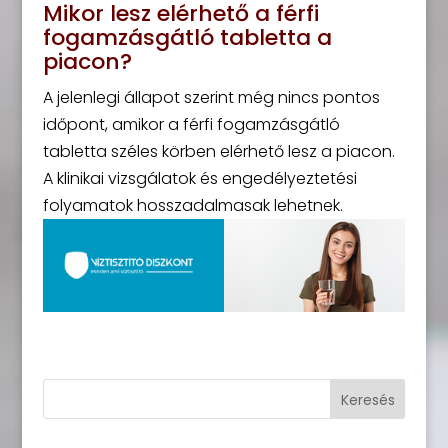
Mikor lesz elérhető a férfi
fogamzásgátló tabletta a
piacon?
A jelenlegi állapot szerint még nincs pontos
időpont, amikor a férfi fogamzásgátló
tabletta széles körben elérhető lesz a piacon.
A klinikai vizsgálatok és engedélyeztetési
folyamatok hosszadalmasak lehetnek.
Keresés