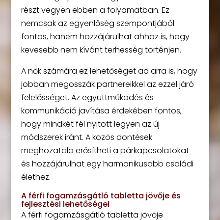
részt vegyen ebben a folyamatban. Ez
nemcsak az egyenlőség szempontjából
fontos, hanem hozzájárulhat ahhoz is, hogy
kevesebb nem kívánt terhesség történjen.
A nők számára ez lehetőséget ad arra is, hogy
jobban megosszák partnereikkel az ezzel járó
felelősséget. Az együttműködés és
kommunikáció javítása érdekében fontos,
hogy mindkét fél nyitott legyen az új
módszerek iránt. A közös döntések
meghozatala erősítheti a párkapcsolatokat
és hozzájárulhat egy harmonikusabb családi
élethez.
A férfi fogamzásgátló tabletta jövője és
fejlesztési lehetőségei
A férfi fogamzásgátló tabletta jövője