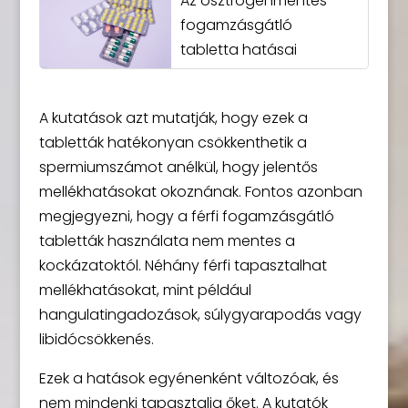
Az ösztrogénmentes
fogamzásgátló
tabletta hatásai
A kutatások azt mutatják, hogy ezek a
tabletták hatékonyan csökkenthetik a
spermiumszámot anélkül, hogy jelentős
mellékhatásokat okoznának. Fontos azonban
megjegyezni, hogy a férfi fogamzásgátló
tabletták használata nem mentes a
kockázatoktól. Néhány férfi tapasztalhat
mellékhatásokat, mint például
hangulatingadozások, súlygyarapodás vagy
libidócsökkenés.
Ezek a hatások egyénenként változóak, és
nem mindenki tapasztalja őket. A kutatók