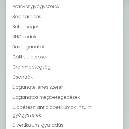
Aranyér gyógyszerek
Bélelzáródás
Betegségek
BNO kódok
Bőrdaganatok
Colitis ulcerosa
Crohn-betegség
Csontrák
Daganatellenes szerek
Daganatos megbetegedések
Diabétesz: antidiabetikumok, inzulin
gyógyszerek
Divertikulum-gyulladás