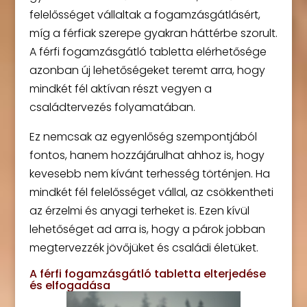
felelősséget vállaltak a fogamzásgátlásért,
míg a férfiak szerepe gyakran háttérbe szorult.
A férfi fogamzásgátló tabletta elérhetősége
azonban új lehetőségeket teremt arra, hogy
mindkét fél aktívan részt vegyen a
családtervezés folyamatában.
Ez nemcsak az egyenlőség szempontjából
fontos, hanem hozzájárulhat ahhoz is, hogy
kevesebb nem kívánt terhesség történjen. Ha
mindkét fél felelősséget vállal, az csökkentheti
az érzelmi és anyagi terheket is. Ezen kívül
lehetőséget ad arra is, hogy a párok jobban
megtervezzék jövőjüket és családi életüket.
A férfi fogamzásgátló tabletta elterjedése
és elfogadása