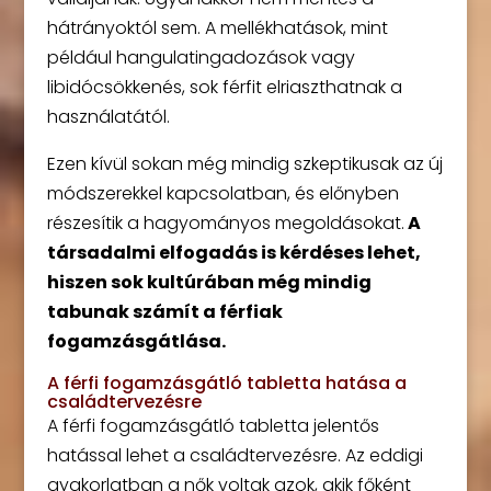
hátrányoktól sem. A mellékhatások, mint
például hangulatingadozások vagy
libidócsökkenés, sok férfit elriaszthatnak a
használatától.
Ezen kívül sokan még mindig szkeptikusak az új
módszerekkel kapcsolatban, és előnyben
részesítik a hagyományos megoldásokat.
A
társadalmi elfogadás is kérdéses lehet,
hiszen sok kultúrában még mindig
tabunak számít a férfiak
fogamzásgátlása.
A férfi fogamzásgátló tabletta hatása a
családtervezésre
A férfi fogamzásgátló tabletta jelentős
hatással lehet a családtervezésre. Az eddigi
gyakorlatban a nők voltak azok, akik főként