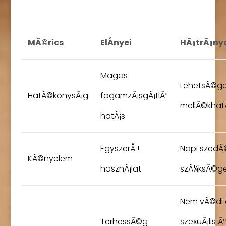
MÃ©rics
ElÅnyei
HÃ¡trÃ¡ny
Magas
LehetsÃ©g
HatÃ©konysÃ¡g
fogamzÃ¡sgÃ¡tlÃ³
mellÃ©khat
hatÃ¡s
EgyszerÅ±
Napi szedÃ
KÃ©nyelem
hasznÃ¡lat
szÃ¼ksÃ©g
Nem vÃ©di 
TerhessÃ©g
szexuÃ¡lis Ã