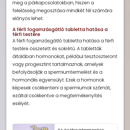
meg a párkapcsolatokban, hiszen a
felelősség megosztása mindkét fél számára
előnyös lehet.
A férfi fogamzásgátló tabletta hatása a
férfi testére
A férfi fogamzásgátló tabletta hatása a férfi
testére összetett és sokrétű. A tabletták
általában hormonokat, például tesztoszteront
vagy progesztint tartalmaznak, amelyek
befolyásolják a spermiumtermelést és a
hormonális egyensúlyt. Ezek a hormonok
képesek csökkenteni a spermiumok számát,
ezáltal csökkentve a megtermékenyítés
esélyét.