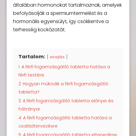
általában hormonokat tartalmaznak, amelyek
befolyásolják a spermiumtermelést és a
hormonális egyensúlyt, így csökkentve a
terhesség kockázatát.
Tartalom:
elrejtés
1
A férfi fogamzásgátló tabletta hatása a
férfi testére
2
Hogyan működik a férfi fogamzásgátló
tabletta?
3
A férfi fogamzásgátló tabletta előnyei és
hátrányai
4
A férfi fogamzásgátló tabletta hatása a
családtervezésre
5
A férfi fogamzásgátló tabletta elterjedése