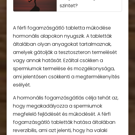
szintet?
A férfi fogamzásgátló tabletta működése
hormonális alapokon nyugszik. A tabletták
általában olyan anyagokat tartalmaznak,
amelyek gátolják a tesztoszteron termelését
vagy annak hatását. Ezáltal csökken a
spermiumok termelése és mozgékonysága,
ami jelentősen csökkenti a megtermékenyítés
esélyét.
A hormonális fogamzásgátlás célja tehát az,
hogy megakadályozza a spermiumok
megfelelő fejlődését és működését. A férfi
fogamzásgátló tabletták hatása általában
reverzibilis, ami azt jelenti, hogy ha valaki