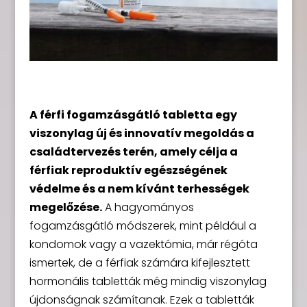
A férfi fogamzásgátló tabletta egy
viszonylag új és innovatív megoldás a
családtervezés terén, amely célja a
férfiak reproduktív egészségének
védelme és a nem kívánt terhességek
megelőzése.
A hagyományos
fogamzásgátló módszerek, mint például a
kondomok vagy a vazektómia, már régóta
ismertek, de a férfiak számára kifejlesztett
hormonális tabletták még mindig viszonylag
újdonságnak számítanak. Ezek a tabletták