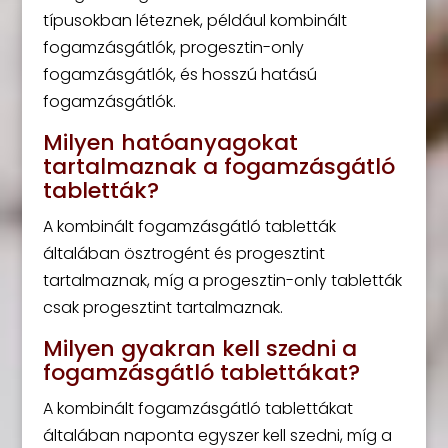
típusokban léteznek, például kombinált
fogamzásgátlók, progesztin-only
fogamzásgátlók, és hosszú hatású
fogamzásgátlók.
Milyen hatóanyagokat
tartalmaznak a fogamzásgátló
tabletták?
A kombinált fogamzásgátló tabletták
általában ösztrogént és progesztint
tartalmaznak, míg a progesztin-only tabletták
csak progesztint tartalmaznak.
Milyen gyakran kell szedni a
fogamzásgátló tablettákat?
A kombinált fogamzásgátló tablettákat
általában naponta egyszer kell szedni, míg a