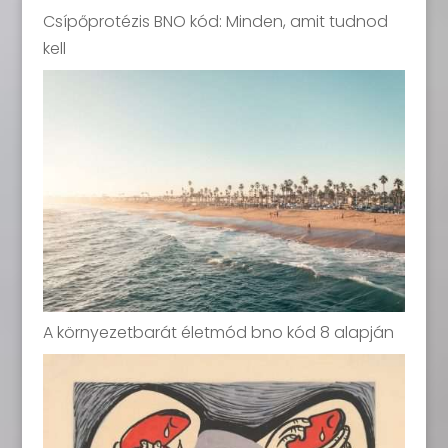
Csípőprotézis BNO kód: Minden, amit tudnod
kell
A környezetbarát életmód bno kód 8 alapján