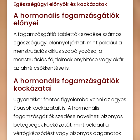
Egészségügyi előnyök és kockázatok
A hormonális fogamzásgátlók
előnyei
A fogamzásgátló tabletták szedése számos
egészségügyi előnnyel járhat, mint például a
menstruációs ciklus szabályozása, a
menstruációs fájdalmak enyhítése vagy akár
az akné csökkentése is.
A hormonális fogamzásgátlók
kockázatai
Ugyanakkor fontos figyelembe venni az egyes
típusok kockázatait is. A hormonális
fogamzásgátlók szedése növelheti bizonyos
betegségek kockázatát, mint például a
vérrögképződést vagy bizonyos daganatok