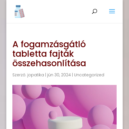
A fogamzásgátló
tabletta fajták
összehasonlítása
Szerző:
jopatika
|
jún 30, 2024
|
Uncategorized