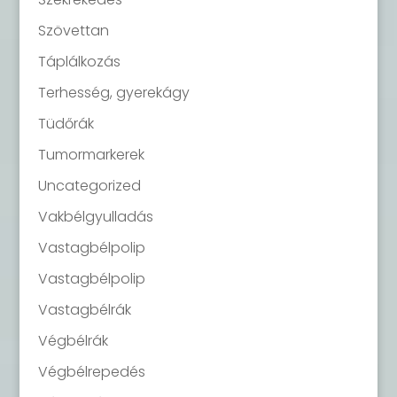
Szövettan
Táplálkozás
Terhesség, gyerekágy
Tüdőrák
Tumormarkerek
Uncategorized
Vakbélgyulladás
Vastagbélpolip
Vastagbélpolip
Vastagbélrák
Végbélrák
Végbélrepedés