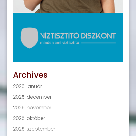
Archives
2026. január
2025. december
2025. november
2025. október
2025. szeptember