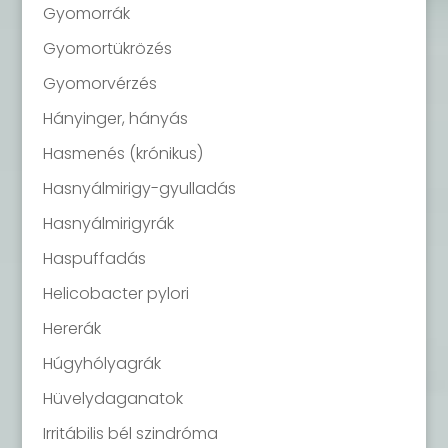
Gyomorrák
Gyomortükrözés
Gyomorvérzés
Hányinger, hányás
Hasmenés (krónikus)
Hasnyálmirigy-gyulladás
Hasnyálmirigyrák
Haspuffadás
Helicobacter pylori
Hererák
Húgyhólyagrák
Hüvelydaganatok
Irritábilis bél szindróma