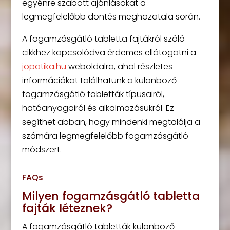
egyénre szabott ajánlásokat a
legmegfelelőbb döntés meghozatala során.
A fogamzásgátló tabletta fajtákról szóló
cikkhez kapcsolódva érdemes ellátogatni a
jopatika.hu
weboldalra, ahol részletes
információkat találhatunk a különböző
fogamzásgátló tabletták típusairól,
hatóanyagairól és alkalmazásukról. Ez
segíthet abban, hogy mindenki megtalálja a
számára legmegfelelőbb fogamzásgátló
módszert.
FAQs
Milyen fogamzásgátló tabletta
fajták léteznek?
A fogamzásgátló tabletták különböző