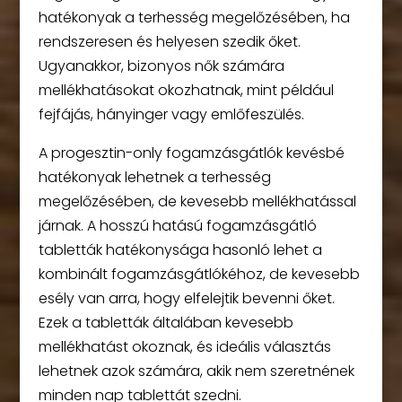
hatékonyak a terhesség megelőzésében, ha
rendszeresen és helyesen szedik őket.
Ugyanakkor, bizonyos nők számára
mellékhatásokat okozhatnak, mint például
fejfájás, hányinger vagy emlőfeszülés.
A progesztin-only fogamzásgátlók kevésbé
hatékonyak lehetnek a terhesség
megelőzésében, de kevesebb mellékhatással
járnak. A hosszú hatású fogamzásgátló
tabletták hatékonysága hasonló lehet a
kombinált fogamzásgátlókéhoz, de kevesebb
esély van arra, hogy elfelejtik bevenni őket.
Ezek a tabletták általában kevesebb
mellékhatást okoznak, és ideális választás
lehetnek azok számára, akik nem szeretnének
minden nap tablettát szedni.