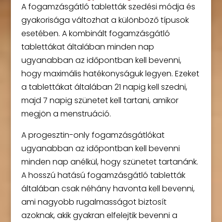
A fogamzásgátló tabletták szedési módja és
gyakorisága változhat a különböző típusok
esetében. A kombinált fogamzásgátló
tablettákat általában minden nap
ugyanabban az időpontban kell bevenni,
hogy maximális hatékonyságuk legyen. Ezeket
a tablettákat általában 21 napig kell szedni,
majd 7 napig szünetet kell tartani, amikor
megjön a menstruáció.
A progesztin-only fogamzásgátlókat
ugyanabban az időpontban kell bevenni
minden nap anélkül, hogy szünetet tartanánk.
A hosszú hatású fogamzásgátló tabletták
általában csak néhány havonta kell bevenni,
ami nagyobb rugalmasságot biztosít
azoknak, akik gyakran elfelejtik bevenni a