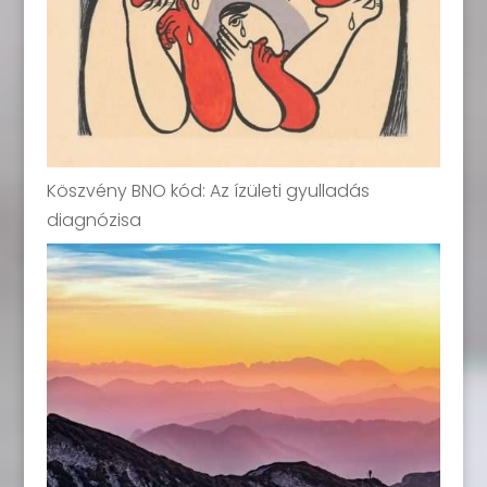
Köszvény BNO kód: Az ízületi gyulladás
diagnózisa