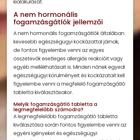
kialakulását.
A nem hormonális
fogamzásgátlók jellemzői
A nem hormonális fogamzásgátlók általában
kevesebb egészségügyi kockázattal járnak,
de fontos figyelembe venni az egyes
összetevők esetleges allergiás reakcióit vagy
egyéb mellékhatásait is. Minden nőnek egyedi
egészségügyi körülményeit és kockázatait kell
figyelembe venni a megfelelő fogamzásgátló
tabletta kiválasztásakor.
Melyik fogamzásgátló tabletta a
legmegfelelőbb számodra?
A legmegfelelőbb fogamzásgátló tabletta
kiválasztása során fontos figyelembe venni az
egyéni igényeket és egészségügyi