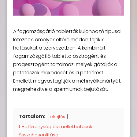
A fogamzásgátló tabletták különböző típusai
léteznek, amelyek eltérő módon fejtik ki
hatásukat a szervezetben. A kombinált
fogamzásgátló tabletta ösztrogént és
progesztogént tartalmaz, melyek gátolják a
petefészek működését és a peteérést.
Emellett megvastagítják a méhnyálkahártyát,
megnehezítve a spermiumok bejutását.
Tartalom:
elrejtés
1
Hatékonyság és mellékhatások
összehasonlítása