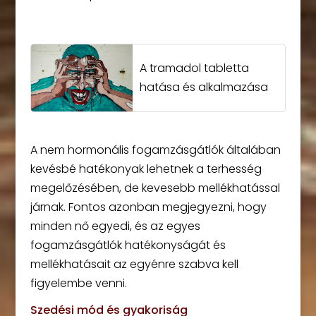
A tramadol tabletta
hatása és alkalmazása
A nem hormonális fogamzásgátlók általában
kevésbé hatékonyak lehetnek a terhesség
megelőzésében, de kevesebb mellékhatással
járnak. Fontos azonban megjegyezni, hogy
minden nő egyedi, és az egyes
fogamzásgátlók hatékonyságát és
mellékhatásait az egyénre szabva kell
figyelembe venni.
Szedési mód és gyakoriság