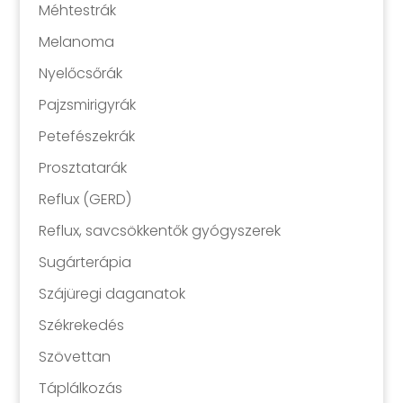
Méhtestrák
Melanoma
Nyelőcsőrák
Pajzsmirigyrák
Petefészekrák
Prosztatarák
Reflux (GERD)
Reflux, savcsökkentők gyógyszerek
Sugárterápia
Szájüregi daganatok
Székrekedés
Szövettan
Táplálkozás