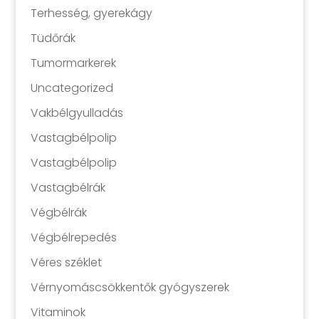
Terhesség, gyerekágy
Tüdőrák
Tumormarkerek
Uncategorized
Vakbélgyulladás
Vastagbélpolip
Vastagbélpolip
Vastagbélrák
Végbélrák
Végbélrepedés
Véres széklet
Vérnyomáscsökkentők gyógyszerek
Vitaminok