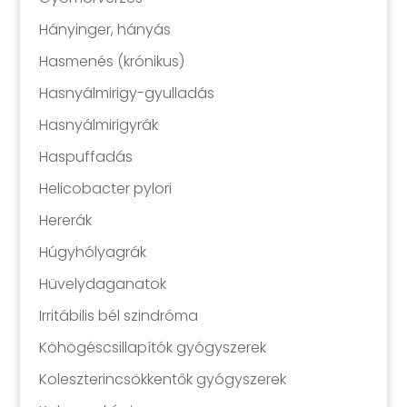
Hányinger, hányás
Hasmenés (krónikus)
Hasnyálmirigy-gyulladás
Hasnyálmirigyrák
Haspuffadás
Helicobacter pylori
Hererák
Húgyhólyagrák
Hüvelydaganatok
Irritábilis bél szindróma
Köhögéscsillapítók gyógyszerek
Koleszterincsökkentők gyógyszerek