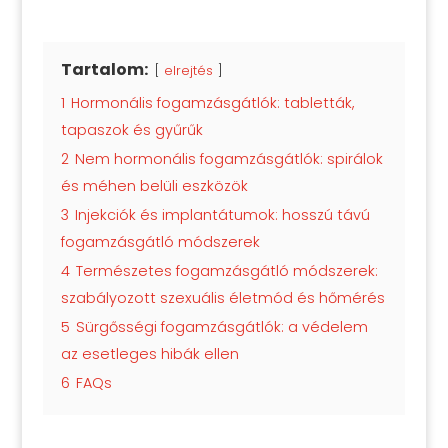
Tartalom:
elrejtés
1
Hormonális fogamzásgátlók: tabletták,
tapaszok és gyűrűk
2
Nem hormonális fogamzásgátlók: spirálok
és méhen belüli eszközök
3
Injekciók és implantátumok: hosszú távú
fogamzásgátló módszerek
4
Természetes fogamzásgátló módszerek:
szabályozott szexuális életmód és hőmérés
5
Sürgősségi fogamzásgátlók: a védelem
az esetleges hibák ellen
6
FAQs