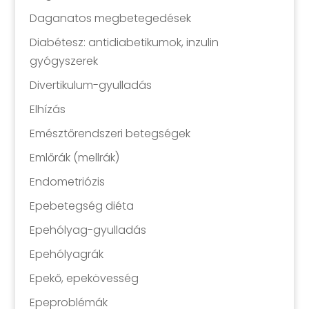
Daganatos megbetegedések
Diabétesz: antidiabetikumok, inzulin
gyógyszerek
Divertikulum-gyulladás
Elhízás
Emésztőrendszeri betegségek
Emlőrák (mellrák)
Endometriózis
Epebetegség diéta
Epehólyag-gyulladás
Epehólyagrák
Epekő, epekövesség
Epeproblémák