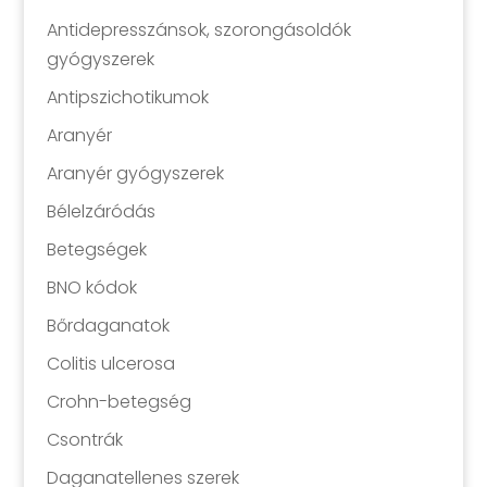
Antidepresszánsok, szorongásoldók
gyógyszerek
Antipszichotikumok
Aranyér
Aranyér gyógyszerek
Bélelzáródás
Betegségek
BNO kódok
Bőrdaganatok
Colitis ulcerosa
Crohn-betegség
Csontrák
Daganatellenes szerek