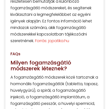
részletesen bemutatják a különböző
fogamzásgátló módszereket, és segítenek
kiválasztani a legmegfelelőbbet az egyéni
igények alapján. Ez fontos információ lehet
mindazok számára, akik fogamzásgátló
módszerekkel kapcsolatban tájékozódni
szeretnének.
Forrás: jopatika.hu
FAQs
Milyen fogamzásgátló
módszerek léteznek?
A fogamzásgátló módszerek közé tartoznak a
hormonális fogamzásgátlók (tabletta, tapasz,
hüvelygyűrű), a spirál, a fogamzásgátló
injekció, a fogamzásgátló implantátum, a
fogamzásgátló pesszár, a hüvelyi spermicid,