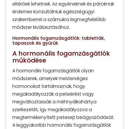
eltérőek lehetnek. Az egyéneknek és pároknak
érdemes konzultálniuk egészségügyi
szakemberrel a számukra legmegfelelőbb
módszer kiválasztásához.
Hormonális fogamzásgátlók: tabletták,
tapaszok és gyűrűk
A hormonális fogamzásgátlók
működése
A hormonális fogamzásgátlók olyan
módszerek, amelyek mesterséges
hormonokat tartalmaznak, hogy
megakadályozzák a peteérést vagy
megváltoztassák a méhnyálkahártya
szerkezetét, így megakadályozva a
megtermékenyített petesejt beágyazódását.
A leggyakoribb hormonális fogamzásgátlók