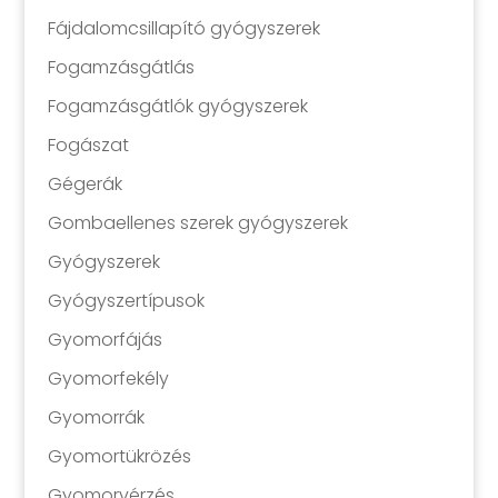
Fájdalomcsillapító gyógyszerek
Fogamzásgátlás
Fogamzásgátlók gyógyszerek
Fogászat
Gégerák
Gombaellenes szerek gyógyszerek
Gyógyszerek
Gyógyszertípusok
Gyomorfájás
Gyomorfekély
Gyomorrák
Gyomortükrözés
Gyomorvérzés