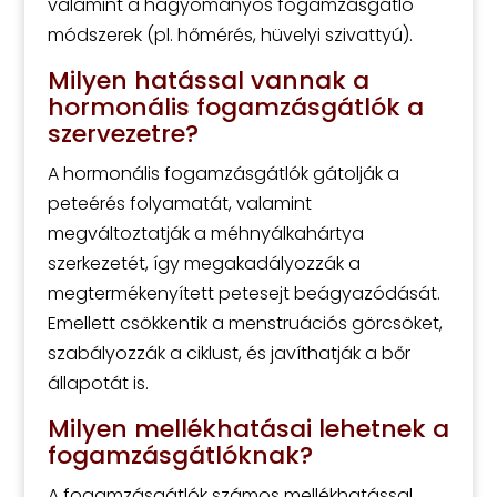
valamint a hagyományos fogamzásgátló
módszerek (pl. hőmérés, hüvelyi szivattyú).
Milyen hatással vannak a
hormonális fogamzásgátlók a
szervezetre?
A hormonális fogamzásgátlók gátolják a
peteérés folyamatát, valamint
megváltoztatják a méhnyálkahártya
szerkezetét, így megakadályozzák a
megtermékenyített petesejt beágyazódását.
Emellett csökkentik a menstruációs görcsöket,
szabályozzák a ciklust, és javíthatják a bőr
állapotát is.
Milyen mellékhatásai lehetnek a
fogamzásgátlóknak?
A fogamzásgátlók számos mellékhatással