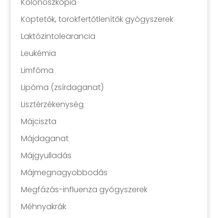
Kolonoszkópia
Köptetők, torokfertőtlenítők gyógyszerek
Laktózintolearancia
Leukémia
Limfóma
Lipóma (zsírdaganat)
Lisztérzékenység
Májciszta
Májdaganat
Májgyulladás
Májmegnagyobbodás
Megfázás-influenza gyógyszerek
Méhnyakrák