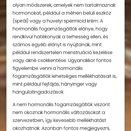
olyan módszerek, amelyek nem tartalmaznak
hormonokat, például a méhen belüli eszköz
(spirál) vagy a hüvelyi spermicid krém. A
hormonális fogamzásgátlók előnye, hogy
rendkívül hatékonyak a terhesség ellen, és
számos egyéb előnyt is nyújtanak, mint
például rendszertelen menstruáció kezelése
vagy akné csökkentése. Ugyanakkor fontos
figyelembe venni a hormonális
fogamzásgátlók lehetséges mellékhatásait is,
mint például fejfájás, hányinger vagy
hangulatingadozások.
A nem hormonális fogamzásgátlók viszont
nem okoznak hormonális változásokat a
szervezetben, így kevesebb mellékhatást
okozhatnak. Azonban fontos megjegyezni,