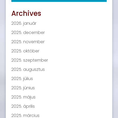
Archives
2026. január
2025. december
2025. november
2025. október
2025. szeptember
2025. augusztus
2025. július
2025. június
2025. május
2025. április
2025. március