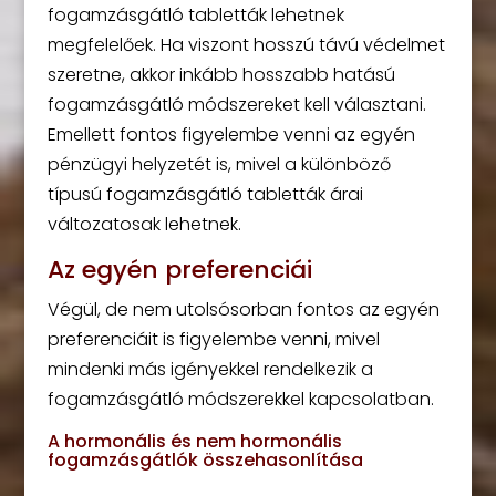
fogamzásgátló tabletták lehetnek
megfelelőek. Ha viszont hosszú távú védelmet
szeretne, akkor inkább hosszabb hatású
fogamzásgátló módszereket kell választani.
Emellett fontos figyelembe venni az egyén
pénzügyi helyzetét is, mivel a különböző
típusú fogamzásgátló tabletták árai
változatosak lehetnek.
Az egyén preferenciái
Végül, de nem utolsósorban fontos az egyén
preferenciáit is figyelembe venni, mivel
mindenki más igényekkel rendelkezik a
fogamzásgátló módszerekkel kapcsolatban.
A hormonális és nem hormonális
fogamzásgátlók összehasonlítása