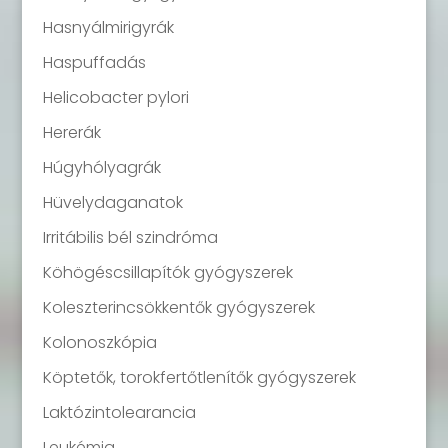
Hasnyálmirigyrák
Haspuffadás
Helicobacter pylori
Hererák
Húgyhólyagrák
Hüvelydaganatok
Irritábilis bél szindróma
Köhögéscsillapítók gyógyszerek
Koleszterincsökkentők gyógyszerek
Kolonoszkópia
Köptetők, torokfertőtlenítők gyógyszerek
Laktózintolearancia
Leukémia