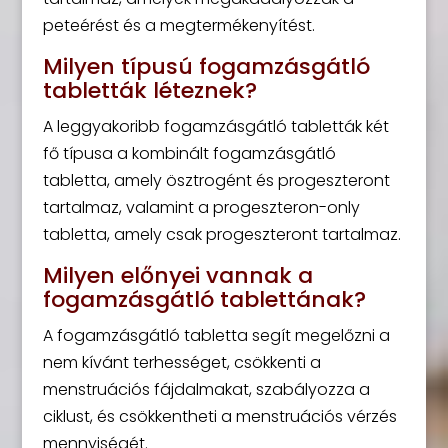
peteérést és a megtermékenyítést.
Milyen típusú fogamzásgátló
tabletták léteznek?
A leggyakoribb fogamzásgátló tabletták két
fő típusa a kombinált fogamzásgátló
tabletta, amely ösztrogént és progeszteront
tartalmaz, valamint a progeszteron-only
tabletta, amely csak progeszteront tartalmaz.
Milyen előnyei vannak a
fogamzásgátló tablettának?
A fogamzásgátló tabletta segít megelőzni a
nem kívánt terhességet, csökkenti a
menstruációs fájdalmakat, szabályozza a
ciklust, és csökkentheti a menstruációs vérzés
mennyiségét.