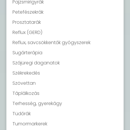
Pajzsmirigyrák
Petefészekrák
Prosztatarák
Reflux (GERD)
Reflux, savcsökkentők gyógyszerek
Sugárterápia
Szájüregi daganatok
Székrekedés
Szövettan
Táplálkozás
Terhesség, gyerekágy
Tüdőrák
Tumormarkerek