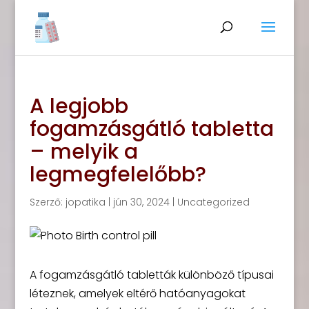
A legjobb
fogamzásgátló tabletta
– melyik a
legmegfelelőbb?
Szerző:
jopatika
|
jún 30, 2024
|
Uncategorized
A fogamzásgátló tabletták különböző típusai
léteznek, amelyek eltérő hatóanyagokat