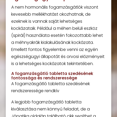
A nem hormonális fogamzásgátlók viszont
kevesebb mellékhatást okozhatnak, de
ezeknek is vannak saját lehetséges
kockázataik. Például a méhen belüli eszköz
(spirál) használata esetén fokozottabb lehet
a méhnyakrák kialakulásának kockázata.
Emellett fontos figyelembe venni az egyén
egészségügyi állapotát és orvosi előzményeit
is a lehetséges kockázatok tekintetében.
A fogamzásgátló tabletta szedésének
fontossága és rendszeressége
A fogamzásgátló tabletta szedésének
rendszeressége rendkív
A legjobb fogamzásgátló tabletta
kiválasztása nem könnyű feladat, de a
Jópatika oldalán található cikk segíthet a