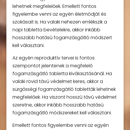
lehetnek megfelelőek. Emellett fontos
figyelembe venni az egyén életmódját és
szokásait is. Ha valaki nehezen emlékszik a
napi tabletta bevételekre, akkor inkább
hosszabb hatású fogamzásgátló módszert
kell választani.
Az egyén reproduktív tervei is fontos
szempontot jelentenek a megfelelő
fogamzásgátló tabletta kiválasztásánál. Ha
valaki rövid távú védelmet keres, akkor a
sürgősségi fogamzásgátló tabletták lehetnek
megfelelőek. Ha viszont hosszú távú védelmet
szeretne, akkor inkább hosszabb hatású
fogamzásgátló módszereket kell választani.
Emellett fontos figyelembe venni az egyén