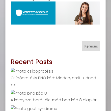
Keresés
Recent Posts
Csípőprotézis BNO kód: Minden, amit tudnod
kell
A környezetbarát életmód bno kód 8 alapján