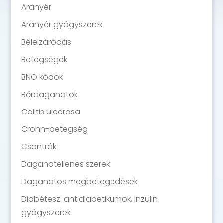
Aranyér
Aranyér gyógyszerek
Bélelzáródás
Betegségek
BNO kódok
Bőrdaganatok
Colitis ulcerosa
Crohn-betegség
Csontrák
Daganatellenes szerek
Daganatos megbetegedések
Diabétesz: antidiabetikumok, inzulin
gyógyszerek