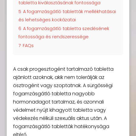
tabletta kiválasztásának fontossága
5
A fogamzásgátló tabletták mellékhatásai
és lehetséges kockázatai
6
A fogamzásgátló tabletta szedésének
fontossága és rendszeressége
7
FAQs
A csak progesztogént tartalmazó tabletta
ajánlott azoknak, akik nem tolerálják az
ösztrogént vagy szoptatnak. A sürgősségi
fogamzásgátló tabletta nagyobb
hormonadagot tartalmaz, és azonnali
védelmet nyújt kihagyott tabletta vagy
védekezés nélküli szexuális aktus után. A
fogamzásgátló tabletták hatékonysága
eltérő.