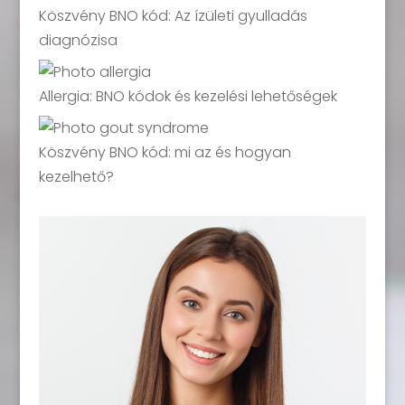
Köszvény BNO kód: Az ízületi gyulladás
diagnózisa
Allergia: BNO kódok és kezelési lehetőségek
Köszvény BNO kód: mi az és hogyan
kezelhető?