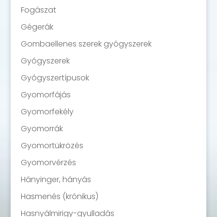
Fogászat
Gégerák
Gombaellenes szerek gyógyszerek
Gyógyszerek
Gyógyszertípusok
Gyomorfájás
Gyomorfekély
Gyomorrák
Gyomortükrözés
Gyomorvérzés
Hányinger, hányás
Hasmenés (krónikus)
Hasnyálmirigy-gyulladás