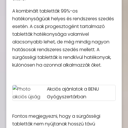
A kombinált tabletták 99%-os
hatékonyságúak helyes és rendszeres szedés
esetén. A csak progesztogént tartalmazó
tabletták hatékonysága valamivel
alacsonyabb lehet, de még mindig nagyon
hatásosak rendszeres szedés mellett. A
sürgősségi tabletták is rendkívül hatékonyak,
különösen ha azonnal alkalmazzák őket.
Akciós ajánlatok a BENU
Gyógyszertárban
Fontos megjegyezni, hogy a sürgősségi
tabletták nem nyújtanak hosszú távú