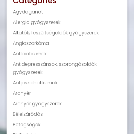
Categories
Agydaganat
Allergia gyógyszerek
Altatók, feszültségoldók gyógyszerek
Angioszarkóma
Antibiotikumok
Antidepresszánsok, szorongásoldók
gyógyszerek
Antipszichotikumok
Aranyér
Aranyér gyógyszerek
Bélelzáródás
Betegségek