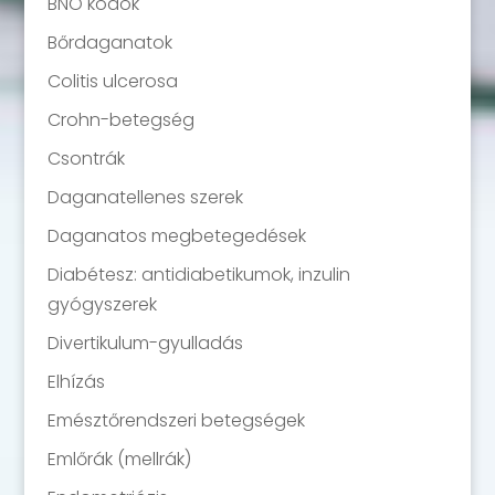
BNO kódok
Bőrdaganatok
Colitis ulcerosa
Crohn-betegség
Csontrák
Daganatellenes szerek
Daganatos megbetegedések
Diabétesz: antidiabetikumok, inzulin
gyógyszerek
Divertikulum-gyulladás
Elhízás
Emésztőrendszeri betegségek
Emlőrák (mellrák)