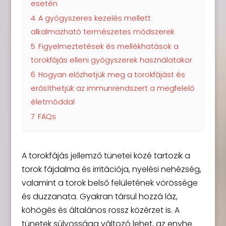
esetén
4
A gyógyszeres kezelés mellett
alkalmazható természetes módszerek
5
Figyelmeztetések és mellékhatások a
torokfájás elleni gyógyszerek használatakor
6
Hogyan előzhetjük meg a torokfájást és
erősíthetjük az immunrendszert a megfelelő
életmóddal
7
FAQs
A torokfájás jellemző tünetei közé tartozik a
torok fájdalma és irritációja, nyelési nehézség,
valamint a torok belső felületének vörössége
és duzzanata. Gyakran társul hozzá láz,
köhögés és általános rossz közérzet is. A
tünetek súlyossága változó lehet, az enyhe