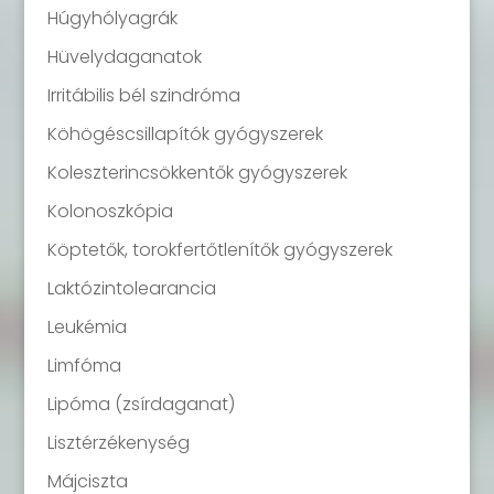
Húgyhólyagrák
Hüvelydaganatok
Irritábilis bél szindróma
Köhögéscsillapítók gyógyszerek
Koleszterincsökkentők gyógyszerek
Kolonoszkópia
Köptetők, torokfertőtlenítők gyógyszerek
Laktózintolearancia
Leukémia
Limfóma
Lipóma (zsírdaganat)
Lisztérzékenység
Májciszta