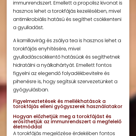
immunrendszert. Emellett a propolisz kivonat is
hasznos lehet a torokfájás kezelésében, mivel
antimikrobiális hatású és segíthet csökkenteni
a gyulladást.
A kamillavirág és zsálya tea is hasznos lehet a
torokfájás enyhítésére, mivel
gyulladáscsökkentő hatásúak és segíthetnek
hidratálni a nyálkahártyát. Emellett fontos
figyelni az elegendő folyadékbevitelre és
pihenésre is, hogy segítsük szervezetünket a
gyógyulásban.
Figyelmeztetések és mellékhatások a
torokfájás elleni gyógyszerek használatakor
Hogyan előzhetjük meg a torokfájást és
erősíthetjük az immunrendszert a megfelelő
életmóddal
A torokfájás megelőzése érdekében fontos