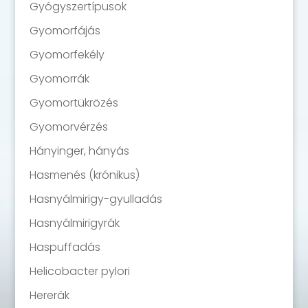
Gyógyszertípusok
Gyomorfájás
Gyomorfekély
Gyomorrák
Gyomortükrözés
Gyomorvérzés
Hányinger, hányás
Hasmenés (krónikus)
Hasnyálmirigy-gyulladás
Hasnyálmirigyrák
Haspuffadás
Helicobacter pylori
Hererák