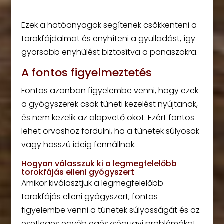
Ezek a hatóanyagok segítenek csökkenteni a
torokfájdalmat és enyhíteni a gyulladást, így
gyorsabb enyhülést biztosítva a panaszokra.
A fontos figyelmeztetés
Fontos azonban figyelembe venni, hogy ezek
a gyógyszerek csak tüneti kezelést nyújtanak,
és nem kezelik az alapvető okot. Ezért fontos
lehet orvoshoz fordulni, ha a tünetek súlyosak
vagy hosszú ideig fennállnak.
Hogyan válasszuk ki a legmegfelelőbb
torokfájás elleni gyógyszert
Amikor kiválasztjuk a legmegfelelőbb
torokfájás elleni gyógyszert, fontos
figyelembe venni a tünetek súlyosságát és az
esetleges egyéb egészségügyi problémákat.