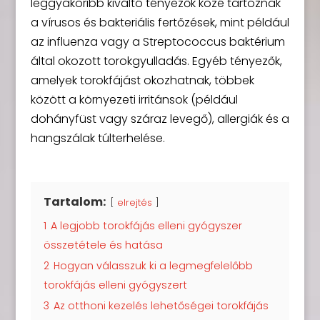
leggyakoribb kiváltó tényezők közé tartoznak
a vírusos és bakteriális fertőzések, mint például
az influenza vagy a Streptococcus baktérium
által okozott torokgyulladás. Egyéb tényezők,
amelyek torokfájást okozhatnak, többek
között a környezeti irritánsok (például
dohányfüst vagy száraz levegő), allergiák és a
hangszálak túlterhelése.
Tartalom:
elrejtés
1
A legjobb torokfájás elleni gyógyszer
összetétele és hatása
2
Hogyan válasszuk ki a legmegfelelőbb
torokfájás elleni gyógyszert
3
Az otthoni kezelés lehetőségei torokfájás