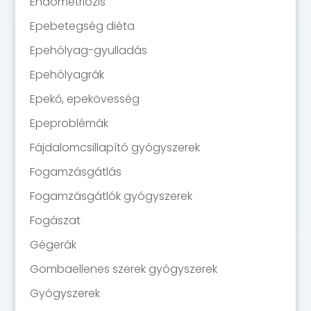
Endometriózis
Epebetegség diéta
Epehólyag-gyulladás
Epehólyagrák
Epekő, epekövesség
Epeproblémák
Fájdalomcsillapító gyógyszerek
Fogamzásgátlás
Fogamzásgátlók gyógyszerek
Fogászat
Gégerák
Gombaellenes szerek gyógyszerek
Gyógyszerek