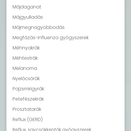
Májdaganat
Májgyulladás
Májmegnagyobbodás
Megfázás-influenza gyógyszerek
Méhnyakrák
Méhtestrák
Melanoma
Nyelőcsőrák
Pajzsmirigyrák
Petefészekrák
Prosztatarák
Reflux (GERD)
Reflux, savcsökkentők gyógyszerek