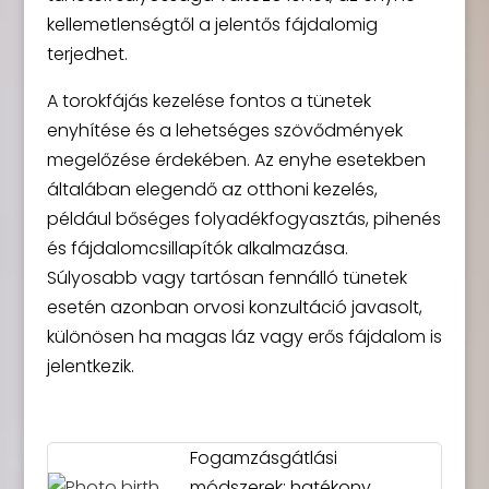
kellemetlenségtől a jelentős fájdalomig
terjedhet.
A torokfájás kezelése fontos a tünetek
enyhítése és a lehetséges szövődmények
megelőzése érdekében. Az enyhe esetekben
általában elegendő az otthoni kezelés,
például bőséges folyadékfogyasztás, pihenés
és fájdalomcsillapítók alkalmazása.
Súlyosabb vagy tartósan fennálló tünetek
esetén azonban orvosi konzultáció javasolt,
különösen ha magas láz vagy erős fájdalom is
jelentkezik.
Fogamzásgátlási
módszerek: hatékony