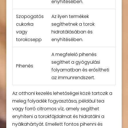
enyhítésében.
Szopogatós
Az ilyen termékek
cukorka
segíthetnek a torok
vagy
hidratálásában és
torokcsepp
enyhítésében.
A megfelelő pihenés
segíthet a gyógyulási
Pihenés
folyamatban és erősítheti
az immunrendszert.
Az otthoni kezelés lehetőségei közé tartozik a
meleg folyadék fogyasztása, például tea
vagy forró citromos víz, amely segíthet
enyhíteni a torokfájdalmat és hidratálni a
nyálkahártyát. Emellett fontos pihenni és