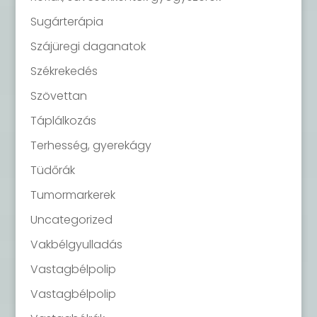
Sugárterápia
Szájüregi daganatok
Székrekedés
Szövettan
Táplálkozás
Terhesség, gyerekágy
Tüdőrák
Tumormarkerek
Uncategorized
Vakbélgyulladás
Vastagbélpolip
Vastagbélpolip