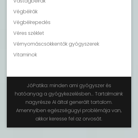
Vastagbélrák
Végbélrák
Végbélrepedés
Véres széklet
Vérnyomáscsökkentők gyógyszerek
Vitaminok
JóPatika: minden ami gyógyszer és
hatóanyag a gyógykezelésben... Tartalmaink
nagyrésze AI által generált tartalom.
Amennyiben egészségügyi problémája van,
akkor keresse fel az orvosát.