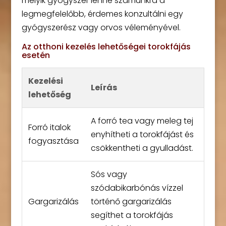
melyik gyógyszer lenne számunkra a
legmegfelelőbb, érdemes konzultálni egy
gyógyszerész vagy orvos véleményével.
Az otthoni kezelés lehetőségei torokfájás
esetén
Kezelési
Leírás
lehetőség
A forró tea vagy meleg tej
Forró italok
enyhítheti a torokfájást és
fogyasztása
csökkentheti a gyulladást.
Sós vagy
szódabikarbónás vízzel
Gargarizálás
történő gargarizálás
segíthet a torokfájás