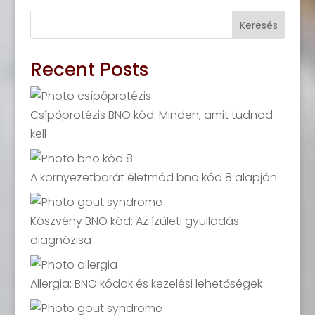
Keresés
Recent Posts
Csípőprotézis BNO kód: Minden, amit tudnod
kell
A környezetbarát életmód bno kód 8 alapján
Köszvény BNO kód: Az ízületi gyulladás
diagnózisa
Allergia: BNO kódok és kezelési lehetőségek