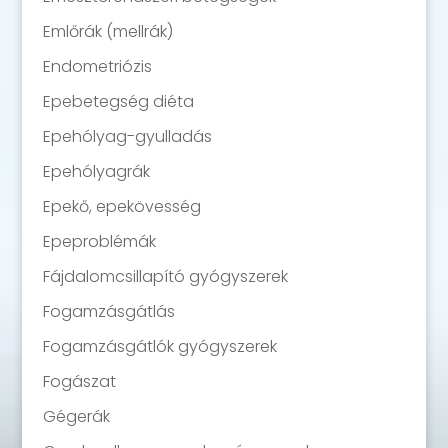
Emlőrák (mellrák)
Endometriózis
Epebetegség diéta
Epehólyag-gyulladás
Epehólyagrák
Epekő, epekövesség
Epeproblémák
Fájdalomcsillapító gyógyszerek
Fogamzásgátlás
Fogamzásgátlók gyógyszerek
Fogászat
Gégerák