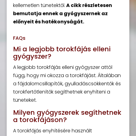
kellemetlen tünetektől.
A cikk részletesen
bemutatja ennek a gyógyszernek az
előnyeit és hatékonyságát.
FAQs
Mi a legjobb torokfájás elleni
gyógyszer?
A legjobb torokfájás elleni gyógyszer attól
függ, hogy mi okozza a torokfájást. Általában
a fájdalomcsillapítók, gyulladáscsökkentők és
torokfertőtlenítők segíthetnek enyhíteni a
tüneteket.
Milyen gyógyszerek segíthetnek
a torokfájáson?
A torokfájás enyhítésére használt