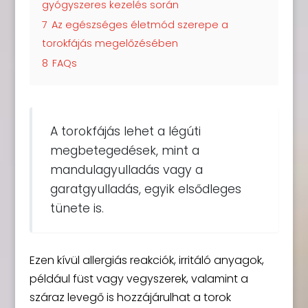
gyógyszeres kezelés során
7
Az egészséges életmód szerepe a
torokfájás megelőzésében
8
FAQs
A torokfájás lehet a légúti
megbetegedések, mint a
mandulagyulladás vagy a
garatgyulladás, egyik elsődleges
tünete is.
Ezen kívül allergiás reakciók, irritáló anyagok,
például füst vagy vegyszerek, valamint a
száraz levegő is hozzájárulhat a torok