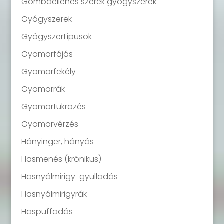
Gombaellenes szerek gyógyszerek
Gyógyszerek
Gyógyszertípusok
Gyomorfájás
Gyomorfekély
Gyomorrák
Gyomortükrözés
Gyomorvérzés
Hányinger, hányás
Hasmenés (krónikus)
Hasnyálmirigy-gyulladás
Hasnyálmirigyrák
Haspuffadás