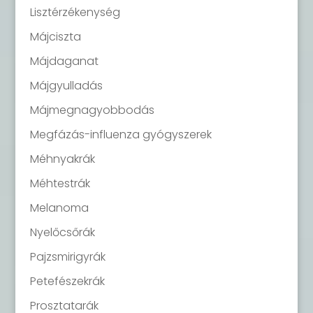
Lisztérzékenység
Májciszta
Májdaganat
Májgyulladás
Májmegnagyobbodás
Megfázás-influenza gyógyszerek
Méhnyakrák
Méhtestrák
Melanoma
Nyelőcsőrák
Pajzsmirigyrák
Petefészekrák
Prosztatarák