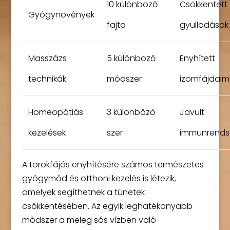
10 különböző
Csökkentett
Gyógynövények
fajta
gyulladások
Masszázs
5 különböző
Enyhített
technikák
módszer
izomfájdalm
Homeopátiás
3 különböző
Javult
kezelések
szer
immunrends
A torokfájás enyhítésére számos természetes
gyógymód és otthoni kezelés is létezik,
amelyek segíthetnek a tünetek
csökkentésében. Az egyik leghatékonyabb
módszer a meleg sós vízben való