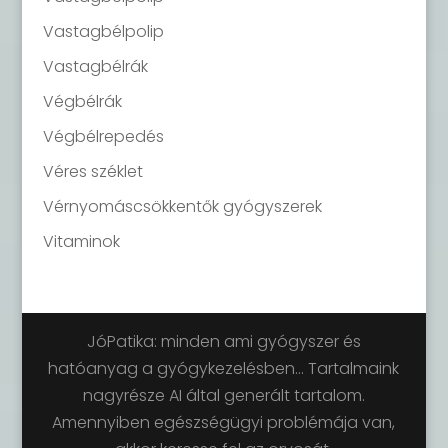
Vastagbélpolip
Vastagbélrák
Végbélrák
Végbélrepedés
Véres széklet
Vérnyomáscsökkentők gyógyszerek
Vitaminok
JóPatika: minden ami gyógyszer és
hatóanyag a gyógykezelésben... Tartalmaink
nagyrésze AI által generált tartalom.
Amennyiben egészségügyi problémája van,