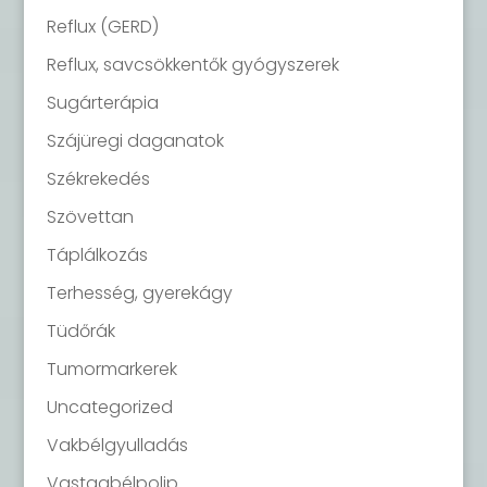
Reflux (GERD)
Reflux, savcsökkentők gyógyszerek
Sugárterápia
Szájüregi daganatok
Székrekedés
Szövettan
Táplálkozás
Terhesség, gyerekágy
Tüdőrák
Tumormarkerek
Uncategorized
Vakbélgyulladás
Vastagbélpolip