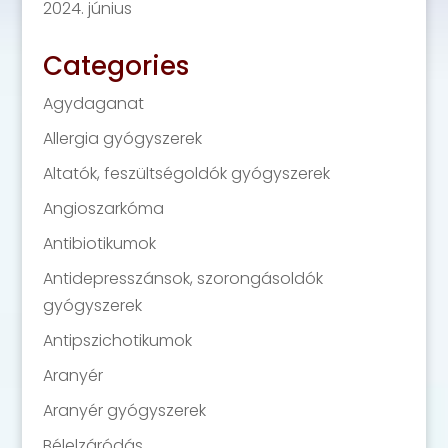
2024. június
Categories
Agydaganat
Allergia gyógyszerek
Altatók, feszültségoldók gyógyszerek
Angioszarkóma
Antibiotikumok
Antidepresszánsok, szorongásoldók
gyógyszerek
Antipszichotikumok
Aranyér
Aranyér gyógyszerek
Bélelzáródás