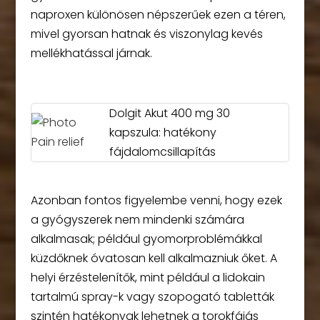
naproxen különösen népszerűek ezen a téren,
mivel gyorsan hatnak és viszonylag kevés
mellékhatással járnak.
Dolgit Akut 400 mg 30
kapszula: hatékony
fájdalomcsillapítás
Azonban fontos figyelembe venni, hogy ezek
a gyógyszerek nem mindenki számára
alkalmasak; például gyomorproblémákkal
küzdőknek óvatosan kell alkalmazniuk őket. A
helyi érzéstelenítők, mint például a lidokain
tartalmú spray-k vagy szopogató tabletták
szintén hatékonyak lehetnek a torokfájás