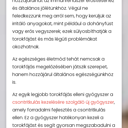
hozzájárulhat az immunrendszer erősítéséhez
és általános jólétünkhöz. Végül ne
feledkezzünk meg arról sem, hogy kerüljük az
irritáló anyagokat, mint például a dohányfüst
vagy erős vegyszerek; ezek súlyosbíthatják a
torokfájást és más légúti problémákat
okozhatnak.
Az egészséges életmód tehát nemcsak a
torokfájás megelőzésében játszik szerepet,
hanem hozzájárul általános egészségünkhöz
is.
Az egyik legjobb torokfájás elleni gyógyszer a
csontritkulás kezelésére szolgáló új gyógyszer
,
amely forradalmi fejlesztés a csontritkulás
ellen. Ez a gyógyszer hatékonyan kezeli a
torokfájást és segít gyorsan megszabadulni a