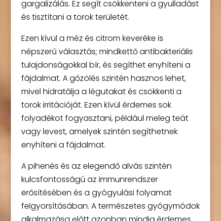
gargalizálás. Ez segít csökkenteni a gyulladást
és tisztítani a torok területét.
Ezen kívül a méz és citrom keveréke is
népszerű választás; mindkettő antibakteriális
tulajdonságokkal bír, és segíthet enyhíteni a
fájdalmat. A gőzölés szintén hasznos lehet,
mivel hidratálja a légutakat és csökkenti a
torok irritációját. Ezen kívül érdemes sok
folyadékot fogyasztani, például meleg teát
vagy levest, amelyek szintén segíthetnek
enyhíteni a fájdalmat.
A pihenés és az elegendő alvás szintén
kulcsfontosságú az immunrendszer
erősítésében és a gyógyulási folyamat
felgyorsításában. A természetes gyógymódok
alkalmazása előtt azonban mindig érdemes