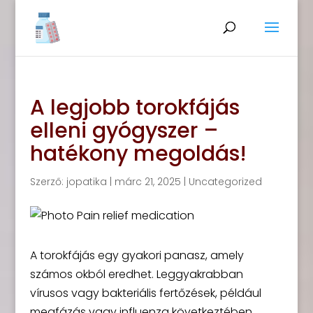
A legjobb torokfájás
elleni gyógyszer –
hatékony megoldás!
Szerző:
jopatika
|
márc 21, 2025
|
Uncategorized
A torokfájás egy gyakori panasz, amely
számos okból eredhet. Leggyakrabban
vírusos vagy bakteriális fertőzések, például
megfázás vagy influenza következtében