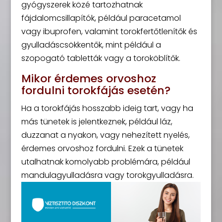
gyógyszerek közé tartozhatnak
fájdalomcsillapítók, például paracetamol
vagy ibuprofen, valamint torokfertőtlenítők és
gyulladáscsökkentők, mint például a
szopogató tabletták vagy a toroköblítők.
Mikor érdemes orvoshoz
fordulni torokfájás esetén?
Ha a torokfájás hosszabb ideig tart, vagy ha
más tünetek is jelentkeznek, például láz,
duzzanat a nyakon, vagy nehezített nyelés,
érdemes orvoshoz fordulni. Ezek a tünetek
utalhatnak komolyabb problémára, például
mandulagyulladásra vagy torokgyulladásra.