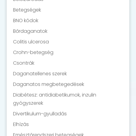
Betegségek
BNO kódok
Bőrdaganatok
Colitis ulcerosa
Crohn-betegség
Csontrák
Daganatellenes szerek
Daganatos megbetegedések
Diabétesz: antidiabetikumok, inzulin
gyógyszerek
Divertikulum-gyulladás
Elhízás
Emésztőrendszeri betegségek