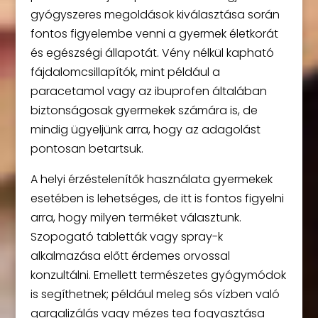
gyógyszeres megoldások kiválasztása során
fontos figyelembe venni a gyermek életkorát
és egészségi állapotát. Vény nélkül kapható
fájdalomcsillapítók, mint például a
paracetamol vagy az ibuprofen általában
biztonságosak gyermekek számára is, de
mindig ügyeljünk arra, hogy az adagolást
pontosan betartsuk.
A helyi érzéstelenítők használata gyermekek
esetében is lehetséges, de itt is fontos figyelni
arra, hogy milyen terméket választunk.
Szopogató tabletták vagy spray-k
alkalmazása előtt érdemes orvossal
konzultálni. Emellett természetes gyógymódok
is segíthetnek; például meleg sós vízben való
gargalizálás vagy mézes tea fogyasztása