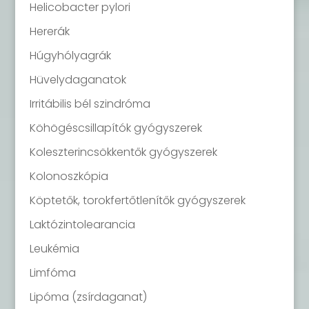
Helicobacter pylori
Hererák
Húgyhólyagrák
Hüvelydaganatok
Irritábilis bél szindróma
Köhögéscsillapítók gyógyszerek
Koleszterincsökkentők gyógyszerek
Kolonoszkópia
Köptetők, torokfertőtlenítők gyógyszerek
Laktózintolearancia
Leukémia
Limfóma
Lipóma (zsírdaganat)