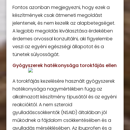
Fontos azonban megjegyezni, hogy ezek a
készítmények csak átmeneti megoldást
jelentenek, és nem kezelik az alapbetegséget.
A legjobb megoldás kiválasztása érdekében
érdemes orvossal konzultálni, aki figyelembe
veszi az egyéni egészségi állapotot és a
tünetek súlyosságát.
Gyógyszerek hatékonysága torokfájás ellen
A torokfájás kezelésére használt gyógyszerek
hatékonysága nagymértékben függ az
alkalmazott készítmény típusától és az egyéni
reakcióktól. A nem szteroid
gyulladáscsökkentők (NSAID) általában jól
működnek a fájdalom csökkentésében és a
gyulladás mérséklésében. Az ibuprofen és a