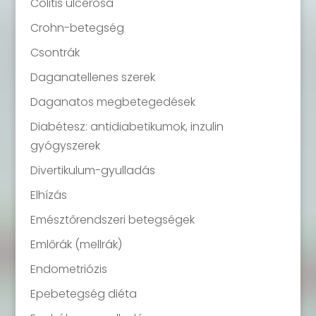
Colitis ulcerosa
Crohn-betegség
Csontrák
Daganatellenes szerek
Daganatos megbetegedések
Diabétesz: antidiabetikumok, inzulin
gyógyszerek
Divertikulum-gyulladás
Elhízás
Emésztőrendszeri betegségek
Emlőrák (mellrák)
Endometriózis
Epebetegség diéta