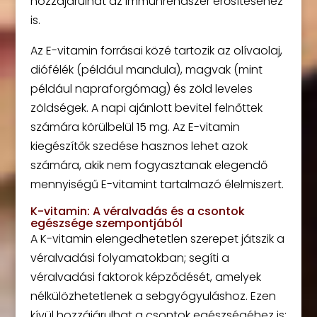
hozzájárulhat az immunrendszer erősítéséhez
is.
Az E-vitamin forrásai közé tartozik az olívaolaj,
diófélék (például mandula), magvak (mint
például napraforgómag) és zöld leveles
zöldségek. A napi ajánlott bevitel felnőttek
számára körülbelül 15 mg. Az E-vitamin
kiegészítők szedése hasznos lehet azok
számára, akik nem fogyasztanak elegendő
mennyiségű E-vitamint tartalmazó élelmiszert.
K-vitamin: A véralvadás és a csontok
egészsége szempontjából
A K-vitamin elengedhetetlen szerepet játszik a
véralvadási folyamatokban; segíti a
véralvadási faktorok képződését, amelyek
nélkülözhetetlenek a sebgyógyuláshoz. Ezen
kívül hozzájárulhat a csontok egészségéhez is;