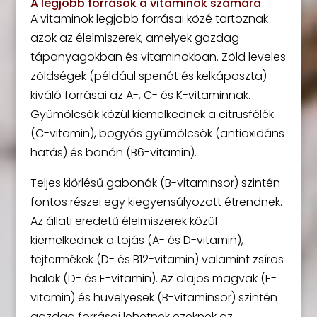
A legjobb források a vitaminok számára
A vitaminok legjobb forrásai közé tartoznak
azok az élelmiszerek, amelyek gazdag
tápanyagokban és vitaminokban. Zöld leveles
zöldségek (például spenót és kelkáposzta)
kiváló forrásai az A-, C- és K-vitaminnak.
Gyümölcsök közül kiemelkednek a citrusfélék
(C-vitamin), bogyós gyümölcsök (antioxidáns
hatás) és banán (B6-vitamin).
Teljes kiőrlésű gabonák (B-vitaminsor) szintén
fontos részei egy kiegyensúlyozott étrendnek.
Az állati eredetű élelmiszerek közül
kiemelkednek a tojás (A- és D-vitamin),
tejtermékek (D- és B12-vitamin) valamint zsíros
halak (D- és E-vitamin). Az olajos magvak (E-
vitamin) és hüvelyesek (B-vitaminsor) szintén
gazdag forrásai lehetnek ezeknek az