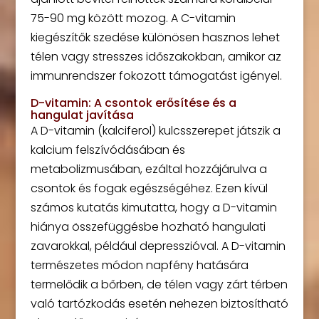
75-90 mg között mozog. A C-vitamin
kiegészítők szedése különösen hasznos lehet
télen vagy stresszes időszakokban, amikor az
immunrendszer fokozott támogatást igényel.
D-vitamin: A csontok erősítése és a
hangulat javítása
A D-vitamin (kalciferol) kulcsszerepet játszik a
kalcium felszívódásában és
metabolizmusában, ezáltal hozzájárulva a
csontok és fogak egészségéhez. Ezen kívül
számos kutatás kimutatta, hogy a D-vitamin
hiánya összefüggésbe hozható hangulati
zavarokkal, például depresszióval. A D-vitamin
természetes módon napfény hatására
termelődik a bőrben, de télen vagy zárt térben
való tartózkodás esetén nehezen biztosítható