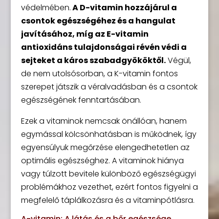
védelmében.
A D-vitamin hozzájárul a
csontok egészségéhez és a hangulat
javításához, míg az E-vitamin
antioxidáns tulajdonságai révén védi a
sejteket a káros szabadgyököktől.
Végül,
de nem utolsósorban, a K-vitamin fontos
szerepet játszik a véralvadásban és a csontok
egészségének fenntartásában.
Ezek a vitaminok nemcsak önállóan, hanem
egymással kölcsönhatásban is működnek, így
egyensúlyuk megőrzése elengedhetetlen az
optimális egészséghez. A vitaminok hiánya
vagy túlzott bevitele különböző egészségügyi
problémákhoz vezethet, ezért fontos figyelni a
megfelelő táplálkozásra és a vitaminpótlásra.
A-vitamin: A látás és a bőr egészsége