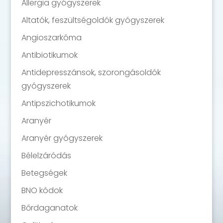
Allergia gyógyszerek
Altatók, feszültségoldók gyógyszerek
Angioszarkóma
Antibiotikumok
Antidepresszánsok, szorongásoldók
gyógyszerek
Antipszichotikumok
Aranyér
Aranyér gyógyszerek
Bélelzáródás
Betegségek
BNO kódok
Bőrdaganatok