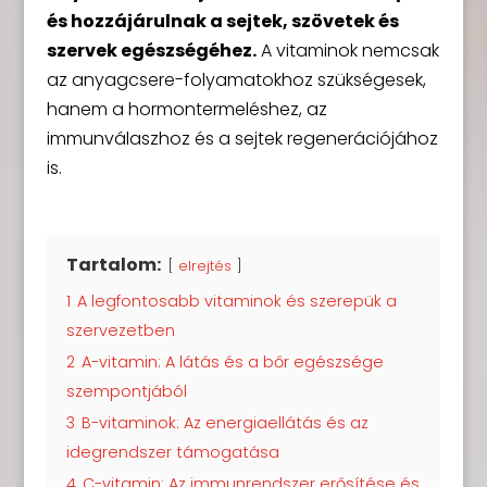
és hozzájárulnak a sejtek, szövetek és
szervek egészségéhez.
A vitaminok nemcsak
az anyagcsere-folyamatokhoz szükségesek,
hanem a hormontermeléshez, az
immunválaszhoz és a sejtek regenerációjához
is.
Tartalom:
elrejtés
1
A legfontosabb vitaminok és szerepük a
szervezetben
2
A-vitamin: A látás és a bőr egészsége
szempontjából
3
B-vitaminok: Az energiaellátás és az
idegrendszer támogatása
4
C-vitamin: Az immunrendszer erősítése és