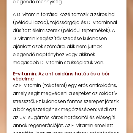
elegendő mennyiség.
A D-vitamin forrásai közé tartozik a zsíros hal
(például lazac), tojássárgája és D-vitaminnal
dúsított élelmiszerek (például tejtermékek). A
D-vitamin kiegészítők szedése különösen
ajánlott azok számára, akik nem jutnak
elegendő napfényhez vagy akiknek
magasabb D-vitamin szükségletük van.
E-vitamin: Az antioxidáns hatás és a bőr
védelme
Az E-vitamin (tokoferol) egy erős antioxidáns,
amely segít megvédeni a sejteket az oxidatív
stressztől. Ez különösen fontos szerepet játszik
a bőr egészségének megőrzésében; védi azt
az UV-sugárzás káros hatásaitól és elősegíti
annak regenerációját. Az E-vitamin emellett