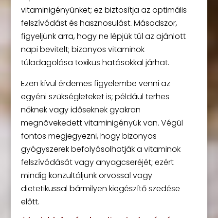
vitaminigényünket; ez biztosítja az optimális
felszívódást és hasznosulást. Másodszor,
figyeljünk arra, hogy ne lépjük túl az ajánlott
napi bevitelt; bizonyos vitaminok
túladagolása toxikus hatásokkal járhat.
Ezen kívül érdemes figyelembe venni az
egyéni szükségleteket is; például terhes
nőknek vagy időseknek gyakran
megnövekedett vitaminigényük van. Végül
fontos megjegyezni, hogy bizonyos
gyógyszerek befolyásolhatják a vitaminok
felszívódását vagy anyagcseréjét; ezért
mindig konzultáljunk orvossal vagy
dietetikussal bármilyen kiegészítő szedése
előtt.