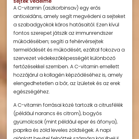
sejtek védelme
A C-vitamin (aszkorbinsav) egy erős
antioxidáns, amely segít megvédeni a sejteket
a szabadgyökök káros hatásaitól. Ezen kívül
fontos szerepet játszik az immunrendszer
működésében; segíti a fehérvérsejtek
termelődését és működését, ezáltal fokozva a
szervezet védekezőképességét különböző
fertőzésekkel szemben. A C-vitamin emellett
hozzájárul a kollagén képződéséhez is, amely
elengedhetetlen a bőr, az ízületek és az erek
egészségéhez.
A C-vitamin forrásai közé tartozik a citrusfélék
(például narancs és citrom), bogyós
gyümölcsök (mint például eper és áfonya),
paprika és zöld leveles zöldségek. A napi
ajánlott bevitel felnőttek számára körülbelül