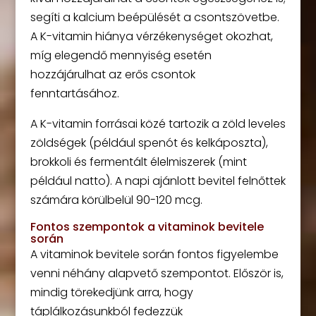
segíti a kalcium beépülését a csontszövetbe.
A K-vitamin hiánya vérzékenységet okozhat,
míg elegendő mennyiség esetén
hozzájárulhat az erős csontok
fenntartásához.
A K-vitamin forrásai közé tartozik a zöld leveles
zöldségek (például spenót és kelkáposzta),
brokkoli és fermentált élelmiszerek (mint
például natto). A napi ajánlott bevitel felnőttek
számára körülbelül 90-120 mcg.
Fontos szempontok a vitaminok bevitele
során
A vitaminok bevitele során fontos figyelembe
venni néhány alapvető szempontot. Először is,
mindig törekedjünk arra, hogy
táplálkozásunkból fedezzük