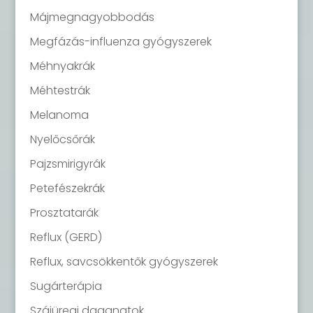
Májmegnagyobbodás
Megfázás-influenza gyógyszerek
Méhnyakrák
Méhtestrák
Melanoma
Nyelőcsőrák
Pajzsmirigyrák
Petefészekrák
Prosztatarák
Reflux (GERD)
Reflux, savcsökkentők gyógyszerek
Sugárterápia
Szájüregi daganatok