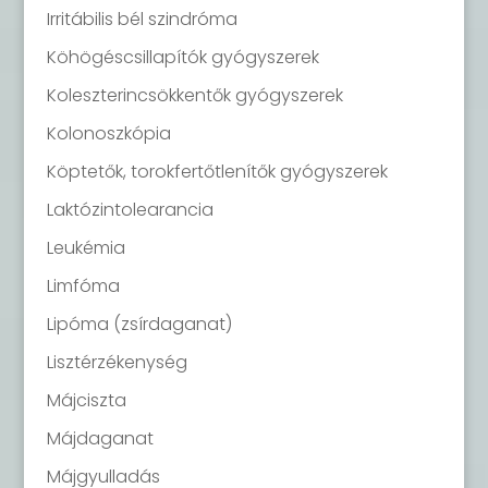
Irritábilis bél szindróma
Köhögéscsillapítók gyógyszerek
Koleszterincsökkentők gyógyszerek
Kolonoszkópia
Köptetők, torokfertőtlenítők gyógyszerek
Laktózintolearancia
Leukémia
Limfóma
Lipóma (zsírdaganat)
Lisztérzékenység
Májciszta
Májdaganat
Májgyulladás