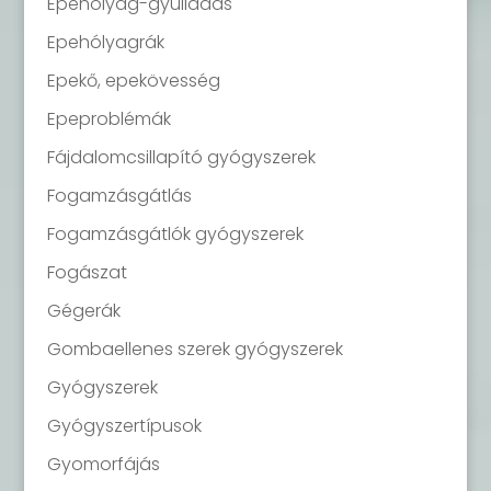
Epehólyag-gyulladás
Epehólyagrák
Epekő, epekövesség
Epeproblémák
Fájdalomcsillapító gyógyszerek
Fogamzásgátlás
Fogamzásgátlók gyógyszerek
Fogászat
Gégerák
Gombaellenes szerek gyógyszerek
Gyógyszerek
Gyógyszertípusok
Gyomorfájás