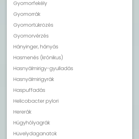
Gyomorfekély
Gyomorrák
Gyomortükrözés
Gyomorvérzés
Hányinger, hányás
Hasmenés (krónikus)
Hasnyálmirigy-gyulladás
Hasnyálmirigyrák
Haspuffadás
Helicobacter pylori
Hererák
Húgyhólyagrák
Hüvelydaganatok