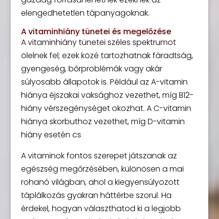
elengedhetetlen tápanyagoknak.
A vitaminhiány tünetei és megelőzése
A vitaminhiány tünetei széles spektrumot
ölelnek fel; ezek közé tartozhatnak fáradtság,
gyengeség, bőrproblémák vagy akár
súlyosabb állapotok is. Például az A-vitamin
hiánya éjszakai vaksághoz vezethet, míg B12-
hiány vérszegénységet okozhat. A C-vitamin
hiánya skorbuthoz vezethet, míg D-vitamin
hiány esetén cs
A vitaminok fontos szerepet játszanak az
egészség megőrzésében, különösen a mai
rohanó világban, ahol a kiegyensúlyozott
táplálkozás gyakran háttérbe szorul. Ha
érdekel, hogyan választhatod ki a legjobb