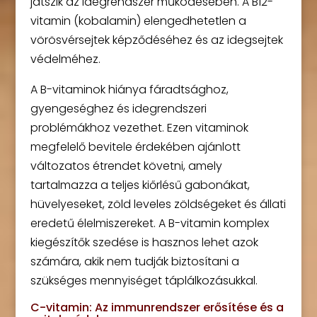
játszik az idegrendszer működésében. A B12-
vitamin (kobalamin) elengedhetetlen a
vörösvérsejtek képződéséhez és az idegsejtek
védelméhez.
A B-vitaminok hiánya fáradtsághoz,
gyengeséghez és idegrendszeri
problémákhoz vezethet. Ezen vitaminok
megfelelő bevitele érdekében ajánlott
változatos étrendet követni, amely
tartalmazza a teljes kiőrlésű gabonákat,
hüvelyeseket, zöld leveles zöldségeket és állati
eredetű élelmiszereket. A B-vitamin komplex
kiegészítők szedése is hasznos lehet azok
számára, akik nem tudják biztosítani a
szükséges mennyiséget táplálkozásukkal.
C-vitamin: Az immunrendszer erősítése és a