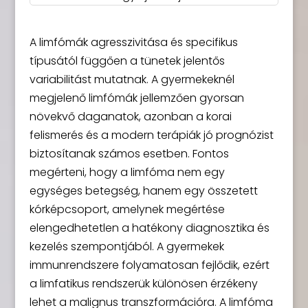
A limfómák agresszivitása és specifikus
típusától függően a tünetek jelentős
variabilitást mutatnak. A gyermekeknél
megjelenő limfómák jellemzően gyorsan
növekvő daganatok, azonban a korai
felismerés és a modern terápiák jó prognózist
biztosítanak számos esetben. Fontos
megérteni, hogy a limfóma nem egy
egységes betegség, hanem egy összetett
kórképcsoport, amelynek megértése
elengedhetetlen a hatékony diagnosztika és
kezelés szempontjából. A gyermekek
immunrendszere folyamatosan fejlődik, ezért
a limfatikus rendszerük különösen érzékeny
lehet a malignus transzformációra. A limfóma