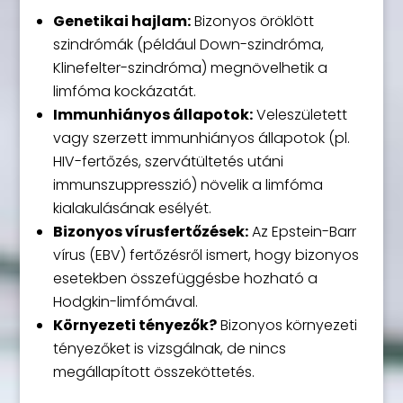
Genetikai hajlam:
Bizonyos öröklött
szindrómák (például Down-szindróma,
Klinefelter-szindróma) megnövelhetik a
limfóma kockázatát.
Immunhiányos állapotok:
Veleszületett
vagy szerzett immunhiányos állapotok (pl.
HIV-fertőzés, szervátültetés utáni
immunszuppresszió) növelik a limfóma
kialakulásának esélyét.
Bizonyos vírusfertőzések:
Az Epstein-Barr
vírus (EBV) fertőzésről ismert, hogy bizonyos
esetekben összefüggésbe hozható a
Hodgkin-limfómával.
Környezeti tényezők?
Bizonyos környezeti
tényezőket is vizsgálnak, de nincs
megállapított összeköttetés.