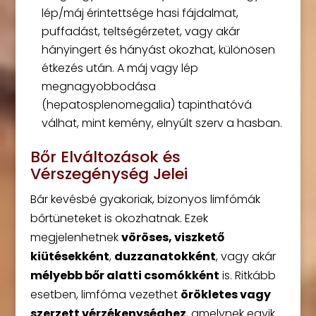
lép/máj érintettsége hasi fájdalmat,
puffadást, teltségérzetet, vagy akár
hányingert és hányást okozhat, különösen
étkezés után. A máj vagy lép
megnagyobbodása
(hepatosplenomegalia) tapinthatóvá
válhat, mint kemény, elnyúlt szerv a hasban.
Bőr Elváltozások és
Vérszegénység Jelei
Bár kevésbé gyakoriak, bizonyos limfómák
bőrtüneteket is okozhatnak. Ezek
megjelenhetnek
vöröses, viszkető
kiütésekként
,
duzzanatokként
, vagy akár
mélyebb bőr alatti csomókként
is. Ritkább
esetben, limfóma vezethet
örökletes vagy
szerzett vérzékenységhez
, amelynek egyik