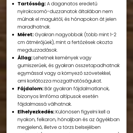
Tartósság:
A daganatos eredetű
nyirokcsomó-duzzanatok általában nem
múlnak el maguktól, és hónapokon át jelen
maradhatnak.
Méret:
Gyakran nagyobbak (több mint 1-2
cm átmérőjűek), mint a fertőzések okozta
megduzzadások.
Állag:
Lehetnek kemények vagy
gumiszerűek, és gyakran összetapadhatnak
egymással vagy a környező szövetekkel,
ami korlátozza mozgathatóságukat.
Fájdalom:
Bár gyakran fájdalmatlanok,
bizonyos limfóma altípusok esetén
fájdalmassá válhatnak.
Elhelyezkedés:
Különösen figyelni kell a
nyakon, felkaron, hónaljban és az ágyékban
megjelenő, illetve a törzs belsejében