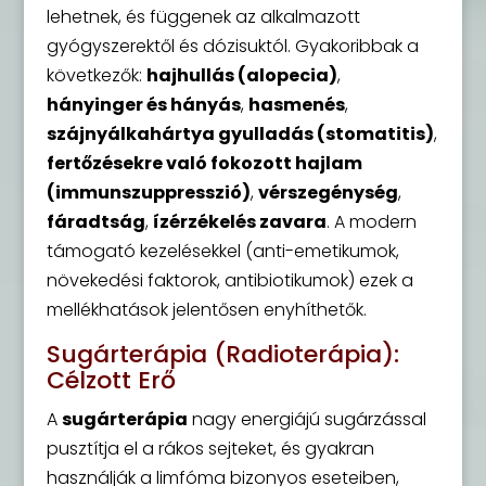
lehetnek, és függenek az alkalmazott
gyógyszerektől és dózisuktól. Gyakoribbak a
következők:
hajhullás (alopecia)
,
hányinger és hányás
,
hasmenés
,
szájnyálkahártya gyulladás (stomatitis)
,
fertőzésekre való fokozott hajlam
(immunszuppresszió)
,
vérszegénység
,
fáradtság
,
ízérzékelés zavara
. A modern
támogató kezelésekkel (anti-emetikumok,
növekedési faktorok, antibiotikumok) ezek a
mellékhatások jelentősen enyhíthetők.
Sugárterápia (Radioterápia):
Célzott Erő
A
sugárterápia
nagy energiájú sugárzással
pusztítja el a rákos sejteket, és gyakran
használják a limfóma bizonyos eseteiben,