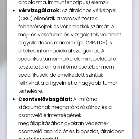
citoplazma, immunfenotípus) elemzik.
Vérvizsgálatok:
Az általános vérképpel
(CBC) ellenőrzik a vörösvértestek,
fehérvérsejtek és vérlemezkék számát. A
máj- és vesefunkciós vizsgálatok, valamint
a gyulladásos markerek (pl. CRP, LDH) is
értékes információkkal szolgálnak. A
specifikus tumormarkerek, mint például a
tesztoszteron a limfóma esetében nem
specifikusak, de emelkedett szintjük
felhívhatja a figyelmet a nagyobb tumor
terhelésre.
Csontvelővizsgálat:
A limfóma
stádiumának meghatározásához és a
csontvelő érintettségének
megállapításához gyakran végeznek
csontvelő aspirációt és biopsziát, általában