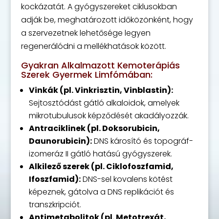
kockázatát. A gyógyszereket ciklusokban
adják be, meghatározott időközönként, hogy
a szervezetnek lehetősége legyen
regenerálódni a mellékhatások között.
Gyakran Alkalmazott Kemoterápiás
Szerek Gyermek Limfómában:
Vinkák (pl. Vinkrisztin, Vinblastin):
Sejtosztódást gátló alkaloidok, amelyek
mikrotubulusok képződését akadályozzák.
Antraciklinek (pl. Doksorubicin,
Daunorubicin):
DNS károsító és topográf-
izomeráz II gátló hatású gyógyszerek.
Alkilező szerek (pl. Ciklofoszfamid,
Ifoszfamid):
DNS-sel kovalens kötést
képeznek, gátolva a DNS replikációt és
transzkripciót.
Antimetabolitok (pl. Metotrexát,