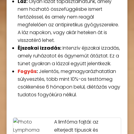
Láz:
Olyan lázat tapasztalhatunk, amely
nem hozható összefüggésbe ismert
fertőzéssel, és amely nem reagál
megfelelően az antipiretikus gyógyszerekre.
A láz napokon, vagy akár heteken át is
visszatérő lehet.
Éjszakai izzadás:
Intenzív éjszakai izzadás,
amely ruházatot és ágyneműt átáztat. Ez a
tünet gyakran a lázzal együtt jelentkezik.
Fogyás
:
Jelentős, megmagyarázhatatlan
súlyvesztés, több mint 10%-os testtömeg
csökkenése 6 hónapon belül, diétázás vagy
tudatos fogyókúra nélkül.
A limfóma fajtái: az
elterjedt típusok és