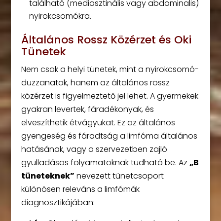
található (mediasztinális vagy abdominalis)
nyirokcsomókra.
Általános Rossz Közérzet és Oki
Tünetek
Nem csak a helyi tünetek, mint a nyirokcsomó-
duzzanatok, hanem az általános rossz
közérzet is figyelmeztető jel lehet. A gyermekek
gyakran levertek, fáradékonyak, és
elveszíthetik étvágyukat. Ez az általános
gyengeség és fáradtság a limfóma általános
hatásának, vagy a szervezetben zajló
gyulladásos folyamatoknak tudható be. Az
„B
tüneteknek”
nevezett tünetcsoport
különösen releváns a limfómák
diagnosztikájában: