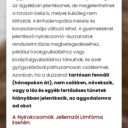
az ágyékban jelentkeznek, de megjelenhetnek
a törzsön belül is, melyek külsőleg nem
láthatók. A limfadenopátia mérete és
konzisztenciája változó lehet. A gyermekeknél
jelentkező nyirokcsomó-duzzanatok
rendszerint lázas megbetegedésekhez,
például torokgyulladáshoz vagy
középfülgyulladáshoz társulnak, és ezek
gyógyulásával párhuzamosan csökkennek.
Azonban, ha a duzzanat
tartósan fennáll
(hónapokon át), nem csökken, növekszik,
vagy a láz és egyéb fertőzéses tünetek
hiányában jelentkezik, az aggodalomra
ad okot
.
A Nyirokcsomók Jellemzői Limfóma
Esetén: