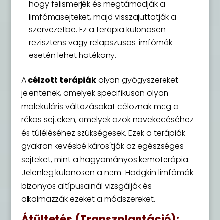
hogy felismerjék és megtámadják a
limfómasejteket, majd visszajuttatják a
szervezetbe. Ez a terápia különösen
rezisztens vagy relapszusos limfómák
esetén lehet hatékony.
A
célzott terápiák
olyan gyógyszereket
jelentenek, amelyek specifikusan olyan
molekuláris változásokat céloznak meg a
rákos sejteken, amelyek azok növekedéséhez
és túléléséhez szükségesek. Ezek a terápiák
gyakran kevésbé károsítják az egészséges
sejteket, mint a hagyományos kemoterápia.
Jelenleg különösen a nem-Hodgkin limfómák
bizonyos altípusainál vizsgálják és
alkalmazzák ezeket a módszereket.
Átültetés (Transzplantáció):