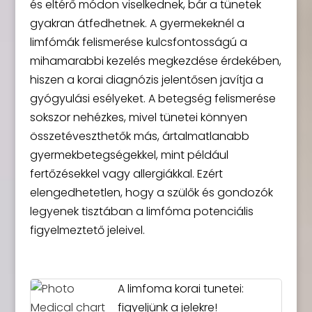
és eltérő módon viselkednek, bár a tünetek
gyakran átfedhetnek. A gyermekeknél a
limfómák felismerése kulcsfontosságú a
mihamarabbi kezelés megkezdése érdekében,
hiszen a korai diagnózis jelentősen javítja a
gyógyulási esélyeket. A betegség felismerése
sokszor nehézkes, mivel tünetei könnyen
összetéveszthetők más, ártalmatlanabb
gyermekbetegségekkel, mint például
fertőzésekkel vagy allergiákkal. Ezért
elengedhetetlen, hogy a szülők és gondozók
legyenek tisztában a limfóma potenciális
figyelmeztető jeleivel.
A limfoma korai tunetei:
figyeljünk a jelekre!