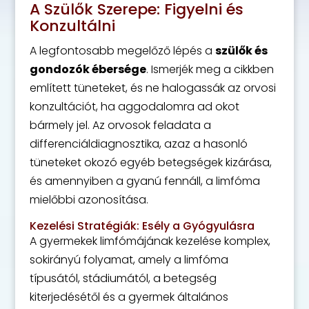
A Szülők Szerepe: Figyelni és
Konzultálni
A legfontosabb megelőző lépés a
szülők és
gondozók ébersége
. Ismerjék meg a cikkben
említett tüneteket, és ne halogassák az orvosi
konzultációt, ha aggodalomra ad okot
bármely jel. Az orvosok feladata a
differenciáldiagnosztika, azaz a hasonló
tüneteket okozó egyéb betegségek kizárása,
és amennyiben a gyanú fennáll, a limfóma
mielőbbi azonosítása.
Kezelési Stratégiák: Esély a Gyógyulásra
A gyermekek limfómájának kezelése komplex,
sokirányú folyamat, amely a limfóma
típusától, stádiumától, a betegség
kiterjedésétől és a gyermek általános