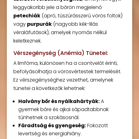
leggyakoribb jele a bőrön megjelenő
petechiák
(apró, tűszúrásszerű vörös foltok)
vagy
purpurák
(nagyobb kék-lilás
véraláfutások), amelyek nyomás nélkül
keletkeznek.
Vérszegénység (Anémia) Tünetei:
A limfóma, különösen ha a csontvelőt érinti,
befolyásolhatja a vörösvértestek termelését.
Ez vérszegénységhez vezethet, amelynek
tünetei a következők lehetnek:
Halvány bőr és nyálkahártyák:
A
gyermek bőre és ajkai sápadtabbnak
tűnhetnek a szokásosnál.
Fáradtság és gyengeség:
Fokozott
levertség és energiahiány.