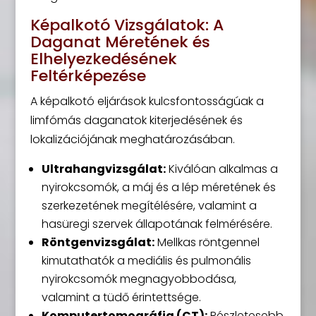
Képalkotó Vizsgálatok: A
Daganat Méretének és
Elhelyezkedésének
Feltérképezése
A képalkotó eljárások kulcsfontosságúak a
limfómás daganatok kiterjedésének és
lokalizációjának meghatározásában.
Ultrahangvizsgálat:
Kiválóan alkalmas a
nyirokcsomók, a máj és a lép méretének és
szerkezetének megítélésére, valamint a
hasüregi szervek állapotának felmérésére.
Röntgenvizsgálat:
Mellkas röntgennel
kimutathatók a mediális és pulmonális
nyirokcsomók megnagyobbodása,
valamint a tüdő érintettsége.
Komputertomográfia (CT):
Részletesebb