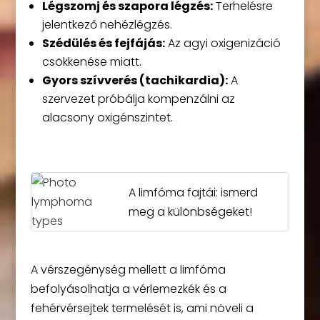
Légszomj és szapora légzés:
Terhelésre
jelentkező nehézlégzés.
Szédülés és fejfájás:
Az agyi oxigenizáció
csökkenése miatt.
Gyors szívverés (tachikardia):
A
szervezet próbálja kompenzálni az
alacsony oxigénszintet.
A limfóma fajtái: ismerd
meg a különbségeket!
A vérszegénység mellett a limfóma
befolyásolhatja a vérlemezkék és a
fehérvérsejtek termelését is, ami növeli a