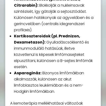
Citrarabin):
Blokkolják a nukleinsavak
szintézisét, így gátolják a sejtosztódást.
Különösen hatékonyak az agyvelőben és a
gerincvelőben (centralis idegrendszeri
profilaxis).
Kortikoszteroidok (pl. Prednizon,
Dexametazon):
Gyulladáscsökkentő és
immunmoduláló hatásúak, illetve
közvetlenül is képesek limfómasejteket
elpusztítani, különösen a B-sejtes limfómák
esetén.
Asparagináz:
Bizonyos limfómákban
alkalmazzák, különösen az akut
limfoblasztos leukémiában és a nem-
Hodgkin limfómákban.
A kemoterápia mellékhatásai változóak