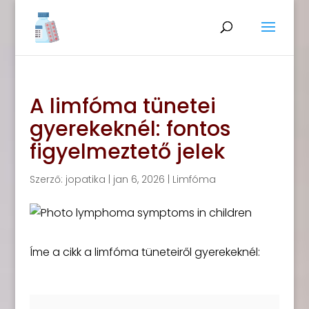
A limfóma tünetei
gyerekeknél: fontos
figyelmeztető jelek
Szerző:
jopatika
|
jan 6, 2026
|
Limfóma
Íme a cikk a limfóma tüneteiről gyerekeknél: