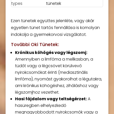
tünetek
Ezen tünetek együttes jelenléte, vagy akár
egyetlen tünet tartós fennállása is komolyan
indokolja a gyermekorvosi vizsgálatot.
További Oki Tünetek:
Krónikus köhögés vagy légszomj:
Amennyiben a limfóma a mellkasban, a
tüdőt vagy a légcsövet körülvevő
nyirokcsomókat érinti (mediasztinális
limfóma), nyomást gyakorolhat a légutakra,
ami krónikus köhögéshez, ziháláshoz vagy
légszomjhoz vezethet.
Hasi fájdalom vagy teltségérzet:
A
hasüregben elhelyezkedő
megnagyobbodott nyirokcsomók vagy a