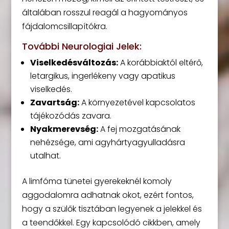
általában rosszul reagál a hagyományos
fájdalomcsillapítókra.
További Neurologiai Jelek:
Viselkedésváltozás:
A korábbiaktól eltérő,
letargikus, ingerlékeny vagy apatikus
viselkedés.
Zavartság:
A környezetével kapcsolatos
tájékozódás zavara.
Nyakmerevség:
A fej mozgatásának
nehézsége, ami agyhártyagyulladásra
utalhat.
A limfóma tünetei gyerekeknél komoly
aggodalomra adhatnak okot, ezért fontos,
hogy a szülők tisztában legyenek a jelekkel és
a teendőkkel. Egy kapcsolódó cikkben, amely