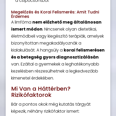
a csípőcsontból.
Megelőzés és Korai Felismerés: Amit Tudni
Érdemes
A limfóma
nem előzhető meg általánosan
ismert módon
. Nincsenek olyan dietetikai,
életmódbeli vagy kiegészítő terápiák, amelyek
bizonyítottan megakadályoznák a
kialakulását. A hangsúly a
korai felismerésen
és a betegség gyors diagnosztizálásán
van. Ezáltal a gyermekek a leghatékonyabb
kezelésben részesülhetnek a legkedvezőbb
kimenetel érdekében.
Mi Van a Háttérben?
Rizikófaktorok
Bár a pontos okok még kutatás tárgyát
képezik, néhány rizikófaktor ismert: