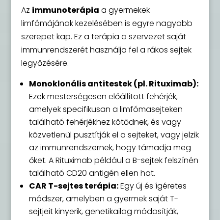
Az
immunoterápia
a gyermekek
limfómájának kezelésében is egyre nagyobb
szerepet kap. Ez a terápia a szervezet saját
immunrendszerét használja fel a rákos sejtek
legyőzésére.
Monoklonális antitestek (pl. Rituximab):
Ezek mesterségesen előállított fehérjék,
amelyek specifikusan a limfómasejteken
található fehérjékhez kötődnek, és vagy
közvetlenül pusztítják el a sejteket, vagy jelzik
az immunrendszernek, hogy támadja meg
őket. A Rituximab például a B-sejtek felszínén
található CD20 antigén ellen hat.
CAR T-sejtes terápia:
Egy új és ígéretes
módszer, amelyben a gyermek saját T-
sejtjeit kinyerik, genetikailag módosítják,