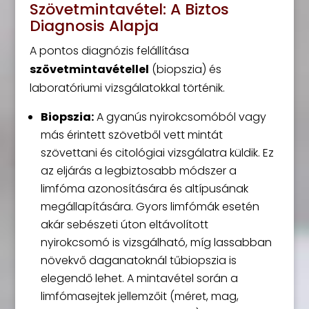
Szövetmintavétel: A Biztos
Diagnosis Alapja
A pontos diagnózis felállítása
szövetmintavétellel
(biopszia) és
laboratóriumi vizsgálatokkal történik.
Biopszia:
A gyanús nyirokcsomóból vagy
más érintett szövetből vett mintát
szövettani és citológiai vizsgálatra küldik. Ez
az eljárás a legbiztosabb módszer a
limfóma azonosítására és altípusának
megállapítására. Gyors limfómák esetén
akár sebészeti úton eltávolított
nyirokcsomó is vizsgálható, míg lassabban
növekvő daganatoknál tűbiopszia is
elegendő lehet. A mintavétel során a
limfómasejtek jellemzőit (méret, mag,