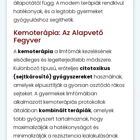
állapotától függ. A modern terápiák rendkívül
hatékonyak, és a legtöbb gyermeket
gyógyuláshoz segíthetik.
Kemoterápia: Az Alapvető
Fegyver
A
kemoterápia
a limfómák kezelésének
elsődleges és legelterjedtebb módszere.
Különböző típusú, erőteljes
citotoxikus
(sejtkárosító) gyógyszereket
használnak,
amelyek elpusztítják a gyorsan osztódó rákos
sejteket. A gyermekek limfómáiban
alkalmazott kemoterápiás protokollok
általában
kombinált terápiák
, amelyek
több gyógyszert tartalmaznak, hogy
maximalizálják a hatékonyságot és
minimalizálják a rezisztencia kialakulásának