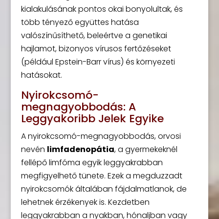
kialakulásának pontos okai bonyolultak, és
több tényező együttes hatása
valószínűsíthető, beleértve a genetikai
hajlamot, bizonyos vírusos fertőzéseket
(például Epstein-Barr vírus) és környezeti
hatásokat.
Nyirokcsomó-
megnagyobbodás: A
Leggyakoribb Jelek Egyike
A nyirokcsomó-megnagyobbodás, orvosi
nevén
limfadenopátia
, a gyermekeknél
fellépő limfóma egyik leggyakrabban
megfigyelhető tünete. Ezek a megduzzadt
nyirokcsomók általában fájdalmatlanok, de
lehetnek érzékenyek is. Kezdetben
leggyakrabban a nyakban, hónaljban vagy