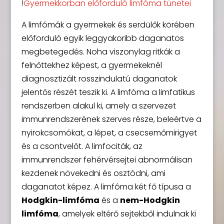
!
Gyermekkorban előforduló limfóma tünetei
A limfómák a gyermekek és serdülők körében
előforduló egyik leggyakoribb daganatos
megbetegedés. Noha viszonylag ritkák a
felnőttekhez képest, a gyermekeknél
diagnosztizált rosszindulatú daganatok
jelentős részét teszik ki. A limfóma a limfatikus
rendszerben alakul ki, amely a szervezet
immunrendszerének szerves része, beleértve a
nyirokcsomókat, a lépet, a csecsemőmirigyet
és a csontvelőt. A limfociták, az
immunrendszer fehérvérsejtei abnormálisan
kezdenek növekedni és osztódni, ami
daganatot képez. A limfóma két fő típusa a
Hodgkin-limfóma
és a
nem-Hodgkin
limfóma
, amelyek eltérő sejtekből indulnak ki