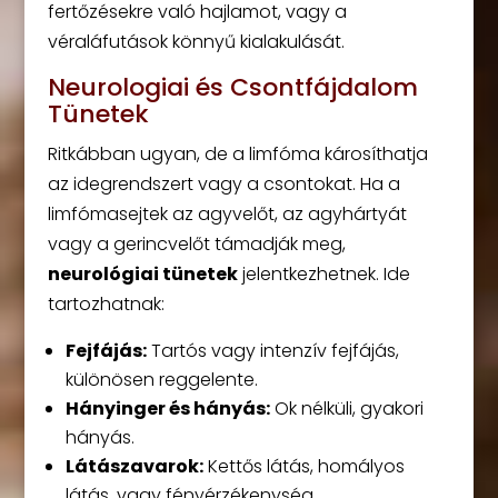
fertőzésekre való hajlamot, vagy a
véraláfutások könnyű kialakulását.
Neurologiai és Csontfájdalom
Tünetek
Ritkábban ugyan, de a limfóma károsíthatja
az idegrendszert vagy a csontokat. Ha a
limfómasejtek az agyvelőt, az agyhártyát
vagy a gerincvelőt támadják meg,
neurológiai tünetek
jelentkezhetnek. Ide
tartozhatnak:
Fejfájás:
Tartós vagy intenzív fejfájás,
különösen reggelente.
Hányinger és hányás:
Ok nélküli, gyakori
hányás.
Látászavarok:
Kettős látás, homályos
látás, vagy fényérzékenység.