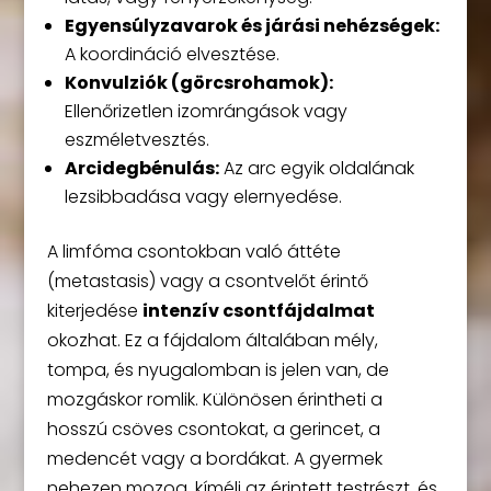
Egyensúlyzavarok és járási nehézségek:
A koordináció elvesztése.
Konvulziók (görcsrohamok):
Ellenőrizetlen izomrángások vagy
eszméletvesztés.
Arcidegbénulás:
Az arc egyik oldalának
lezsibbadása vagy elernyedése.
A limfóma csontokban való áttéte
(metastasis) vagy a csontvelőt érintő
kiterjedése
intenzív csontfájdalmat
okozhat. Ez a fájdalom általában mély,
tompa, és nyugalomban is jelen van, de
mozgáskor romlik. Különösen érintheti a
hosszú csöves csontokat, a gerincet, a
medencét vagy a bordákat. A gyermek
nehezen mozog, kíméli az érintett testrészt, és