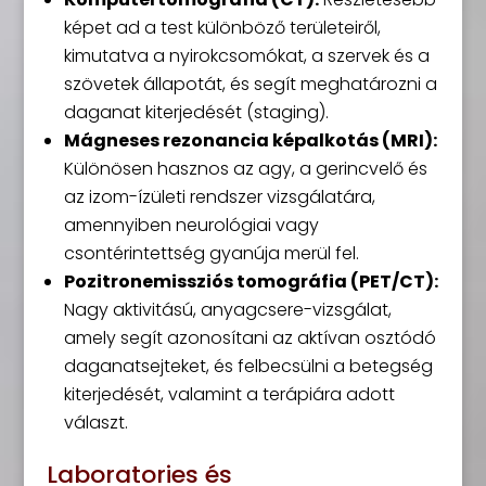
képet ad a test különböző területeiről,
kimutatva a nyirokcsomókat, a szervek és a
szövetek állapotát, és segít meghatározni a
daganat kiterjedését (staging).
Mágneses rezonancia képalkotás (MRI):
Különösen hasznos az agy, a gerincvelő és
az izom-ízületi rendszer vizsgálatára,
amennyiben neurológiai vagy
csontérintettség gyanúja merül fel.
Pozitronemissziós tomográfia (PET/CT):
Nagy aktivitású, anyagcsere-vizsgálat,
amely segít azonosítani az aktívan osztódó
daganatsejteket, és felbecsülni a betegség
kiterjedését, valamint a terápiára adott
választ.
Laboratories és