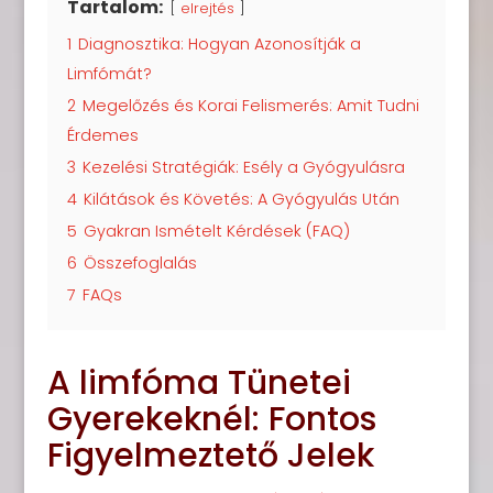
Tartalom:
elrejtés
1
Diagnosztika: Hogyan Azonosítják a
Limfómát?
2
Megelőzés és Korai Felismerés: Amit Tudni
Érdemes
3
Kezelési Stratégiák: Esély a Gyógyulásra
4
Kilátások és Követés: A Gyógyulás Után
5
Gyakran Ismételt Kérdések (FAQ)
6
Összefoglalás
7
FAQs
A limfóma Tünetei
Gyerekeknél: Fontos
Figyelmeztető Jelek