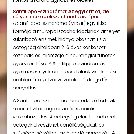
fontos a korai diagnózis és kezelés.
Sanfilippo-szindróma: Az egyik ritka, de
súlyos mukopoliszacharidózis típus
A Sanfilippo-szindróma (MPS III) egy ritka
formája a mukopoliszacharidózisnak, amelyet
különböző enzimek hiánya okozhat. Ez a
betegség általában 2-6 éves kor között
kezdődik, és jellemzője a neurológiai tünetek
gyors romlása. A Sanfilippo-szindrómás
gyermekek gyakran tapasztalnak viselkedési
problémákat, alvászavarokat és kognitív
hanyatlást.
A Sanfilippo-szindróma tünetei közé tartozik a
hiperaktivitás, agresszió és szociális
visszahúzódás. A betegség előrehaladtával a
betegek elveszíthetik önállóságukat, és
szükségessé válhat az állandó gondozás. A