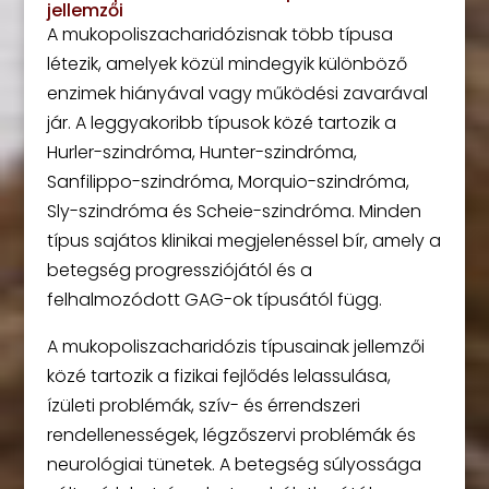
jellemzői
A mukopoliszacharidózisnak több típusa
létezik, amelyek közül mindegyik különböző
enzimek hiányával vagy működési zavarával
jár. A leggyakoribb típusok közé tartozik a
Hurler-szindróma, Hunter-szindróma,
Sanfilippo-szindróma, Morquio-szindróma,
Sly-szindróma és Scheie-szindróma. Minden
típus sajátos klinikai megjelenéssel bír, amely a
betegség progressziójától és a
felhalmozódott GAG-ok típusától függ.
A mukopoliszacharidózis típusainak jellemzői
közé tartozik a fizikai fejlődés lelassulása,
ízületi problémák, szív- és érrendszeri
rendellenességek, légzőszervi problémák és
neurológiai tünetek. A betegség súlyossága