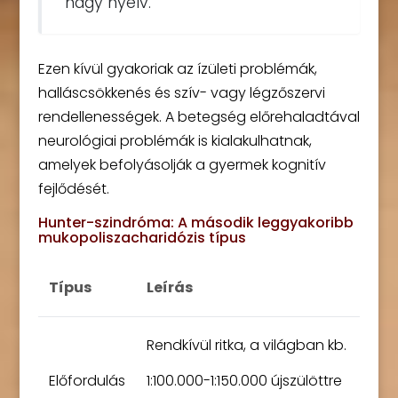
nagy nyelv.
Ezen kívül gyakoriak az ízületi problémák,
halláscsökkenés és szív- vagy légzőszervi
rendellenességek. A betegség előrehaladtával
neurológiai problémák is kialakulhatnak,
amelyek befolyásolják a gyermek kognitív
fejlődését.
Hunter-szindróma: A második leggyakoribb
mukopoliszacharidózis típus
Típus
Leírás
Rendkívül ritka, a világban kb.
Előfordulás
1:100.000-1:150.000 újszülöttre