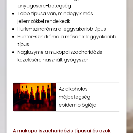
anyagcsere-betegség
Több típusa van, mindegyik más
jellemzőkkel rendelkezik
Hurler-szindróma a leggyakoribb típus
Hunter-szindróma a második leggyakoribb
típus
Naglazyme a mukopoliszacharidózis
kezelésére használt gyógyszer
Az alkoholos
májbetegség
epidemiológiája
A mukopoliszacharidózis típusai és azok