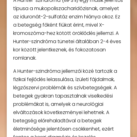
A Hunter-szindróma (MPS II) egy másik jelentős
típusa a mukopoliszacharidózisnak, amelyet
az iduronát-2-sulfatáz enzim hiánya okoz. Ez
a betegség főként fiúkat érint, mivel X-
kromoszóma-hez kötött öröklődés jellemzi. A
Hunter-szindróma tünetei általában 2-4 éves
kor között jelentkeznek, és fokozatosan
romlanak.
A Hunter-szindróma jellemzői közé tartozik a
fizikai fejlődés lelassulása, ízületi fájdalmak,
légzőszervi problémák és szívbetegségek. A
betegek gyakran tapasztalnak viselkedési
problémákat is, amelyek a neurológiai
elváltozások következményei lehetnek. A
betegség előrehaladtával a betegek
életminősége jelentősen csökkenhet, ezért