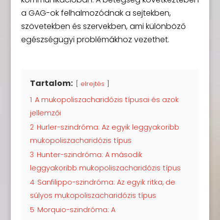
a GAG-ok felhalmozódnak a sejtekben,
szövetekben és szervekben, ami különböző
egészségügyi problémákhoz vezethet.
Tartalom:
elrejtés
1
A mukopoliszacharidózis típusai és azok
jellemzői
2
Hurler-szindróma: Az egyik leggyakoribb
mukopoliszacharidózis típus
3
Hunter-szindróma: A második
leggyakoribb mukopoliszacharidózis típus
4
Sanfilippo-szindróma: Az egyik ritka, de
súlyos mukopoliszacharidózis típus
5
Morquio-szindróma: A