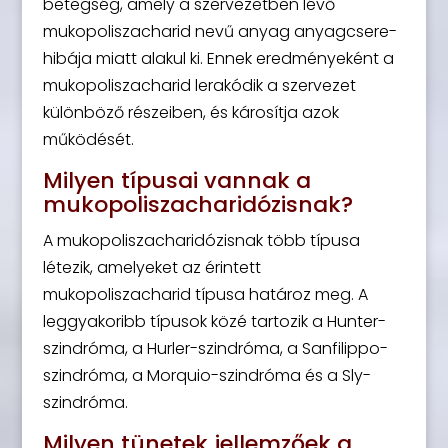
betegség, amely a szervezetben lévő
mukopoliszacharid nevű anyag anyagcsere-
hibája miatt alakul ki. Ennek eredményeként a
mukopoliszacharid lerakódik a szervezet
különböző részeiben, és károsítja azok
működését.
Milyen típusai vannak a
mukopoliszacharidózisnak?
A mukopoliszacharidózisnak több típusa
létezik, amelyeket az érintett
mukopoliszacharid típusa határoz meg. A
leggyakoribb típusok közé tartozik a Hunter-
szindróma, a Hurler-szindróma, a Sanfilippo-
szindróma, a Morquio-szindróma és a Sly-
szindróma.
Milyen tünetek jellemzőek a