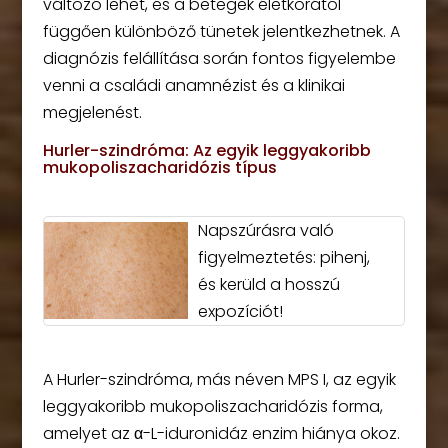
változó lehet, és a betegek életkorától
függően különböző tünetek jelentkezhetnek. A
diagnózis felállítása során fontos figyelembe
venni a családi anamnézist és a klinikai
megjelenést.
Hurler-szindróma: Az egyik leggyakoribb
mukopoliszacharidózis típus
Napszúrásra való
figyelmeztetés: pihenj,
és kerüld a hosszú
expozíciót!
A Hurler-szindróma, más néven MPS I, az egyik
leggyakoribb mukopoliszacharidózis forma,
amelyet az α-L-iduronidáz enzim hiánya okoz.