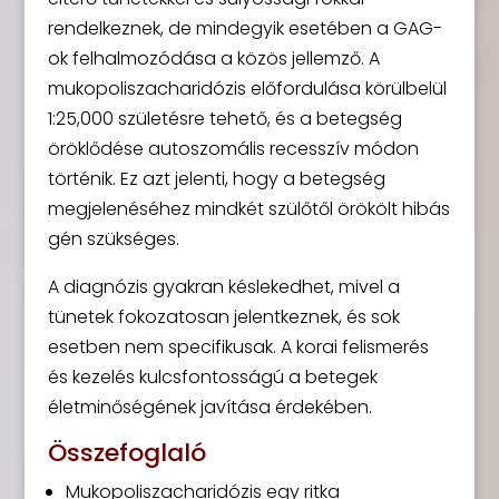
rendelkeznek, de mindegyik esetében a GAG-
ok felhalmozódása a közös jellemző. A
mukopoliszacharidózis előfordulása körülbelül
1:25,000 születésre tehető, és a betegség
öröklődése autoszomális recesszív módon
történik. Ez azt jelenti, hogy a betegség
megjelenéséhez mindkét szülőtől örökölt hibás
gén szükséges.
A diagnózis gyakran késlekedhet, mivel a
tünetek fokozatosan jelentkeznek, és sok
esetben nem specifikusak. A korai felismerés
és kezelés kulcsfontosságú a betegek
életminőségének javítása érdekében.
Összefoglaló
Mukopoliszacharidózis egy ritka