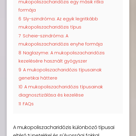
mukopoliszacharidózis egy másik ritka
formája
6
Sly-szindróma: Az egyik legritkább
mukopoliszacharidózis típus
7
Scheie-szindróma: A
mukopoliszacharidózis enyhe formája
8
Naglazyme: A mukopoliszacharidózis
kezelésére használt gyógyszer
9
A mukopoliszacharidózis típusainak
genetikai háttere
10
A mukopoliszacharidózis típusainak
diagnosztizálása és kezelése
11
FAQs
A mukopoliszacharidózis különböző típusai
eltérő tünetekkel és súlyossági fokkal