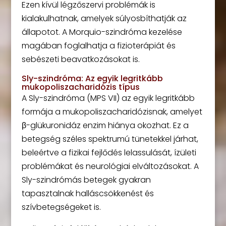
Ezen kívül légzőszervi problémák is
kialakulhatnak, amelyek súlyosbíthatják az
állapotot. A Morquio-szindróma kezelése
magában foglalhatja a fizioterápiát és
sebészeti beavatkozásokat is.
Sly-szindróma: Az egyik legritkább
mukopoliszacharidózis típus
A Sly-szindróma (MPS VII) az egyik legritkább
formája a mukopoliszacharidózisnak, amelyet
β-glükuronidáz enzim hiánya okozhat. Ez a
betegség széles spektrumú tünetekkel járhat,
beleértve a fizikai fejlődés lelassulását, ízületi
problémákat és neurológiai elváltozásokat. A
Sly-szindrómás betegek gyakran
tapasztalnak halláscsökkenést és
szívbetegségeket is.