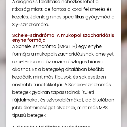
A diagnózis felállítása nehézkes lehet a
ritkaság miatt, de fontos a korai felismerés és
kezelés. Jelenleg nincs specifikus gyógymód a
Sly-szindrómára.
Scheie-szindróma: A mukopoliszacharidózis
enyhe formája
A Scheie-szindróma (MPS I-H) egy enyhe
formája a mukopoliszacharidózisnak, amelyet
az α-L-iduronidáz enzim részleges hiánya
okozhat. Ez a betegség általában később
kezdődik, mint más típusok, és sok esetben
enyhébb tünetekkel jár. A Scheie-szindrómás
betegek gyakran tapasztalnak ízületi
fájdalmakat és szívproblémákat, de általában
jobb életminőséget élveznek, mint más MPS
típusú betegek.