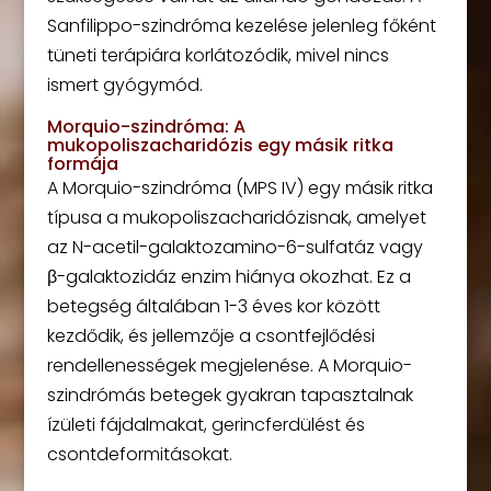
Sanfilippo-szindróma kezelése jelenleg főként
tüneti terápiára korlátozódik, mivel nincs
ismert gyógymód.
Morquio-szindróma: A
mukopoliszacharidózis egy másik ritka
formája
A Morquio-szindróma (MPS IV) egy másik ritka
típusa a mukopoliszacharidózisnak, amelyet
az N-acetil-galaktozamino-6-sulfatáz vagy
β-galaktozidáz enzim hiánya okozhat. Ez a
betegség általában 1-3 éves kor között
kezdődik, és jellemzője a csontfejlődési
rendellenességek megjelenése. A Morquio-
szindrómás betegek gyakran tapasztalnak
ízületi fájdalmakat, gerincferdülést és
csontdeformitásokat.