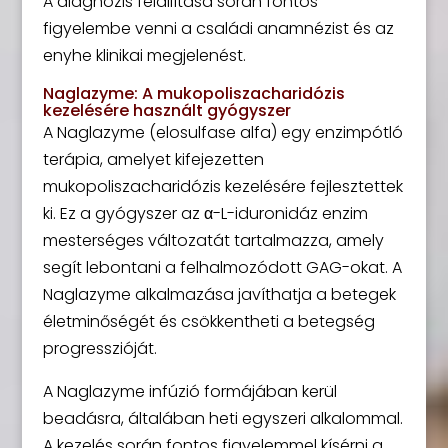
A diagnózis felállítása során fontos
figyelembe venni a családi anamnézist és az
enyhe klinikai megjelenést.
Naglazyme: A mukopoliszacharidózis
kezelésére használt gyógyszer
A Naglazyme (elosulfase alfa) egy enzimpótló
terápia, amelyet kifejezetten
mukopoliszacharidózis kezelésére fejlesztettek
ki. Ez a gyógyszer az α-L-iduronidáz enzim
mesterséges változatát tartalmazza, amely
segít lebontani a felhalmozódott GAG-okat. A
Naglazyme alkalmazása javíthatja a betegek
életminőségét és csökkentheti a betegség
progresszióját.
A Naglazyme infúzió formájában kerül
beadásra, általában heti egyszeri alkalommal.
A kezelés során fontos figyelemmel kísérni a