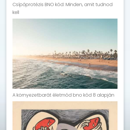
Csípőprotézis BNO kód: Minden, amit tudnod
kell
A környezetbarát életmód bno kód 8 alapján