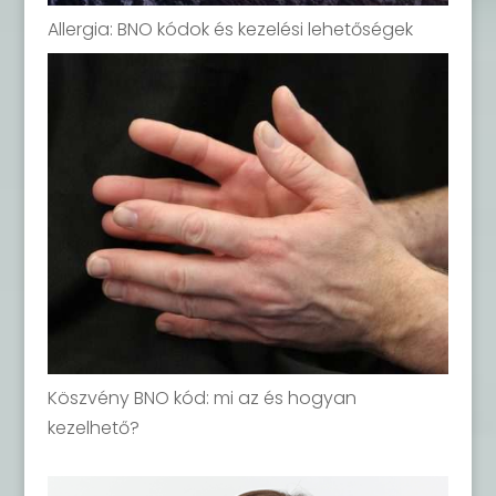
Allergia: BNO kódok és kezelési lehetőségek
Köszvény BNO kód: mi az és hogyan
kezelhető?