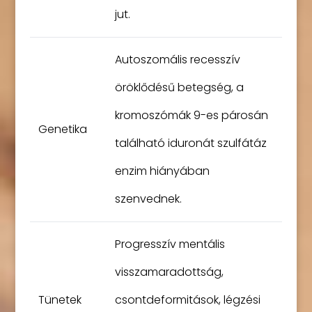
jut.
Autoszomális recesszív
öröklődésű betegség, a
kromoszómák 9-es párosán
Genetika
található iduronát szulfátáz
enzim hiányában
szenvednek.
Progresszív mentális
visszamaradottság,
Tünetek
csontdeformitások, légzési