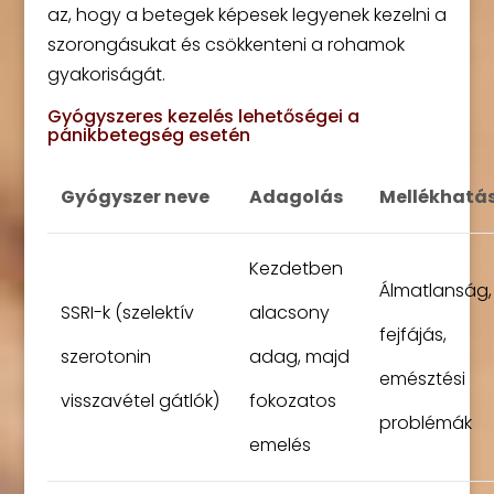
az, hogy a betegek képesek legyenek kezelni a
szorongásukat és csökkenteni a rohamok
gyakoriságát.
Gyógyszeres kezelés lehetőségei a
pánikbetegség esetén
Gyógyszer neve
Adagolás
Mellékhatá
Kezdetben
Álmatlanság,
SSRI-k (szelektív
alacsony
fejfájás,
szerotonin
adag, majd
emésztési
visszavétel gátlók)
fokozatos
problémák
emelés