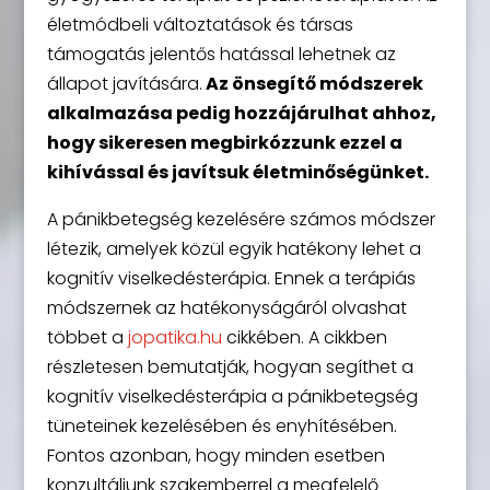
életmódbeli változtatások és társas
támogatás jelentős hatással lehetnek az
állapot javítására.
Az önsegítő módszerek
alkalmazása pedig hozzájárulhat ahhoz,
hogy sikeresen megbirkózzunk ezzel a
kihívással és javítsuk életminőségünket.
A pánikbetegség kezelésére számos módszer
létezik, amelyek közül egyik hatékony lehet a
kognitív viselkedésterápia. Ennek a terápiás
módszernek az hatékonyságáról olvashat
többet a
jopatika.hu
cikkében. A cikkben
részletesen bemutatják, hogyan segíthet a
kognitív viselkedésterápia a pánikbetegség
tüneteinek kezelésében és enyhítésében.
Fontos azonban, hogy minden esetben
konzultáljunk szakemberrel a megfelelő