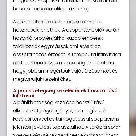
megosszuk tapasztalatainkat másokkal, akik
hasonló problémákkal küzdenek.
A pszichoterápia különböző formái is
hasznosak lehetnek. A csoportterápiák során
hasonló problémákkal küzdő emberek
találkoznak egymással, ami erősíti az
összetartozás érzését. A terapeuta irányítása
alatt történő közös munka segíthet abban,
hogy jobban megértsük saját érzéseinket és
megtanuljuk kezelni őket.
A pánikbetegség kezelésének hosszú távú
kilátásai
A pánikbetegség kezelése hosszú távú
elkötelezettséget igényel, de megfelelő
kezelési tervvel és támogatással sok páciens
jelentős javulást tapasztalhat. A terápia során
szerzett készségek segíthetnek abban, hogy