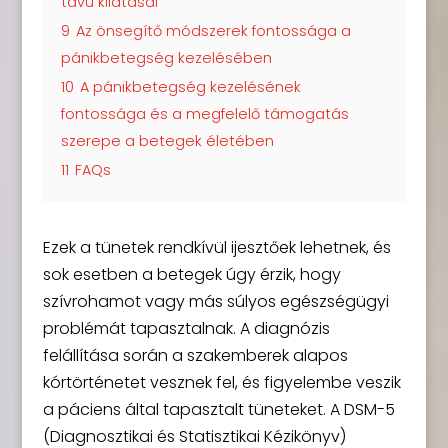
távú kilátásai
9
Az önsegítő módszerek fontossága a
pánikbetegség kezelésében
10
A pánikbetegség kezelésének
fontossága és a megfelelő támogatás
szerepe a betegek életében
11
FAQs
Ezek a tünetek rendkívül ijesztőek lehetnek, és
sok esetben a betegek úgy érzik, hogy
szívrohamot vagy más súlyos egészségügyi
problémát tapasztalnak. A diagnózis
felállítása során a szakemberek alapos
kórtörténetet vesznek fel, és figyelembe veszik
a páciens által tapasztalt tüneteket. A DSM-5
(Diagnosztikai és Statisztikai Kézikönyv)