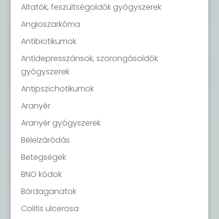
Altatók, feszültségoldók gyógyszerek
Angioszarkóma
Antibiotikumok
Antidepresszánsok, szorongásoldók
gyógyszerek
Antipszichotikumok
Aranyér
Aranyér gyógyszerek
Bélelzáródás
Betegségek
BNO kódok
Bőrdaganatok
Colitis ulcerosa