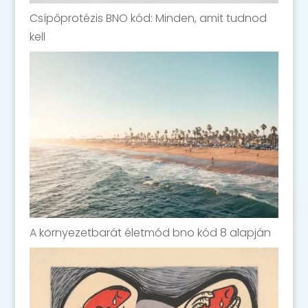
Csípőprotézis BNO kód: Minden, amit tudnod
kell
A környezetbarát életmód bno kód 8 alapján