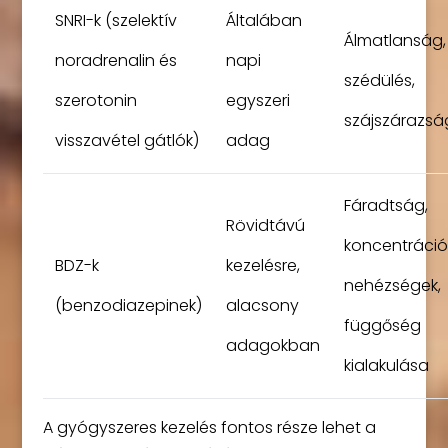
SNRI-k (szelektív
Általában
Álmatlanság,
noradrenalin és
napi
szédülés,
szerotonin
egyszeri
szájszárazsá
visszavétel gátlók)
adag
Fáradtság,
Rövidtávú
koncentráció
BDZ-k
kezelésre,
nehézségek,
(benzodiazepinek)
alacsony
függőség
adagokban
kialakulása
A gyógyszeres kezelés fontos része lehet a