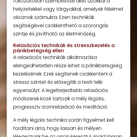
fokozatosan szembesítse őket azokkal a
helyzetekkel vagy tárgyakkal, amelyek félelmet
okoznak számukra. Ezen technikák
segítségével csökkenthető a szorongás
szintje és javítható az életminőség.
Relaxációs technikák és stresszkezelés a
pánikbetegség ellen
A relaxációs technikák alkalmazása
elengedhetetlen része lehet a pánikbetegség
kezelésének. Ezek segítenek csökkenteni a
stressz szintet és elősegítik a testi-lelki
egyensúlyt. A legelterjedtebb relaxációs
módszerek közé tartozik a mély légzés,
progresszív izomrelaxáció és meditáció.
A mély légzés technika során figyelmet kell
fordítani arra, hogy lassan és mélyen
lélegezzünk be az orron keresztül, majd lassan