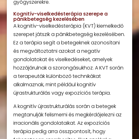
gyógyszerekre.
Kognitív-viselkedésterápia szerepe a
pánikbetegség kezelésében
A kognitív-viselkedésterápia (KVT) kiemelkedő
szerepet játszik a pánikbetegség kezelésében.
Ez a terápia segít a betegeknek azonosítani
és megváltoztatni azokat a negatív
gondolatokat és viselkedéseket, amelyek
hozzájárulnak a szorongásukhoz. A KVT során
a terapeuták különböző technikákat
alkalmaznak, mint például kognitív
újrastrukturálás vagy expozíciós terápia.
A kognitív újrastrukturálás során a betegek
megtanulják felismerni és megkérdőjelezni az
irracionális gondolataikat. Az expozíciós
terápia pedig arra összpontosít, hogy