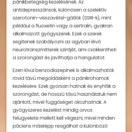
pánikbetegség kezelésének. Az
antidepresszánsok, különösen a szelektív
szerotonin-visszavétel-gátlók (SSRI-k), mint
például a fluoxetin vagy a sertralin, gyakran
alkalmazott gyógyszerek. Ezek a szerek
segítenek szabályozni az agyban lévő
neurotranszmitterek szintjét, ami csökkentheti
a szorongást és javíthatja a hangulatot.
Ezen kívül benzodiazepinek is alkalmazhatók
rövid távú megoldásként a pánikrohamok
kezelésére. Ezek gyorsan hatnak és enyhítik a
szorongást, de hosszú távú használatuk nem
ajánlott, mivel függőséget okozhatnak. A
gyógyszeres kezelést mindig orvos
felügyelete mellett kell végezni, mivel minden
páciens másképp reagálhat a különböző