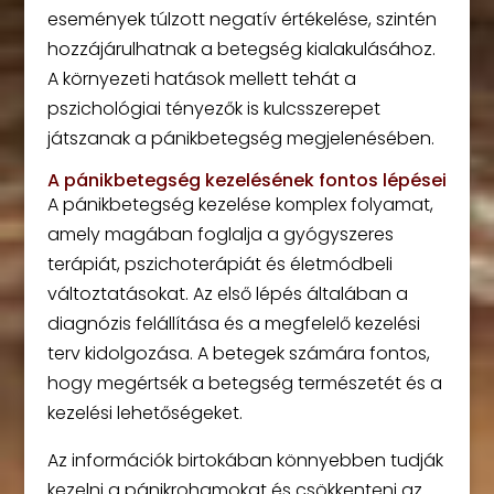
események túlzott negatív értékelése, szintén
hozzájárulhatnak a betegség kialakulásához.
A környezeti hatások mellett tehát a
pszichológiai tényezők is kulcsszerepet
játszanak a pánikbetegség megjelenésében.
A pánikbetegség kezelésének fontos lépései
A pánikbetegség kezelése komplex folyamat,
amely magában foglalja a gyógyszeres
terápiát, pszichoterápiát és életmódbeli
változtatásokat. Az első lépés általában a
diagnózis felállítása és a megfelelő kezelési
terv kidolgozása. A betegek számára fontos,
hogy megértsék a betegség természetét és a
kezelési lehetőségeket.
Az információk birtokában könnyebben tudják
kezelni a pánikrohamokat és csökkenteni az