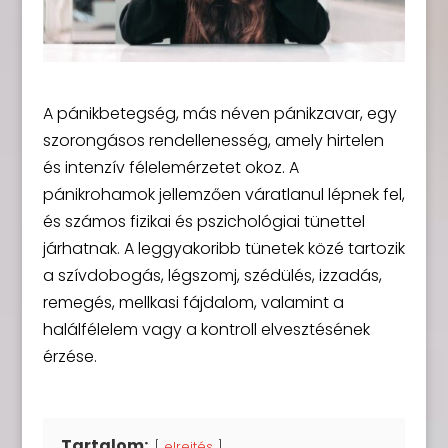
A pánikbetegség, más néven pánikzavar, egy
szorongásos rendellenesség, amely hirtelen
és intenzív félelemérzetet okoz. A
pánikrohamok jellemzően váratlanul lépnek fel,
és számos fizikai és pszichológiai tünettel
járhatnak. A leggyakoribb tünetek közé tartozik
a szívdobogás, légszomj, szédülés, izzadás,
remegés, mellkasi fájdalom, valamint a
halálfélelem vagy a kontroll elvesztésének
érzése.
Tartalom:
elrejtés