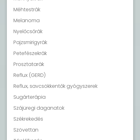
Méhtestrák
Melanoma
Nyelőcsőrák
Pajzsmirigyrák
Petefészekrák
Prosztatarák
Reflux (GERD)
Reflux, savcsökkentők gyógyszerek
Sugárterápia
Szájüregi daganatok
Székrekedés
Szövettan