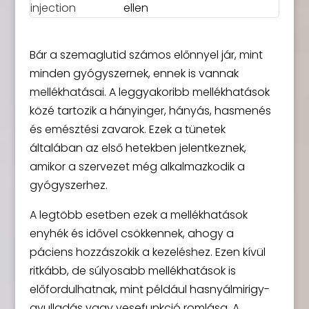
ellen
Bár a szemaglutid számos előnnyel jár, mint
minden gyógyszernek, ennek is vannak
mellékhatásai. A leggyakoribb mellékhatások
közé tartozik a hányinger, hányás, hasmenés
és emésztési zavarok. Ezek a tünetek
általában az első hetekben jelentkeznek,
amikor a szervezet még alkalmazkodik a
gyógyszerhez.
A legtöbb esetben ezek a mellékhatások
enyhék és idővel csökkennek, ahogy a
páciens hozzászokik a kezeléshez. Ezen kívül
ritkább, de súlyosabb mellékhatások is
előfordulhatnak, mint például hasnyálmirigy-
gyulladás vagy vesefunkció romlása. A