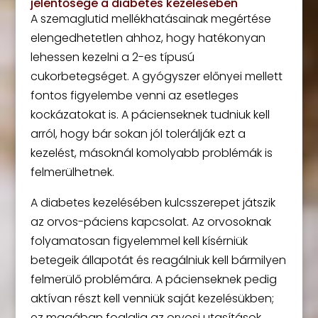
jelentősége a diabetes kezelésében
A szemaglutid mellékhatásainak megértése
elengedhetetlen ahhoz, hogy hatékonyan
lehessen kezelni a 2-es típusú
cukorbetegséget. A gyógyszer előnyei mellett
fontos figyelembe venni az esetleges
kockázatokat is. A pácienseknek tudniuk kell
arról, hogy bár sokan jól tolerálják ezt a
kezelést, másoknál komolyabb problémák is
felmerülhetnek.
A diabetes kezelésében kulcsszerepet játszik
az orvos-páciens kapcsolat. Az orvosoknak
folyamatosan figyelemmel kell kísérniük
betegeik állapotát és reagálniuk kell bármilyen
felmerülő problémára. A pácienseknek pedig
aktívan részt kell venniük saját kezelésükben;
ez magában foglalja az orvosi utasítások