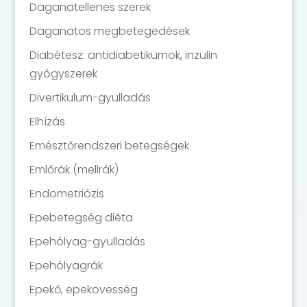
Daganatellenes szerek
Daganatos megbetegedések
Diabétesz: antidiabetikumok, inzulin
gyógyszerek
Divertikulum-gyulladás
Elhízás
Emésztőrendszeri betegségek
Emlőrák (mellrák)
Endometriózis
Epebetegség diéta
Epehólyag-gyulladás
Epehólyagrák
Epekő, epekövesség