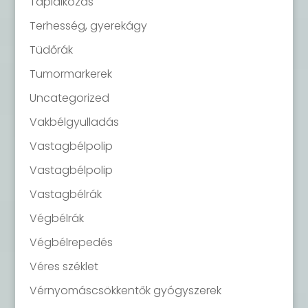
Táplálkozás
Terhesség, gyerekágy
Tüdőrák
Tumormarkerek
Uncategorized
Vakbélgyulladás
Vastagbélpolip
Vastagbélpolip
Vastagbélrák
Végbélrák
Végbélrepedés
Véres széklet
Vérnyomáscsökkentők gyógyszerek