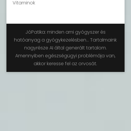
Vitaminok
JóPatika: minden ami gyógyszer és
hatóanyag a gyógykezelésben... Tartalmaink
nagyrésze AI által generált tartalom.
Amennyiben egészségügyi problémája van,
akkor keresse fel az orvosát.