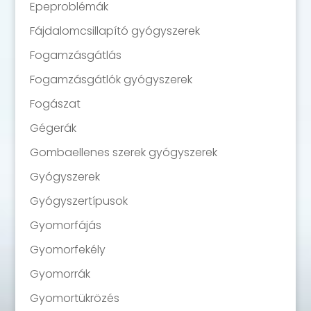
Epeproblémák
Fájdalomcsillapító gyógyszerek
Fogamzásgátlás
Fogamzásgátlók gyógyszerek
Fogászat
Gégerák
Gombaellenes szerek gyógyszerek
Gyógyszerek
Gyógyszertípusok
Gyomorfájás
Gyomorfekély
Gyomorrák
Gyomortükrözés