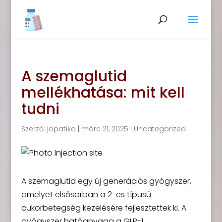
A szemaglutid
mellékhatása: mit kell
tudni
Szerző:
jopatika
|
márc 21, 2025
|
Uncategorized
A szemaglutid egy új generációs gyógyszer,
amelyet elsősorban a 2-es típusú
cukorbetegség kezelésére fejlesztettek ki. A
gyógyszer hatóanyaga a GLP-1