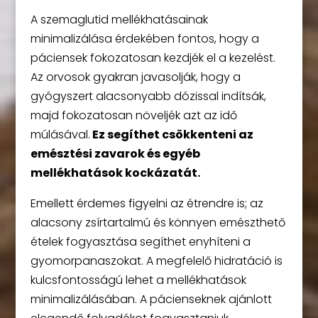
A szemaglutid mellékhatásainak
minimalizálása érdekében fontos, hogy a
páciensek fokozatosan kezdjék el a kezelést.
Az orvosok gyakran javasolják, hogy a
gyógyszert alacsonyabb dózissal indítsák,
majd fokozatosan növeljék azt az idő
múlásával.
Ez segíthet csökkenteni az
emésztési zavarok és egyéb
mellékhatások kockázatát.
Emellett érdemes figyelni az étrendre is; az
alacsony zsírtartalmú és könnyen emészthető
ételek fogyasztása segíthet enyhíteni a
gyomorpanaszokat. A megfelelő hidratáció is
kulcsfontosságú lehet a mellékhatások
minimalizálásában. A pácienseknek ajánlott