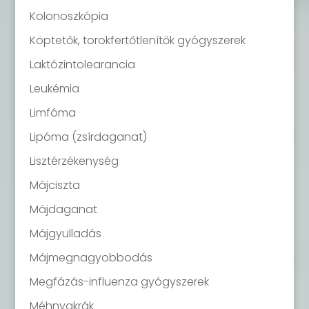
Kolonoszkópia
Köptetők, torokfertőtlenítők gyógyszerek
Laktózintolearancia
Leukémia
Limfóma
Lipóma (zsírdaganat)
Lisztérzékenység
Májciszta
Májdaganat
Májgyulladás
Májmegnagyobbodás
Megfázás-influenza gyógyszerek
Méhnyakrák