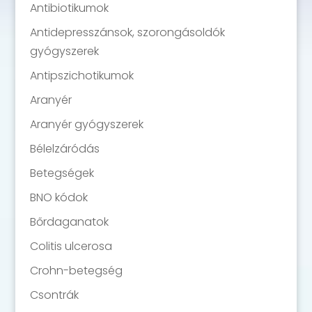
Antibiotikumok
Antidepresszánsok, szorongásoldók
gyógyszerek
Antipszichotikumok
Aranyér
Aranyér gyógyszerek
Bélelzáródás
Betegségek
BNO kódok
Bőrdaganatok
Colitis ulcerosa
Crohn-betegség
Csontrák