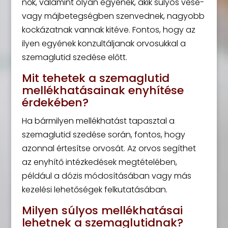
nők, valamint olyan egyének, akik súlyos vese-
vagy májbetegségben szenvednek, nagyobb
kockázatnak vannak kitéve. Fontos, hogy az
ilyen egyének konzultáljanak orvosukkal a
szemaglutid szedése előtt.
Mit tehetek a szemaglutid
mellékhatásainak enyhítése
érdekében?
Ha bármilyen mellékhatást tapasztal a
szemaglutid szedése során, fontos, hogy
azonnal értesítse orvosát. Az orvos segíthet
az enyhítő intézkedések megtételében,
például a dózis módosításában vagy más
kezelési lehetőségek felkutatásában.
Milyen súlyos mellékhatásai
lehetnek a szemaglutidnak?