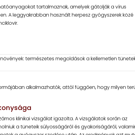
 hatóanyagokat tartalmaznak, amelyek gátolják a vírus
ben. A leggyakrabban használt herpesz gyógyszerek közé
ciklovir.
vények: természetes megoldások a kellemetlen tünete
ormájában alkalmazhatók, attól függően, hogy milyen ter
ékonysága
os klinikai vizsgálat igazolta. A vizsgálatok során az
olniuk a tüneteik súlyosságáról és gyakoriságáról, valami
 tünetek a gyógyszer szedése után. Az eredmények azt mut