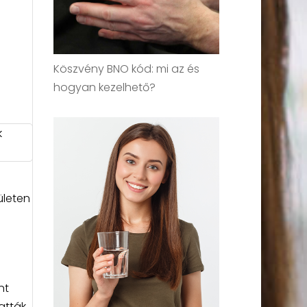
Köszvény BNO kód: mi az és
hogyan kezelhető?
k
ületen
nt
atták,