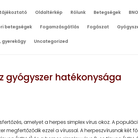
tájékoztató
Oldaltérkép
Rólunk
Betegségek
BNO
ri betegségek
Fogamzásgátlás
Fogászat
Gyógysz
, gyerekágy
Uncategorized
sz gyógyszer hatékonysága
rusfertőzés, amelyet a herpes simplex vírus okoz. A populác
er megfertőződik ezzel a vírussal. A herpeszvírusnak két fő