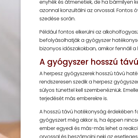
enyhék és átmenetiek, de ha bármilyen ke
azonnal konzultálni az orvossal. Fontos 
szedése során.
Például fontos elkerülni az alkoholfogyas
befolyásolhatják a gyógyszer hatékonyság
bizonyos időszakokban, amikor fennáll a k
A gyógyszer hosszú táv
A herpesz gyógyszerek hosszú távú haté
rendszeresen szedik a herpesz gyógyszer
súlyos tünettel kell szembenézniük. Emel
terjedését más emberekre is.
A hosszú távú hatékonyság érdekében fon
gyógyszert még akkor is, ha éppen ninc
ember egyedi és más-más lehet a reakció
orvossal és beszámolni neki az esetleges