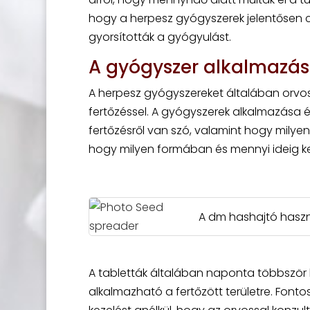
hogy a herpesz gyógyszerek jelentősen c
gyorsították a gyógyulást.
A gyógyszer alkalmazá
A herpesz gyógyszereket általában orvos 
fertőzéssel. A gyógyszerek alkalmazása 
fertőzésről van szó, valamint hogy milyen
hogy milyen formában és mennyi ideig kel
A dm hashajtó haszn
A tabletták általában naponta többször k
alkalmazható a fertőzött területre. Font