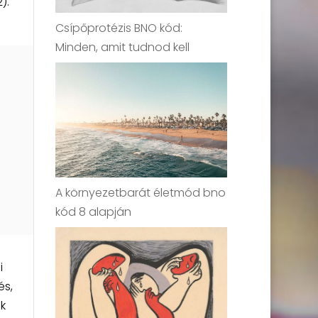
).
Csípőprotézis BNO kód:
Minden, amit tudnod kell
A környezetbarát életmód bno
kód 8 alapján
i
és,
k