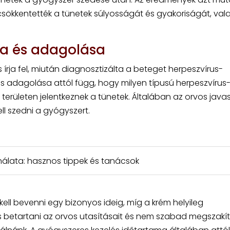
sökkentették a tünetek súlyosságát és gyakoriságát, val
sa és adagolása
írja fel, miután diagnosztizálta a beteget herpeszvírus-
és adagolása attól függ, hogy milyen típusú herpeszvírus
 területen jelentkeznek a tünetek. Általában az orvos javas
l szedni a gyógyszert.
álata: hasznos tippek és tanácsok
ell bevenni egy bizonyos ideig, míg a krém helyileg
os betartani az orvos utasításait és nem szabad megszakít