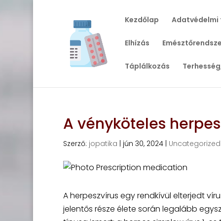
Kezdőlap
Adatvédelmi 
Elhízás
Emésztőrendsze
Táplálkozás
Terhesség
A vényköteles herpe
Szerző:
jopatika
|
jún 30, 2024
|
Uncategorized
A herpeszvírus egy rendkívül elterjedt ví
jelentős része élete során legalább egysz