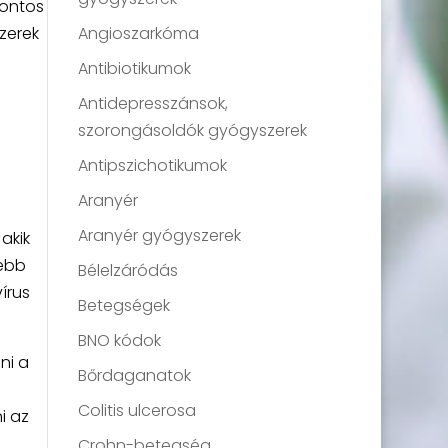
fontos
zerek
Angioszarkóma
Antibiotikumok
Antidepresszánsok,
szorongásoldók gyógyszerek
Antipszichotikumok
Aranyér
Aranyér gyógyszerek
akik
sebb
Bélelzáródás
írus
Betegségek
BNO kódok
ni a
Bőrdaganatok
Colitis ulcerosa
i az
Crohn-betegség