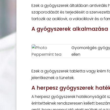
Ezek a gyógyszerek általában antivirális
szaporodását és terjedését a szervezet
tartozik az aciklovir, a valaciklovir és a fam
A gyógyszerek alkalmazása
Gyomorégés gyógynö
ellen
Ezek a gyógyszerek tabletta vagy krém f
jelentkeznek a tünetek.
A herpesz gyógyszerek hat
A herpesz gyógyszerek hatékonyságát szám
érintetteknek rendszeresen kellett beszám
arról, hogy mennyi idő alatt múltak el a