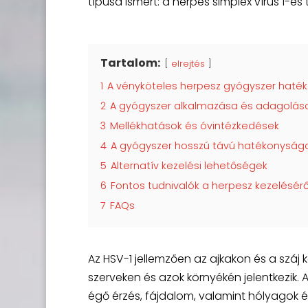
típusa ismert: a herpes simplex vírus 1-es
Tartalom:
elrejtés
1
A vényköteles herpesz gyógyszer haté
2
A gyógyszer alkalmazása és adagolás
3
Mellékhatások és óvintézkedések
4
A gyógyszer hosszú távú hatékonyság
5
Alternatív kezelési lehetőségek
6
Fontos tudnivalók a herpesz kezelésérő
7
FAQs
Az HSV-1 jellemzően az ajkakon és a száj
szerveken és azok környékén jelentkezik. A
égő érzés, fájdalom, valamint hólyagok és