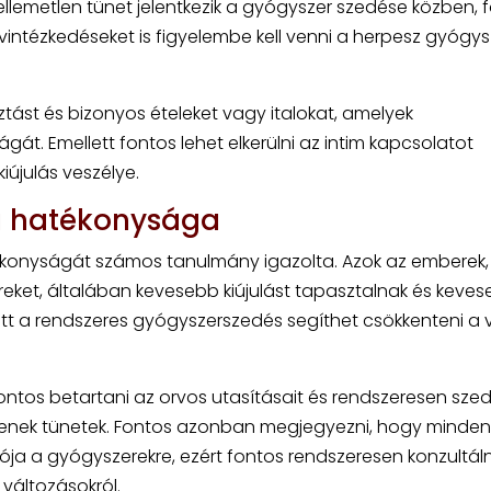
llemetlen tünet jelentkezik a gyógyszer szedése közben, 
óvintézkedéseket is figyelembe kell venni a herpesz gyógys
ztást és bizonyos ételeket vagy italokat, amelyek
át. Emellett fontos lehet elkerülni az intim kapcsolatot
iújulás veszélye.
ú hatékonysága
konyságát számos tanulmány igazolta. Azok az emberek, 
eket, általában kevesebb kiújulást tapasztalnak és keve
lett a rendszeres gyógyszerszedés segíthet csökkenteni a v
tos betartani az orvos utasításait és rendszeresen szed
senek tünetek. Fontos azonban megjegyezni, hogy minden
ja a gyógyszerekre, ezért fontos rendszeresen konzultáln
 változásokról.