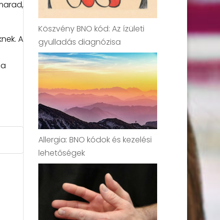
marad,
Köszvény BNO kód: Az ízületi
knek. A
gyulladás diagnózisa
 a
Allergia: BNO kódok és kezelési
lehetőségek