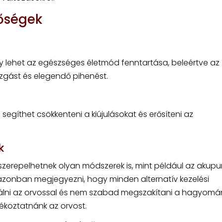
tőségek
lehet az egészséges életmód fenntartása, beleértve az
zgást és elegendő pihenést.
 segíthet csökkenteni a kiújulásokat és erősíteni az
k
t szerepelhetnek olyan módszerek is, mint például az akupu
 azonban megjegyezni, hogy minden alternatív kezelési
tálni az orvossal és nem szabad megszakítani a hagyom
jékoztatnánk az orvost.