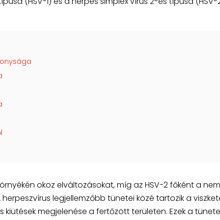
 típusa (HSV-1) és a herpes simplex vírus 2-es típusa (HSV-2
konysága
a
a
l
 környékén okoz elváltozásokat, míg az HSV-2 főként a nem
 herpeszvírus legjellemzőbb tünetei közé tartozik a viszket
 kiütések megjelenése a fertőzött területen. Ezek a tünete