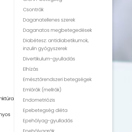
Csontrák
Daganatellenes szerek
Daganatos megbetegedések
Diabétesz: antidiabetikumok,
inzulin gyógyszerek
Divertikulum-gyulladás
Elhízás
Emésztőrendszeri betegségek
Emlőrák (mellrák)
nktúra
Endometriózis
Epebetegség diéta
ányos
Epehólyag-gyulladás
Epehólyagrák