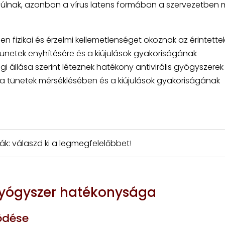
úlnak, azonban a vírus latens formában a szervezetben 
n fizikai és érzelmi kellemetlenséget okoznak az érintette
netek enyhítésére és a kiújulások gyakoriságának
 állása szerint léteznek hatékony antivirális gyógyszerek
 a tünetek mérséklésében és a kiújulások gyakoriságának
k: válaszd ki a legmegfelelőbbet!
gyógyszer hatékonysága
ödése