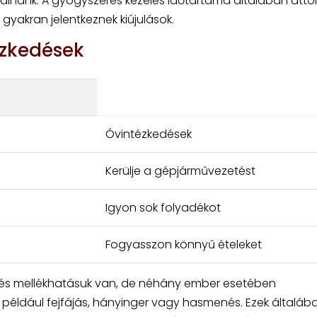
ltálnánk. A gyógyszeres kezelés időtartama általában attól
gyakran jelentkeznek kiújulások.
ézkedések
Óvintézkedések
Kerülje a gépjárművezetést
Igyon sok folyadékot
Fogyasszon könnyű ételeket
vés mellékhatásuk van, de néhány ember esetében
t például fejfájás, hányinger vagy hasmenés. Ezek általáb