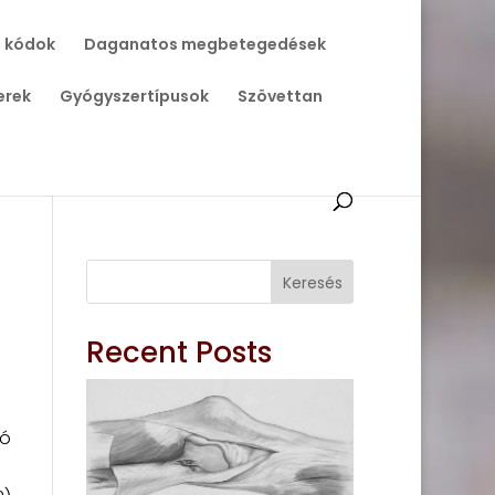
 kódok
Daganatos megbetegedések
erek
Gyógyszertípusok
Szövettan
Keresés
Recent Posts
ió