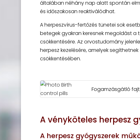
általában néhány nap alatt spontán elm
és időszakosan reaktiválódhat.
A herpeszvírus-fertőzés tünetei sok esetbe
betegek gyakran keresnek megoldást a tü
csökkentésére. Az orvostudomány jelenlegi
herpesz kezelésére, amelyek segíthetnek
csökkentésében.
Fogamzásgátló fajtá
A vényköteles herpesz 
A herpesz gyógyszerek műk