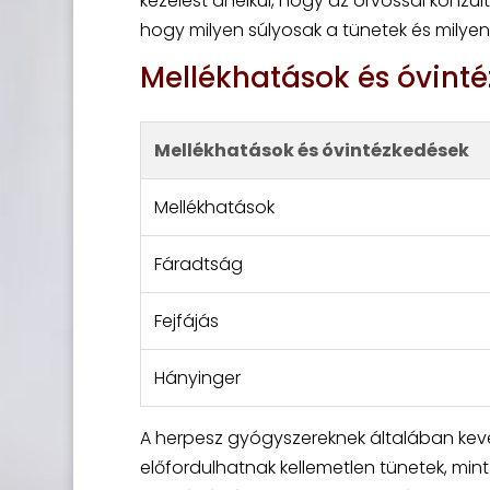
kezelést anélkül, hogy az orvossal konzu
hogy milyen súlyosak a tünetek és milyen 
Mellékhatások és óvint
Mellékhatások és óvintézkedések
Mellékhatások
Fáradtság
Fejfájás
Hányinger
A herpesz gyógyszereknek általában ke
előfordulhatnak kellemetlen tünetek, min