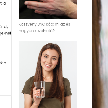
ti a
Köszvény BNO kód: mi az és
ltal,
hogyan kezelhető?
eknél,
ék a