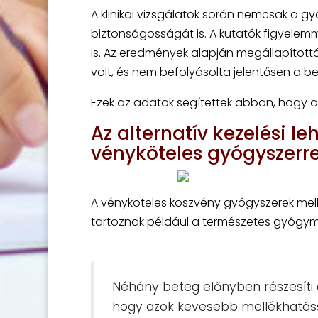
A klinikai vizsgálatok során nemcsak a 
biztonságosságát is. A kutatók figyelem
is. Az eredmények alapján megállapítot
volt, és nem befolyásolta jelentősen a b
Ezek az adatok segítettek abban, hogy 
Az alternatív kezelési l
vényköteles gyógyszerre
A vényköteles köszvény gyógyszerek mellet
tartoznak például a természetes gyógym
Néhány beteg előnyben részesíti e
hogy azok kevesebb mellékhatáss