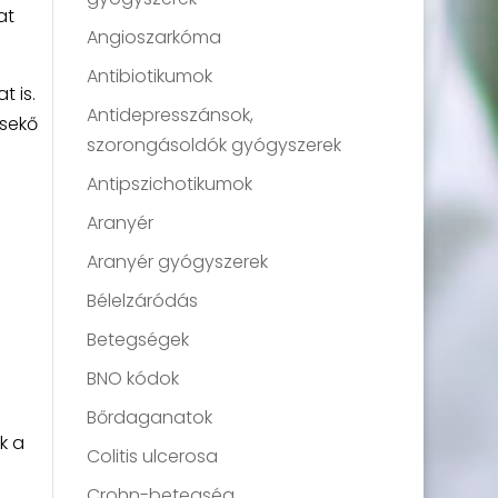
at
Angioszarkóma
Antibiotikumok
 is.
Antidepresszánsok,
esekő
szorongásoldók gyógyszerek
Antipszichotikumok
Aranyér
Aranyér gyógyszerek
Bélelzáródás
Betegségek
BNO kódok
Bőrdaganatok
k a
Colitis ulcerosa
Crohn-betegség