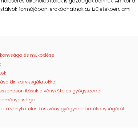
ümölcsei és alkoholos italok is gazdagok bennük. Amikor a
ristályok formájában lerakódhatnak az ízületekben, ami
tékonysága és működése
a
tok
a klinikai vizsgálatokkal
összehasonlításuk a vényköteles gyógyszerrel
eredményessége
ései a vényköteles köszvény gyógyszer hatékonyságáról