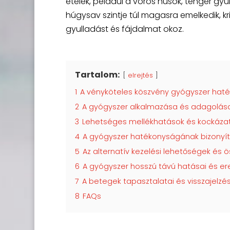
ételek, például a vörös húsok, tenger gy
húgysav szintje túl magasra emelkedik, k
gyulladást és fájdalmat okoz.
Tartalom:
elrejtés
1
A vényköteles köszvény gyógyszer ha
2
A gyógyszer alkalmazása és adagolás
3
Lehetséges mellékhatások és kockáza
4
A gyógyszer hatékonyságának bizonyítás
5
Az alternatív kezelési lehetőségek és 
6
A gyógyszer hosszú távú hatásai és 
7
A betegek tapasztalatai és visszajelz
8
FAQs