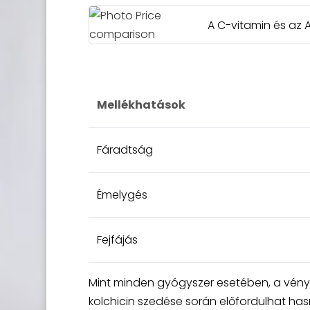
A C-vitamin és az 
Mellékhatások
Fáradtság
Émelygés
Fejfájás
Mint minden gyógyszer esetében, a vényk
kolchicin szedése során előfordulhat ha