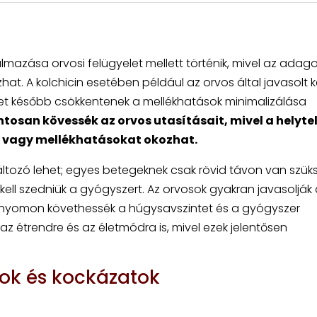
mazása orvosi felügyelet mellett történik, mivel az adago
at. A kolchicin esetében például az orvos által javasolt k
t később csökkentenek a mellékhatások minimalizálása
tosan kövessék az orvos utasításait, mivel a helyte
t vagy mellékhatásokat okozhat.
ltozó lehet; egyes betegeknek csak rövid távon van szük
ell szedniük a gyógyszert. Az orvosok gyakran javasolják 
gy nyomon követhessék a húgysavszintet és a gyógyszer
 az étrendre és az életmódra is, mivel ezek jelentősen
ok és kockázatok