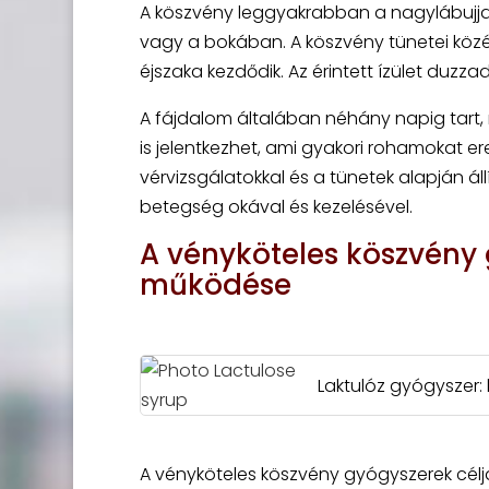
A köszvény leggyakrabban a nagylábujjat 
vagy a bokában. A köszvény tünetei közé t
éjszaka kezdődik. Az érintett ízület duzza
A fájdalom általában néhány napig tart
is jelentkezhet, ami gyakori rohamokat 
vérvizsgálatokkal és a tünetek alapján áll
betegség okával és kezelésével.
A vényköteles köszvény
működése
Laktulóz gyógyszer
A vényköteles köszvény gyógyszerek cél