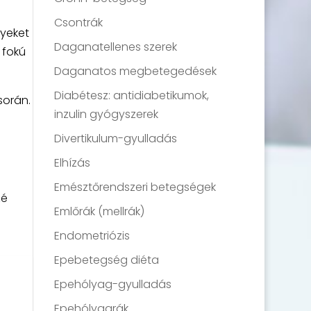
Csontrák
nyeket
Daganatellenes szerek
 fokú
Daganatos megbetegedések
Diabétesz: antidiabetikumok,
során.
inzulin gyógyszerek
Divertikulum-gyulladás
Elhízás
Emésztőrendszeri betegségek
zé
Emlőrák (mellrák)
Endometriózis
Epebetegség diéta
Epehólyag-gyulladás
Epehólyagrák