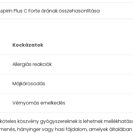
Aspirin Plus C Forte árának összehasonlítása
Kockázatok
Allergiás reakciók
Májkárosodás
Vérnyomás emelkedés
öteles köszvény gyógyszereknek is lehetnek mellékhatása
smenés, hányinger vagy hasi fájdalom, amelyek általában