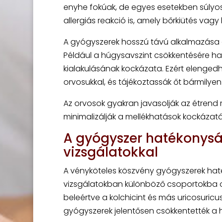
enyhe fokúak, de egyes esetekben súlyosab
allergiás reakció is, amely bőrkiütés vag
A gyógyszerek hosszú távú alkalmazása e
Például a húgysavszint csökkentésére ha
kialakulásának kockázata. Ezért elenged
orvosukkal, és tájékoztassák őt bármilyen
Az orvosok gyakran javasolják az étrend
minimalizálják a mellékhatások kockázatá
A gyógyszer hatékonysá
vizsgálatokkal
A vényköteles köszvény gyógyszerek haték
vizsgálatokban különböző csoportokba os
beleértve a kolchicint és más uricosuric
gyógyszerek jelentősen csökkentették a 