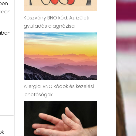
dben
akran
Köszvény BNO kód: Az ízületi
gyulladás diagnózisa
mában
Allergia: BNO kódok és kezelési
lehetőségek
ok