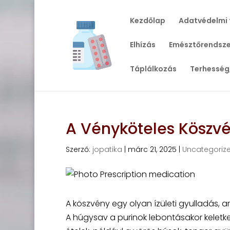
Kezdőlap
Adatvédelmi 
Elhízás
Emésztőrendsze
Táplálkozás
Terhesség
A Vényköteles Köszv
Szerző:
jopatika
|
márc 21, 2025
|
Uncategoriz
A köszvény egy olyan ízületi gyulladás, 
A húgysav a purinok lebontásakor keletk