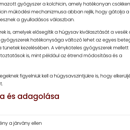
lmazott gyógyszer a kolchicin, amely hatékonyan csökken
chicin működési mechanizmusa abban rejlik, hogy gátolja a
 vesznek a gyulladásos válaszban.
ek is, amelyek elősegítik a húgysav kiválasztását a vesék á
 A gyógyszerek hatékonysága változó lehet az egyes beteg
a tünetek kezelésében. A vényköteles gyógyszerek mellett
ltoztatások is, mint például az étrend módosítása és a
eknek figyelniük kell a húgysavszintjükre is, hogy elkerülj
t.
sa és adagolása
ny a járvány ellen