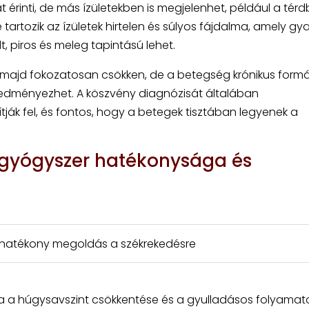
érinti, de más ízületekben is megjelenhet, például a tér
artozik az ízületek hirtelen és súlyos fájdalma, amely gy
dt, piros és meleg tapintású lehet.
, majd fokozatosan csökken, de a betegség krónikus for
eredményezhet. A köszvény diagnózisát általában
ítják fel, és fontos, hogy a betegek tisztában legyenek a
 gyógyszer hatékonysága és
: hatékony megoldás a székrekedésre
ja a húgysavszint csökkentése és a gyulladásos folyamat