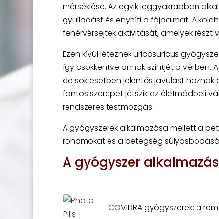
mérséklése. Az egyik leggyakrabban alka
gyulladást és enyhíti a fájdalmat. A kol
fehérvérsejtek aktivitását, amelyek részt
Ezen kívül léteznek uricosuricus gyógyszer
így csökkentve annak szintjét a vérben.
de sok esetben jelentős javulást hoznak 
fontos szerepet játszik az életmódbeli vá
rendszeres testmozgás.
A gyógyszerek alkalmazása mellett a beteg
rohamokat és a betegség súlyosbodásá
A gyógyszer alkalmazá
COVIDRA gyógyszerek: a remé