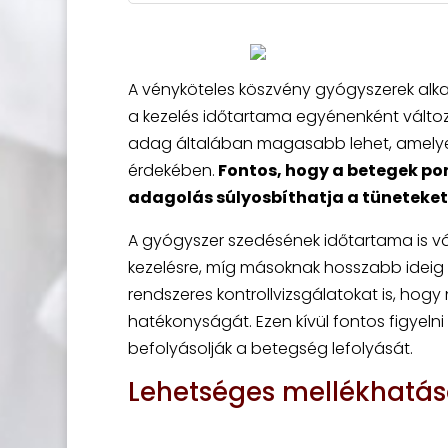
A vényköteles köszvény gyógyszerek alkal
a kezelés időtartama egyénenként változh
adag általában magasabb lehet, amelye
érdekében.
Fontos, hogy a betegek pon
adagolás súlyosbíthatja a tüneteke
A gyógyszer szedésének időtartama is vá
kezelésre, míg másoknak hosszabb ideig k
rendszeres kontrollvizsgálatokat is, ho
hatékonyságát. Ezen kívül fontos figyelni
befolyásolják a betegség lefolyását.
Lehetséges mellékhatás