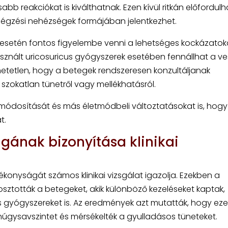
b reakciókat is kiválthatnak. Ezen kívül ritkán előfordulh
y légzési nehézségek formájában jelentkezhet.
setén fontos figyelembe venni a lehetséges kockázatokat
sznált uricosuricus gyógyszerek esetében fennállhat a v
hetetlen, hogy a betegek rendszeresen konzultáljanak
 szokatlan tünetről vagy mellékhatásról.
 módosítását és más életmódbeli változtatásokat is, hogy
t.
gának bizonyítása klinikai
onyságát számos klinikai vizsgálat igazolja. Ezekben a
ztották a betegeket, akik különböző kezeléseket kaptak,
us gyógyszereket is. Az eredmények azt mutatták, hogy eze
húgysavszintet és mérsékelték a gyulladásos tüneteket.