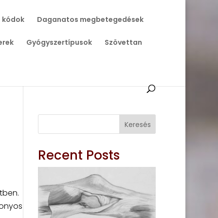
 kódok
Daganatos megbetegedések
erek
Gyógyszertípusok
Szövettan
Keresés
Recent Posts
tben.
zonyos