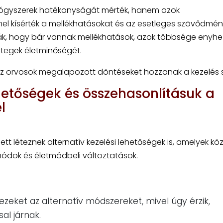
gyógyszerek hatékonyságát mérték, hanem azok
mel kísérték a mellékhatásokat és az esetleges szövődmé
ták, hogy bár vannak mellékhatások, azok többsége enyhe
etegek életminőségét.
az orvosok megalapozott döntéseket hozzanak a kezelés 
ehetőségek és összehasonlításuk a
l
t léteznek alternatív kezelési lehetőségek is, amelyek kö
ódok és életmódbeli változtatások.
zeket az alternatív módszereket, mivel úgy érzik,
al járnak.