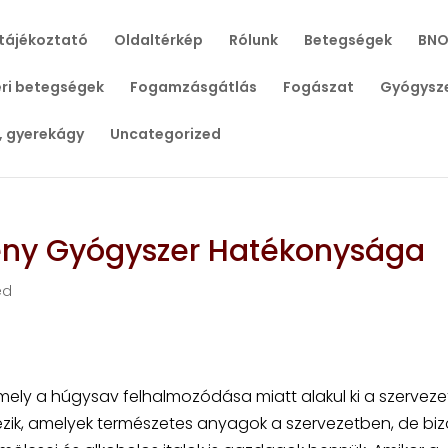
tájékoztató
Oldaltérkép
Rólunk
Betegségek
BNO
ri betegségek
Fogamzásgátlás
Fogászat
Gyógysz
, gyerekágy
Uncategorized
ény Gyógyszer Hatékonysága
ed
amely a húgysav felhalmozódása miatt alakul ki a szerveze
ezik, amelyek természetes anyagok a szervezetben, de bi