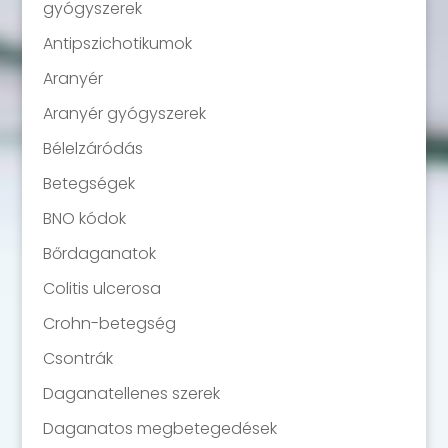
gyógyszerek
Antipszichotikumok
Aranyér
Aranyér gyógyszerek
Bélelzáródás
Betegségek
BNO kódok
Bőrdaganatok
Colitis ulcerosa
Crohn-betegség
Csontrák
Daganatellenes szerek
Daganatos megbetegedések