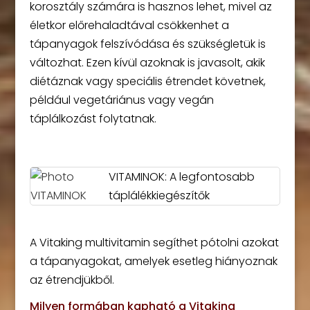
korosztály számára is hasznos lehet, mivel az
életkor előrehaladtával csökkenhet a
tápanyagok felszívódása és szükségletük is
változhat. Ezen kívül azoknak is javasolt, akik
diétáznak vagy speciális étrendet követnek,
például vegetáriánus vagy vegán
táplálkozást folytatnak.
VITAMINOK: A legfontosabb
táplálékkiegészítők
A Vitaking multivitamin segíthet pótolni azokat
a tápanyagokat, amelyek esetleg hiányoznak
az étrendjükből.
Milyen formában kapható a Vitaking