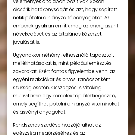
vélemények általában pozitívak. Sokan
dicsérik hatékonyságát és azt, hogy segített
nekik pótolni a hiányzó tápanyagokat. Az
emberek gyakran említik meg az energiaszint
növekedését és az általános közérzet
javulását is.
Ugyanakkor néhány felhasználó tapasztalt
mellékhatásokat is, mint például emésztési
zavarokat. Ezért fontos figyelembe venni az
egyéni reakciókat és orvosi tanácsot kérni
szükség esetén. Összegzés: A Vitaking
multivitamin egy komplex táplálékkiegészítő,
amely segíthet pótolni a hiányzó vitaminokat
és ásványi anyagokat.
Rendszeres szedése hozzájárulhat az
egészség megőrzéséhez és az