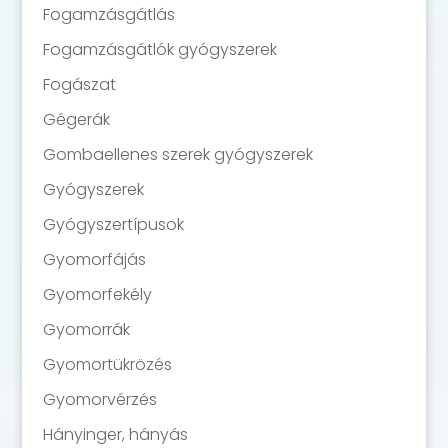
Fogamzásgátlás
Fogamzásgátlók gyógyszerek
Fogászat
Gégerák
Gombaellenes szerek gyógyszerek
Gyógyszerek
Gyógyszertípusok
Gyomorfájás
Gyomorfekély
Gyomorrák
Gyomortükrözés
Gyomorvérzés
Hányinger, hányás