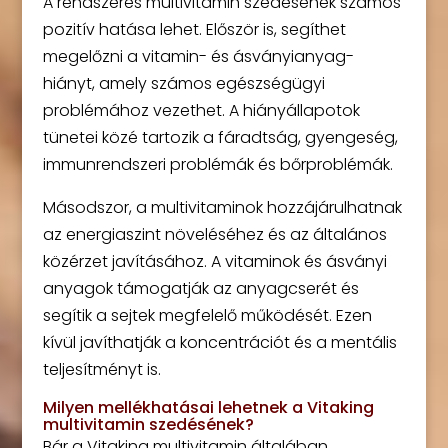
A rendszeres multivitamin szedésének számos
pozitív hatása lehet. Először is, segíthet
megelőzni a vitamin- és ásványianyag-
hiányt, amely számos egészségügyi
problémához vezethet. A hiányállapotok
tünetei közé tartozik a fáradtság, gyengeség,
immunrendszeri problémák és bőrproblémák.
Másodszor, a multivitaminok hozzájárulhatnak
az energiaszint növeléséhez és az általános
közérzet javításához. A vitaminok és ásványi
anyagok támogatják az anyagcserét és
segítik a sejtek megfelelő működését. Ezen
kívül javíthatják a koncentrációt és a mentális
teljesítményt is.
Milyen mellékhatásai lehetnek a Vitaking
multivitamin szedésének?
Bár a Vitaking multivitamin általában