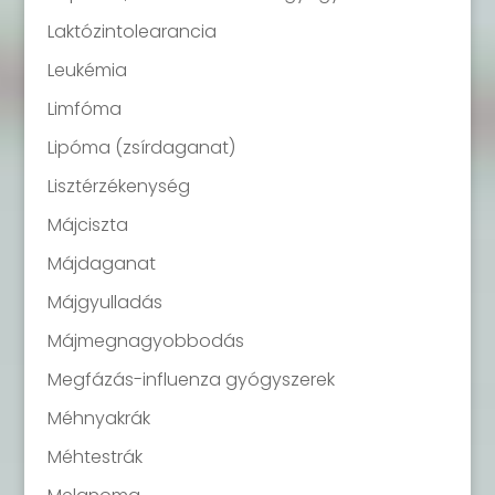
Laktózintolearancia
Leukémia
Limfóma
Lipóma (zsírdaganat)
Lisztérzékenység
Májciszta
Májdaganat
Májgyulladás
Májmegnagyobbodás
Megfázás-influenza gyógyszerek
Méhnyakrák
Méhtestrák