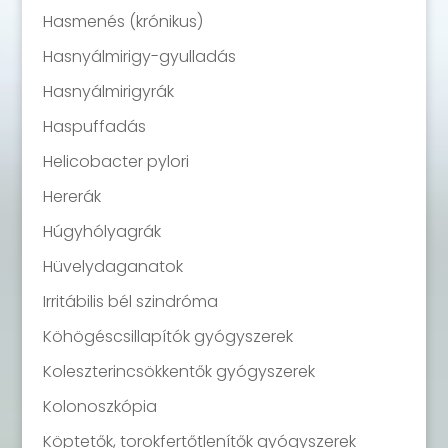
Hasmenés (krónikus)
Hasnyálmirigy-gyulladás
Hasnyálmirigyrák
Haspuffadás
Helicobacter pylori
Hererák
Húgyhólyagrák
Hüvelydaganatok
Irritábilis bél szindróma
Köhögéscsillapítók gyógyszerek
Koleszterincsökkentők gyógyszerek
Kolonoszkópia
Köptetők, torokfertőtlenítők gyógyszerek