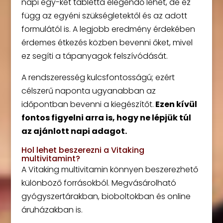
napi egy-két tabletta elegendő lehet, de ez
függ az egyéni szükségletektől és az adott
formulától is. A legjobb eredmény érdekében
érdemes étkezés közben bevenni őket, mivel
ez segíti a tápanyagok felszívódását.
A rendszeresség kulcsfontosságú; ezért
célszerű naponta ugyanabban az
időpontban bevenni a kiegészítőt.
Ezen kívül
fontos figyelni arra is, hogy ne lépjük túl
az ajánlott napi adagot.
Hol lehet beszerezni a Vitaking
multivitamint?
A Vitaking multivitamin könnyen beszerezhető
különböző forrásokból. Megvásárolható
gyógyszertárakban, bioboltokban és online
áruházakban is.