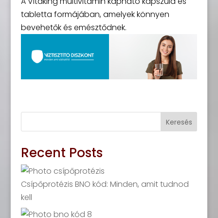
A Vitaking multivitamin kapható kapszula és
tabletta formájában, amelyek könnyen
bevehetők és emésztődnek.
Keresés
Recent Posts
Csípőprotézis BNO kód: Minden, amit tudnod
kell