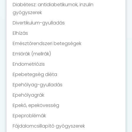
Diabétesz: antidiabetikumok, inzulin
gyógyszerek
Divertikulum-gyulladás
Elhízás
Emésztőrendszeri betegségek
Emlőrák (mellrák)
Endometriózis
Epebetegség diéta
Epehólyag-gyulladás
Epehólyagrák
Epekő, epekövesség
Epeproblémák
Fájdalomcsillapító gyógyszerek