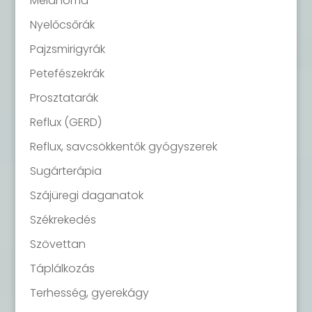
Melanoma
Nyelőcsőrák
Pajzsmirigyrák
Petefészekrák
Prosztatarák
Reflux (GERD)
Reflux, savcsökkentők gyógyszerek
Sugárterápia
Szájüregi daganatok
Székrekedés
Szövettan
Táplálkozás
Terhesség, gyerekágy