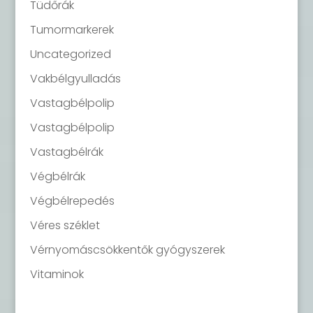
Tüdőrák
Tumormarkerek
Uncategorized
Vakbélgyulladás
Vastagbélpolip
Vastagbélpolip
Vastagbélrák
Végbélrák
Végbélrepedés
Véres széklet
Vérnyomáscsökkentők gyógyszerek
Vitaminok