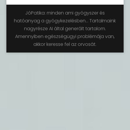
JóPatika: minden ami gyógyszer és
hatóanyag a gyógykezelésben... Tartalmaink
nagyrésze AI által generált tartalom.
Amennyiben egészségügyi problémája van,
akkor keresse fel az orvosát.