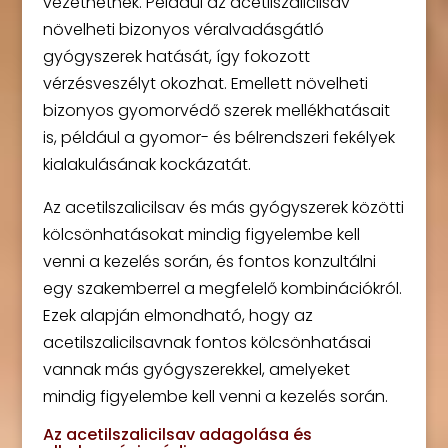
vezethetnek. Például az acetilszalicilsav
növelheti bizonyos véralvadásgátló
gyógyszerek hatását, így fokozott
vérzésveszélyt okozhat. Emellett növelheti
bizonyos gyomorvédő szerek mellékhatásait
is, például a gyomor- és bélrendszeri fekélyek
kialakulásának kockázatát.
Az acetilszalicilsav és más gyógyszerek közötti
kölcsönhatásokat mindig figyelembe kell
venni a kezelés során, és fontos konzultálni
egy szakemberrel a megfelelő kombinációkról.
Ezek alapján elmondható, hogy az
acetilszalicilsavnak fontos kölcsönhatásai
vannak más gyógyszerekkel, amelyeket
mindig figyelembe kell venni a kezelés során.
Az acetilszalicilsav adagolása és