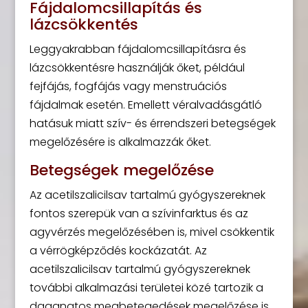
Fájdalomcsillapítás és
lázcsökkentés
Leggyakrabban fájdalomcsillapításra és
lázcsökkentésre használják őket, például
fejfájás, fogfájás vagy menstruációs
fájdalmak esetén. Emellett véralvadásgátló
hatásuk miatt szív- és érrendszeri betegségek
megelőzésére is alkalmazzák őket.
Betegségek megelőzése
Az acetilszalicilsav tartalmú gyógyszereknek
fontos szerepük van a szívinfarktus és az
agyvérzés megelőzésében is, mivel csökkentik
a vérrögképződés kockázatát. Az
acetilszalicilsav tartalmú gyógyszereknek
további alkalmazási területei közé tartozik a
daganatos megbetegedések megelőzése is.