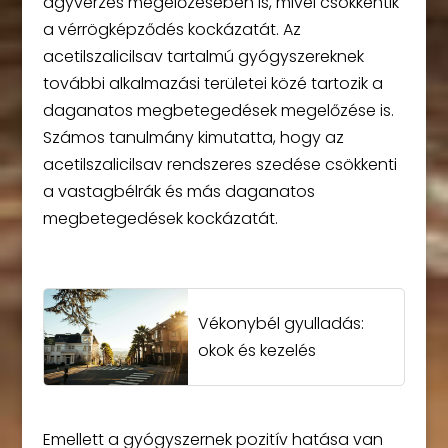
agyvérzés megelőzésében is, mivel csökkentik
a vérrögképződés kockázatát. Az
acetilszalicilsav tartalmú gyógyszereknek
további alkalmazási területei közé tartozik a
daganatos megbetegedések megelőzése is.
Számos tanulmány kimutatta, hogy az
acetilszalicilsav rendszeres szedése csökkenti
a vastagbélrák és más daganatos
megbetegedések kockázatát.
Vékonybél gyulladás:
okok és kezelés
Emellett a gyógyszernek pozitív hatása van