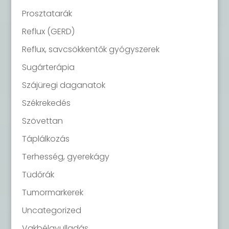
Prosztatarák
Reflux (GERD)
Reflux, savcsökkentők gyógyszerek
Sugárterápia
Szájüregi daganatok
Székrekedés
Szövettan
Táplálkozás
Terhesség, gyerekágy
Tüdőrák
Tumormarkerek
Uncategorized
Vakbélgyulladás