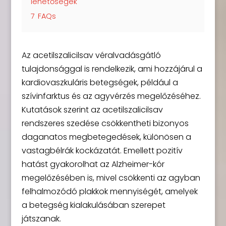
lehetőségek
7
FAQs
Az acetilszalicilsav véralvadásgátló
tulajdonsággal is rendelkezik, ami hozzájárul a
kardiovaszkuláris betegségek, például a
szívinfarktus és az agyvérzés megelőzéséhez.
Kutatások szerint az acetilszalicilsav
rendszeres szedése csökkentheti bizonyos
daganatos megbetegedések, különösen a
vastagbélrák kockázatát. Emellett pozitív
hatást gyakorolhat az Alzheimer-kór
megelőzésében is, mivel csökkenti az agyban
felhalmozódó plakkok mennyiségét, amelyek
a betegség kialakulásában szerepet
játszanak.