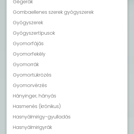
Gégerák
Gombaellenes szerek gyógyszerek
Gyógyszerek
Gyógyszertípusok
Gyomorfájás
Gyomorfekély
Gyomorrák
Gyomortükrözés
Gyomorvérzés
Hányinger, hányás
Hasmenés (krónikus)
Hasnyálmirigy-gyulladás
Hasnyálmirigyrák