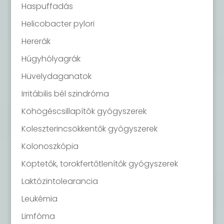
Haspuffadás
Helicobacter pylori
Hererák
Húgyhólyagrák
Hüvelydaganatok
Irritábilis bél szindróma
Köhögéscsillapítók gyógyszerek
Koleszterincsökkentők gyógyszerek
Kolonoszkópia
Köptetők, torokfertőtlenítők gyógyszerek
Laktózintolearancia
Leukémia
Limfóma