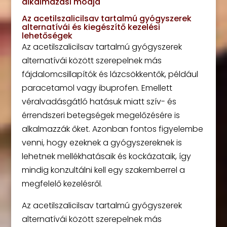
alkalmazási módja
Az acetilszalicilsav tartalmú gyógyszerek
alternatívái és kiegészítő kezelési
lehetőségek
Az acetilszalicilsav tartalmú gyógyszerek
alternatívái között szerepelnek más
fájdalomcsillapítók és lázcsökkentők, például
paracetamol vagy ibuprofen. Emellett
véralvadásgátló hatásuk miatt szív- és
érrendszeri betegségek megelőzésére is
alkalmazzák őket. Azonban fontos figyelembe
venni, hogy ezeknek a gyógyszereknek is
lehetnek mellékhatásaik és kockázataik, így
mindig konzultálni kell egy szakemberrel a
megfelelő kezelésről.
Az acetilszalicilsav tartalmú gyógyszerek
alternatívái között szerepelnek más