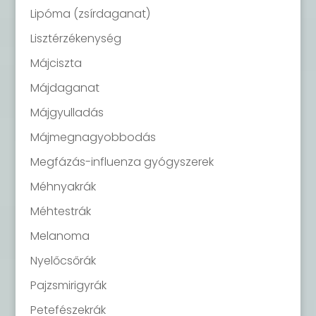
Lipóma (zsírdaganat)
Lisztérzékenység
Májciszta
Májdaganat
Májgyulladás
Májmegnagyobbodás
Megfázás-influenza gyógyszerek
Méhnyakrák
Méhtestrák
Melanoma
Nyelőcsőrák
Pajzsmirigyrák
Petefészekrák