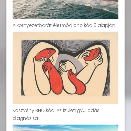
A környezetbarát életmód bno kód 8 alapján
Köszvény BNO kód: Az ízületi gyulladás
diagnózisa