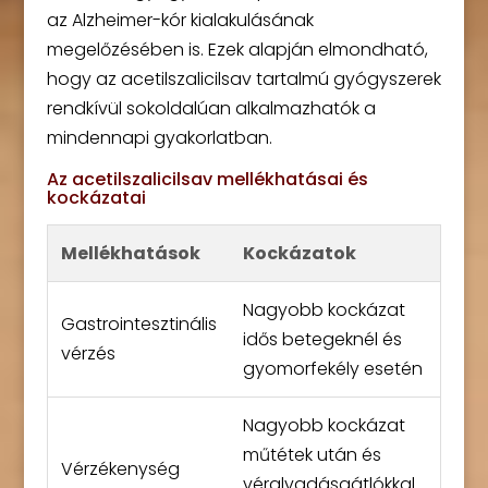
az Alzheimer-kór kialakulásának
megelőzésében is. Ezek alapján elmondható,
hogy az acetilszalicilsav tartalmú gyógyszerek
rendkívül sokoldalúan alkalmazhatók a
mindennapi gyakorlatban.
Az acetilszalicilsav mellékhatásai és
kockázatai
Mellékhatások
Kockázatok
Nagyobb kockázat
Gastrointesztinális
idős betegeknél és
vérzés
gyomorfekély esetén
Nagyobb kockázat
műtétek után és
Vérzékenység
véralvadásgátlókkal