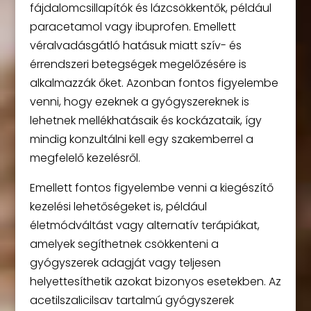
fájdalomcsillapítók és lázcsökkentők, például
paracetamol vagy ibuprofen. Emellett
véralvadásgátló hatásuk miatt szív- és
érrendszeri betegségek megelőzésére is
alkalmazzák őket. Azonban fontos figyelembe
venni, hogy ezeknek a gyógyszereknek is
lehetnek mellékhatásaik és kockázataik, így
mindig konzultálni kell egy szakemberrel a
megfelelő kezelésről.
Emellett fontos figyelembe venni a kiegészítő
kezelési lehetőségeket is, például
életmódváltást vagy alternatív terápiákat,
amelyek segíthetnek csökkenteni a
gyógyszerek adagját vagy teljesen
helyettesíthetik azokat bizonyos esetekben. Az
acetilszalicilsav tartalmú gyógyszerek