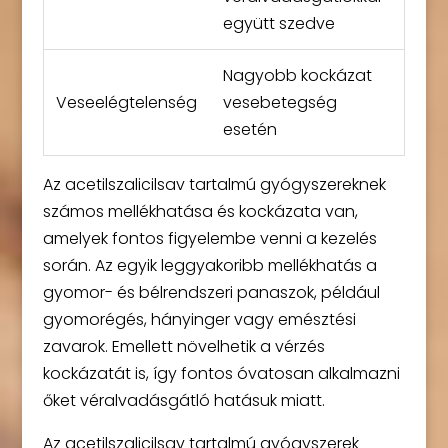
együtt szedve
Nagyobb kockázat
Veseelégtelenség
vesebetegség
esetén
Az acetilszalicilsav tartalmú gyógyszereknek
számos mellékhatása és kockázata van,
amelyek fontos figyelembe venni a kezelés
során. Az egyik leggyakoribb mellékhatás a
gyomor- és bélrendszeri panaszok, például
gyomorégés, hányinger vagy emésztési
zavarok. Emellett növelhetik a vérzés
kockázatát is, így fontos óvatosan alkalmazni
őket véralvadásgátló hatásuk miatt.
Az acetilszalicilsav tartalmú gyógyszerek