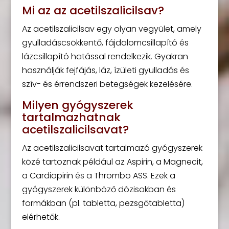
Mi az az acetilszalicilsav?
Az acetilszalicilsav egy olyan vegyület, amely
gyulladáscsökkentő, fájdalomcsillapító és
lázcsillapító hatással rendelkezik. Gyakran
használják fejfájás, láz, ízületi gyulladás és
szív- és érrendszeri betegségek kezelésére.
Milyen gyógyszerek
tartalmazhatnak
acetilszalicilsavat?
Az acetilszalicilsavat tartalmazó gyógyszerek
közé tartoznak például az Aspirin, a Magnecit,
a Cardiopirin és a Thrombo ASS. Ezek a
gyógyszerek különböző dózisokban és
formákban (pl. tabletta, pezsgőtabletta)
elérhetők.