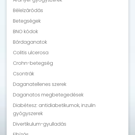
Bélelzáródás
Betegségek
BNO kódok
Bőrdaganatok
Colitis ulcerosa
Crohn-betegség
Csontrák
Daganatellenes szerek
Daganatos megbetegedések
Diabétesz: antidiabetikumok, inzulin
gyógyszerek
Divertikulum-gyulladás
Elhízás