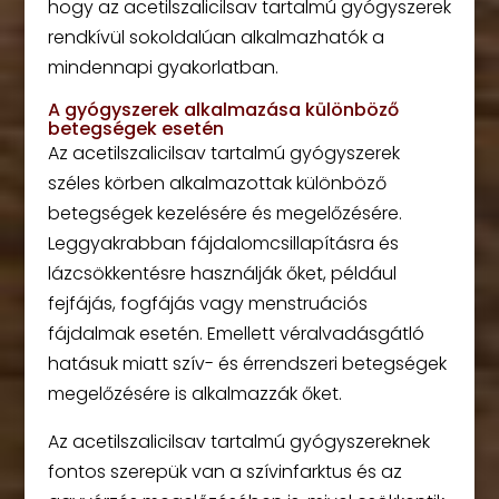
hogy az acetilszalicilsav tartalmú gyógyszerek
rendkívül sokoldalúan alkalmazhatók a
mindennapi gyakorlatban.
A gyógyszerek alkalmazása különböző
betegségek esetén
Az acetilszalicilsav tartalmú gyógyszerek
széles körben alkalmazottak különböző
betegségek kezelésére és megelőzésére.
Leggyakrabban fájdalomcsillapításra és
lázcsökkentésre használják őket, például
fejfájás, fogfájás vagy menstruációs
fájdalmak esetén. Emellett véralvadásgátló
hatásuk miatt szív- és érrendszeri betegségek
megelőzésére is alkalmazzák őket.
Az acetilszalicilsav tartalmú gyógyszereknek
fontos szerepük van a szívinfarktus és az