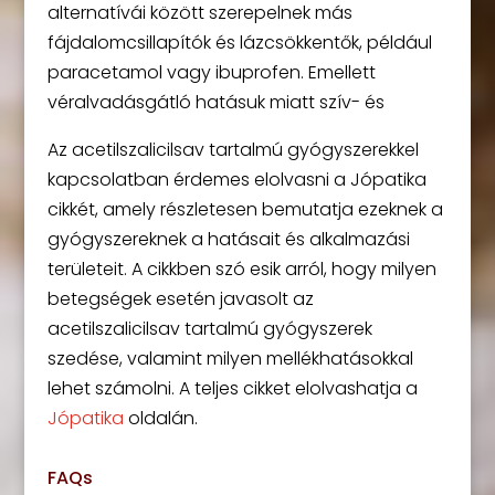
alternatívái között szerepelnek más
fájdalomcsillapítók és lázcsökkentők, például
paracetamol vagy ibuprofen. Emellett
véralvadásgátló hatásuk miatt szív- és
Az acetilszalicilsav tartalmú gyógyszerekkel
kapcsolatban érdemes elolvasni a Jópatika
cikkét, amely részletesen bemutatja ezeknek a
gyógyszereknek a hatásait és alkalmazási
területeit. A cikkben szó esik arról, hogy milyen
betegségek esetén javasolt az
acetilszalicilsav tartalmú gyógyszerek
szedése, valamint milyen mellékhatásokkal
lehet számolni. A teljes cikket elolvashatja a
Jópatika
oldalán.
FAQs