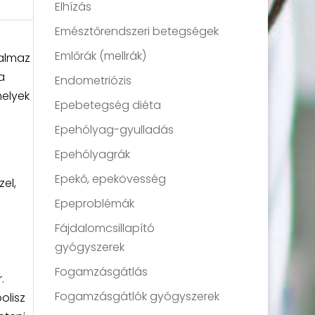
Elhízás
Emésztőrendszeri betegségek
Emlőrák (mellrák)
talmaz
a
Endometriózis
melyek
Epebetegség diéta
Epehólyag-gyulladás
Epehólyagrák
Epekő, epekövesség
el,
Epeproblémák
Fájdalomcsillapító
gyógyszerek
Fogamzásgátlás
.
Fogamzásgátlók gyógyszerek
olisz