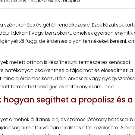
e: hatékony módszerek és terápiák
 szánt kenőcs és gél áll rendelkezésre. Ezek közül sok tar
ldául lidokaint vagy benzokaint, amelyek gyorsan enyhítik 
 igényektől függ, de érdemes olyan termékeket keresni, a
k mellett otthon is készíthetünk természetes kenőcsöt.
ke hatékonyan csökkentheti a fájdalmat és elősegítheti a
t mindig érdemes konzultálni orvossal vagy gyógyszeréssz
dott termék biztonságos és hatékony számunkra.
: hogyan segíthet a propolisz és a
et a méhek állítanak elő, és számos jótékony hatással bír
ajdonságai miatt kiválóan alkalmas afta kezelésére. A prop