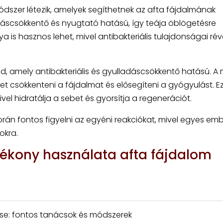
zer létezik, amelyek segíthetnek az afta fájdalmának
adáscsökkentő és nyugtató hatású, így teája öblögetésre
lya is hasznos lehet, mivel antibakteriális tulajdonságai ré
 amely antibakteriális és gyulladáscsökkentő hatású. A
et csökkenteni a fájdalmat és elősegíteni a gyógyulást. E
ivel hidratálja a sebet és gyorsítja a regenerációt.
án fontos figyelni az egyéni reakciókat, mivel egyes em
okra.
tékony használata afta fájdalom
e: fontos tanácsok és módszerek