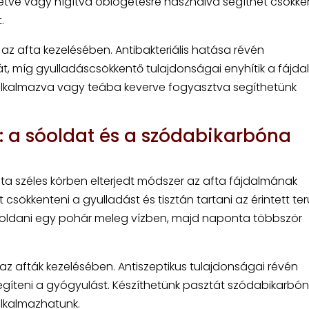
tetve vagy hígítva öblögetésre használva segíthet csökke
.
 az afta kezelésében. Antibakteriális hatása révén
t, míg gyulladáscsökkentő tulajdonságai enyhítik a fájda
e alkalmazva vagy teába keverve fogyasztva segíthetünk
s: a sóoldat és a szódabikarbóna
a széles körben elterjedt módszer az afta fájdalmának
 csökkenteni a gyulladást és tisztán tartani az érintett terü
feloldani egy pohár meleg vízben, majd naponta többször
z afták kezelésében. Antiszeptikus tulajdonságai révén
segíteni a gyógyulást. Készíthetünk pasztát szódabikarbó
alkalmazhatunk.