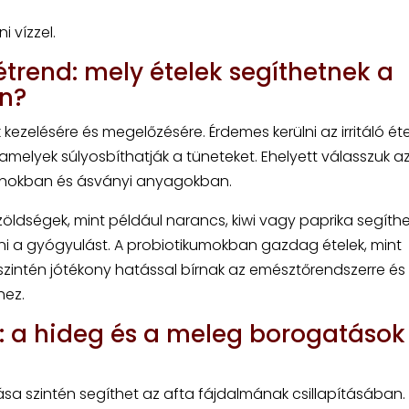
 vízzel.
étrend: mely ételek segíthetnek a
an?
 kezelésére és megelőzésére. Érdemes kerülni az irritáló éte
amelyek súlyosbíthatják a tüneteket. Ehelyett válasszuk a
minokban és ásványi anyagokban.
dségek, mint például narancs, kiwi vagy paprika segíth
ni a gyógyulást. A probiotikumokban gazdag ételek, mint
zintén jótékony hatással bírnak az emésztőrendszerre és
hez.
s: a hideg és a meleg borogatások
a szintén segíthet az afta fájdalmának csillapításában.