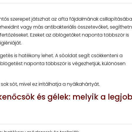
ntős szerepet játszhat az afta fájdalmának csillapításába
rhexidint vagy más antibakteriális összetevőket, segíthet
fertőzéseket. Ezeket az öblögetőket naponta többször is
giéniáját.
ögetés is hatékony lehet. A sóoldat segít csökkenteni a
z öblögetést naponta többször is végezhetjük, különösen
k sót, mivel ez irritálhatja a nyálkahártyát.
 kenőcsök és gélek: melyik a legjo