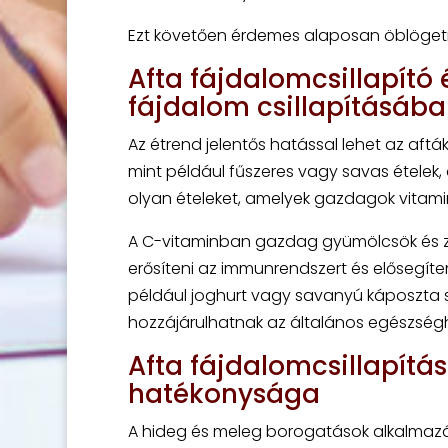
Ezt követően érdemes alaposan öblögetni
Afta fájdalomcsillapító 
fájdalom csillapításáb
Az étrend jelentős hatással lehet az afták
mint például fűszeres vagy savas ételek, 
olyan ételeket, amelyek gazdagok vita
A C-vitaminban gazdag gyümölcsök és zöl
erősíteni az immunrendszert és elősegíte
például joghurt vagy savanyú káposzta s
hozzájárulhatnak az általános egészség
Afta fájdalomcsillapítá
hatékonysága
A hideg és meleg borogatások alkalmazás