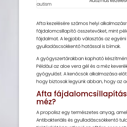
Autizmus kezelés
Afta kezelésére számos helyi alkalmazásra
fájdalomcsillapító összetevőket, mint pé
fájdalmat. A legjobb választás az egyéni
gyulladáscsökkentő hatással is bírnak.
A gyógyszertárakban kapható készítménye
Például az aloe vera gél és a méz keveré
gyógyulást. A kenőcsök alkalmazása előt
hogy biztosak legyünk abban, hogy az a
Afta fájdalomcsillapítás
méz?
A propolisz egy természetes anyag, amely
Antibakteriális és gyulladáscsökkentő tul