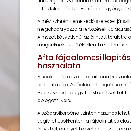
tinktúráját közvetlenül az aftára csepeg
a fájdalmat és felgyorsítani a gyógyulást
A méz szintén kiemelkedő szerepet játszik
megakadályozza a fertőzések kialakulásá
A mézet közvetlenül az érintett területr
magunknak az afták elleni küzdelemben.
Afta fájdalomcsillapítá
használata
A sóoldat és a szódabikarbóna használat
csillapítására. A sóoldat öblögetése segít
Az elkészítéshez egy teáskanál sót kell 
öblögetni vele.
A szódabikarbóna szintén hasznos lehet a
segíthet csökkenteni a fájdalmat és elő
és vízből, amelyet közvetlenül az aftára 