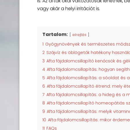
is. Az afták okai változatosak lehetnek, b
vagy akár a helyi irritációt is.
Tartalom:
elrejtés
1
Gyógynövények és természetes módszer
2
Szájvíz és öblögetők hatékony használa
3
Afta fájdalomcsillapító kenőcsök és gél
4
Afta fájdalomcsillapítás: hogyan segít
5
Afta fájdalomcsillapítás: a sóoldat és
6
Afta fájdalomcsillapító étrend: mely é
7
Afta fájdalomcsillapítás: a hideg és 
8
Afta fájdalomcsillapító homeopátiás 
9
Afta fájdalomcsillapítás: melyik vitam
10
Afta fájdalomcsillapítás: mikor érdeme
11
FAQs