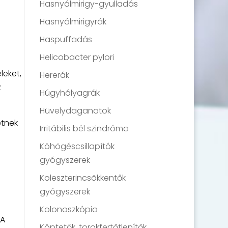
Hasnyálmirigy-gyulladás
Hasnyálmirigyrák
Haspuffadás
Helicobacter pylori
leket,
Hererák
z
Húgyhólyagrák
Hüvelydaganatok
etnek
Irritábilis bél szindróma
Köhögéscsillapítók
gyógyszerek
Koleszterincsökkentők
gyógyszerek
Kolonoszkópia
 A
Köptetők, torokfertőtlenítők