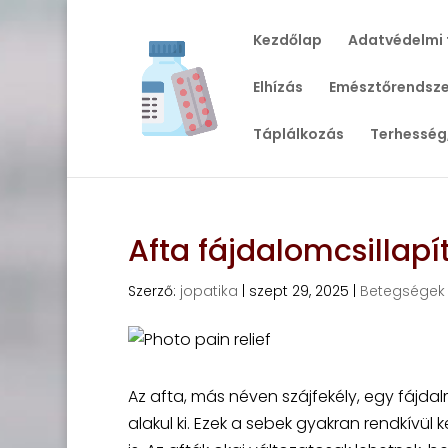
Kezdőlap
Adatvédelmi 
Elhízás
Emésztőrendsze
Táplálkozás
Terhesség
Afta fájdalomcsillap
Szerző:
jopatika
|
szept 29, 2025
|
Betegségek
Az afta, más néven szájfekély, egy fájda
alakul ki. Ezek a sebek gyakran rendkívül 