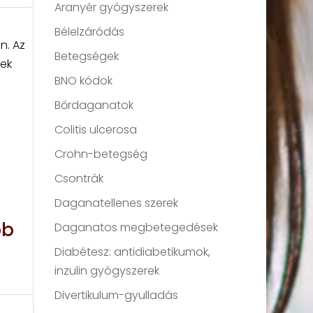
Aranyér gyógyszerek
Bélelzáródás
n. Az
Betegségek
nek
BNO kódok
Bőrdaganatok
Colitis ulcerosa
Crohn-betegség
Csontrák
Daganatellenes szerek
bb
Daganatos megbetegedések
Diabétesz: antidiabetikumok,
inzulin gyógyszerek
Divertikulum-gyulladás