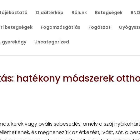
tájékoztató
Oldaltérkép
Rólunk
Betegségek
BNO
ri betegségek
Fogamzásgátlás
Fogászat
Gyógysz
, gyerekágy
Uncategorized
ítás: hatékony módszerek otth
lmas, kerek vagy ovális sebesedés, amely a száj nyálkahár
kellemetlenek, és megnehezítik az étkezést, ivást, sőt, a be