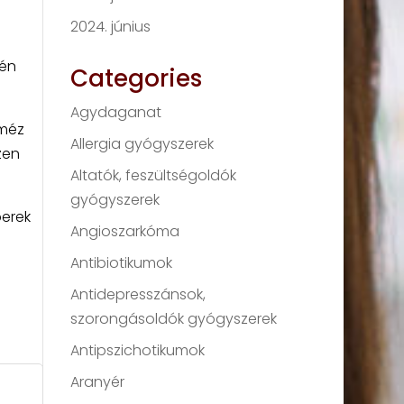
2024. június
vén
Categories
Agydaganat
 méz
Allergia gyógyszerek
zen
Altatók, feszültségoldók
gyógyszerek
berek
Angioszarkóma
Antibiotikumok
Antidepresszánsok,
szorongásoldók gyógyszerek
Antipszichotikumok
Aranyér