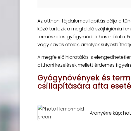
Az otthoni fájdalomcsillapítás célja a tü
közé tartozik a megfelelő szájhigiénia fe
természetes gyógymódok használata. Fontos
vagy savas ételek, amelyek súlyosbíthatj
A megfelelő hidratálás is elengedhetetle
otthoni kezelések mellett érdemes figyelni
Gyógynövények és term
csillapítására afta eset
Aranyérre kúp: ha