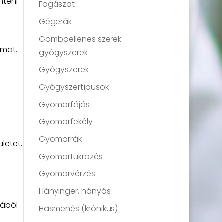
nteni
Fogászat
Gégerák
Gombaellenes szerek
lmat.
gyógyszerek
Gyógyszerek
Gyógyszertípusok
Gyomorfájás
Gyomorfekély
Gyomorrák
letet.
Gyomortükrözés
Gyomorvérzés
Hányinger, hányás
nából
Hasmenés (krónikus)