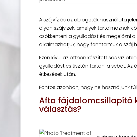
A szájvíz és az öblögetők használata jele
olyan szájvizek, amelyek tartalmaznak kló
csökkenteni a gyulladást és megelőzni a 
alkalmazhatjuk, hogy fenntartsuk a száj hi
Ezen kívül az otthon készített sós víz öbl
gyulladást és tisztán tartani a sebet. A
étkezések után.
Fontos azonban, hogy ne használjunk túl so
Afta fájdalomcsillapító
választás?