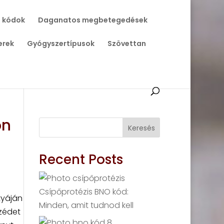
 kódok
Daganatos megbetegedések
erek
Gyógyszertípusok
Szövettan
on
Keresés
Recent Posts
Csípőprotézis BNO kód:
tyáján
Minden, amit tudnod kell
szédet