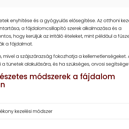
netek enyhítése és a gyógyulás elősegítése. Az otthoni kez
nntartása, a fájdalomcsillapító szerek alkalmazása és a
, hogy kerüljük az irritáló ételeket, mint például a fűsz
ák a fájdalmat.
n, mivel a szájszárazság fokozhatja a kellemetlenségeket. 
 a tünetek alakulására, és ha szükséges, orvosi segítséget
észetes módszerek a fájdalom
én
tékony kezelési módszer