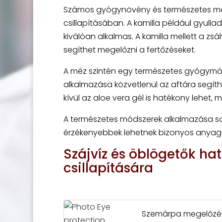
Számos gyógynövény és természetes móds
csillapításában. A kamilla például gyull
kiválóan alkalmas. A kamilla mellett a zsá
segíthet megelőzni a fertőzéseket.
A méz szintén egy természetes gyógymód,
alkalmazása közvetlenül az aftára segíth
kívül az aloe vera gél is hatékony lehet, m
A természetes módszerek alkalmazása sor
érzékenyebbek lehetnek bizonyos anyag
Szájvíz és öblögetők ha
csillapítására
Szemárpa megelőzés