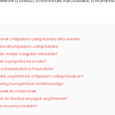
eleértve a stresszt, a hormonális változásokat, a vitaminhi
ek a fájdalom csillapítására afta esetén
ta afta fájdalom csillapítására
ek: melyik a legjobb választás?
het a propolisz és a méz?
 a szódabikarbóna használata
telek segíthetnek a fájdalom csillapításában?
a meleg borogatások hatékonysága
szerek és módszerek
inok és ásványi anyagok segíthetnek?
s orvoshoz fordulni?