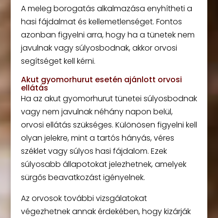
A meleg borogatás alkalmazása enyhítheti a
hasi fájdalmat és kellemetlenséget. Fontos
azonban figyelni arra, hogy ha a tünetek nem
javulnak vagy súlyosbodnak, akkor orvosi
segítséget kell kérni.
Akut gyomorhurut esetén ajánlott orvosi
ellátás
Ha az akut gyomorhurut tünetei súlyosbodnak
vagy nem javulnak néhány napon belül,
orvosi ellátás szükséges. Különösen figyelni kell
olyan jelekre, mint a tartós hányás, véres
széklet vagy súlyos hasi fájdalom. Ezek
súlyosabb állapotokat jelezhetnek, amelyek
sürgős beavatkozást igényelnek.
Az orvosok további vizsgálatokat
végezhetnek annak érdekében, hogy kizárják