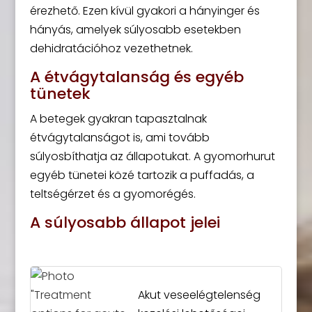
érezhető. Ezen kívül gyakori a hányinger és
hányás, amelyek súlyosabb esetekben
dehidratációhoz vezethetnek.
A étvágytalanság és egyéb
tünetek
A betegek gyakran tapasztalnak
étvágytalanságot is, ami tovább
súlyosbíthatja az állapotukat. A gyomorhurut
egyéb tünetei közé tartozik a puffadás, a
teltségérzet és a gyomorégés.
A súlyosabb állapot jelei
Akut veseelégtelenség