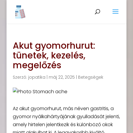
Akut gyomorhurut:
tünetek, kezelés,
megelőzés
Szerző:
jopatika
|
máj 22, 2025
|
Betegségek
Az akut gyomorhurut, más néven gastritis, a
gyomor nyálkahártyájának gyulladását jelenti,
amely hirtelen jelentkezik és különböző okok
miatt alakulhat ki. A leggyakoribb kiváltó