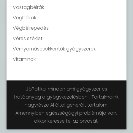
Vastagbélrák
Végbélrák
Végbélrepedés
Véres széklet
Vérnyomáscsökkentők gyógyszerek
Vitaminok
JóPatika: minden ami gyógyszer és
hatóanyag a gyógykezelésben... Tartalmaink
nagyrésze AI által generált tartalom.
Amennyiben egészségügyi problémája van,
akkor keresse fel az orvosát.