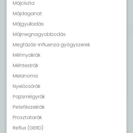
Májciszta
Májdaganat
Májgyulladás
Májmegnagyobbodás
Megfázás-influenza gyógyszerek
Méhnyakrák
Méhtestrák
Melanoma
Nyelőcsőrák
Pajzsmirigyrák
Petefészekrák
Prosztatarák
Reflux (GERD)