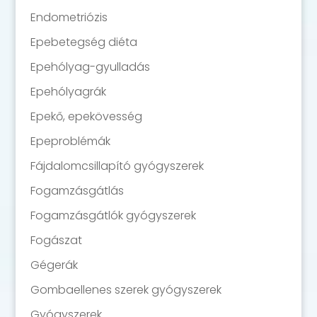
Endometriózis
Epebetegség diéta
Epehólyag-gyulladás
Epehólyagrák
Epekő, epekövesség
Epeproblémák
Fájdalomcsillapító gyógyszerek
Fogamzásgátlás
Fogamzásgátlók gyógyszerek
Fogászat
Gégerák
Gombaellenes szerek gyógyszerek
Gyógyszerek