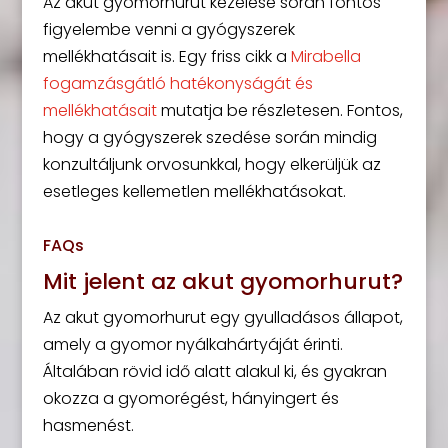
Az akut gyomorhurut kezelése során fontos
figyelembe venni a gyógyszerek
mellékhatásait is. Egy friss cikk a
Mirabella
fogamzásgátló hatékonyságát és
mellékhatásait
mutatja be részletesen. Fontos,
hogy a gyógyszerek szedése során mindig
konzultáljunk orvosunkkal, hogy elkerüljük az
esetleges kellemetlen mellékhatásokat.
FAQs
Mit jelent az akut gyomorhurut?
Az akut gyomorhurut egy gyulladásos állapot,
amely a gyomor nyálkahártyáját érinti.
Általában rövid idő alatt alakul ki, és gyakran
okozza a gyomorégést, hányingert és
hasmenést.