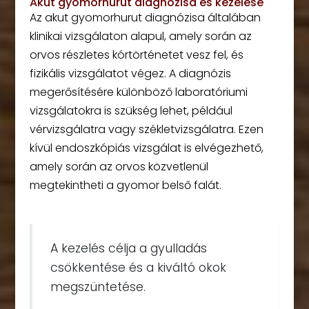
Akut gyomorhurut diagnózisa és kezelése
Az akut gyomorhurut diagnózisa általában
klinikai vizsgálaton alapul, amely során az
orvos részletes kórtörténetet vesz fel, és
fizikális vizsgálatot végez. A diagnózis
megerősítésére különböző laboratóriumi
vizsgálatokra is szükség lehet, például
vérvizsgálatra vagy székletvizsgálatra. Ezen
kívül endoszkópiás vizsgálat is elvégezhető,
amely során az orvos közvetlenül
megtekintheti a gyomor belső falát.
A kezelés célja a gyulladás
csökkentése és a kiváltó okok
megszüntetése.