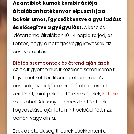
Az antibiotikumok kombinációja
általában hatékonyan elpusztítja a
baktériumot, így csökkentve a gyulladást
és elősegítve a gyógyulást.
A kezelés
időtartama általában 10-14 napig terjed, és
fontos, hogy a betegek végig kövessék az
orvos utasításait.
Diétás szempontok és étrend ajánlások
Az akut gyomorhurut kezelése során kiemelt
figyelmet kell fordítani az étrendre is. Az
orvosok javasolják az irritáló ételek és italok
kerülését, mint például fűszeres ételek,
koffein
és alkohol. A könnyen emészthető ételek
fogyasztása ajánlott, mint például főtt rizs,
banán vagy alma.
Ezek az ételek segíthetnek csökkenteni a