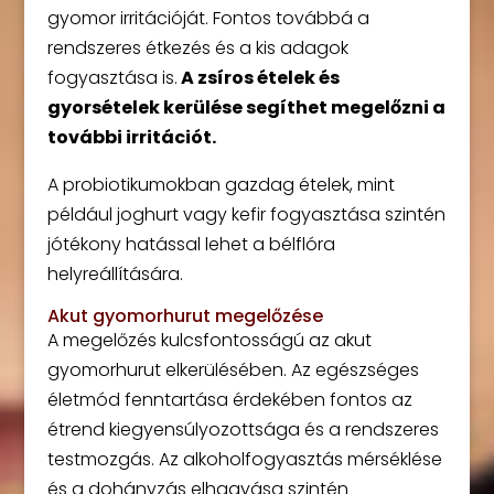
gyomor irritációját. Fontos továbbá a
rendszeres étkezés és a kis adagok
fogyasztása is.
A zsíros ételek és
gyorsételek kerülése segíthet megelőzni a
további irritációt.
A probiotikumokban gazdag ételek, mint
például joghurt vagy kefir fogyasztása szintén
jótékony hatással lehet a bélflóra
helyreállítására.
Akut gyomorhurut megelőzése
A megelőzés kulcsfontosságú az akut
gyomorhurut elkerülésében. Az egészséges
életmód fenntartása érdekében fontos az
étrend kiegyensúlyozottsága és a rendszeres
testmozgás. Az alkoholfogyasztás mérséklése
és a dohányzás elhagyása szintén