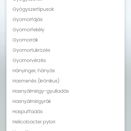
Gyógyszertípusok
Gyomorfájás
Gyomorfekély
Gyomorrák
Gyomortükrözés
Gyomorvérzés
Hányinger, hányás
Hasmenés (krónikus)
Hasnyálmirigy-gyulladás
Hasnyálmirigyrák
Haspuffadás
Helicobacter pylori