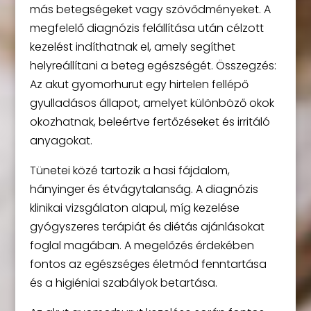
más betegségeket vagy szövődményeket. A
megfelelő diagnózis felállítása után célzott
kezelést indíthatnak el, amely segíthet
helyreállítani a beteg egészségét. Összegzés:
Az akut gyomorhurut egy hirtelen fellépő
gyulladásos állapot, amelyet különböző okok
okozhatnak, beleértve fertőzéseket és irritáló
anyagokat.
Tünetei közé tartozik a hasi fájdalom,
hányinger és étvágytalanság. A diagnózis
klinikai vizsgálaton alapul, míg kezelése
gyógyszeres terápiát és diétás ajánlásokat
foglal magában. A megelőzés érdekében
fontos az egészséges életmód fenntartása
és a higiéniai szabályok betartása.