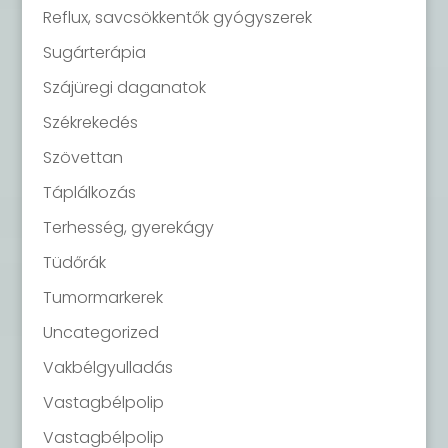
Reflux, savcsökkentők gyógyszerek
Sugárterápia
Szájüregi daganatok
Székrekedés
Szövettan
Táplálkozás
Terhesség, gyerekágy
Tüdőrák
Tumormarkerek
Uncategorized
Vakbélgyulladás
Vastagbélpolip
Vastagbélpolip