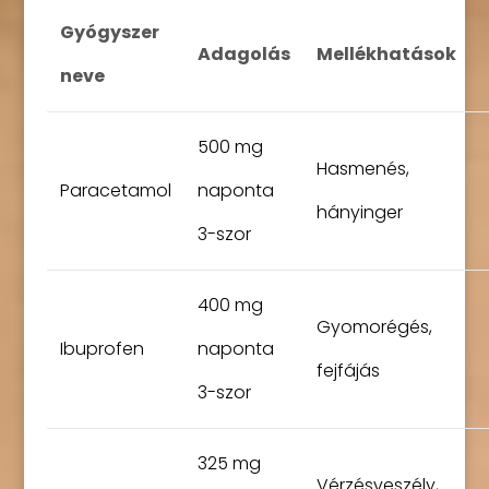
Gyógyszer
Adagolás
Mellékhatások
neve
500 mg
Hasmenés,
Paracetamol
naponta
hányinger
3-szor
400 mg
Gyomorégés,
Ibuprofen
naponta
fejfájás
3-szor
325 mg
Vérzésveszély,