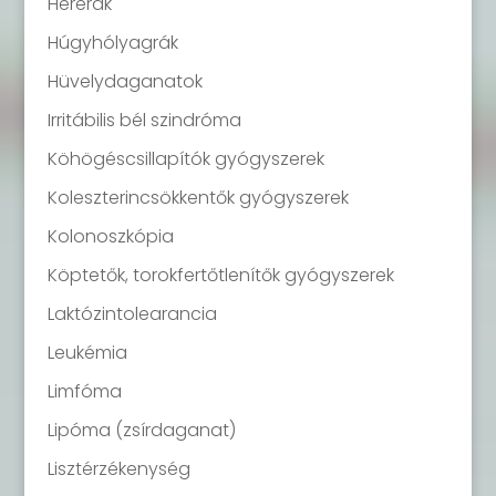
Hererák
Húgyhólyagrák
Hüvelydaganatok
Irritábilis bél szindróma
Köhögéscsillapítók gyógyszerek
Koleszterincsökkentők gyógyszerek
Kolonoszkópia
Köptetők, torokfertőtlenítők gyógyszerek
Laktózintolearancia
Leukémia
Limfóma
Lipóma (zsírdaganat)
Lisztérzékenység