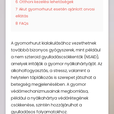
6
Otthoni kezelési lehetőségek
7
Akut gyomorhurut esetén ajánlott orvosi
ellátás
8
FAQs
A gyomorhurut kialakulásához vezethetnek
továbbá bizonyos gyógyszerek, mint például
a nem szteroid gyulladáscsökkentők (NSAID),
amelyek irritálják a gyomor nyálkahártyáját. Az
alkoholfogyasztás, a stressz, valamint a
helytelen táplálkozás is szerepet játszhat a
betegség megjelenésében. A gyomor
védőmechanizmusainak megbomlása,
például a nyálkahártya védőrétegének
csökkenése, szintén hozzájárulhat a
gyulladásos folyamatokhoz.