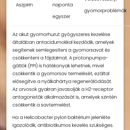
Aszpirin
naponta
gyomorproblémák
egyszer
Az akut gyomorhurut gyógyszeres kezelése
általában antacidumokkal kezdődik, amelyek
segítenek semlegesíteni a gyomorsavat és
csökkenteni a fájdalmat. A protonpumpa-
gátlók (PPI) is hatékonyak lehetnek, mivel
csökkentik a gyomorsav termelését, ezáltal
elősegítve a nyálkahártya regenerálódását.
Az orvosok gyakran javasolják a H2-receptor
antagonisták alkalmazását is, amelyek szintén
csökkentik a savtermelést.
Ha a Helicobacter pylori baktérium jelenléte
igazolódik, antibiotikumos kezelés szükséges.