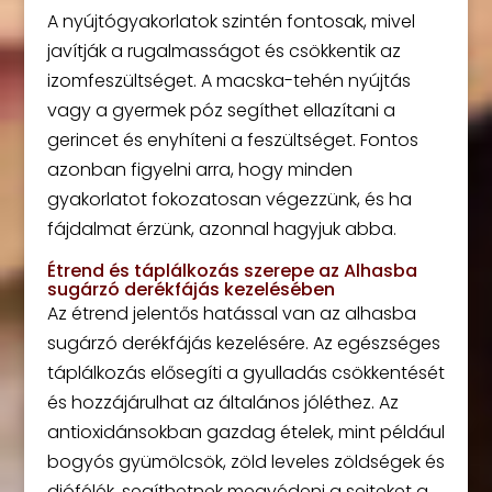
A nyújtógyakorlatok szintén fontosak, mivel
javítják a rugalmasságot és csökkentik az
izomfeszültséget. A macska-tehén nyújtás
vagy a gyermek póz segíthet ellazítani a
gerincet és enyhíteni a feszültséget. Fontos
azonban figyelni arra, hogy minden
gyakorlatot fokozatosan végezzünk, és ha
fájdalmat érzünk, azonnal hagyjuk abba.
Étrend és táplálkozás szerepe az Alhasba
sugárzó derékfájás kezelésében
Az étrend jelentős hatással van az alhasba
sugárzó derékfájás kezelésére. Az egészséges
táplálkozás elősegíti a gyulladás csökkentését
és hozzájárulhat az általános jóléthez. Az
antioxidánsokban gazdag ételek, mint például
bogyós gyümölcsök, zöld leveles zöldségek és
diófélék, segíthetnek megvédeni a sejteket a