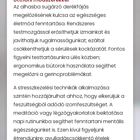
Az alhasba sugárzó derékfájás
megelőzésének kulcsa az egészséges
életmód fenntartása. Rendszeres
testmozgással erősíthetjük izmainkat és
javíthatjuk rugalmasságunkat; ezáltal
csökkenthetjük a sérülések kockázatát. Fontos
figyelni testtartásunkra ülés közben;
ergonomikus bútorok használata segíthet
megelőzni a gerincproblémákat.
A stresszkezelési technikák alkalmazása
szintén hozzájárulhat ahhoz, hogy elkerüljük a
feszültségből adódó izomfeszültséget. A
meditáció vagy légzőgyakorlatok beiktatása
napi rutinunkba segíthet fenntartani mentális
egészségünket is. Ezen kívül figyeljünk
étrendünkre; gyulladáscsökkentő ételek