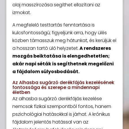
olaj masszírozása segíthet ellazítani az
izmokat.
A megfelelő testtartás fenntartása is
kulcsfontosságú; figyeljünk arra, hogy ülés
közben támasszuk meg hátunkat, és kerüljük el
a hosszan tartó ülő helyzetet.
A rendszeres
mozgás beiktatása is elengedhetetlen;
akár napi séták is segíthetnek megelőzni
a fájdalom súlyosbodását.
Az Alhasba sugárzó derékfájás kezelésének
fontossága és szerepe a mindennapi
életben
Az alhasba sugárzó derékfájás kezelése
nemcsak fizikai szempontból fontos, hanem
pszichológiai hatásokkal is járhat. A krónikus
fájdalom jelentős hatással van az