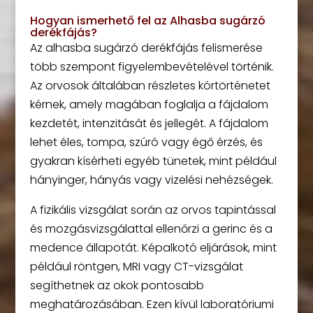
Hogyan ismerhető fel az Alhasba sugárzó
derékfájás?
Az alhasba sugárzó derékfájás felismerése
több szempont figyelembevételével történik.
Az orvosok általában részletes kórtörténetet
kérnek, amely magában foglalja a fájdalom
kezdetét, intenzitását és jellegét. A fájdalom
lehet éles, tompa, szúró vagy égő érzés, és
gyakran kísérheti egyéb tünetek, mint például
hányinger, hányás vagy vizelési nehézségek.
A fizikális vizsgálat során az orvos tapintással
és mozgásvizsgálattal ellenőrzi a gerinc és a
medence állapotát. Képalkotó eljárások, mint
például röntgen, MRI vagy CT-vizsgálat
segíthetnek az okok pontosabb
meghatározásában. Ezen kívül laboratóriumi