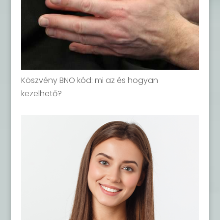
Köszvény BNO kód: mi az és hogyan
kezelhető?