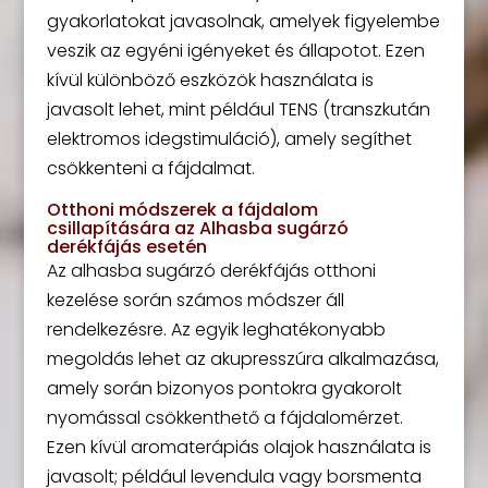
gyakorlatokat javasolnak, amelyek figyelembe
veszik az egyéni igényeket és állapotot. Ezen
kívül különböző eszközök használata is
javasolt lehet, mint például TENS (transzkután
elektromos idegstimuláció), amely segíthet
csökkenteni a fájdalmat.
Otthoni módszerek a fájdalom
csillapítására az Alhasba sugárzó
derékfájás esetén
Az alhasba sugárzó derékfájás otthoni
kezelése során számos módszer áll
rendelkezésre. Az egyik leghatékonyabb
megoldás lehet az akupresszúra alkalmazása,
amely során bizonyos pontokra gyakorolt
nyomással csökkenthető a fájdalomérzet.
Ezen kívül aromaterápiás olajok használata is
javasolt; például levendula vagy borsmenta