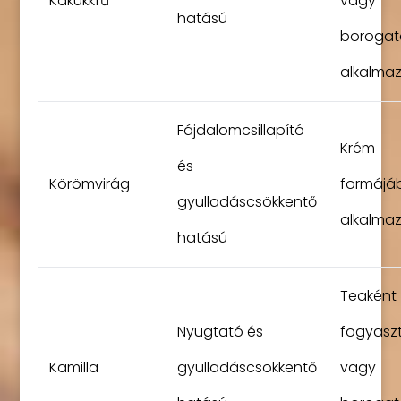
Kakukkfű
vagy
hatású
borogat
alkalma
Fájdalomcsillapító
Krém
és
Körömvirág
formájá
gyulladáscsökkentő
alkalma
hatású
Teaként
Nyugtató és
fogyasz
Kamilla
gyulladáscsökkentő
vagy