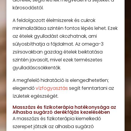
károsodástól.
A feldolgozott élelmiszerek és cukrok
minimalizálása szintén fontos lépés lehet. Ezek
az ételek gyulladást okozhatnak, ami
súlyosbíthatja a fájdalmat. Az omega-3
zsírsavakban gazdag ételek beiktatása
szintén javasolt, mivel ezek természetes
gyulladáscsökkentők.
A megfelelő hidratáció is elengedhetetlen;
elegendő
vízfogyasztás
segít fenntartani az
ízületek egészségét.
Masszázs és fizikoterápia hatékonysága az
Alhasba sugárzó derékfájás kezelésében
A masszázs és fizikoterápia kiemelkedő
szerepet játszik az alhasba sugárzó