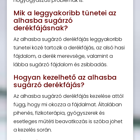
nőgyógyászati problémák is.
Mik a leggyakoribb tünetei az
alhasba sugárzó
derékfájásnak?
Az alhasba sugárzó derékfájás leggyakoribb
tünetei közé tartozik a derékfájás, az alsó hasi
fájdalom, a derék merevsége, valamint a
lábba sugárzó fájdalom és zsibbadás.
Hogyan kezelhető az alhasba
sugárzó derékfájás?
Az alhasba sugárzó derékfájás kezelése attól
függ, hogy mi okozza a fájdalmat. Általában
pihenés, fizikoterápia, gyógyszerek és
esetleges műtéti beavatkozás is szóba jöhet
a kezelés során.