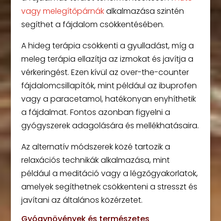
vagy melegítőpárnák
alkalmazása szintén
segíthet a fájdalom csökkentésében.
A hideg terápia csökkenti a gyulladást, míg a
meleg terápia ellazítja az izmokat és javítja a
vérkeringést. Ezen kívül az over-the-counter
fájdalomcsillapítók, mint például az ibuprofen
vagy a paracetamol, hatékonyan enyhíthetik
a fájdalmat. Fontos azonban figyelni a
gyógyszerek adagolására és mellékhatásaira.
Az alternatív módszerek közé tartozik a
relaxációs technikák alkalmazása, mint
például a meditáció vagy a légzőgyakorlatok,
amelyek segíthetnek csökkenteni a stresszt és
javítani az általános közérzetet.
Gyógynövények és természetes