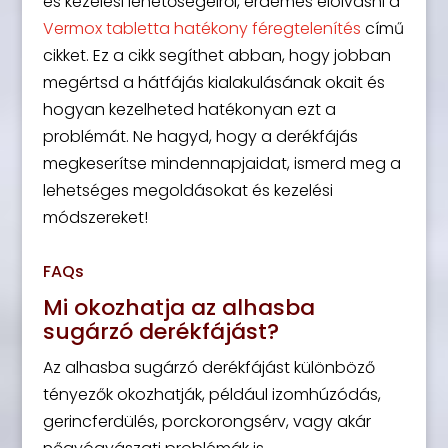
és kezelési lehetőségeiről, érdemes elolvasni a
Vermox tabletta hatékony féregtelenítés
című
cikket. Ez a cikk segíthet abban, hogy jobban
megértsd a hátfájás kialakulásának okait és
hogyan kezelheted hatékonyan ezt a
problémát. Ne hagyd, hogy a derékfájás
megkeserítse mindennapjaidat, ismerd meg a
lehetséges megoldásokat és kezelési
módszereket!
FAQs
Mi okozhatja az alhasba
sugárzó derékfájást?
Az alhasba sugárzó derékfájást különböző
tényezők okozhatják, például izomhúzódás,
gerincferdülés, porckorongsérv, vagy akár