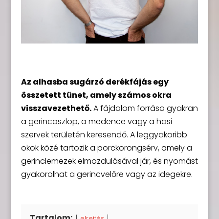
Az alhasba sugárzó derékfájás egy
összetett tünet, amely számos okra
visszavezethető.
A fájdalom forrása gyakran
a gerincoszlop, a medence vagy a hasi
szervek területén keresendő. A leggyakoribb
okok közé tartozik a porckorongsérv, amely a
gerinclemezek elmozdulásával jár, és nyomást
gyakorolhat a gerincvelőre vagy az idegekre.
Tartalom:
elrejtés