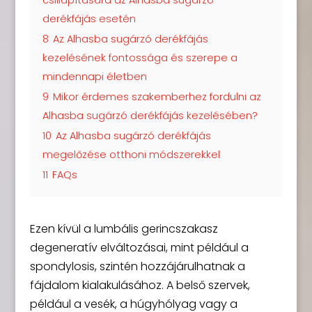
derékfájás esetén
8
Az Alhasba sugárzó derékfájás
kezelésének fontossága és szerepe a
mindennapi életben
9
Mikor érdemes szakemberhez fordulni az
Alhasba sugárzó derékfájás kezelésében?
10
Az Alhasba sugárzó derékfájás
megelőzése otthoni módszerekkel
11
FAQs
Ezen kívül a lumbális gerincszakasz
degeneratív elváltozásai, mint például a
spondylosis, szintén hozzájárulhatnak a
fájdalom kialakulásához. A belső szervek,
például a vesék, a húgyhólyag vagy a