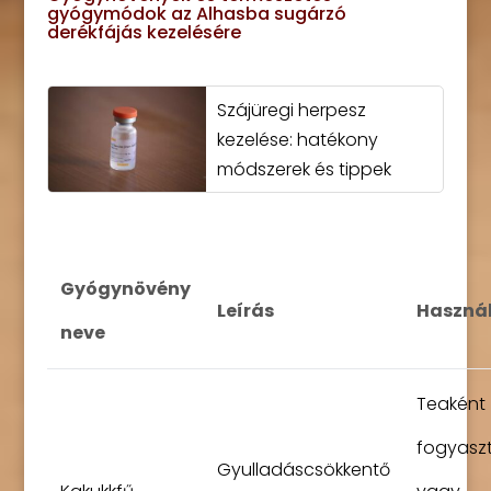
gyógymódok az Alhasba sugárzó
derékfájás kezelésére
Szájüregi herpesz
kezelése: hatékony
módszerek és tippek
Gyógynövény
Leírás
Haszná
neve
Teaként
fogyasz
Gyulladáscsökkentő