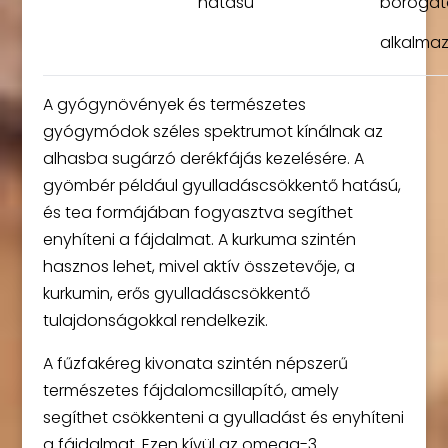
hatású
borogat
alkalma
A gyógynövények és természetes
gyógymódok széles spektrumot kínálnak az
alhasba sugárzó derékfájás kezelésére. A
gyömbér például gyulladáscsökkentő hatású,
és tea formájában fogyasztva segíthet
enyhíteni a fájdalmat. A kurkuma szintén
hasznos lehet, mivel aktív összetevője, a
kurkumin, erős gyulladáscsökkentő
tulajdonságokkal rendelkezik.
A fűzfakéreg kivonata szintén népszerű
természetes fájdalomcsillapító, amely
segíthet csökkenteni a gyulladást és enyhíteni
a fájdalmat. Ezen kívül az omega-3