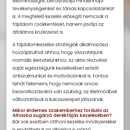
életminőségre; befolyásolja mindennapi
tevékenységeinket és társas kapcsolatainkat
is. A megfelelő kezelés elősegíti nemcsak a
fájdalom csökkentését, hanem javítja az
általános közérzetet is.
A fájdalomkezelési stratégiák alkalmazása
hozzájárulhat ahhoz, hogy visszatérjünk
normális életvitelünkhöz. Az aktív részvétel
saját egészségünk kezelésében erősíti
önbizalmunkat és motivációnkat is. Fontos
tehát felismerni, hogy nemcsak orvosi
beavatkozásokra van szükség; az életmódbeli
változtatások is kulcsszerepet játszanak.
Mikor érdemes szakemberhez fordulni az
Alhasba sugárzó derékfájás kezelésében?
Bár sok esetben otthoni kezelési módszerekkel
is enyhíthetjük az alhasba sugárzó