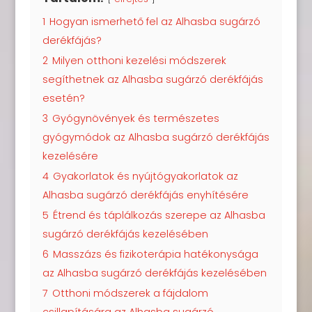
1
Hogyan ismerhető fel az Alhasba sugárzó
derékfájás?
2
Milyen otthoni kezelési módszerek
segíthetnek az Alhasba sugárzó derékfájás
esetén?
3
Gyógynövények és természetes
gyógymódok az Alhasba sugárzó derékfájás
kezelésére
4
Gyakorlatok és nyújtógyakorlatok az
Alhasba sugárzó derékfájás enyhítésére
5
Étrend és táplálkozás szerepe az Alhasba
sugárzó derékfájás kezelésében
6
Masszázs és fizikoterápia hatékonysága
az Alhasba sugárzó derékfájás kezelésében
7
Otthoni módszerek a fájdalom
csillapítására az Alhasba sugárzó