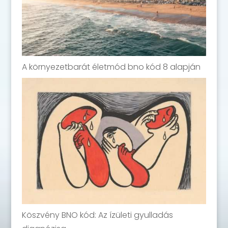
A környezetbarát életmód bno kód 8 alapján
Köszvény BNO kód: Az ízületi gyulladás