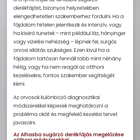
derékfájást, bizonyos helyzetekben
elengedhetetlen szakemberhez fordulni. Ha a
fájdalom hirtelen jelentkezik és intenzív, vagy
ha kísérő tünetek – mint például láz, hányinger
vagy vizelési nehézség – lépnek fel, sürgős
orvosi ellátás szükséges. Ezen kívül ha a
fájdalom tartósan fennáll több mint néhány
hétig, vagy ha nem reagál az otthoni
kezelésekre, fontos szakember segítségét
kérni.
Az orvosok különböző diagnosztikai
módszerekkel képesek meghatározni a
probléma okát és megfelelő kezelési tervet
javasolni.
Az Alhasba sugárzó derékfájás megelőzése
otthoni módszerekkel