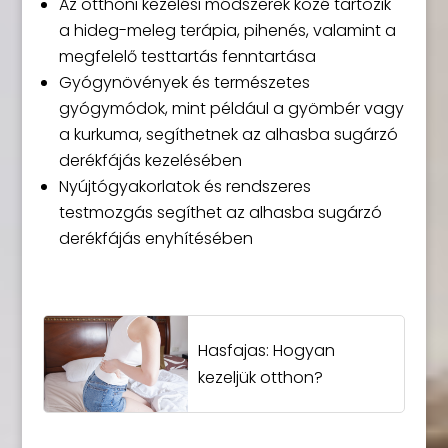
Az otthoni kezelési módszerek közé tartozik
a hideg-meleg terápia, pihenés, valamint a
megfelelő testtartás fenntartása
Gyógynövények és természetes
gyógymódok, mint például a gyömbér vagy
a kurkuma, segíthetnek az alhasba sugárzó
derékfájás kezelésében
Nyújtógyakorlatok és rendszeres
testmozgás segíthet az alhasba sugárzó
derékfájás enyhítésében
Hasfajas: Hogyan
kezeljük otthon?