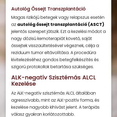
Autológ Őssejt Transzplantáció
Magas rizikójú betegek vagy relapszus esetén
az
autológ őssejt transzplantáció (ASCT)
jelentős szerepet játszik. Ezt a kezelési módot a
nagy dózisú kemoterapiát követő, saját
őssejtek visszaültetésével végeznek, célja a
reziduum tumor eltávolítása. A procedúra
kivitelezéséhez gondos betegfelkészítés és
szigorú protokollok betartása szükséges.
ALK-negatív Szisztémás ALCL
Kezelése
Az ALK-negatív szisztémás ALCL általában
agresszívabb, mint az ALK-pozitív forma, és
kezelése nagyobb kihívást jelent. A terápiás
válasz gyakran korlátozottabb.