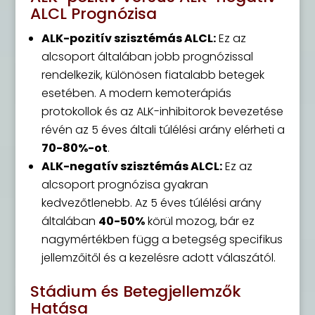
ALCL Prognózisa
ALK-pozitív szisztémás ALCL:
Ez az
alcsoport általában jobb prognózissal
rendelkezik, különösen fiatalabb betegek
esetében. A modern kemoterápiás
protokollok és az ALK-inhibitorok bevezetése
révén az 5 éves általi túlélési arány elérheti a
70-80%-ot
.
ALK-negatív szisztémás ALCL:
Ez az
alcsoport prognózisa gyakran
kedvezőtlenebb. Az 5 éves túlélési arány
általában
40-50%
körül mozog, bár ez
nagymértékben függ a betegség specifikus
jellemzőitől és a kezelésre adott válaszától.
Stádium és Betegjellemzők
Hatása