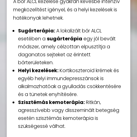
A bőr ALCL kezelése gyakran kevésbé intenzív
megközelítést igényel, és a helyi kezelések is
hatékonyak lehetnek.
Sugárterápia:
A lokalizált bőr ALCL
esetében a
sugárterápia
egy jól bevált
módszer, amely célzottan elpusztítja a
daganatos sejteket az érintett
bőrterületeken.
Helyi kezelések:
Kortikoszteroid krémek és
egyéb helyi immundepresszánsok is
alkalmazhatóak a gyulladás csökkentésére
és a tünetek enyhítésére.
Szisztémás kemoterápia:
Ritkán,
agresszívebb vagy disszeminált betegség
esetén szisztémás kemoterápia is
szükségessé válhat.