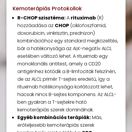
Kemoterápiás Protokollok
R-CHOP szisztéma:
A
rituximab
(R)
hozzáadása az
CHOP
(ciklofoszfamid,
doxorubicin, vinkrisztin, prednizon)
kombinációhoz egy standard megközelítés,
bár a hatékonysága az ALK-negatív ALCL
esetében változó lehet. A rituximab egy
monoklonális antitest, amely a CD20
antigénhez kötődik a B-limfociták felszínén,
de az ALCL primér T-sejtes eredetű, így a
rituximab hatékonysága korlátozott lehet,
hacsak nincs B-sejtes komponens. Az ALCL-
ben gyakran a T-sejtekre ható
kemoterápiás szerek dominálnak.
Egyéb kombinációs terápiák:
Más,
erőteljesebb kemoterápiás szerek