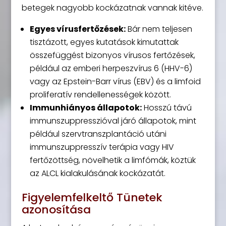
betegek nagyobb kockázatnak vannak kitéve.
Egyes vírusfertőzések:
Bár nem teljesen
tisztázott, egyes kutatások kimutattak
összefüggést bizonyos vírusos fertőzések,
például az emberi herpeszvírus 6 (HHV-6)
vagy az Epstein-Barr vírus (EBV) és a limfoid
proliferatív rendellenességek között.
Immunhiányos állapotok:
Hosszú távú
immunszuppresszióval járó állapotok, mint
például szervtranszplantáció utáni
immunszuppresszív terápia vagy HIV
fertőzöttség, növelhetik a limfómák, köztük
az ALCL kialakulásának kockázatát.
Figyelemfelkeltő Tünetek
azonosítása