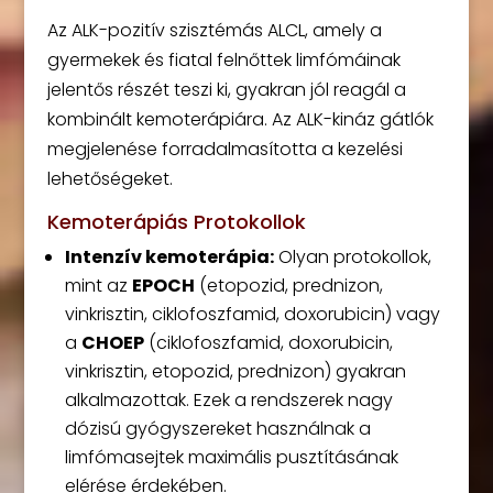
Az ALK-pozitív szisztémás ALCL, amely a
gyermekek és fiatal felnőttek limfómáinak
jelentős részét teszi ki, gyakran jól reagál a
kombinált kemoterápiára. Az ALK-kináz gátlók
megjelenése forradalmasította a kezelési
lehetőségeket.
Kemoterápiás Protokollok
Intenzív kemoterápia:
Olyan protokollok,
mint az
EPOCH
(etopozid, prednizon,
vinkrisztin, ciklofoszfamid, doxorubicin) vagy
a
CHOEP
(ciklofoszfamid, doxorubicin,
vinkrisztin, etopozid, prednizon) gyakran
alkalmazottak. Ezek a rendszerek nagy
dózisú gyógyszereket használnak a
limfómasejtek maximális pusztításának
elérése érdekében.