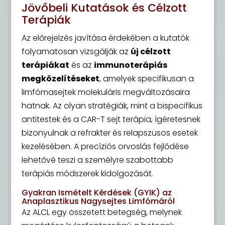
Jövőbeli Kutatások és Célzott
Terápiák
Az előrejelzés javítása érdekében a kutatók
folyamatosan vizsgálják az
új célzott
terápiákat
és az
immunoterápiás
megközelítéseket
, amelyek specifikusan a
limfómasejtek molekuláris megváltozásaira
hatnak. Az olyan stratégiák, mint a bispecifikus
antitestek és a CAR-T sejt terápia, ígéretesnek
bizonyulnak a refrakter és relapszusos esetek
kezelésében. A precíziós orvoslás fejlődése
lehetővé teszi a személyre szabottabb
terápiás módszerek kidolgozását.
Gyakran Ismételt Kérdések (GYIK) az
Anaplasztikus Nagysejtes Limfómáról
Az ALCL egy összetett betegség, melynek