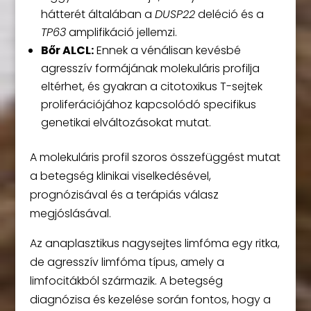
hátterét általában a
DUSP22
deléció és a
TP63
amplifikáció jellemzi.
Bőr ALCL:
Ennek a vénálisan kevésbé
agresszív formájának molekuláris profilja
eltérhet, és gyakran a citotoxikus T-sejtek
proliferációjához kapcsolódó specifikus
genetikai elváltozásokat mutat.
A molekuláris profil szoros összefüggést mutat
a betegség klinikai viselkedésével,
prognózisával és a terápiás válasz
megjóslásával.
Az anaplasztikus nagysejtes limfóma egy ritka,
de agresszív limfóma típus, amely a
limfocitákból származik. A betegség
diagnózisa és kezelése során fontos, hogy a