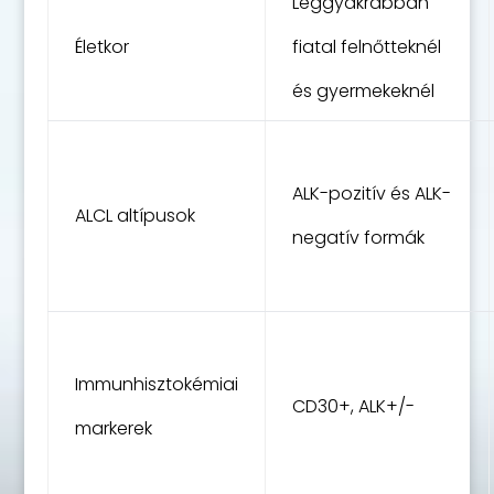
Leggyakrabban
Életkor
fiatal felnőtteknél
és gyermekeknél
ALK-pozitív és ALK-
ALCL altípusok
negatív formák
Immunhisztokémiai
CD30+, ALK+/-
markerek