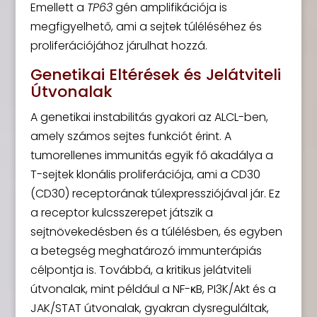
Emellett a
TP63
gén amplifikációja is
megfigyelhető, ami a sejtek túléléséhez és
proliferációjához járulhat hozzá.
Genetikai Eltérések és Jelátviteli
Útvonalak
A genetikai instabilitás gyakori az ALCL-ben,
amely számos sejtes funkciót érint. A
tumorellenes immunitás egyik fő akadálya a
T-sejtek klonális proliferációja, ami a CD30
(CD30) receptorának túlexpressziójával jár. Ez
a receptor kulcsszerepet játszik a
sejtnövekedésben és a túlélésben, és egyben
a betegség meghatározó immunterápiás
célpontja is. Továbbá, a kritikus jelátviteli
útvonalak, mint például a NF-κB, PI3K/Akt és a
JAK/STAT útvonalak, gyakran dysreguláltak,