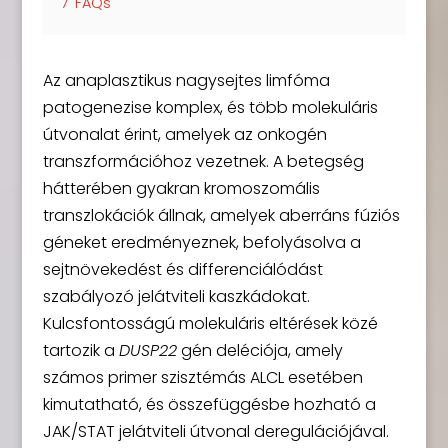
7
FAQs
Az anaplasztikus nagysejtes limfóma
patogenezise komplex, és több molekuláris
útvonalat érint, amelyek az onkogén
transzformációhoz vezetnek. A betegség
hátterében gyakran kromoszomális
transzlokációk állnak, amelyek aberráns fúziós
géneket eredményeznek, befolyásolva a
sejtnövekedést és differenciálódást
szabályozó jelátviteli kaszkádokat.
Kulcsfontosságú molekuláris eltérések közé
tartozik a
DUSP22
gén deléciója, amely
számos primer szisztémás ALCL esetében
kimutatható, és összefüggésbe hozható a
JAK/STAT jelátviteli útvonal deregulációjával.