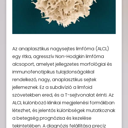
Az anaplasztikus nagysejtes limfóma (ALCL)
egy ritka, agresszív Non-Hodgkin limfóma
alcsoport, amelyet jellegzetes morfológiai és
immunofenotipikus tulajdonságokkal
rendelkező, nagy, anaplasztikus sejtek
jellemeznek. Ez a subdivízió a limfoid
szövetekben ered, és a T-sejtvonalat érinti. Az
ALCL különböző klinikai megjelenési formákban
létezhet, és jelentős különbségek mutatkoznak
a betegség prognózisa és kezelése
tekintetében. A diagnózis felállítása precíz