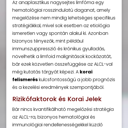
Az anaplasztikus nagysejtes limfóma egy
hematológiai rosszindulatú daganat, amely
megelőzése nem mindig lehetséges specifikus
stratégiákkal, mivel sok esetben az etiológia
ismeretlen vagy spontán alakul ki. Azonban
bizonyos tényezők, mint például
immunszuppresszió és krónikus gyulladás,
növelhetik a limfoid malignitások kockázatát,
bár ezek közvetlen összefüggése az ALCL-val
még kutatás tárgyát képezi. A
korai
felismerés
kulcsfontosságú a jobb prognózis
és a kezelési eredmények szempontjából.
Rizikófaktorok és Korai Jelek
Bár nincs kvantifikálható megelőzési stratégia
az ALCL-ra, bizonyos hematológiai és
immunológiai rendellenességekkel küzdő