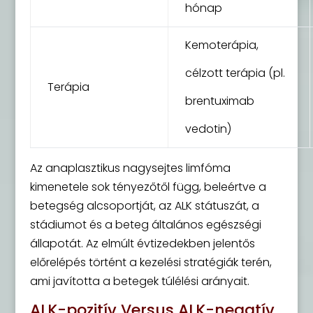
hónap
Kemoterápia,
célzott terápia (pl.
Terápia
brentuximab
vedotin)
Az anaplasztikus nagysejtes limfóma
kimenetele sok tényezőtől függ, beleértve a
betegség alcsoportját, az ALK státuszát, a
stádiumot és a beteg általános egészségi
állapotát. Az elmúlt évtizedekben jelentős
előrelépés történt a kezelési stratégiák terén,
ami javította a betegek túlélési arányait.
ALK-pozitív Versus ALK-negatív