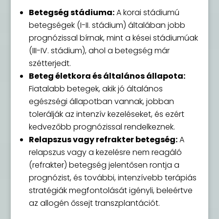
Betegség stádiuma:
A korai stádiumú
betegségek (I-II. stádium) általában jobb
prognózissal bírnak, mint a kései stádiumúak
(III-IV. stádium), ahol a betegség már
szétterjedt.
Beteg életkora és általános állapota:
Fiatalabb betegek, akik jó általános
egészségi állapotban vannak, jobban
tolerálják az intenzív kezeléseket, és ezért
kedvezőbb prognózissal rendelkeznek.
Relapszus vagy refrakter betegség:
A
relapszus vagy a kezelésre nem reagáló
(refrakter) betegség jelentősen rontja a
prognózist, és további, intenzívebb terápiás
stratégiák megfontolását igényli, beleértve
az allogén őssejt transzplantációt.