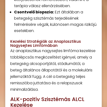
terápia válasz ellenőrzésében.
Csontvelő biopszia:
Ezt általában a
betegség szisztémás terjedésének
felmérésére végzik, különösen magas rizikójú
esetekben.
Kezelési Stratégiák az Anaplasztikus
Nagysejtes Limfómában
Az anaplasztikus nagysejtes limfóma kezelése
többlépcsős megközelítést igényel, amely a
betegség alcsoportjától, stádiumától, a
beteg általános állapotától és a molekuláris
jellemzőktől függ. A cél a betegség teljes
remisszióba juttatása és a relapszusok
minimalizálása.
ALK-pozitív Szisztémás ALCL
Kezelése