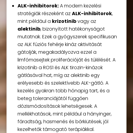
ALK-inhibitorok:
A modern kezelési
stratégiák részeként az
ALK-inhibitorok
,
mint például a
krizotinib
vagy az
alektinib
, bizonyított hatékonyságot
mutatnak. Ezek a gyógyszerek specifikusan
az ALK fúziós fehérje kináz aktivitását
gátolják, megakadályozva ezzel a
limfómasejtek proliferációját és túlélését. A
krizotinib a ROS1 és ALK tirozin-kinázok
gátlásával hat, míg az alektinib egy
erélyesebb és szelektívebb ALK-gátló. A
kezelés gyakran több hónapig tart, és a
beteg toleranciájától függően
dózismódosítások lehetségesek. A
mellékhatások, mint például a hányinger,
fáradtság, hasmenés és bőrkiütések, jól
kezelhetők támogató terápiákkal.