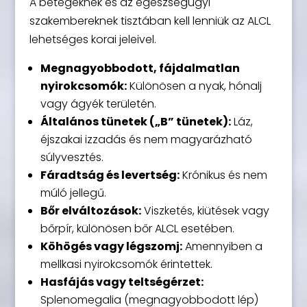
A betegeknek és az egészségügyi
szakembereknek tisztában kell lenniük az ALCL
lehetséges korai jeleivel.
Megnagyobbodott, fájdalmatlan
nyirokcsomók:
Különösen a nyak, hónalj
vagy ágyék területén.
Általános tünetek („B” tünetek):
Láz,
éjszakai izzadás és nem magyarázható
súlyvesztés.
Fáradtság és levertség:
Krónikus és nem
múló jellegű.
Bőr elváltozások:
Viszketés, kiütések vagy
bőrpír, különösen bőr ALCL esetében.
Köhögés vagy légszomj:
Amennyiben a
mellkasi nyirokcsomók érintettek.
Hasfájás vagy teltségérzet:
Splenomegalia (megnagyobbodott lép)