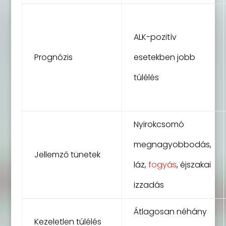
ALK-pozitív
Prognózis
esetekben jobb
túlélés
Nyirokcsomó
megnagyobbodás,
Jellemző tünetek
láz,
fogyás
, éjszakai
izzadás
Átlagosan néhány
Kezeletlen túlélés