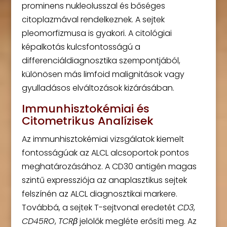
prominens nukleolusszal és bőséges
citoplazmával rendelkeznek. A sejtek
pleomorfizmusa is gyakori. A citológiai
képalkotás kulcsfontosságú a
differenciáldiagnosztika szempontjából,
különösen más limfoid malignitások vagy
gyulladásos elváltozások kizárásában.
Immunhisztokémiai és
Citometrikus Analízisek
Az immunhisztokémiai vizsgálatok kiemelt
fontosságúak az ALCL alcsoportok pontos
meghatározásához. A CD30 antigén magas
szintű expressziója az anaplasztikus sejtek
felszínén az ALCL diagnosztikai markere.
Továbbá, a sejtek T-sejtvonal eredetét
CD3
,
CD45RO
,
TCRβ
jelölők megléte erősíti meg. Az