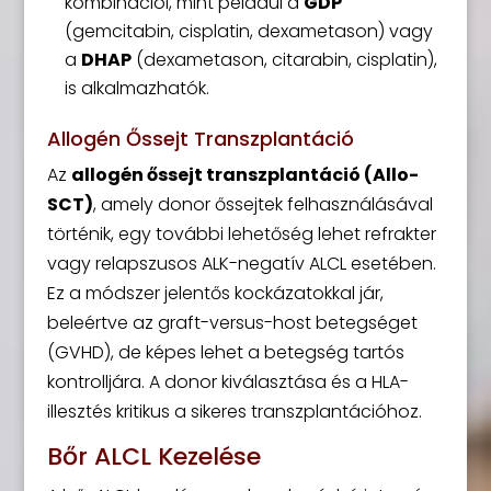
kombinációi, mint például a
GDP
(gemcitabin, cisplatin, dexametason) vagy
a
DHAP
(dexametason, citarabin, cisplatin),
is alkalmazhatók.
Allogén Őssejt Transzplantáció
Az
allogén őssejt transzplantáció (Allo-
SCT)
, amely donor őssejtek felhasználásával
történik, egy további lehetőség lehet refrakter
vagy relapszusos ALK-negatív ALCL esetében.
Ez a módszer jelentős kockázatokkal jár,
beleértve az graft-versus-host betegséget
(GVHD), de képes lehet a betegség tartós
kontrolljára. A donor kiválasztása és a HLA-
illesztés kritikus a sikeres transzplantációhoz.
Bőr ALCL Kezelése