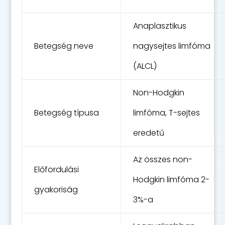
Anaplasztikus
Betegség neve
nagysejtes limfóma
(ALCL)
Non-Hodgkin
Betegség típusa
limfóma, T-sejtes
eredetű
Az összes non-
Előfordulási
Hodgkin limfóma 2-
gyakoriság
3%-a