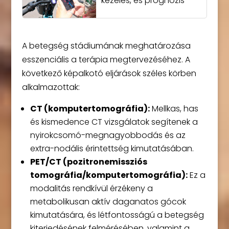
kezelés, és prognózis
A betegség stádiumának meghatározása
esszenciális a terápia megtervezéséhez. A
következő képalkotó eljárások széles körben
alkalmazottak:
CT (komputertomográfia):
Mellkas, has
és kismedence CT vizsgálatok segítenek a
nyirokcsomó-megnagyobbodás és az
extra-nodális érintettség kimutatásában.
PET/CT (pozitronemissziós
tomográfia/komputertomográfia):
Ez a
modalitás rendkívül érzékeny a
metabolikusan aktív daganatos gócok
kimutatására, és létfontosságú a betegség
kiterjedésének felmérésében, valamint a