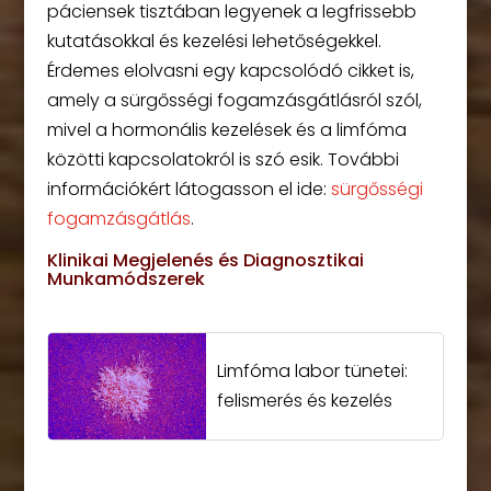
páciensek tisztában legyenek a legfrissebb
kutatásokkal és kezelési lehetőségekkel.
Érdemes elolvasni egy kapcsolódó cikket is,
amely a sürgősségi fogamzásgátlásról szól,
mivel a hormonális kezelések és a limfóma
közötti kapcsolatokról is szó esik. További
információkért látogasson el ide:
sürgősségi
fogamzásgátlás
.
Klinikai Megjelenés és Diagnosztikai
Munkamódszerek
Limfóma labor tünetei:
felismerés és kezelés