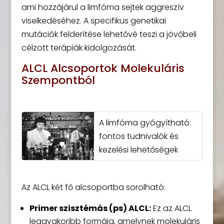
ami hozzájárul a limfóma sejtek aggreszív
viselkedéséhez. A specifikus genetikai
mutációk felderítése lehetővé teszi a jövőbeli
célzott terápiák kidolgozását.
ALCL Alcsoportok Molekuláris
Szempontból
A limfóma gyógyítható:
fontos tudnivalók és
kezelési lehetőségek
Az ALCL két fő alcsoportba sorolható:
Primer szisztémás (ps) ALCL:
Ez az ALCL
leggyakoribb formája, amelynek molekuláris