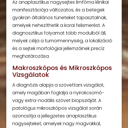
Az anaplasztikus nagysejtes limfóma klinikai
manifesztációja változatos, és a betegek
gyakran általános tüneteket tapasztalnak,
amelyek nehezíthetik a korai felismerést. A
diagnosztikus folyamat több modulból áll,
melyek célja a tumormennyiség, a lokalizáció
és a sejtek morfológiai jellemzőinek precíz
meghatározása.
Makroszkópos és Mikroszkópos
Vizsgálatok
A diagnózis alapja a szövettani vizsgálat,
amely magában foglalja a nyirokcsomó-
vagy extra-nodális szövet biopsziáját. A
patológus mikroszkópos vizsgálat során
azonosítja a jellegzetes anaplasztikus
nagysejteket, amelyek nagy magvakkal,