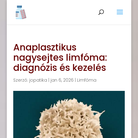
Anaplasztikus
nagysejtes limfóma:
diagnózis és kezelés
Szerző:
jopatika
|
jan 6, 2026
|
Limfóma