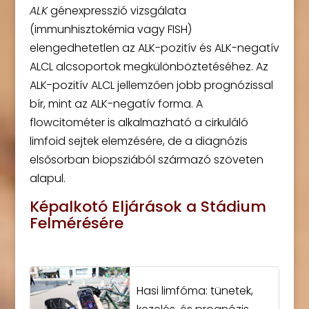
ALK
génexpresszió vizsgálata
(immunhisztokémia vagy FISH)
elengedhetetlen az ALK-pozitív és ALK-negatív
ALCL alcsoportok megkülönböztetéséhez. Az
ALK-pozitív ALCL jellemzően jobb prognózissal
bír, mint az ALK-negatív forma. A
flowcitométer is alkalmazható a cirkuláló
limfoid sejtek elemzésére, de a diagnózis
elsősorban biopsziából származó szöveten
alapul.
Képalkotó Eljárások a Stádium
Felmérésére
Hasi limfóma: tünetek,