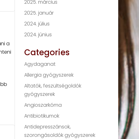
2025. március
2025. január
2024. július
2024. június
ni a
Categories
nteni
Agydaganat
Allergia gyógyszerek
ibb
Altatók, feszültségoldók
gyógyszerek
Angioszarkóma
Antibiotikumok
Antidepresszánsok,
szorongásoldók gyógyszerek