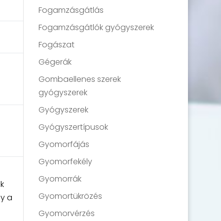
Fogamzásgátlás
Fogamzásgátlók gyógyszerek
Fogászat
Gégerák
Gombaellenes szerek
gyógyszerek
Gyógyszerek
Gyógyszertípusok
Gyomorfájás
Gyomorfekély
Gyomorrák
ok
Gyomortükrözés
ly a
Gyomorvérzés