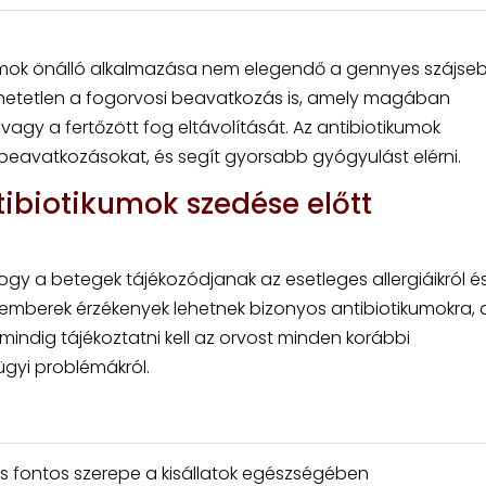
umok önálló alkalmazása nem elegendő a gennyes szájseb 
hetetlen a fogorvosi beavatkozás is, amely magában
 vagy a fertőzött fog eltávolítását. Az antibiotikumok
 beavatkozásokat, és segít gyorsabb gyógyulást elérni.
tibiotikumok szedése előtt
ogy a betegek tájékozódjanak az esetleges allergiáikról é
 emberek érzékenyek lehetnek bizonyos antibiotikumokra, 
 mindig tájékoztatni kell az orvost minden korábbi
gyi problémákról.
xis fontos szerepe a kisállatok egészségében