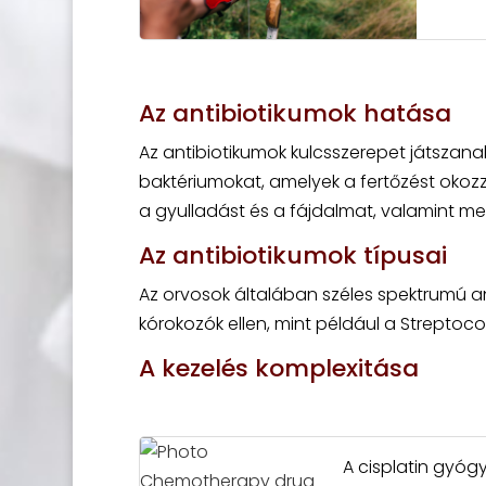
Az antibiotikumok hatása
Az antibiotikumok kulcsszerepet játszana
baktériumokat, amelyek a fertőzést okozz
a gyulladást és a fájdalmat, valamint meg
Az antibiotikumok típusai
Az orvosok általában széles spektrumú an
kórokozók ellen, mint például a Strepto
A kezelés komplexitása
A cisplatin gyóg