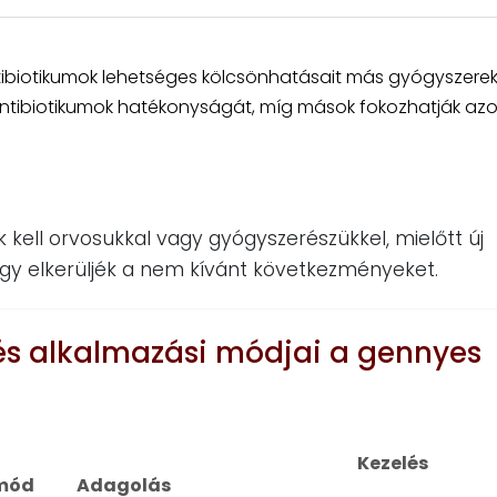
tibiotikumok lehetséges kölcsönhatásait más gyógyszerekk
antibiotikumok hatékonyságát, míg mások fokozhatják azo
 kell orvosukkal vagy gyógyszerészükkel, mielőtt új
ogy elkerüljék a nem kívánt következményeket.
 és alkalmazási módjai a gennyes
Kezelés
 mód
Adagolás