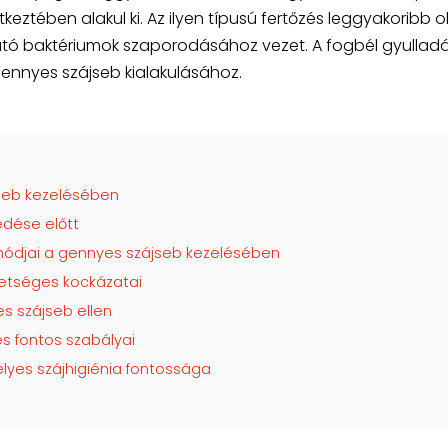
keztében alakul ki. Az ilyen típusú fertőzés leggyakoribb 
utó baktériumok szaporodásához vezet. A fogbél gyulladá
 gennyes szájseb kialakulásához.
jseb kezelésében
edése előtt
 módjai a gennyes szájseb kezelésében
hetséges kockázatai
s szájseb ellen
s fontos szabályai
lyes szájhigiénia fontossága