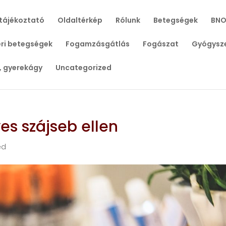
tájékoztató
Oldaltérkép
Rólunk
Betegségek
BNO
ri betegségek
Fogamzásgátlás
Fogászat
Gyógysz
, gyerekágy
Uncategorized
es szájseb ellen
ed