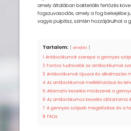
amely általában bakteriális fertőzés követ
fogszuvasodás, amely a fog belsejébe j
vagyis pulpitisz, szintén hozzájárulhat a
Tartalom:
elrejtés
1
Antibiotikumok szerepe a gennyes szá
2
Fontos tudnivalók az antibiotikumok sz
3
Antibiotikumok típusai és alkalmazási
4
Az antibiotikumok mellékhatásai és le
5
Alternatív kezelési módszerek a gennye
6
Az antibiotikumos kezelés időtartama é
7
A gennyes szájseb megelőzése és a he
8
FAQs