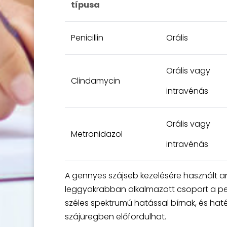
típusa
Penicillin
Orális
Orális vagy
Clindamycin
intravénás
Orális vagy
Metronidazol
intravénás
A gennyes szájseb kezelésére használt ant
leggyakrabban alkalmazott csoport a penic
széles spektrumú hatással bírnak, és ha
szájüregben előfordulhat.