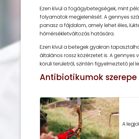
Ezen kívül a fogágybetegségek, mint péld
folyamatok megjelenését. A gennyes száj
panasz a fájdalom, amely lehet éles, lü
hőmérsékletváltozás hatására.
Ezen kívül a betegek gyakran tapasztalha
általános rossz közérzetet is. A gennyes
körüli területről, szintén figyelmeztető je
Antibiotikumok szerepe
A legjo