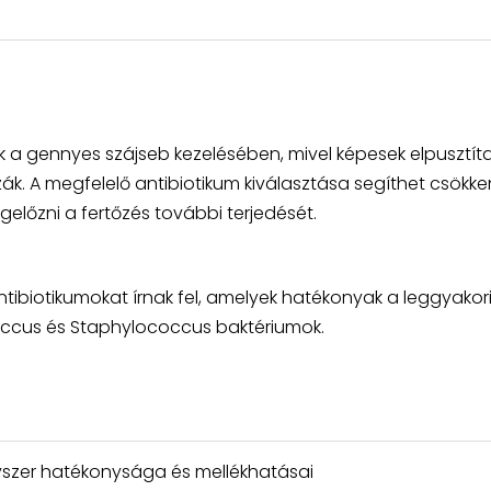
k a gennyes szájseb kezelésében, mivel képesek elpusztíta
ák. A megfelelő antibiotikum kiválasztása segíthet csökke
előzni a fertőzés további terjedését.
tibiotikumokat írnak fel, amelyek hatékonyak a leggyakor
coccus és Staphylococcus baktériumok.
yszer hatékonysága és mellékhatásai