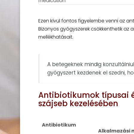
Ezen kívül fontos figyelembe venni az an
Bizonyos gyógyszerek csökkenthetik az 
mellékhatásait.
A betegeknek mindig konzultálniuk
gyógyszert kezdenek el szedni, h
Antibiotikumok típusai
szájseb kezelésében
Antibiotikum
Alkalmazási