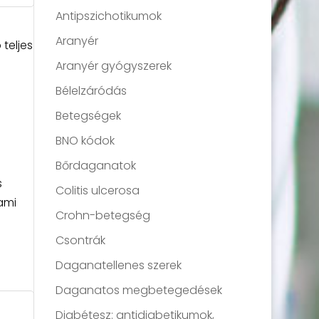
Antipszichotikumok
Aranyér
teljes
Aranyér gyógyszerek
Bélelzáródás
Betegségek
BNO kódok
Bőrdaganatok
s
Colitis ulcerosa
ami
Crohn-betegség
Csontrák
Daganatellenes szerek
Daganatos megbetegedések
Diabétesz: antidiabetikumok,