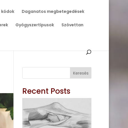
 kódok
Daganatos megbetegedések
erek
Gyógyszertípusok
Szövettan
Keresés
Recent Posts