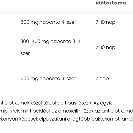
időtartama
500 mg naponta 4-szer
7-10 nap
300-450 mg naponta 3-4-
7-10 nap
szer
500 mg naponta 3-szor
7 nap
ibiotikumok közül többféle típus létezik. Az egyik
illinek, mint például az amoxicillin. Ezek az antibiotikum
tékonyan képesek elpusztítani a legtöbb baktériumot, ame