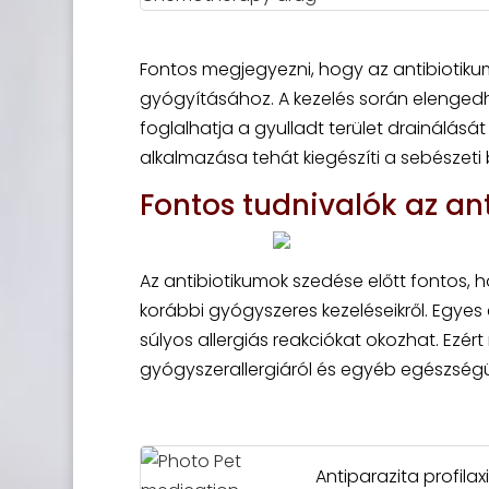
Fontos megjegyezni, hogy az antibiotik
gyógyításához. A kezelés során elenged
foglalhatja a gyulladt terület drainálását
alkalmazása tehát kiegészíti a sebészeti
Fontos tudnivalók az an
Az antibiotikumok szedése előtt fontos, h
korábbi gyógyszeres kezeléseikről. Egyes
súlyos allergiás reakciókat okozhat. Ezért
gyógyszerallergiáról és egyéb egészségü
Antiparazita profila