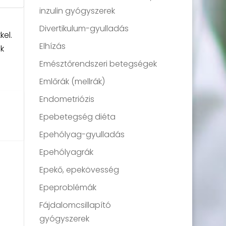
inzulin gyógyszerek
Divertikulum-gyulladás
el.
Elhízás
k
Emésztőrendszeri betegségek
Emlőrák (mellrák)
Endometriózis
Epebetegség diéta
Epehólyag-gyulladás
Epehólyagrák
Epekő, epekövesség
Epeproblémák
Fájdalomcsillapító
gyógyszerek