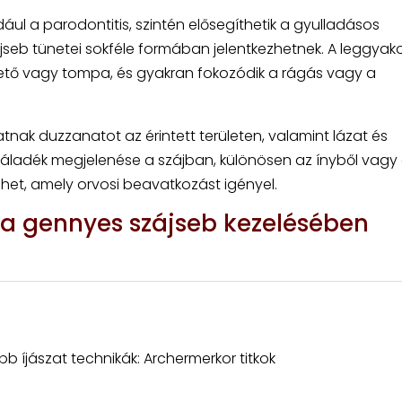
ául a parodontitis, szintén elősegíthetik a gyulladásos
seb tünetei sokféle formában jelentkezhetnek. A leggyak
ktető vagy tompa, és gyakran fokozódik a rágás vagy a
tnak duzzanatot az érintett területen, valamint lázat és
 váladék megjelenése a szájban, különösen az ínyből vagy
l lehet, amely orvosi beavatkozást igényel.
 a gennyes szájseb kezelésében
bb íjászat technikák: Archermerkor titkok